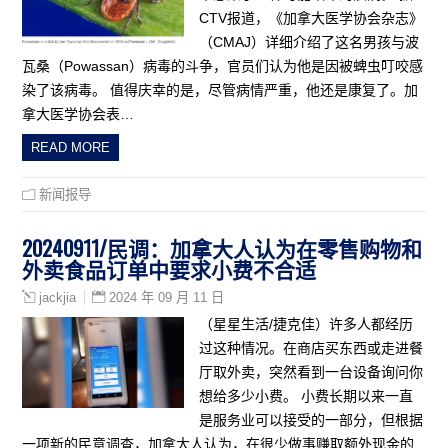
CTV报道，《加拿大医学协会杂志》
（CMAJ）详细介绍了这名男孩与波
瓦桑（Powassan）病毒的斗争，官员们认为他是因被蜱虫叮咬感
染了该病毒。 值得庆幸的是，尽管病情严重，他还是康复了。加
拿大医学协会表…
READ MORE
新闻报导
20240911/民调：加拿大人认为在零售购物和
外卖食品订单中要求小费不合适
2024 年 09 月 11 日
jackjia
（星星生活/捷克佳）许多人都经历
过这种情况。在商店买东西或走进餐
厅取外卖，突然看到一台设备询问你
想给多少小费。 小费长期以来一直
是服务业可以接受的一部分，但根据
一项新的民意调查，加拿大人认为，在很少做事赚取额外现金的