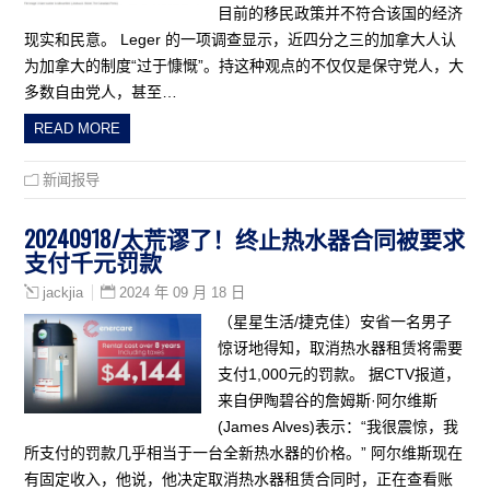
目前的移民政策并不符合该国的经济
现实和民意。 Leger 的一项调查显示，近四分之三的加拿大人认
为加拿大的制度“过于慷慨”。持这种观点的不仅仅是保守党人，大
多数自由党人，甚至…
READ MORE
新闻报导
20240918/太荒谬了！终止热水器合同被要求
支付千元罚款
2024 年 09 月 18 日
jackjia
（星星生活/捷克佳）安省一名男子
惊讶地得知，取消热水器租赁将需要
支付1,000元的罚款。 据CTV报道，
来自伊陶碧谷的詹姆斯·阿尔维斯
(James Alves)表示：“我很震惊，我
所支付的罚款几乎相当于一台全新热水器的价格。” 阿尔维斯现在
有固定收入，他说，他决定取消热水器租赁合同时，正在查看账