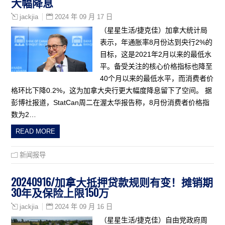
大幅降息
2024 年 09 月 17 日
jackjia
（星星生活/捷克佳）加拿大统计局
表示，年通胀率8月份达到央行2%的
目标，这是2021年2月以来的最低水
平。备受关注的核心价格指标也降至
40个月以来的最低水平，而消费者价
格环比下降0.2%，这为加拿大央行更大幅度降息留下了空间。 据
彭博社报道，StatCan周二在渥太华报告称，8月份消费者价格指
数为2…
READ MORE
新闻报导
20240916/加拿大抵押贷款规则有变！摊销期
30年及保险上限150万
2024 年 09 月 16 日
jackjia
（星星生活/捷克佳）自由党政府周