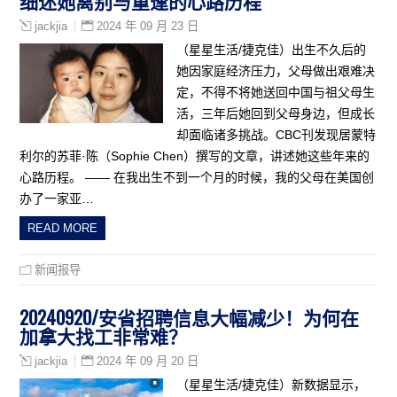
细述她离别与重逢的心路历程
2024 年 09 月 23 日
jackjia
（星星生活/捷克佳）出生不久后的
她因家庭经济压力，父母做出艰难决
定，不得不将她送回中国与祖父母生
活，三年后她回到父母身边，但成长
却面临诸多挑战。CBC刊发现居蒙特
利尔的苏菲·陈（Sophie Chen）撰写的文章，讲述她这些年来的
心路历程。 —— 在我出生不到一个月的时候，我的父母在美国创
办了一家亚…
READ MORE
新闻报导
20240920/安省招聘信息大幅减少！为何在
加拿大找工非常难？
2024 年 09 月 20 日
jackjia
（星星生活/捷克佳）新数据显示，