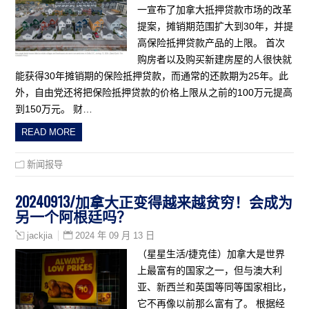
一宣布了加拿大抵押贷款市场的改革
提案，摊销期范围扩大到30年，并提
高保险抵押贷款产品的上限。 首次
购房者以及购买新建房屋的人很快就
能获得30年摊销期的保险抵押贷款，而通常的还款期为25年。此
外，自由党还将把保险抵押贷款的价格上限从之前的100万元提高
到150万元。 财…
READ MORE
新闻报导
20240913/加拿大正变得越来越贫穷！会成为
另一个阿根廷吗？
2024 年 09 月 13 日
jackjia
（星星生活/捷克佳）加拿大是世界
上最富有的国家之一，但与澳大利
亚、新西兰和英国等同等国家相比，
它不再像以前那么富有了。 根据经