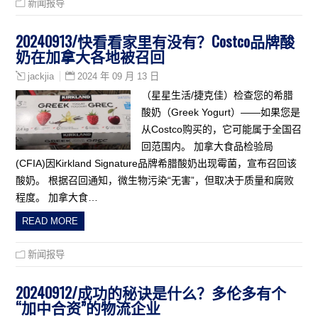
新闻报导
20240913/快看看家里有没有？Costco品牌酸
奶在加拿大各地被召回
2024 年 09 月 13 日
jackjia
（星星生活/捷克佳）检查您的希腊
酸奶（Greek Yogurt）——如果您是
从Costco购买的，它可能属于全国召
回范围内。 加拿大食品检验局
(CFIA)因Kirkland Signature品牌希腊酸奶出现霉菌，宣布召回该
酸奶。 根据召回通知，微生物污染“无害”，但取决于质量和腐败
程度。 加拿大食…
READ MORE
新闻报导
20240912/成功的秘诀是什么？多伦多有个
“加中合资”的物流企业