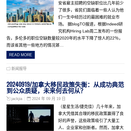
安省雇主招聘的空缺职位比几年前少
了很多，省民们面临着一些人认为他
们一生中经历过的最困难的就业市
场。 据blogTO报道，根据Indeed研
究机构Hiring Lab周二发布的一份报
告，多伦多的职位空缺数量较2020年的水平下降了惊人的22％，
而该省其他一些地方的情况甚…
READ MORE
新闻报导
20240919/加拿大移民政策失衡：从成功典范
到公众质疑，未来何去何从？
2024 年 09 月 19 日
jackjia
（星星生活/捷克佳）几十年来，加
拿大凭借其合理的移民政策赢得了良
好的声誉，这些政策吸引了大量工
人、企业家和创新者。然而，加拿大