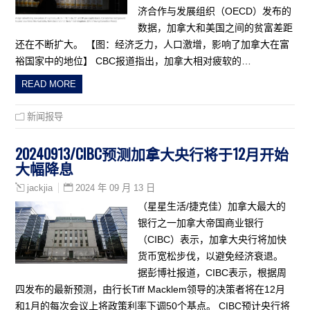
济合作与发展组织（OECD）发布的
数据，加拿大和美国之间的贫富差距
还在不断扩大。 【图：经济乏力，人口激增，影响了加拿大在富
裕国家中的地位】 CBC报道指出，加拿大相对疲软的…
READ MORE
新闻报导
20240913/CIBC预测加拿大央行将于12月开始
大幅降息
2024 年 09 月 13 日
jackjia
（星星生活/捷克佳）加拿大最大的
银行之一加拿大帝国商业银行
（CIBC）表示，加拿大央行将加快
货币宽松步伐，以避免经济衰退。
据彭博社报道，CIBC表示，根据周
四发布的最新预测，由行长Tiff Macklem领导的决策者将在12月
和1月的每次会议上将政策利率下调50个基点。 CIBC预计央行将