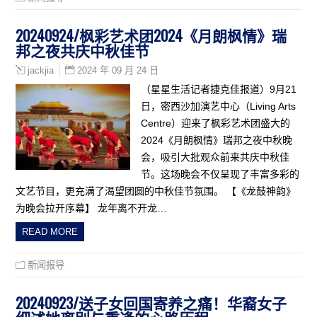
20240924/枫彩艺术团2024《月朗枫情》瑞
邦之夜共庆中秋佳节
2024 年 09 月 24 日
jackjia
（星星生活记者捷克佳报道）9月21
日，密西沙加演艺中心（Living Arts
Centre）迎来了枫彩艺术团盛大的
2024《月朗枫情》瑞邦之夜中秋晚
会，吸引大批观众前来共庆中秋佳
节。这场晚会不仅呈现了丰富多彩的
文艺节目，更充满了渴望团圆的中秋佳节氛围。 【《龙鼓神韵》
为晚会拉开序幕】 龙年离不开龙…
READ MORE
新闻报导
20240923/送子女回国寄养之痛！华裔女子