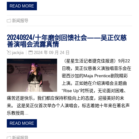
READ MORE
新闻报导
20240924/十年磨剑回馈社会——吴正仪慈
善演唱会流露真情
2024 年 09 月 24 日
jackjia
（星星生活记者捷克佳报道）9月22
日晚，吴正仪慈善义演独唱音乐会在
密西沙加的Maja Prentice剧院精彩
上演。正如她在介绍演唱会主题曲
“Rise Up”时所说，无论面对困难、
痛苦还是快乐，我们都应保持积极向上的态度，迎接美好的未
来。 这是吴正仪首次举办个人演唱会，标志着她十年来在著名声
乐教授周…
READ MORE
新闻报导