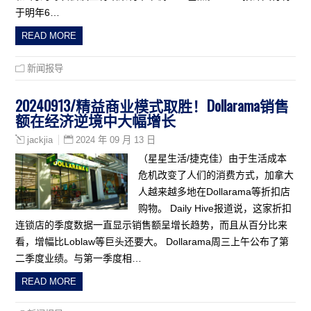
于明年6…
READ MORE
新闻报导
20240913/精益商业模式取胜！Dollarama销售
额在经济逆境中大幅增长
2024 年 09 月 13 日
jackjia
（星星生活/捷克佳）由于生活成本
危机改变了人们的消费方式，加拿大
人越来越多地在Dollarama等折扣店
购物。 Daily Hive报道说，这家折扣
连锁店的季度数据一直显示销售额呈增长趋势，而且从百分比来
看，增幅比Loblaw等巨头还要大。 Dollarama周三上午公布了第
二季度业绩。与第一季度相…
READ MORE