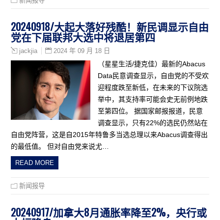
新闻报导
20240918/大起大落好残酷！新民调显示自由
党在下届联邦大选中将退居第四
2024 年 09 月 18 日
jackjia
（星星生活/捷克佳）最新的Abacus
Data民意调查显示，自由党的不受欢
迎程度跌至新低，在未来的下议院选
举中，其支持率可能会史无前例地跌
至第四位。 据国家邮报报道，民意
调查显示，只有22%的选民仍然站在
自由党阵营，这是自2015年特鲁多当选总理以来Abacus调查得出
的最低值。 但对自由党来说尤…
READ MORE
新闻报导
20240917/加拿大8月通胀率降至2%，央行或