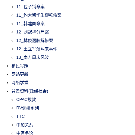
11_包子铺命案
11_约大留学生柳乾命案
11_韩建国命案
12_刘冠华分尸案
12_林俊遭肢解惨案
12_王立军薄熙来事件
13_南方周末风波
移民写照
网站更新
网络学堂
背景资料(政经社会)
CPAC拨款
RV调研系列
TTC
中加关系
中医争论