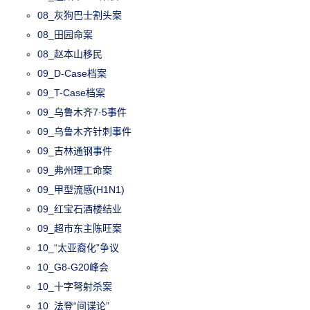
08_灰狗巴士割头案
08_田园命案
08_赵本山移民
09_D-Case档案
09_T-Case档案
09_乌鲁木齐7·5事件
09_乌鲁木齐针刺事件
09_吉林通钢事件
09_弗州理工命案
09_甲型流感(H1N1)
09_红宝石酒楼结业
09_超市东主陈旺案
10_“太亚裔化”争议
10_G8-G20峰会
10_十字弩射杀案
10_法登“间谍论”