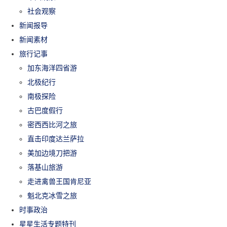
社会观察
新闻报导
新闻素材
旅行记事
加东海洋四省游
北极纪行
南极探险
古巴度假行
密西西比河之旅
直击印度达兰萨拉
美加边境刀把游
落基山旅游
走进禽兽王国肯尼亚
魁北克冰雪之旅
时事政治
星星生活专题特刊