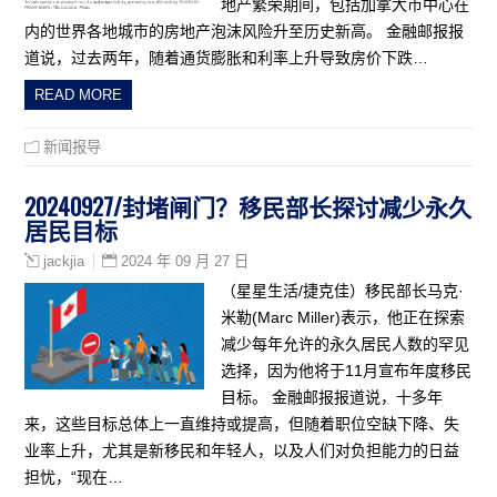
地产繁荣期间，包括加拿大市中心在
内的世界各地城市的房地产泡沫风险升至历史新高。 金融邮报报
道说，过去两年，随着通货膨胀和利率上升导致房价下跌…
READ MORE
新闻报导
20240927/封堵闸门？移民部长探讨减少永久
居民目标
2024 年 09 月 27 日
jackjia
（星星生活/捷克佳）移民部长马克·
米勒(Marc Miller)表示，他正在探索
减少每年允许的永久居民人数的罕见
选择，因为他将于11月宣布年度移民
目标。 金融邮报报道说，十多年
来，这些目标总体上一直维持或提高，但随着职位空缺下降、失
业率上升，尤其是新移民和年轻人，以及人们对负担能力的日益
担忧，“现在…