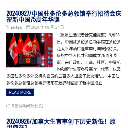
20240927/中国驻多伦多总领馆举行招待会庆
祝新中国75周年华诞
2024 年 09 月 27 日
jackjia
（星星生活记者捷克佳报道）9月26
日，中国驻多伦多总领事馆在多伦多
泛太平洋酒店隆重举行国庆招待会，
庆祝中华人民共和国成立75周年华
诞。来自政府、工商、社区、中资机
构和留学生等各界嘉宾与代表，以及
多国驻多伦多外交机构官员约五百多人出席了此次活动。 中国驻
多伦多总领馆总领事罗伟东在致辞时回顾了新中国成立…
READ MORE
背景资料(政经社会)
20240926/加拿大生育率创下历史新低！原
因何在？