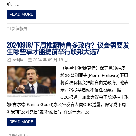
单。…
READ MORE
新闻报导
20240918/下周推翻特鲁多政府？议会需要发
生哪些事才能提前举行联邦大选？
2024 年 09 月 18 日
jackjia
（星星生活/捷克佳）保守党领袖皮
埃尔·普利耶夫(Pierre Poilievre)下周
将首次有机会推翻自由党政府。他表
示，将尽早启动不信任投票。 据
CBC报道，加拿大议会下院领袖卡琳
娜·古尔德(Karina Gould)办公室发言人向CBC透露，保守党下周
将安排“反对党日”或“补给日”，在这一天，反…
READ MORE