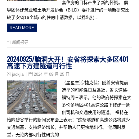
套住房的目标产生了新的怀疑。 倡
导团体建筑业和土地开发协会（BILD）委托进行的一项新研究比
较了安省16个城市的住房申请数据，以找出批…
READ MORE
新闻报导
20240925/脑洞大开！安省将探索大多区401
高速下方建隧道可行性
2024 年 09 月 25 日
jackjia
（星星生活/捷克佳）随着安省提前
选举的可能性日益逼近，省长道格·
福特周三表示，他的政府将探索在大
多伦多地区401高速公路下修建一条
供司机和交通使用的隧道。 福特在
怡陶碧谷举行的新闻发布会上表示：“这条隧道和高速公路将减少
交通堵塞，支持经济增长，并帮助人们更快地出行。”他同时发
誓，无论内部可行性研究的…