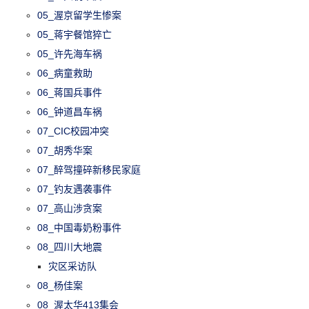
05_渥京留学生惨案
05_蒋宇餐馆猝亡
05_许先海车祸
06_病童救助
06_蒋国兵事件
06_钟道昌车祸
07_CIC校园冲突
07_胡秀华案
07_醉驾撞碎新移民家庭
07_钓友遇袭事件
07_高山涉贪案
08_中国毒奶粉事件
08_四川大地震
灾区采访队
08_杨佳案
08_渥太华413集会