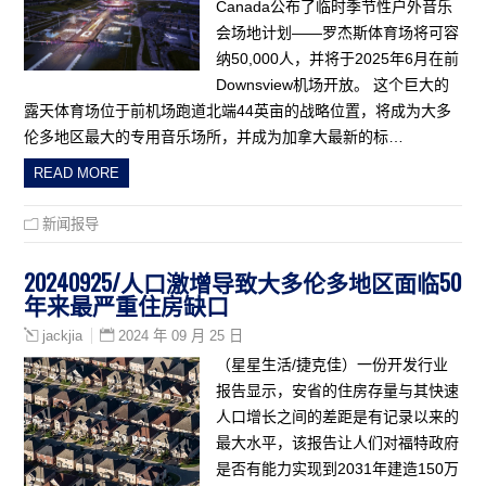
Canada公布了临时季节性户外音乐
会场地计划——罗杰斯体育场将可容
纳50,000人，并将于2025年6月在前
Downsview机场开放。 这个巨大的
露天体育场位于前机场跑道北端44英亩的战略位置，将成为大多
伦多地区最大的专用音乐场所，并成为加拿大最新的标…
READ MORE
新闻报导
20240925/人口激增导致大多伦多地区面临50
年来最严重住房缺口
2024 年 09 月 25 日
jackjia
（星星生活/捷克佳）一份开发行业
报告显示，安省的住房存量与其快速
人口增长之间的差距是有记录以来的
最大水平，该报告让人们对福特政府
是否有能力实现到2031年建造150万