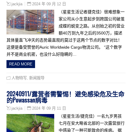
2024 年 09 月 12 日
jackjia
（星星生活记者捷克佳）很难想象一
家公司从小生意起步到跨国公司破茧
成蝶的蜕变之路。从创始之初的营业
额40万到九年之后的3500万，描述
其体量直飞冲天的态势最直观的莫过于这两个节点的数字对比！
这便是备受赞誉的Auric Worldwide Cargo物流公司。 “这个数字
并不是商业机密，也没什么好隐瞒的…
READ MORE
人物特写
,
新闻报导
20240911/露营者需警惕！避免感染危及生命
的Powassan病毒
2024 年 09 月 11 日
jackjia
（星星生活/捷克佳）一名九岁男孩
七月在安大略省北部的一次露营旅行
中感染了一种可能致命的疾病。 据