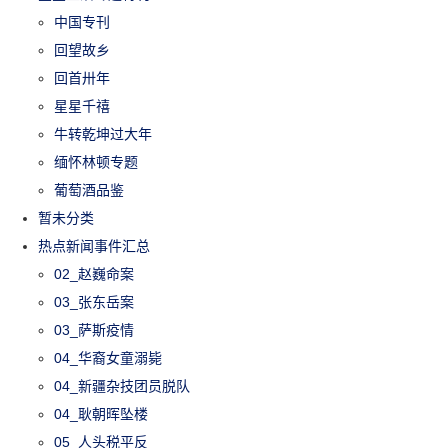
中国专刊
回望故乡
回首卅年
星星千禧
牛转乾坤过大年
缅怀林顿专题
葡萄酒品鉴
暂未分类
热点新闻事件汇总
02_赵巍命案
03_张东岳案
03_萨斯疫情
04_华裔女童溺毙
04_新疆杂技团员脱队
04_耿朝晖坠楼
05_人头税平反