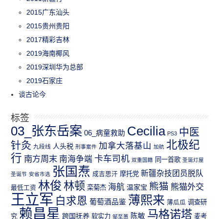
2015广东汕头
2015贵州贵阳
2017精彩吉林
2019海南椰风
2019深圳华为总部
2019石家庄
谈古论今
标签
03_张东岳案
Cecilia
中医
06_病童救助
PS3
北极纪
针灸
加拿大落基山
人头税
九段线
刑事案件
加航
行
南方周末
卡车司机
南海争端
同一首歌
双重国籍
圣诞灯屋
张国焘
新疆杂技团员脱队
成吉思汗
摩托党
圣诞节
安省市选
林俊
林顿
熊猫
熊猫外交
海航
温家宝
最低工资
栾菊杰
王立军
薄熙来
白求恩
葡萄酒品鉴
薄瓜瓜
调查研
赖昌星
马格诺塔
跨国抚养
陈敏
究
软实力
麦考
邹至蕙