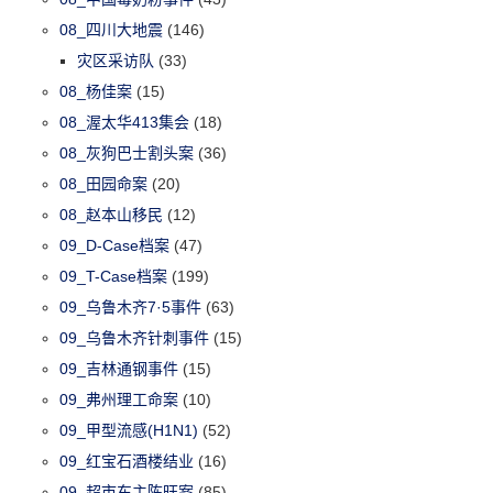
08_四川大地震
(146)
灾区采访队
(33)
08_杨佳案
(15)
08_渥太华413集会
(18)
08_灰狗巴士割头案
(36)
08_田园命案
(20)
08_赵本山移民
(12)
09_D-Case档案
(47)
09_T-Case档案
(199)
09_乌鲁木齐7·5事件
(63)
09_乌鲁木齐针刺事件
(15)
09_吉林通钢事件
(15)
09_弗州理工命案
(10)
09_甲型流感(H1N1)
(52)
09_红宝石酒楼结业
(16)
09_超市东主陈旺案
(85)