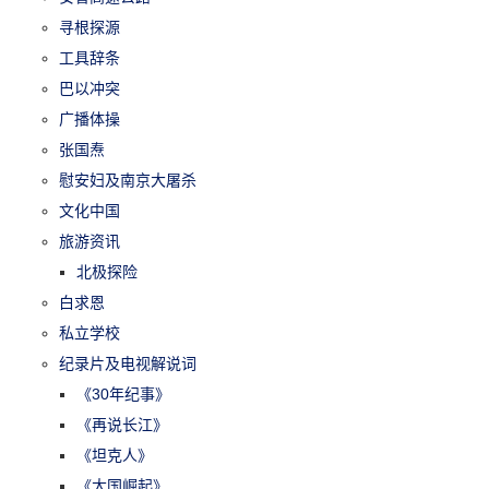
寻根探源
工具辞条
巴以冲突
广播体操
张国焘
慰安妇及南京大屠杀
文化中国
旅游资讯
北极探险
白求恩
私立学校
纪录片及电视解说词
《30年纪事》
《再说长江》
《坦克人》
《大国崛起》