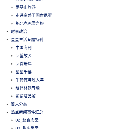
落基山旅游
走进禽兽王国肯尼亚
魁北克冰雪之旅
时事政治
星星生活专题特刊
中国专刊
回望故乡
回首卅年
星星千禧
牛转乾坤过大年
缅怀林顿专题
葡萄酒品鉴
暂未分类
热点新闻事件汇总
02_赵巍命案
03_张东岳案