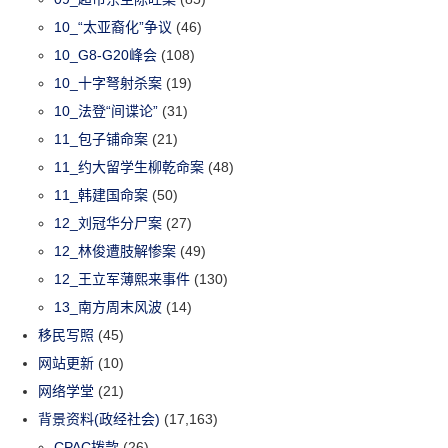
10_“太亚裔化”争议
(46)
10_G8-G20峰会
(108)
10_十字弩射杀案
(19)
10_法登“间谍论”
(31)
11_包子铺命案
(21)
11_约大留学生柳乾命案
(48)
11_韩建国命案
(50)
12_刘冠华分尸案
(27)
12_林俊遭肢解惨案
(49)
12_王立军薄熙来事件
(130)
13_南方周末风波
(14)
移民写照
(45)
网站更新
(10)
网络学堂
(21)
背景资料(政经社会)
(17,163)
CPAC拨款
(26)