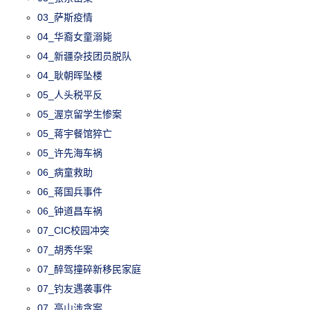
03_萨斯疫情
04_华裔女童溺毙
04_新疆杂技团员脱队
04_耿朝晖坠楼
05_人头税平反
05_渥京留学生惨案
05_蒋宇餐馆猝亡
05_许先海车祸
06_病童救助
06_蒋国兵事件
06_钟道昌车祸
07_CIC校园冲突
07_胡秀华案
07_醉驾撞碎新移民家庭
07_钓友遇袭事件
07_高山涉贪案