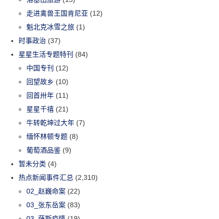
走进禽兽王国肯尼亚
(12)
魁北克冰雪之旅
(1)
时事政治
(37)
星星生活专题特刊
(84)
中国专刊
(12)
回望故乡
(10)
回首卅年
(11)
星星千禧
(21)
牛转乾坤过大年
(7)
缅怀林顿专题
(8)
葡萄酒品鉴
(9)
暂未分类
(4)
热点新闻事件汇总
(2,310)
02_赵巍命案
(22)
03_张东岳案
(83)
03_萨斯疫情
(19)