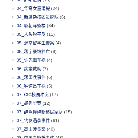
04_华裔女童溺毙
(24)
04_新疆杂技团员脱队
(6)
04_耿朝晖坠楼
(34)
05_人头税平反
(11)
05_渥京留学生惨案
(4)
05_蒋宇餐馆猝亡
(8)
05_许先海车祸
(4)
06_病童救助
(7)
06_蒋国兵事件
(6)
06_钟道昌车祸
(5)
07_CIC校园冲突
(17)
07_胡秀华案
(12)
07_醉驾撞碎新移民家庭
(15)
07_钓友遇袭事件
(61)
07_高山涉贪案
(40)
08_中国毒奶粉事件
(43)