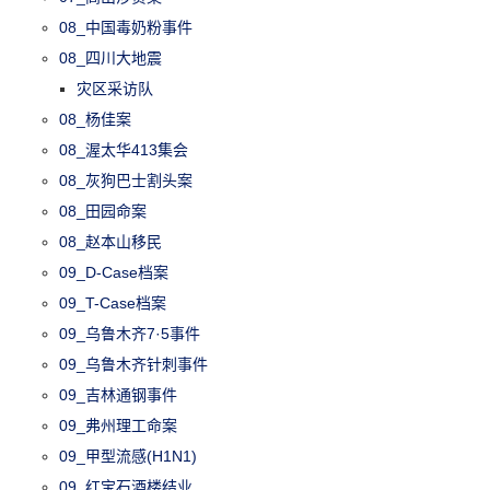
08_中国毒奶粉事件
08_四川大地震
灾区采访队
08_杨佳案
08_渥太华413集会
08_灰狗巴士割头案
08_田园命案
08_赵本山移民
09_D-Case档案
09_T-Case档案
09_乌鲁木齐7·5事件
09_乌鲁木齐针刺事件
09_吉林通钢事件
09_弗州理工命案
09_甲型流感(H1N1)
09_红宝石酒楼结业