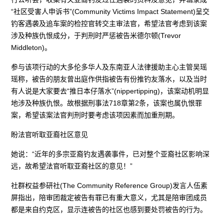
“社区受害人申诉书”(Community Victims Impact Statement)呈交
钓客遇袭及追车案的检控官转交主审法官，希望法官考虑到该案
涉及种族仇恨成分，于判刑时严惩被告米德尔顿(Trevor
Middleton)。
参与该项行动的大多伦多华人及东南亚人法律援助主心主管吴瑶
瑶称，被告的朋友曾出庭作供指被告有份推钓友落水，以及当时
有人说是大家要去“推日本仔落水”(nippertipping)，该案动机明显
地涉及种族仇恨。故根据刑事法718章第2条，该案也属仇恨罪
案，希望该案法官判刑时要考虑该项因素而加重刑期。
盼法官听取亚裔社区意见
她说：“近年的多宗亚裔钓友遇袭事件，已对整个亚裔社区影响深
远，故希望法官听取亚裔社区的意见！”
社群权益参研社(The Community Reference Group)发言人伍素
屏指出，陪审团裁定被告有罪已有重大意义，尤其是陪审团成员
都是来自约克区，显示连被告的社区也感到要处罚被告的行为。