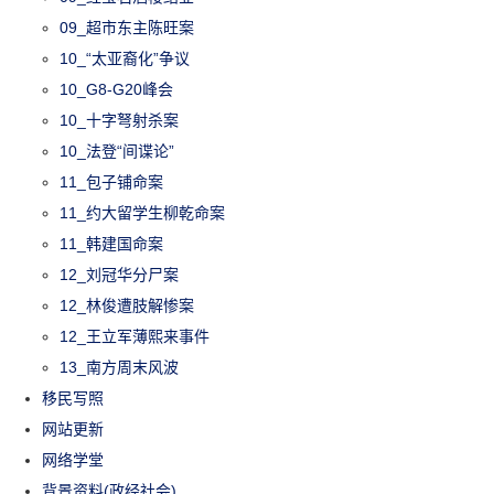
09_超市东主陈旺案
10_“太亚裔化”争议
10_G8-G20峰会
10_十字弩射杀案
10_法登“间谍论”
11_包子铺命案
11_约大留学生柳乾命案
11_韩建国命案
12_刘冠华分尸案
12_林俊遭肢解惨案
12_王立军薄熙来事件
13_南方周末风波
移民写照
网站更新
网络学堂
背景资料(政经社会)