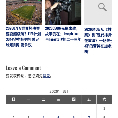
20260717/世界杯决赛
20260508/光影未散，
20260408/从《排华
要变超级碗？FIFA计划
故事仍在：Joseph Lau
案》到“现代排斥”历
30分钟中场秀打破足
与TorontoTV的二十三年
在重演？一场关于“
球规则引发争议
视”的警钟在加拿大
响！
Leave a Comment
要发表评论，您必须先
登录
。
2026年 8月
日
一
二
三
四
五
六
1
2
3
4
5
6
7
8