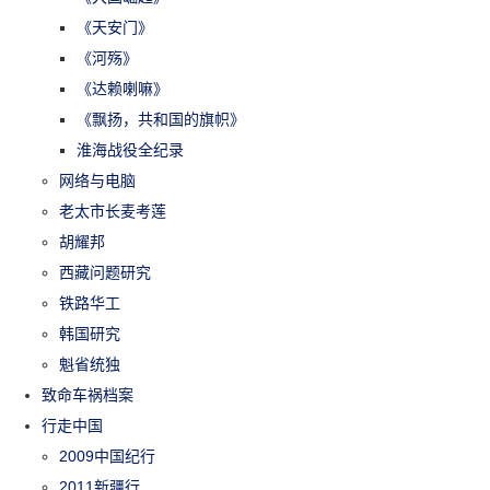
《天安门》
《河殇》
《达赖喇嘛》
《飘扬，共和国的旗帜》
淮海战役全纪录
网络与电脑
老太市长麦考莲
胡耀邦
西藏问题研究
铁路华工
韩国研究
魁省统独
致命车祸档案
行走中国
2009中国纪行
2011新疆行