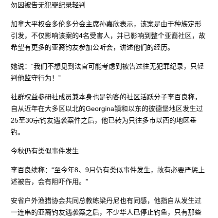
勿因被告无犯罪纪录轻判
加拿大平权会多伦多分会主席孙嘉欣表示，该案是由于种族定形
引发，不仅影响该案的4名受害人，并已影响到整个亚裔社区，故
希望有更多的亚裔钓友参加公听会，讲述他们的经历。
她说：“我们不想见到法官可能考虑到被告过往无犯罪纪录，只轻
判他监守行为！”
社群权益参研社成员兼本身也是钓客的社区活跃分子李百良称，
自从近年在大多区以北的Georgina镇和以东的彼德堡地区发生过
25至30宗钓友遇袭案件之后，他已转为只往多市以西的地区垂
钓。
今秋仍有类似事件发生
李百良续称：“至今年8、9月仍有类似事件发生，故有必要严惩上
述被告，会有阻吓作用。”
安省户外渔猎协会共同总教练梁丹尼也有同感，他指自从发生过
一连串的亚裔钓友遇袭案之后，不少华人已停止钓鱼，只有那些