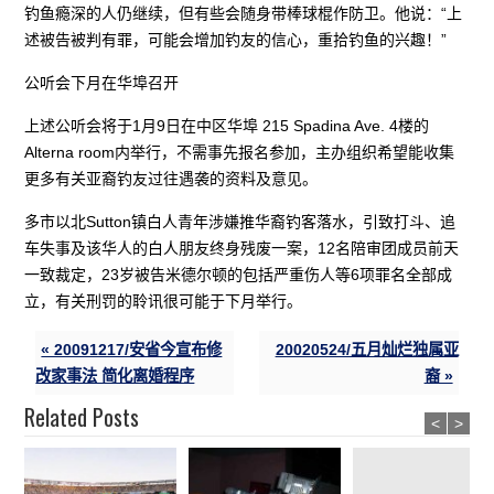
钓鱼瘾深的人仍继续，但有些会随身带棒球棍作防卫。他说：“上
述被告被判有罪，可能会增加钓友的信心，重拾钓鱼的兴趣！”
公听会下月在华埠召开
上述公听会将于1月9日在中区华埠 215 Spadina Ave. 4楼的
Alterna room内举行，不需事先报名参加，主办组织希望能收集
更多有关亚裔钓友过往遇袭的资料及意见。
多市以北Sutton镇白人青年涉嫌推华裔钓客落水，引致打斗、追
车失事及该华人的白人朋友终身残废一案，12名陪审团成员前天
一致裁定，23岁被告米德尔顿的包括严重伤人等6项罪名全部成
立，有关刑罚的聆讯很可能于下月举行。
« 20091217/安省今宣布修
20020524/五月灿烂独属亚
改家事法 简化离婚程序
裔 »
Related Posts
<
>