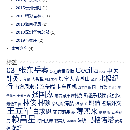
2015贵州贵阳
(1)
2017精彩吉林
(11)
2019海南椰风
(2)
2019深圳华为总部
(1)
2019石家庄
(2)
谈古论今
(4)
标签
03_张东岳案
Cecilia
中医
06_病童救助
PS3
北极纪
针灸
加拿大落基山
人头税
九段线
刑事案件
加航
行
南方周末
卡车司机
南海争端
同一首歌
双重国籍
圣诞灯屋
张国焘
新疆杂技团员脱队
成吉思汗
摩托党
圣诞节
安省市选
林俊
林顿
熊猫
熊猫外交
海航
温家宝
最低工资
栾菊杰
王立军
薄熙来
白求恩
葡萄酒品鉴
薄瓜瓜
调查研
赖昌星
马格诺塔
跨国抚养
陈敏
究
软实力
麦考
邹至蕙
龙虾
莲