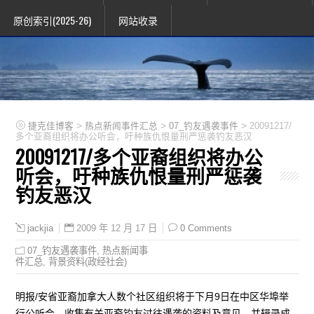
原创索引(2025-26)
网站收录
>
>
>
捷克佳博客
热点新闻事件汇总
07_钓友遇袭事件
20091217/
多个亚裔组织将办公听会，吁种族仇恨量刑严惩袭钓友恶汉
20091217/多个亚裔组织将办公
听会，吁种族仇恨量刑严惩袭
钓友恶汉
2009 年 12 月 17 日
0 Comments
jackjia
07_钓友遇袭事件
,
热点新闻事
件汇总
,
背景资料(政经社会)
明报/安省亚裔加拿大人数个社区组织将于下月9日在中区华埠举
行公听会，收集有关亚裔钓友过往遇袭的资料及意见，并辑录成