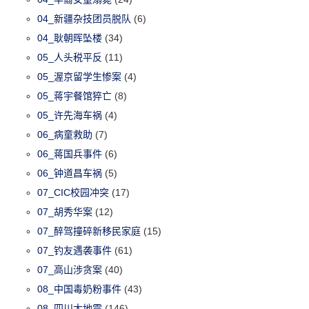
04_新疆杂技团员脱队
(6)
04_耿朝晖坠楼
(34)
05_人头税平反
(11)
05_渥京留学生惨案
(4)
05_蒋宇餐馆猝亡
(8)
05_许先海车祸
(4)
06_病童救助
(7)
06_蒋国兵事件
(6)
06_钟道昌车祸
(5)
07_CIC校园冲突
(17)
07_胡秀华案
(12)
07_醉驾撞碎新移民家庭
(15)
07_钓友遇袭事件
(61)
07_高山涉贪案
(40)
08_中国毒奶粉事件
(43)
08_四川大地震
(146)