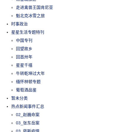
走进禽兽王国肯尼亚
魁北克冰雪之旅
时事政治
星星生活专题特刊
中国专刊
回望故乡
回首卅年
星星千禧
牛转乾坤过大年
缅怀林顿专题
葡萄酒品鉴
暂未分类
热点新闻事件汇总
02_赵巍命案
03_张东岳案
03_萨斯疫情