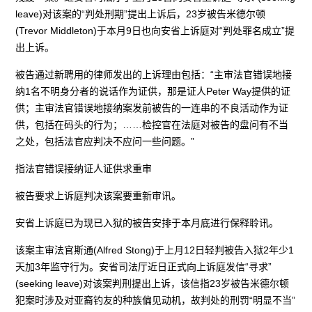
leave)对该案的“判处刑期”提出上诉后，23岁被告米德尔顿
(Trevor Middleton)于本月9日也向安省上诉庭对“判处罪名成立”提
出上诉。
被告通过新聘用的律师发出的上诉理由包括：“主审法官错误地接
纳1名不明身分者的说话作为证供，那是证人Peter Way提供的证
供；主审法官错误地接纳案发前被告的一连串的不良活动作为证
供，包括在码头的行为；……检控官在法庭对被告的盘问有不当
之处，包括法官应判决不应问一些问题。”
指法官错误接纳证人证供求重审
被告要求上诉庭判决该案要重新审讯。
安省上诉庭已为现已入狱的被告安排于本月底进行保释聆讯。
该案主审法官斯通(Alfred Stong)于上月12日轻判被告入狱2年少1
天加3年监守行为。安省司法厅近日正式向上诉庭发信“寻求”
(seeking leave)对该案判刑提出上诉，该信指23岁被告米德尔顿
犯案时涉及对亚裔钓友的种族偏见动机，故判处的刑罚“明显不当”