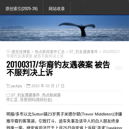
原创索引(2025-26)
网站收录
>
>
>
捷克佳博客
热点新闻事件汇总
07_钓友遇袭事件
20100317/
华裔钓友遇袭案 被告不服判决上诉
20100317/华裔钓友遇袭案 被告
不服判决上诉
2010 年 03 月 17 日
jackjia
07_钓友遇袭事件
,
热点新闻事
件汇总
,
背景资料(政经社会)
明报/多市以北Sutton镇23岁男子米德尔顿(Trevor Middleton)涉嫌
推华裔钓客落湖，引致打斗、追车失事及该华人的白人朋友终身
残废一案。继安省司法厅于上月25日向安省上诉庭“寻求”(seeking