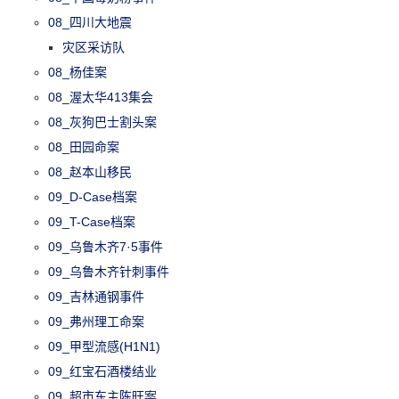
08_四川大地震
灾区采访队
08_杨佳案
08_渥太华413集会
08_灰狗巴士割头案
08_田园命案
08_赵本山移民
09_D-Case档案
09_T-Case档案
09_乌鲁木齐7·5事件
09_乌鲁木齐针刺事件
09_吉林通钢事件
09_弗州理工命案
09_甲型流感(H1N1)
09_红宝石酒楼结业
09_超市东主陈旺案