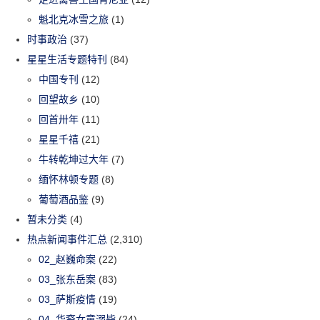
魁北克冰雪之旅
(1)
时事政治
(37)
星星生活专题特刊
(84)
中国专刊
(12)
回望故乡
(10)
回首卅年
(11)
星星千禧
(21)
牛转乾坤过大年
(7)
缅怀林顿专题
(8)
葡萄酒品鉴
(9)
暂未分类
(4)
热点新闻事件汇总
(2,310)
02_赵巍命案
(22)
03_张东岳案
(83)
03_萨斯疫情
(19)
04_华裔女童溺毙
(24)