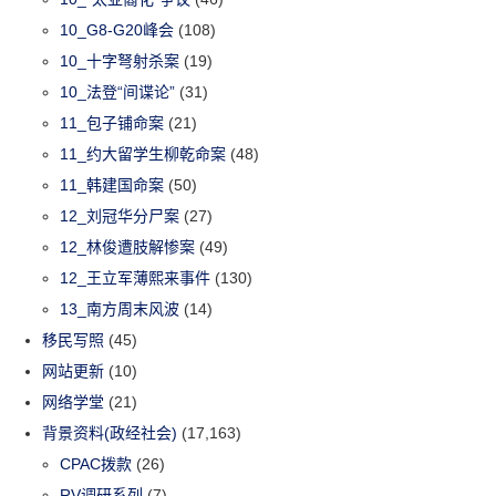
10_G8-G20峰会
(108)
10_十字弩射杀案
(19)
10_法登“间谍论”
(31)
11_包子铺命案
(21)
11_约大留学生柳乾命案
(48)
11_韩建国命案
(50)
12_刘冠华分尸案
(27)
12_林俊遭肢解惨案
(49)
12_王立军薄熙来事件
(130)
13_南方周末风波
(14)
移民写照
(45)
网站更新
(10)
网络学堂
(21)
背景资料(政经社会)
(17,163)
CPAC拨款
(26)
RV调研系列
(7)