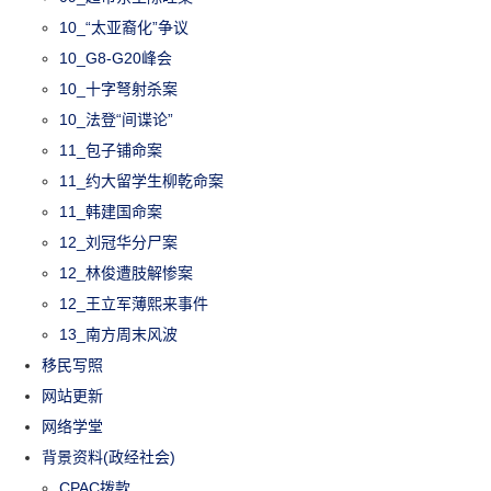
10_“太亚裔化”争议
10_G8-G20峰会
10_十字弩射杀案
10_法登“间谍论”
11_包子铺命案
11_约大留学生柳乾命案
11_韩建国命案
12_刘冠华分尸案
12_林俊遭肢解惨案
12_王立军薄熙来事件
13_南方周末风波
移民写照
网站更新
网络学堂
背景资料(政经社会)
CPAC拨款