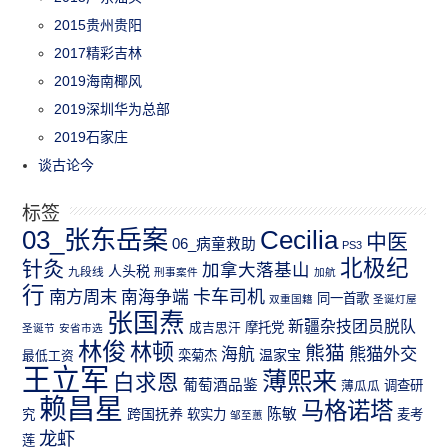
2015贵州贵阳
2017精彩吉林
2019海南椰风
2019深圳华为总部
2019石家庄
谈古论今
标签
03_张东岳案
Cecilia
中医
06_病童救助
PS3
北极纪
针灸
加拿大落基山
人头税
九段线
刑事案件
加航
行
南方周末
卡车司机
南海争端
同一首歌
双重国籍
圣诞灯屋
张国焘
新疆杂技团员脱队
成吉思汗
摩托党
圣诞节
安省市选
林俊
林顿
熊猫
熊猫外交
海航
温家宝
最低工资
栾菊杰
王立军
薄熙来
白求恩
葡萄酒品鉴
薄瓜瓜
调查研
赖昌星
马格诺塔
跨国抚养
陈敏
究
软实力
麦考
邹至蕙
龙虾
莲