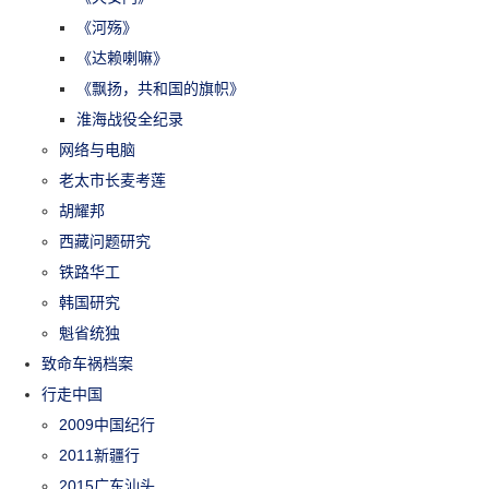
《河殇》
《达赖喇嘛》
《飘扬，共和国的旗帜》
淮海战役全纪录
网络与电脑
老太市长麦考莲
胡耀邦
西藏问题研究
铁路华工
韩国研究
魁省统独
致命车祸档案
行走中国
2009中国纪行
2011新疆行
2015广东汕头