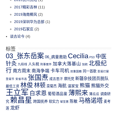
2017精彩吉林
(11)
2019海南椰风
(2)
2019深圳华为总部
(1)
2019石家庄
(2)
谈古论今
(4)
标签
03_张东岳案
Cecilia
中医
06_病童救助
PS3
北极纪
针灸
加拿大落基山
人头税
九段线
刑事案件
加航
行
南方周末
卡车司机
南海争端
同一首歌
双重国籍
圣诞灯屋
张国焘
新疆杂技团员脱队
成吉思汗
摩托党
圣诞节
安省市选
林俊
林顿
熊猫
熊猫外交
海航
温家宝
最低工资
栾菊杰
王立军
薄熙来
白求恩
葡萄酒品鉴
薄瓜瓜
调查研
赖昌星
马格诺塔
跨国抚养
陈敏
究
软实力
麦考
邹至蕙
龙虾
莲