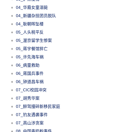
04_华裔女童溺毙
04_新疆杂技团员脱队
04_耿朝晖坠楼
05_人头税平反
05_渥京留学生惨案
05_蒋宇餐馆猝亡
05_许先海车祸
06_病童救助
06_蒋国兵事件
06_钟道昌车祸
07_CIC校园冲突
07_胡秀华案
07_醉驾撞碎新移民家庭
07_钓友遇袭事件
07_高山涉贪案
08_中国毒奶粉事件