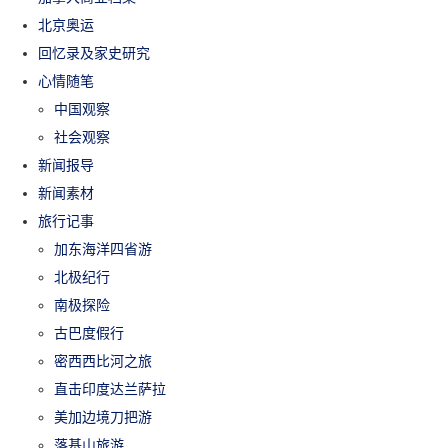
北京奥运
回忆录及家史研究
心情随笔
中国观察
社会观察
新闻报导
新闻素材
旅行记事
加东海洋四省游
北极纪行
南极探险
古巴度假行
密西西比河之旅
直击印度达兰萨拉
美加边境刀把游
落基山旅游