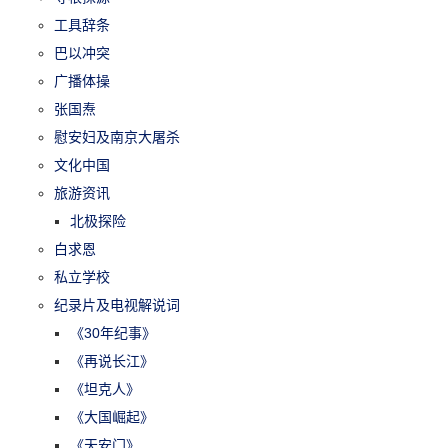
工具辞条
巴以冲突
广播体操
张国焘
慰安妇及南京大屠杀
文化中国
旅游资讯
北极探险
白求恩
私立学校
纪录片及电视解说词
《30年纪事》
《再说长江》
《坦克人》
《大国崛起》
《天安门》