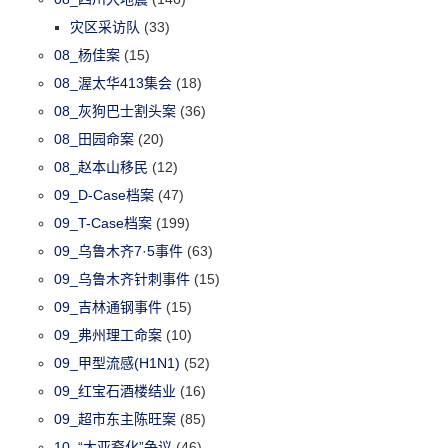
灾区采访队
(33)
08_杨佳案
(15)
08_渥太华413集会
(18)
08_灰狗巴士割头案
(36)
08_田园命案
(20)
08_赵本山移民
(12)
09_D-Case档案
(47)
09_T-Case档案
(199)
09_乌鲁木齐7·5事件
(63)
09_乌鲁木齐针刺事件
(15)
09_吉林通钢事件
(15)
09_弗州理工命案
(10)
09_甲型流感(H1N1)
(52)
09_红宝石酒楼结业
(16)
09_超市东主陈旺案
(85)
10_“太亚裔化”争议
(46)