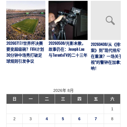
20260717/世界杯决赛
20260508/光影未散，
20260408/从《排华
要变超级碗？FIFA计划
故事仍在：Joseph Lau
案》到“现代排斥”历
30分钟中场秀打破足
与TorontoTV的二十三年
在重演？一场关于“
球规则引发争议
视”的警钟在加拿大
响！
2026年 8月
日
一
二
三
四
五
六
1
2
3
4
5
6
7
8