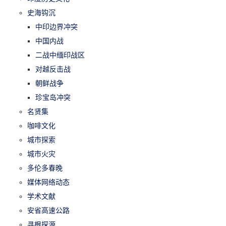
史海钩沉
中印边界冲突
中国内战
二战中缅印战区
对越反击战
朝鲜战争
珍宝岛冲突
名贤集
咖啡文化
城市探索
城市火灾
多伦多春晚
媒体网络动态
学术文献
安省高速公路
寻根探源