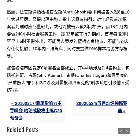
然而，法官斯通指检控官戈斯(Amit Ghosh)要求判被告入狱8至10
年太过严厉，又提出理由称，指上诉庭有指引，对年轻及首次犯
案者判刑时应尽量轻判，故他判被告入狱2年减1天，首18个月内
要做240小时社会服务工作；跟3年监守行为期间，首年每晚9时
至早上6时不得外出，不能再去案发的蓝桥钓鱼地点，不能与钓友
有任何接触；10年内不准驾车；同时要提供DNA样本给警方存档
等。
被告被陪审团裁定6项罪名全部成立，其中4项涉及对4名钓友，包
括柳若珩、古玛(Shiv Kumar)、霍根(Charles Hogan)和贝里克的
“严重伤人”罪；和2项涉及对霍根和贝里克的“刑事疏忽引致他人受
伤”罪。
« 20100317/冀施影响力主
20020524/五月灿烂独属亚
导峰会 哈珀或破格出席G20
裔 »
预备会
Related Posts
<
>