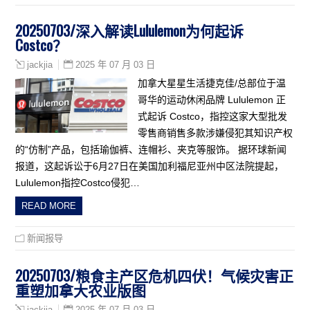
20250703/深入解读Lululemon为何起诉
Costco？
2025 年 07 月 03 日
jackjia
加拿大星星生活捷克佳/总部位于温
哥华的运动休闲品牌 Lululemon 正
式起诉 Costco，指控这家大型批发
零售商销售多款涉嫌侵犯其知识产权
的“仿制”产品，包括瑜伽裤、连帽衫、夹克等服饰。 据环球新闻
报道，这起诉讼于6月27日在美国加利福尼亚州中区法院提起，
Lululemon指控Costco侵犯…
READ MORE
新闻报导
20250703/粮食主产区危机四伏！气候灾害正
重塑加拿大农业版图
2025 年 07 月 03 日
jackjia