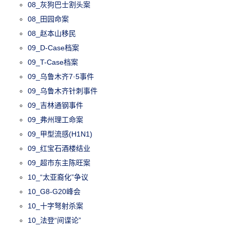
08_灰狗巴士割头案
08_田园命案
08_赵本山移民
09_D-Case档案
09_T-Case档案
09_乌鲁木齐7·5事件
09_乌鲁木齐针刺事件
09_吉林通钢事件
09_弗州理工命案
09_甲型流感(H1N1)
09_红宝石酒楼结业
09_超市东主陈旺案
10_“太亚裔化”争议
10_G8-G20峰会
10_十字弩射杀案
10_法登“间谍论”