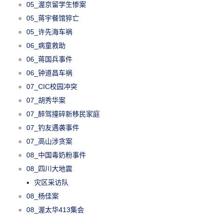
05_渥京留学生惨案
05_蒋宇餐馆猝亡
05_许先海车祸
06_病童救助
06_蒋国兵事件
06_钟道昌车祸
07_CIC校园冲突
07_胡秀华案
07_醉驾撞碎新移民家庭
07_钓友遇袭事件
07_高山涉贪案
08_中国毒奶粉事件
08_四川大地震
灾区采访队
08_杨佳案
08_渥太华413集会