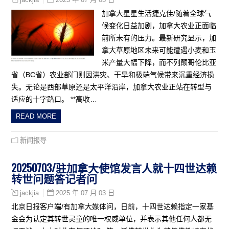
加拿大星星生活捷克佳/随着全球气
候变化日益加剧，加拿大农业正面临
前所未有的压力。最新研究显示，加
拿大草原地区未来可能遭遇小麦和玉
米产量大幅下降，而不列颠哥伦比亚
省（BC省）农业部门则因洪灾、干旱和极端气候带来沉重经济损
失。无论是西部草原还是太平洋沿岸，加拿大农业正站在转型与
适应的十字路口。 **高收…
READ MORE
新闻报导
20250703/驻加拿大使馆发言人就十四世达赖
转世问题答记者问
2025 年 07 月 03 日
jackjia
北京日报客户端/有加拿大媒体问，日前，十四世达赖指定一家基
金会为认定其转世灵童的唯一权威单位，并表示其他任何人都无