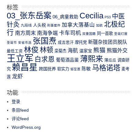
标签
03_张东岳案
Cecilia
中医
06_病童救助
PS3
北极纪
针灸
加拿大落基山
人头税
九段线
刑事案件
加航
行
南方周末
卡车司机
南海争端
同一首歌
双重国籍
圣诞灯屋
张国焘
新疆杂技团员脱队
成吉思汗
摩托党
圣诞节
安省市选
林俊
林顿
熊猫
熊猫外交
海航
温家宝
最低工资
栾菊杰
王立军
薄熙来
白求恩
葡萄酒品鉴
薄瓜瓜
调查研
赖昌星
马格诺塔
跨国抚养
陈敏
究
软实力
麦考
邹至蕙
龙虾
莲
功能
登录
条目feed
评论feed
WordPress.org