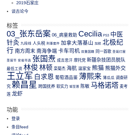
2019石家庄
谈古论今
标签
03_张东岳案
Cecilia
中医
06_病童救助
PS3
北极纪
针灸
加拿大落基山
人头税
九段线
刑事案件
加航
行
南方周末
卡车司机
南海争端
同一首歌
双重国籍
圣诞灯屋
张国焘
新疆杂技团员脱队
成吉思汗
摩托党
圣诞节
安省市选
林俊
林顿
熊猫
熊猫外交
海航
温家宝
最低工资
栾菊杰
王立军
薄熙来
白求恩
葡萄酒品鉴
薄瓜瓜
调查研
赖昌星
马格诺塔
跨国抚养
陈敏
究
软实力
麦考
邹至蕙
龙虾
莲
功能
登录
条目feed