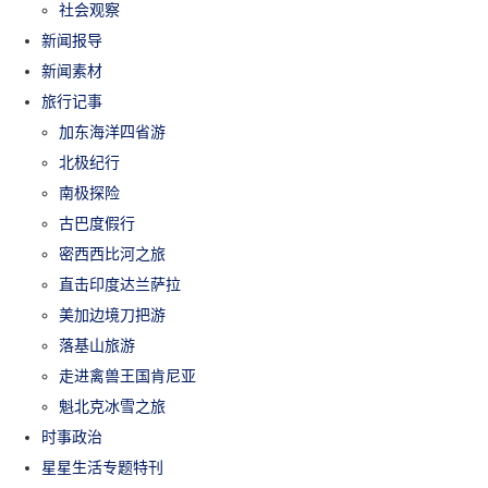
社会观察
新闻报导
新闻素材
旅行记事
加东海洋四省游
北极纪行
南极探险
古巴度假行
密西西比河之旅
直击印度达兰萨拉
美加边境刀把游
落基山旅游
走进禽兽王国肯尼亚
魁北克冰雪之旅
时事政治
星星生活专题特刊