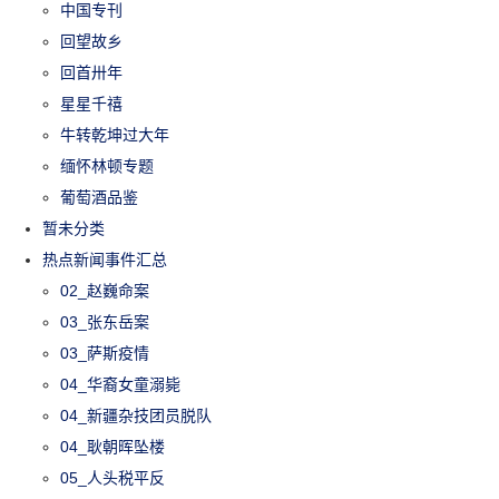
中国专刊
回望故乡
回首卅年
星星千禧
牛转乾坤过大年
缅怀林顿专题
葡萄酒品鉴
暂未分类
热点新闻事件汇总
02_赵巍命案
03_张东岳案
03_萨斯疫情
04_华裔女童溺毙
04_新疆杂技团员脱队
04_耿朝晖坠楼
05_人头税平反