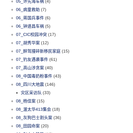
05_许先海车祸
(4)
06_病童救助
(7)
06_蒋国兵事件
(6)
06_钟道昌车祸
(5)
07_CIC校园冲突
(17)
07_胡秀华案
(12)
07_醉驾撞碎新移民家庭
(15)
07_钓友遇袭事件
(61)
07_高山涉贪案
(40)
08_中国毒奶粉事件
(43)
08_四川大地震
(146)
灾区采访队
(33)
08_杨佳案
(15)
08_渥太华413集会
(18)
08_灰狗巴士割头案
(36)
08_田园命案
(20)