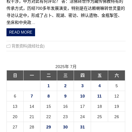
权干涉，中方对此有何评论？ 答：活佛转世作为藏传佛教特有的
传承方式，历经700多年发展演变，特别是在达赖喇嘛转世灵童的
寻访认定中，形成了占卜、观湖、密访、辨认遗物、金瓶掣签、
坐床和中央政…
READ MORE
背景资料(政经社会)
2025年 7月
日
一
二
三
四
五
六
1
2
3
4
5
6
7
8
9
10
11
12
13
14
15
16
17
18
19
20
21
22
23
24
25
26
27
28
29
30
31