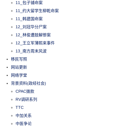
11_包子铺命案
11_约大留学生柳乾命案
11_韩建国命案
12_刘冠华分尸案
12_林俊遭肢解惨案
12_王立军薄熙来事件
13_南方周末风波
移民写照
网站更新
网络学堂
背景资料(政经社会)
CPAC拨款
RV调研系列
TTC
中加关系
中医争论