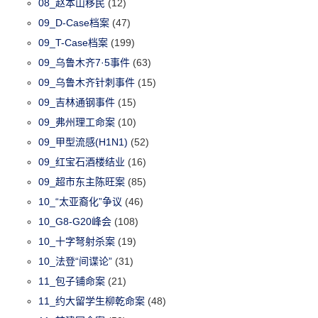
08_赵本山移民
(12)
09_D-Case档案
(47)
09_T-Case档案
(199)
09_乌鲁木齐7·5事件
(63)
09_乌鲁木齐针刺事件
(15)
09_吉林通钢事件
(15)
09_弗州理工命案
(10)
09_甲型流感(H1N1)
(52)
09_红宝石酒楼结业
(16)
09_超市东主陈旺案
(85)
10_“太亚裔化”争议
(46)
10_G8-G20峰会
(108)
10_十字弩射杀案
(19)
10_法登“间谍论”
(31)
11_包子铺命案
(21)
11_约大留学生柳乾命案
(48)