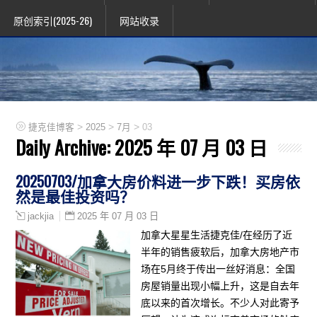
原创索引(2025-26)
网站收录
>
>
>
捷克佳博客
2025
7月
03
Daily Archive:
2025 年 07 月 03 日
20250703/加拿大房价料进一步下跌！买房依
然是最佳投资吗？
2025 年 07 月 03 日
jackjia
加拿大星星生活捷克佳/在经历了近
半年的销售疲软后，加拿大房地产市
场在5月终于传出一丝好消息：全国
房屋销量出现小幅上升，这是自去年
底以来的首次增长。不少人对此寄予