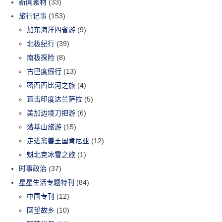
新闻素材
(33)
旅行记事
(153)
加东海洋四省游
(9)
北极纪行
(39)
南极探险
(8)
古巴度假行
(13)
密西西比河之旅
(4)
直击印度达兰萨拉
(5)
美加边境刀把游
(6)
落基山旅游
(15)
走进禽兽王国肯尼亚
(12)
魁北克冰雪之旅
(1)
时事政治
(37)
星星生活专题特刊
(84)
中国专刊
(12)
回望故乡
(10)