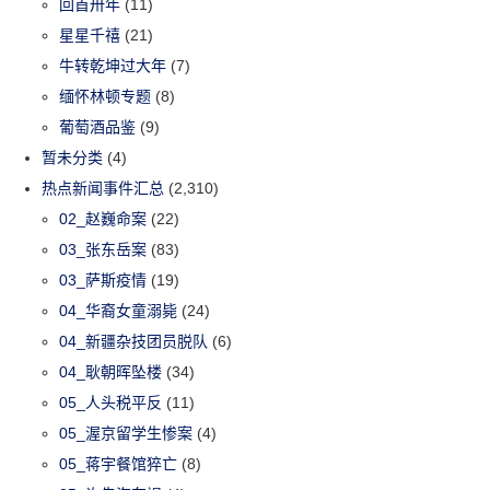
回首卅年
(11)
星星千禧
(21)
牛转乾坤过大年
(7)
缅怀林顿专题
(8)
葡萄酒品鉴
(9)
暂未分类
(4)
热点新闻事件汇总
(2,310)
02_赵巍命案
(22)
03_张东岳案
(83)
03_萨斯疫情
(19)
04_华裔女童溺毙
(24)
04_新疆杂技团员脱队
(6)
04_耿朝晖坠楼
(34)
05_人头税平反
(11)
05_渥京留学生惨案
(4)
05_蒋宇餐馆猝亡
(8)