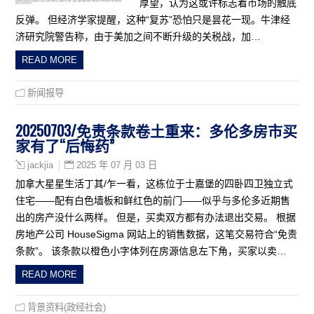
厚望，认为这或许标志着市场的触底
反弹。 但经济学家提醒，这种“复苏”恐怕只是昙花一现。牛津经
济研究院警告称，由于美加之间不断升级的关税战，加…
READ MORE
新闻报导
20250703/免责条款卷土重来：多伦多房市买
家有了“后悔药”
2025 年 07 月 03 日
jackjia
加拿大星星生活丁其/乍一看，这栋位于士嘉堡的四卧四卫独立式
住宅——配有白色墙板和鲜红色的前门——似乎与多伦多近期售
出的房产没什么两样。 但是，买卖双方都有办法退出交易。 根据
房地产公司 HouseSigma 网站上的销售数据，这笔交易符合“免责
条款”。 该条款以橙色小字体列在房源信息左下角，买家以卖…
READ MORE
背景资料(政经社会)