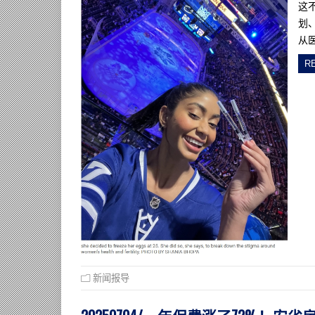
这
划
从
R
新闻报导