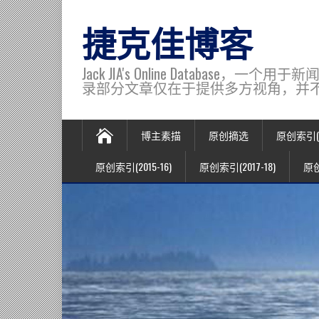
捷克佳博客
Jack JIA's Online Data
录部分文章仅在于提供多方视角，并不代表博主观
博主素描
原创摘选
原创索引(20
原创索引(2015-16)
原创索引(2017-18)
原创