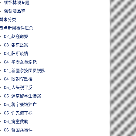
缅怀林顿专题
葡萄酒品鉴
暂未分类
热点新闻事件汇总
02_赵巍命案
03_张东岳案
03_萨斯疫情
04_华裔女童溺毙
04_新疆杂技团员脱队
04_耿朝晖坠楼
05_人头税平反
05_渥京留学生惨案
05_蒋宇餐馆猝亡
05_许先海车祸
06_病童救助
06_蒋国兵事件