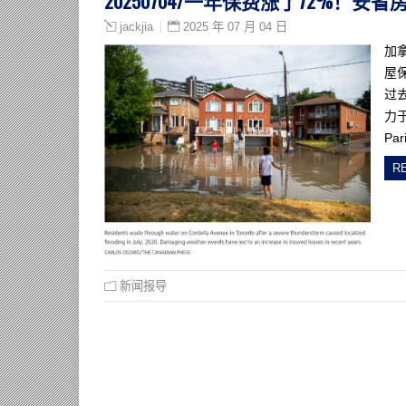
20250704/一年保费涨了72%！
2025 年 07 月 04 日
jackjia
加
屋
过
力于
Pa
R
新闻报导