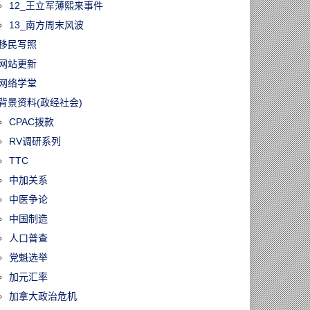
12_王立军薄熙来事件
13_南方周末风波
移民写照
网站更新
网络学堂
背景资料(政经社会)
CPAC拨款
RV调研系列
TTC
中加关系
中医争论
中国制造
人口普查
党魁选举
加元汇率
加拿大政治危机