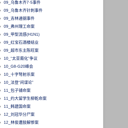
09_乌鲁木齐7·5事件
09_乌鲁木齐针刺事件
09_吉林通钢事件
09_弗州理工命案
09_甲型流感(H1N1)
09_红宝石酒楼结业
09_超市东主陈旺案
10_“太亚裔化”争议
10_G8-G20峰会
10_十字弩射杀案
10_法登“间谍论”
11_包子铺命案
11_约大留学生柳乾命案
11_韩建国命案
12_刘冠华分尸案
12_林俊遭肢解惨案