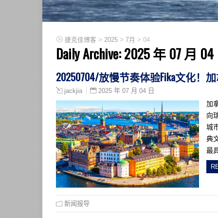
>
>
>
捷克佳博客
2025
7月
04
Daily Archive:
2025 年 07 月 04
20250704/放慢节奏体验Fika文
2025 年 07 月 04 日
jackjia
加
向瑞
城
典
最
R
新闻报导