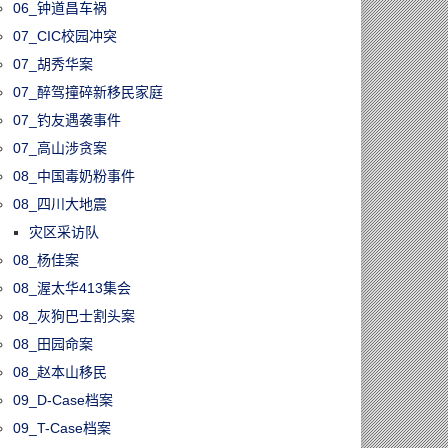
06_钟道昌车祸
07_CIC校园冲突
07_胡秀华案
07_醉驾撞碎新移民家庭
07_钓友遇袭事件
07_高山涉贪案
08_中国毒奶粉事件
08_四川大地震
灾区采访队
08_杨佳案
08_渥太华413集会
08_灰狗巴士割头案
08_田园命案
08_赵本山移民
09_D-Case档案
09_T-Case档案