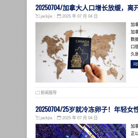
20250704/加拿大人口增长放缓，
2025 年 07 月 04 日
jackjia
加
加
数
口
久
R
新闻报导
20250704/25岁就冷冻卵子！年
2025 年 07 月 04 日
jackjia
加
正