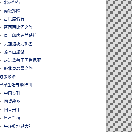
北极纪行
南极探险
古巴度假行
密西西比河之旅
直击印度达兰萨拉
美加边境刀把游
落基山旅游
走进禽兽王国肯尼亚
魁北克冰雪之旅
时事政治
星星生活专题特刊
中国专刊
回望故乡
回首卅年
星星千禧
牛转乾坤过大年