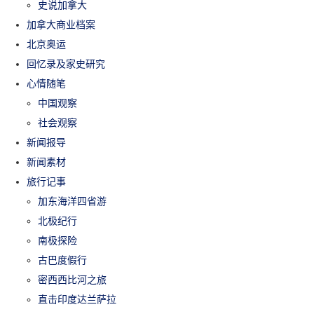
史说加拿大
加拿大商业档案
北京奥运
回忆录及家史研究
心情随笔
中国观察
社会观察
新闻报导
新闻素材
旅行记事
加东海洋四省游
北极纪行
南极探险
古巴度假行
密西西比河之旅
直击印度达兰萨拉