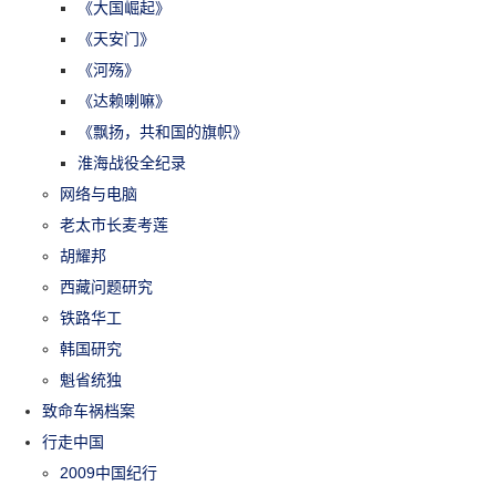
《大国崛起》
《天安门》
《河殇》
《达赖喇嘛》
《飘扬，共和国的旗帜》
淮海战役全纪录
网络与电脑
老太市长麦考莲
胡耀邦
西藏问题研究
铁路华工
韩国研究
魁省统独
致命车祸档案
行走中国
2009中国纪行