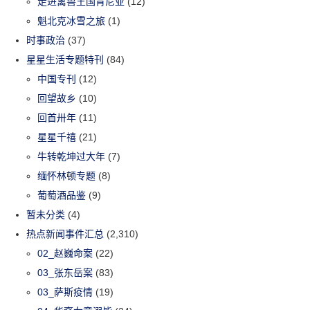
走进禽兽王国肯尼亚
(12)
魁北克冰雪之旅
(1)
时事政治
(37)
星星生活专题特刊
(84)
中国专刊
(12)
回望故乡
(10)
回首卅年
(11)
星星千禧
(21)
牛转乾坤过大年
(7)
缅怀林顿专题
(8)
葡萄酒品鉴
(9)
暂未分类
(4)
热点新闻事件汇总
(2,310)
02_赵巍命案
(22)
03_张东岳案
(83)
03_萨斯疫情
(19)