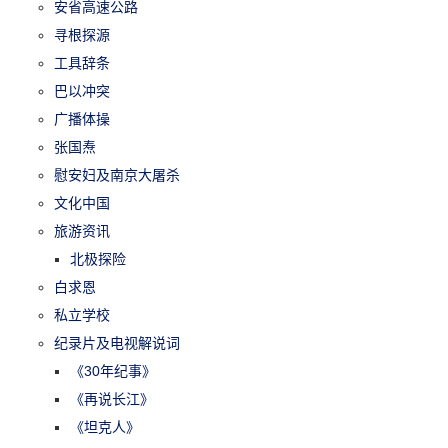
安省高速公路
寻根探源
工具辞条
巴以冲突
广播体操
张国焘
慰安妇及南京大屠杀
文化中国
旅游资讯
北极探险
白求恩
私立学校
纪录片及电视解说词
《30年纪事》
《再说长江》
《坦克人》