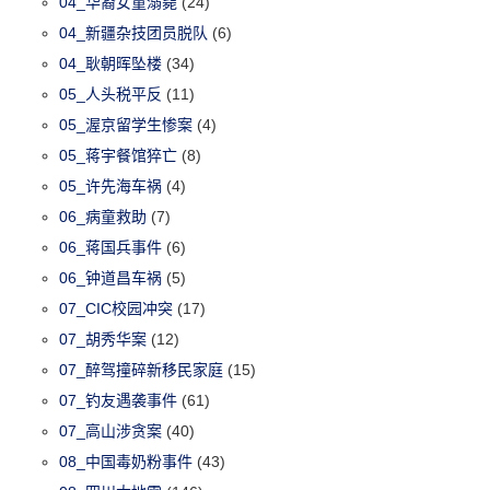
04_华裔女童溺毙
(24)
04_新疆杂技团员脱队
(6)
04_耿朝晖坠楼
(34)
05_人头税平反
(11)
05_渥京留学生惨案
(4)
05_蒋宇餐馆猝亡
(8)
05_许先海车祸
(4)
06_病童救助
(7)
06_蒋国兵事件
(6)
06_钟道昌车祸
(5)
07_CIC校园冲突
(17)
07_胡秀华案
(12)
07_醉驾撞碎新移民家庭
(15)
07_钓友遇袭事件
(61)
07_高山涉贪案
(40)
08_中国毒奶粉事件
(43)