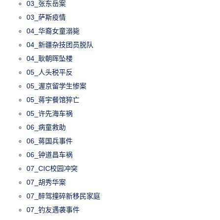
03_张东岳案
03_萨斯疫情
04_华裔女童溺毙
04_新疆杂技团员脱队
04_耿朝晖坠楼
05_人头税平反
05_渥京留学生惨案
05_蒋宇餐馆猝亡
05_许先海车祸
06_病童救助
06_蒋国兵事件
06_钟道昌车祸
07_CIC校园冲突
07_胡秀华案
07_醉驾撞碎新移民家庭
07_钓友遇袭事件