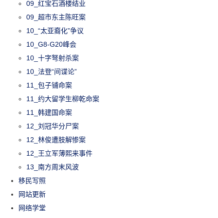
09_红宝石酒楼结业
09_超市东主陈旺案
10_“太亚裔化”争议
10_G8-G20峰会
10_十字弩射杀案
10_法登“间谍论”
11_包子铺命案
11_约大留学生柳乾命案
11_韩建国命案
12_刘冠华分尸案
12_林俊遭肢解惨案
12_王立军薄熙来事件
13_南方周末风波
移民写照
网站更新
网络学堂