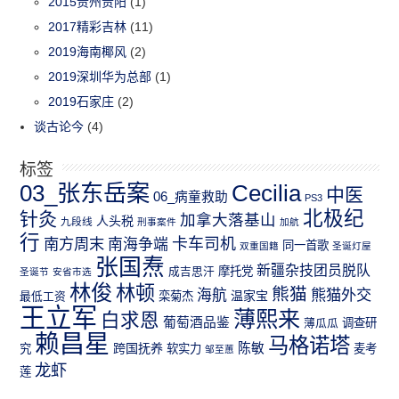
2015贵州贵阳
(1)
2017精彩吉林
(11)
2019海南椰风
(2)
2019深圳华为总部
(1)
2019石家庄
(2)
谈古论今
(4)
标签
03_张东岳案
Cecilia
中医
06_病童救助
PS3
北极纪
针灸
加拿大落基山
人头税
九段线
刑事案件
加航
行
南方周末
卡车司机
南海争端
同一首歌
双重国籍
圣诞灯屋
张国焘
新疆杂技团员脱队
成吉思汗
摩托党
圣诞节
安省市选
林俊
林顿
熊猫
熊猫外交
海航
温家宝
最低工资
栾菊杰
王立军
薄熙来
白求恩
葡萄酒品鉴
薄瓜瓜
调查研
赖昌星
马格诺塔
跨国抚养
陈敏
究
软实力
麦考
邹至蕙
龙虾
莲