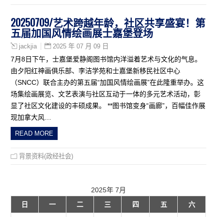
20250709/艺术跨越年龄，社区共享盛宴！第
五届加国风情绘画展士嘉堡登场
2025 年 07 月 09 日
jackjia
7月8日下午，士嘉堡爱静阁图书馆内洋溢着艺术与文化的气息。
由夕阳红神画俱乐部、李洁学苑和士嘉堡新移民社区中心
（SNCC）联合主办的第五届“加国风情绘画展”在此隆重举办。这
场集绘画展览、文艺表演与社区互动于一体的多元艺术活动，彰
显了社区文化建设的丰硕成果。 **图书馆变身“画廊”，百幅佳作展
现加拿大风…
READ MORE
背景资料(政经社会)
2025年 7月
日
一
二
三
四
五
六