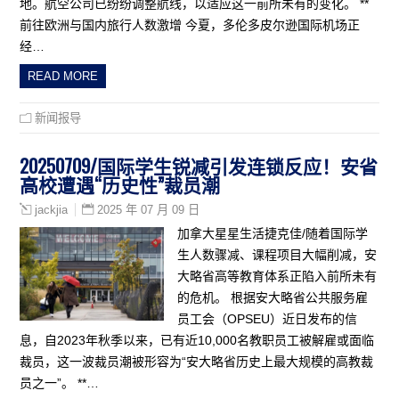
地。航空公司已纷纷调整航线，以适应这一前所未有的变化。 **
前往欧洲与国内旅行人数激增 今夏，多伦多皮尔逊国际机场正
经…
READ MORE
新闻报导
20250709/国际学生锐减引发连锁反应！安省
高校遭遇“历史性”裁员潮
2025 年 07 月 09 日
jackjia
加拿大星星生活捷克佳/随着国际学
生人数骤减、课程项目大幅削减，安
大略省高等教育体系正陷入前所未有
的危机。 根据安大略省公共服务雇
员工会（OPSEU）近日发布的信
息，自2023年秋季以来，已有近10,000名教职员工被解雇或面临
裁员，这一波裁员潮被形容为“安大略省历史上最大规模的高教裁
员之一”。 **…