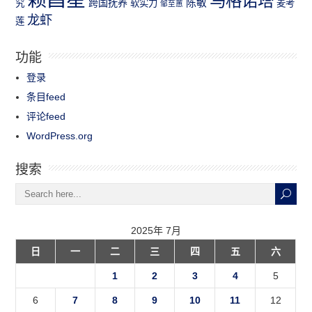
马格诺塔
跨国抚养
陈敏
究
软实力
麦考
邹至蕙
龙虾
莲
功能
登录
条目feed
评论feed
WordPress.org
搜索
2025年 7月
日
一
二
三
四
五
六
1
2
3
4
5
6
7
8
9
10
11
12