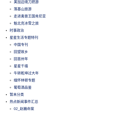
美加边境刀把游
落基山旅游
走进禽兽王国肯尼亚
魁北克冰雪之旅
时事政治
星星生活专题特刊
中国专刊
回望故乡
回首卅年
星星千禧
牛转乾坤过大年
缅怀林顿专题
葡萄酒品鉴
暂未分类
热点新闻事件汇总
02_赵巍命案