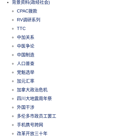
背景资料(政经社会)
CPAC拨款
RV调研系列
TTC
中加关系
中医争论
中国制造
人口普查
党魁选举
加元汇率
加拿大政治危机
四川大地震周年祭
外国干涉
多伦多市政员工罢工
手机携号跨网
改革开放三十年