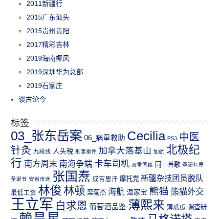
2011新疆行
2015广东汕头
2015贵州贵阳
2017精彩吉林
2019海南椰风
2019深圳华为总部
2019石家庄
谈古论今
标签
03_张东岳案
Cecilia
中医
06_病童救助
PS3
北极纪
针灸
加拿大落基山
人头税
九段线
刑事案件
加航
行
南方周末
卡车司机
南海争端
同一首歌
双重国籍
圣诞灯屋
张国焘
新疆杂技团员脱队
成吉思汗
摩托党
圣诞节
安省市选
林俊
林顿
熊猫
熊猫外交
海航
温家宝
最低工资
栾菊杰
王立军
薄熙来
白求恩
葡萄酒品鉴
薄瓜瓜
调查研
赖昌星