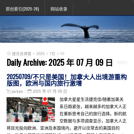
原创索引(2025-26)
网站收录
>
>
>
捷克佳博客
2025
7月
09
Daily Archive:
2025 年 07 月 09 日
20250709/不只是美国！加拿大人出境游重构
版图，欧洲与国内旅行激增
2025 年 07 月 09 日
jackjia
加拿大星星生活捷克佳/随着加美关
系日趋紧张，越来越多的加拿大人正
在重新思考自己的旅行选择。新的航
空数据与多项调查显示，加拿大人正
将目光投向欧洲、亚洲及本国境内，避开以往常去的美国目的