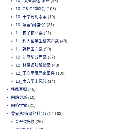
10_“太亚裔化”争议
(46)
10_G8-G20峰会
(108)
10_十字弩射杀案
(19)
10_法登“间谍论”
(31)
11_包子铺命案
(21)
11_约大留学生柳乾命案
(48)
11_韩建国命案
(50)
12_刘冠华分尸案
(27)
12_林俊遭肢解惨案
(49)
12_王立军薄熙来事件
(130)
13_南方周末风波
(14)
移民写照
(45)
网站更新
(10)
网络学堂
(21)
背景资料(政经社会)
(17,163)
CPAC拨款
(26)