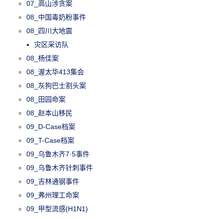
07_高山涉贪案
08_中国毒奶粉事件
08_四川大地震
灾区采访队
08_杨佳案
08_渥太华413集会
08_灰狗巴士割头案
08_田园命案
08_赵本山移民
09_D-Case档案
09_T-Case档案
09_乌鲁木齐7·5事件
09_乌鲁木齐针刺事件
09_吉林通钢事件
09_弗州理工命案
09_甲型流感(H1N1)