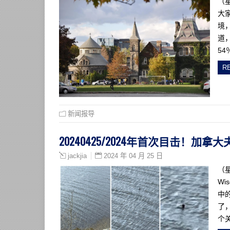
（
大
境
道，
5
R
新闻报导
20240425/2024年首次目击！加
2024 年 04 月 25 日
jackjia
（星
W
中
了
个