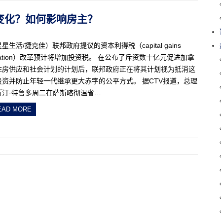
有何变化？如何影响房主？
星生活/捷克佳）联邦政府提议的资本利得税（capital gains
xation）改革预计将增加投资税。 在公布了斥资数十亿元促进加拿
住房供应和社会计划的计划后，联邦政府正在将其计划视为抵消这
投资并防止年轻一代继承更大赤字的公平方式。 据CTV报道，总理
斯汀·特鲁多周二在萨斯喀彻温省…
EAD MORE