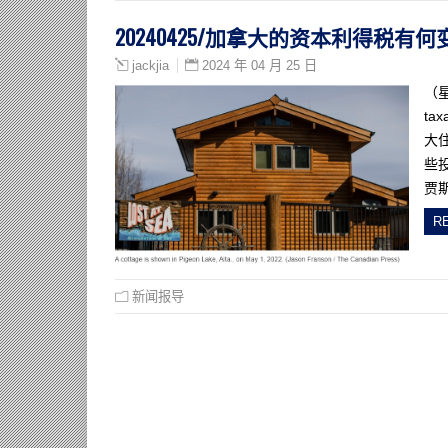
20240425/加拿大的资本利得税
2024 年 04 月 25 日
jackjia
（星
ta
大
些
贾
R
新闻报导