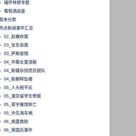
缅怀林顿专题
葡萄酒品鉴
暂未分类
热点新闻事件汇总
02_赵巍命案
03_张东岳案
03_萨斯疫情
04_华裔女童溺毙
04_新疆杂技团员脱队
04_耿朝晖坠楼
05_人头税平反
05_渥京留学生惨案
05_蒋宇餐馆猝亡
05_许先海车祸
06_病童救助
06_蒋国兵事件