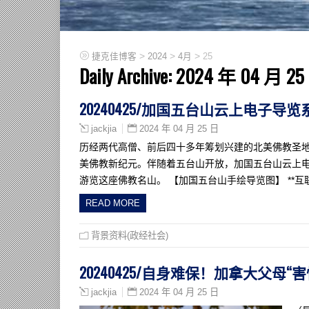
>
>
>
捷克佳博客
2024
4月
25
Daily Archive:
2024 年 04 月 25
20240425/加国五台山云上电子导
2024 年 04 月 25 日
jackjia
历经两代高僧、前后四十多年筹划兴建的北美佛教圣地—
美佛教新纪元。伴随着五台山开放，加国五台山云上
游览这座佛教名山。 【加国五台山手绘导览图】 **互
READ MORE
背景资料(政经社会)
20240425/自身难保！加拿大父母
2024 年 04 月 25 日
jackjia