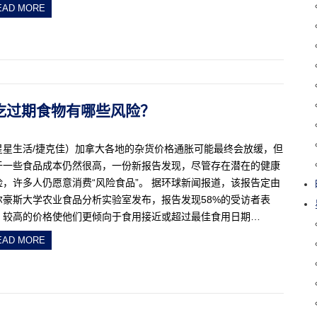
EAD MORE
险！吃过期食物有哪些风险？
星星生活/捷克佳）加拿大各地的杂货价格通胀可能最终会放缓，但
于一些食品成本仍然很高，一份新报告发现，尽管存在潜在的健康
险，许多人仍愿意消费“风险食品”。 据环球新闻报道，该报告定由
尔豪斯大学农业食品分析实验室发布，报告发现58%的受访者表
，较高的价格使他们更倾向于食用接近或超过最佳食用日期…
EAD MORE