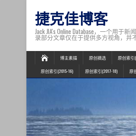
捷克佳博客
Jack JIA's Online Data
录部分文章仅在于提供多方视角，并不代表博主观
博主素描
原创摘选
原创索引(20
原创索引(2015-16)
原创索引(2017-18)
原创