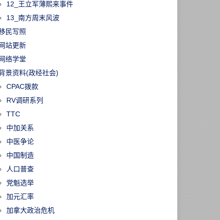
12_王立军薄熙来事件
13_南方周末风波
移民写照
网站更新
网络学堂
背景资料(政经社会)
CPAC拨款
RV调研系列
TTC
中加关系
中医争论
中国制造
人口普查
党魁选举
加元汇率
加拿大政治危机