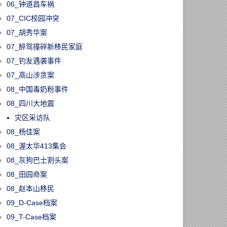
06_钟道昌车祸
07_CIC校园冲突
07_胡秀华案
07_醉驾撞碎新移民家庭
07_钓友遇袭事件
07_高山涉贪案
08_中国毒奶粉事件
08_四川大地震
灾区采访队
08_杨佳案
08_渥太华413集会
08_灰狗巴士割头案
08_田园命案
08_赵本山移民
09_D-Case档案
09_T-Case档案