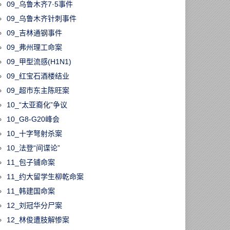
09_乌鲁木齐7·5事件
09_乌鲁木齐针刺事件
09_吉林通钢事件
09_弗州理工命案
09_甲型流感(H1N1)
09_红宝石酒楼结业
09_超市东主陈旺案
10_“太亚裔化”争议
10_G8-G20峰会
10_十字弩射杀案
10_法登“间谍论”
11_包子铺命案
11_约大留学生柳乾命案
11_韩建国命案
12_刘冠华分尸案
12_林俊遭肢解惨案