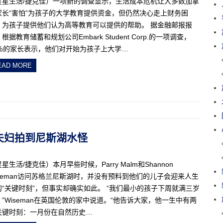
星星生活/捷克佳）一项新的调查显示，生活成本危机让大多数加拿
家长“害怕”为孩子的大学教育提供资金，但仍然决心走上财务困
，为孩子提供他们认为高等教育可以提供的帮助。 据金融邮报报
根据教育储蓄和规划公司Embark Student Corp.的一项调查，
4％的家长表示，他们对开始为孩子上大学…
EAD MORE
拿大夫妇拍到尼斯湖水怪
星生活/捷克佳）本月早些时候，Parry Malm和Shannon
iseman访问苏格兰尼斯湖时，并没有预料到他们的儿子会迎来人生
的“关键时刻”，但事实却确实如此。 “我们最小的孩子下周就满三岁
，”Wiseman在英国伦敦的家中说道。“他告诉大家，他一生中有两
关键时刻：一月份在自然历史…