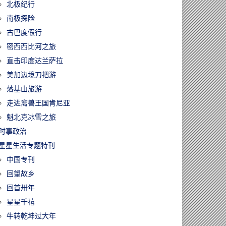
北极纪行
南极探险
古巴度假行
密西西比河之旅
直击印度达兰萨拉
美加边境刀把游
落基山旅游
走进禽兽王国肯尼亚
魁北克冰雪之旅
时事政治
星星生活专题特刊
中国专刊
回望故乡
回首卅年
星星千禧
牛转乾坤过大年