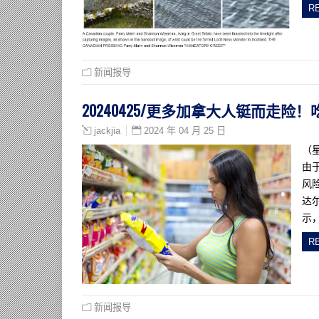
R
新闻报导
20240425/更多加拿大人铤而走
2024 年 04 月 25 日
jackjia
（
由
风
达
示
R
新闻报导