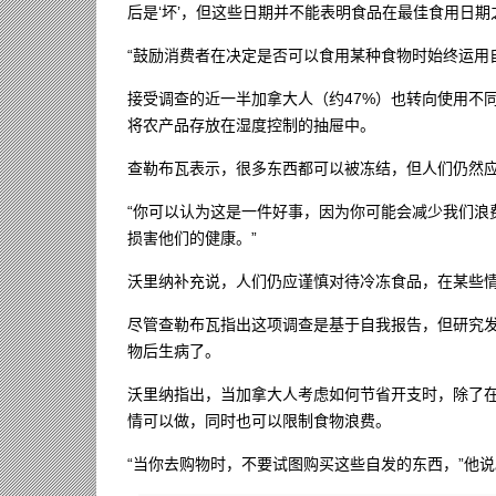
后是‘坏’，但这些日期并不能表明食品在最佳食用日期
“鼓励消费者在决定是否可以食用某种食物时始终运用
接受调查的近一半加拿大人（约47%）也转向使用不
将农产品存放在湿度控制的抽屉中。
查勒布瓦表示，很多东西都可以被冻结，但人们仍然
“你可以认为这是一件好事，因为你可能会减少我们浪
损害他们的健康。”
沃里纳补充说，人们仍应谨慎对待冷冻食品，在某些
尽管查勒布瓦指出这项调查是基于自我报告，但研究发
物后生病了。
沃里纳指出，当加拿大人考虑如何节省开支时，除了
情可以做，同时也可以限制食物浪费。
“当你去购物时，不要试图购买这些自发的东西，”他说