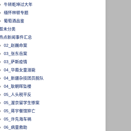
牛转乾坤过大年
缅怀林顿专题
葡萄酒品鉴
暂未分类
热点新闻事件汇总
02_赵巍命案
03_张东岳案
03_萨斯疫情
04_华裔女童溺毙
04_新疆杂技团员脱队
04_耿朝晖坠楼
05_人头税平反
05_渥京留学生惨案
05_蒋宇餐馆猝亡
05_许先海车祸
06_病童救助