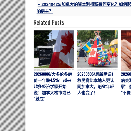
« 20240425/加拿大的资本利得税有何变化？如何影
响房主？
Related Posts
20260806/大多伦多房
20260806/最新民调！
202
价一年跌4.5%！越来
移民竟比本地人更认
病会
越多经济学家开始
同加拿大，魁省年轻
家：
说：加拿大楼市或已
人也变了！
“不像
“触底”