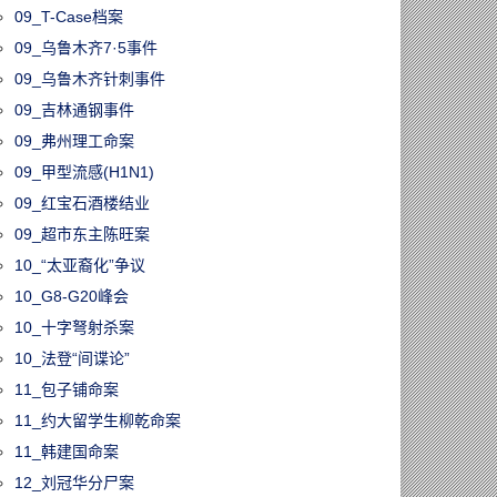
09_T-Case档案
09_乌鲁木齐7·5事件
09_乌鲁木齐针刺事件
09_吉林通钢事件
09_弗州理工命案
09_甲型流感(H1N1)
09_红宝石酒楼结业
09_超市东主陈旺案
10_“太亚裔化”争议
10_G8-G20峰会
10_十字弩射杀案
10_法登“间谍论”
11_包子铺命案
11_约大留学生柳乾命案
11_韩建国命案
12_刘冠华分尸案