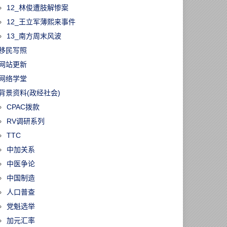
12_林俊遭肢解惨案
12_王立军薄熙来事件
13_南方周末风波
移民写照
网站更新
网络学堂
背景资料(政经社会)
CPAC拨款
RV调研系列
60805/多伦多急诊
TTC
报！电动滑板车
增365%，10岁
中加关系
成最大受害群体
中医争论
中国制造
人口普查
党魁选举
加元汇率