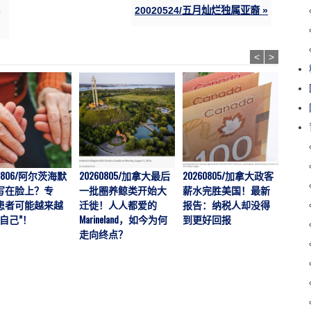
20020524/五月灿烂独属亚裔 »
<
>
60806/阿尔茨海默
20260805/加拿大最后
20260805/加拿大政客
202
写在脸上？专
一批圈养鲸类开始大
薪水完胜美国！最新
拉警
患者可能越来越
迁徙！人人都爱的
报告：纳税人却没得
伤者暴
自己”！
Marineland，如今为何
到更好回报
男孩
走向终点？