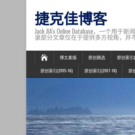
捷克佳博客
Jack JIA's Online Data
录部分文章仅在于提供多方视角，并不代表博主观
博主素描
原创摘选
原创索引(20
原创索引(2015-16)
原创索引(2017-18)
原创