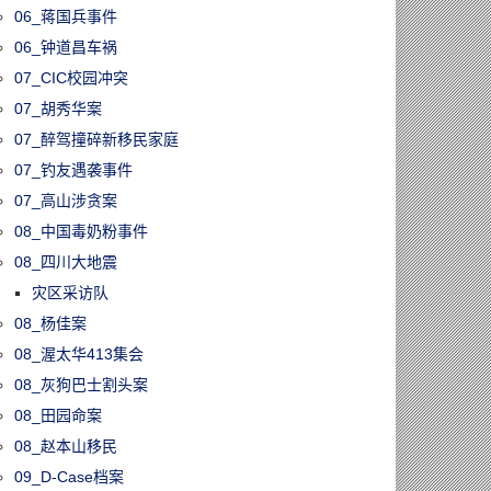
06_蒋国兵事件
06_钟道昌车祸
07_CIC校园冲突
07_胡秀华案
07_醉驾撞碎新移民家庭
07_钓友遇袭事件
07_高山涉贪案
08_中国毒奶粉事件
08_四川大地震
灾区采访队
08_杨佳案
08_渥太华413集会
08_灰狗巴士割头案
08_田园命案
08_赵本山移民
09_D-Case档案