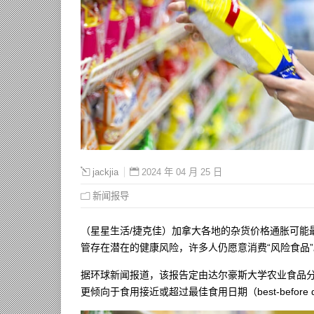
2024 年 04 月 25 日
jackjia
新闻报导
（星星生活/捷克佳）加拿大各地的杂货价格通胀可能
管存在潜在的健康风险，许多人仍愿意消费“风险食品”
据环球新闻报道，该报告定由达尔豪斯大学农业食品分
更倾向于食用接近或超过最佳食用日期（best-befor