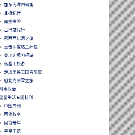
加东海洋四省游
北极纪行
南极探险
古巴度假行
密西西比河之旅
直击印度达兰萨拉
美加边境刀把游
落基山旅游
走进禽兽王国肯尼亚
魁北克冰雪之旅
时事政治
星星生活专题特刊
中国专刊
回望故乡
回首卅年
星星千禧