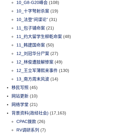
10_G8-G20峰会
(108)
10_十字弩射杀案
(19)
10_法登“间谍论”
(31)
11_包子铺命案
(21)
11_约大留学生柳乾命案
(48)
11_韩建国命案
(50)
12_刘冠华分尸案
(27)
12_林俊遭肢解惨案
(49)
12_王立军薄熙来事件
(130)
13_南方周末风波
(14)
移民写照
(45)
网站更新
(10)
网络学堂
(21)
背景资料(政经社会)
(17,163)
CPAC拨款
(26)
RV调研系列
(7)