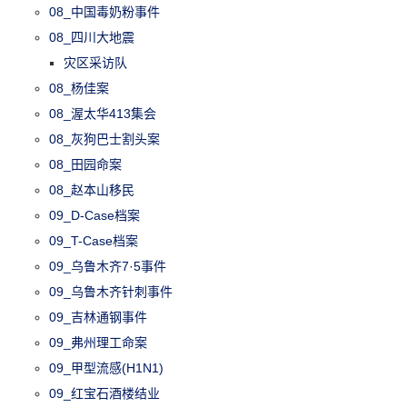
08_中国毒奶粉事件
08_四川大地震
灾区采访队
08_杨佳案
08_渥太华413集会
08_灰狗巴士割头案
08_田园命案
08_赵本山移民
09_D-Case档案
09_T-Case档案
09_乌鲁木齐7·5事件
09_乌鲁木齐针刺事件
09_吉林通钢事件
09_弗州理工命案
09_甲型流感(H1N1)
09_红宝石酒楼结业