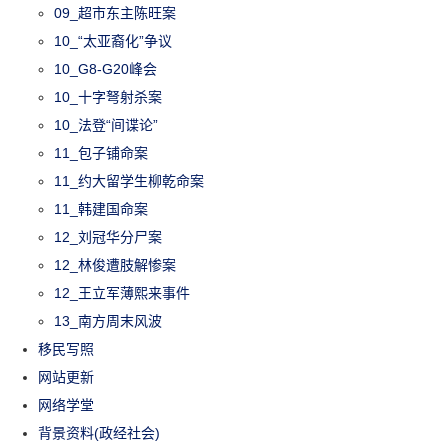
09_超市东主陈旺案
10_“太亚裔化”争议
10_G8-G20峰会
10_十字弩射杀案
10_法登“间谍论”
11_包子铺命案
11_约大留学生柳乾命案
11_韩建国命案
12_刘冠华分尸案
12_林俊遭肢解惨案
12_王立军薄熙来事件
13_南方周末风波
移民写照
网站更新
网络学堂
背景资料(政经社会)