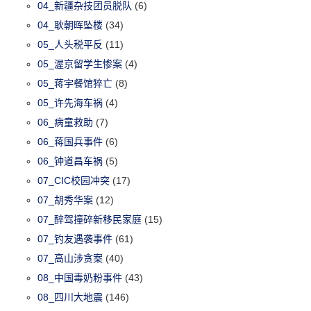
04_新疆杂技团员脱队
(6)
04_耿朝晖坠楼
(34)
05_人头税平反
(11)
05_渥京留学生惨案
(4)
05_蒋宇餐馆猝亡
(8)
05_许先海车祸
(4)
06_病童救助
(7)
06_蒋国兵事件
(6)
06_钟道昌车祸
(5)
07_CIC校园冲突
(17)
07_胡秀华案
(12)
07_醉驾撞碎新移民家庭
(15)
07_钓友遇袭事件
(61)
07_高山涉贪案
(40)
08_中国毒奶粉事件
(43)
08_四川大地震
(146)