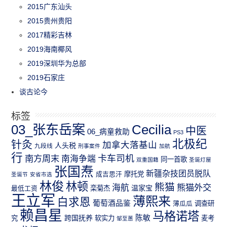
2015广东汕头
2015贵州贵阳
2017精彩吉林
2019海南椰风
2019深圳华为总部
2019石家庄
谈古论今
标签
03_张东岳案
Cecilia
中医
06_病童救助
PS3
北极纪
针灸
加拿大落基山
人头税
九段线
刑事案件
加航
行
南方周末
卡车司机
南海争端
同一首歌
双重国籍
圣诞灯屋
张国焘
新疆杂技团员脱队
成吉思汗
摩托党
圣诞节
安省市选
林俊
林顿
熊猫
熊猫外交
海航
温家宝
最低工资
栾菊杰
王立军
薄熙来
白求恩
葡萄酒品鉴
薄瓜瓜
调查研
赖昌星
马格诺塔
跨国抚养
陈敏
究
软实力
麦考
邹至蕙