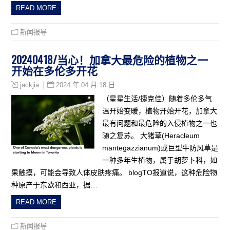
READ MORE
新闻报导
20240418/当心！加拿大最危险的植物之一
开始在多伦多开花
2024 年 04 月 18 日
jackjia
（星星生活/捷克佳）随着多伦多气
温开始变暖，植物开始开花，加拿大
最有问题和最危险的入侵植物之一也
随之复苏。 大猪草(Heracleum
mantegazzianum)或巨型牛防风草是
一种多年生植物，属于胡萝卜科，如
果触摸，可能会导致人体皮肤疼痛。 blogTO报道说，这种危险物
种原产于东欧和西亚，据…
READ MORE
新闻报导