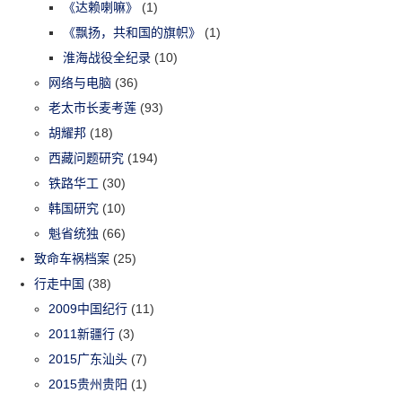
《达赖喇嘛》
(1)
《飘扬，共和国的旗帜》
(1)
淮海战役全纪录
(10)
网络与电脑
(36)
老太市长麦考莲
(93)
胡耀邦
(18)
西藏问题研究
(194)
铁路华工
(30)
韩国研究
(10)
魁省统独
(66)
致命车祸档案
(25)
行走中国
(38)
2009中国纪行
(11)
2011新疆行
(3)
2015广东汕头
(7)
2015贵州贵阳
(1)