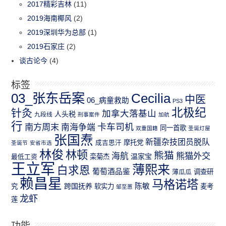
2017精彩吉林
(11)
2019海南椰风
(2)
2019深圳华为总部
(1)
2019石家庄
(2)
谈古论今
(4)
标签
03_张东岳案
Cecilia
中医
06_病童救助
PS3
北极纪
针灸
加拿大落基山
人头税
九段线
刑事案件
加航
行
南方周末
卡车司机
南海争端
同一首歌
双重国籍
圣诞灯屋
张国焘
新疆杂技团员脱队
成吉思汗
摩托党
圣诞节
安省市选
林俊
林顿
熊猫
熊猫外交
海航
温家宝
最低工资
栾菊杰
王立军
薄熙来
白求恩
葡萄酒品鉴
薄瓜瓜
调查研
赖昌星
马格诺塔
跨国抚养
陈敏
究
软实力
麦考
邹至蕙
龙虾
莲
功能