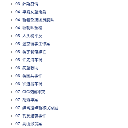
03_萨斯疫情
04_华裔女童溺毙
04_新疆杂技团员脱队
04_耿朝晖坠楼
05_人头税平反
05_渥京留学生惨案
05_蒋宇餐馆猝亡
05_许先海车祸
06_病童救助
06_蒋国兵事件
06_钟道昌车祸
07_CIC校园冲突
07_胡秀华案
07_醉驾撞碎新移民家庭
07_钓友遇袭事件
07_高山涉贪案