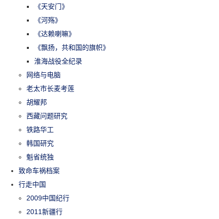
《天安门》
《河殇》
《达赖喇嘛》
《飘扬，共和国的旗帜》
淮海战役全纪录
网络与电脑
老太市长麦考莲
胡耀邦
西藏问题研究
铁路华工
韩国研究
魁省统独
致命车祸档案
行走中国
2009中国纪行
2011新疆行