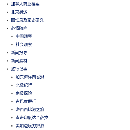
加拿大商业档案
北京奥运
回忆录及家史研究
心情随笔
中国观察
社会观察
新闻报导
新闻素材
旅行记事
加东海洋四省游
北极纪行
南极探险
古巴度假行
密西西比河之旅
直击印度达兰萨拉
美加边境刀把游