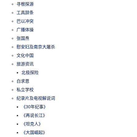
寻根探源
工具辞条
巴以冲突
广播体操
张国焘
慰安妇及南京大屠杀
文化中国
旅游资讯
北极探险
白求恩
私立学校
纪录片及电视解说词
《30年纪事》
《再说长江》
《坦克人》
《大国崛起》