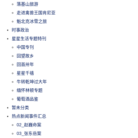
落基山旅游
走进禽兽王国肯尼亚
魁北克冰雪之旅
时事政治
星星生活专题特刊
中国专刊
回望故乡
回首卅年
星星千禧
牛转乾坤过大年
缅怀林顿专题
葡萄酒品鉴
暂未分类
热点新闻事件汇总
02_赵巍命案
03_张东岳案