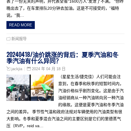
表了一份无关的声明，并代表全省“1600万人”发泄了不满。 “你昨
晚出去了，在车里排队20分钟去加油。这是不可接受的，”福特
说。“我…
READ MORE
新闻报导
20240418/油价跳涨的背后：夏季汽油和冬
季汽油有什么异同？
2024 年 04 月 18 日
jackjia
（星星生活/捷克佳）人们可能会注
意到，在春季和秋季的短暂时间内，
汽油价格似乎剧烈变化。这是由于汽
油经销商从一种汽油转向另一种汽油
的缘故。这便是夏季汽油和冬季汽油
之间的差异。 季节性气温和政府法规对车辆使用的汽油类型有很
大影响。冬季和夏季混合汽油之间的主要区别是它们的里德蒸气
压（RVP，reid va…