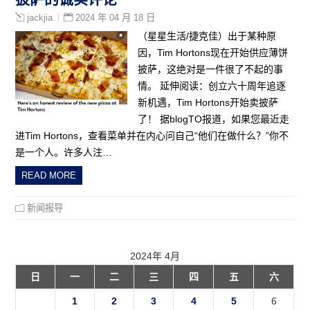
2024 年 04 月 18 日
jackjia
（星星生活/捷克佳）出于某种原
因，Tim Hortons现在开始供应薄饼
披萨，这绝对是一件很了不起的事
情。 延伸阅读：创立六十周年追逐
新机遇，Tim Hortons开始卖披萨
了！ 据blogTO报道，如果您最近走
进Tim Hortons，查看菜单并在内心问自己“他们在做什么？”你不
是一个人。许多人注…
READ MORE
新闻报导
2024年 4月
日
一
二
三
四
五
六
1
2
3
4
5
6