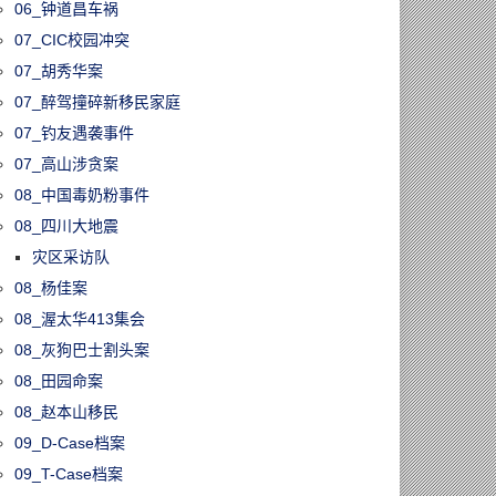
06_钟道昌车祸
07_CIC校园冲突
07_胡秀华案
07_醉驾撞碎新移民家庭
07_钓友遇袭事件
07_高山涉贪案
08_中国毒奶粉事件
08_四川大地震
灾区采访队
08_杨佳案
08_渥太华413集会
08_灰狗巴士割头案
08_田园命案
08_赵本山移民
09_D-Case档案
09_T-Case档案