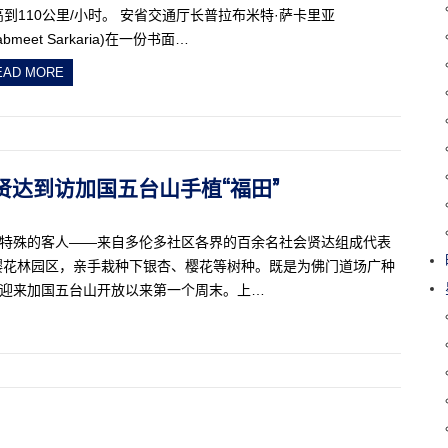
高到110公里/小时。 安省交通厅长普拉布米特·萨卡里亚
rabmeet Sarkaria)在一份书面…
EAD MORE
会贤达到访加国五台山手植“福田”
批特殊的客人——来自多伦多社区各界的百余名社会贤达组成代表
樱花林园区，亲手栽种下银杏、樱花等树种。既是为佛门道场广种
0日迎来加国五台山开放以来第一个周末。上…