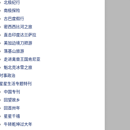
北极纪行
南极探险
古巴度假行
密西西比河之旅
直击印度达兰萨拉
美加边境刀把游
落基山旅游
走进禽兽王国肯尼亚
魁北克冰雪之旅
时事政治
星星生活专题特刊
中国专刊
回望故乡
回首卅年
星星千禧
牛转乾坤过大年