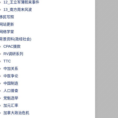
12_王立军薄熙来事件
13_南方周末风波
移民写照
网站更新
网络学堂
背景资料(政经社会)
CPAC拨款
RV调研系列
TTC
中加关系
中医争论
中国制造
人口普查
党魁选举
加元汇率
加拿大政治危机