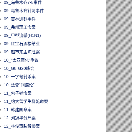
09_乌鲁木齐7·5事件
09_乌鲁木齐针刺事件
09_吉林通钢事件
09_弗州理工命案
09_甲型流感(H1N1)
09_红宝石酒楼结业
09_超市东主陈旺案
10_“太亚裔化”争议
10_G8-G20峰会
10_十字弩射杀案
10_法登“间谍论”
11_包子铺命案
11_约大留学生柳乾命案
11_韩建国命案
12_刘冠华分尸案
12_林俊遭肢解惨案