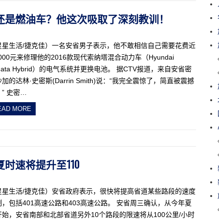
车、还是燃油车？他这次吸取了深刻教训！
星星生活/捷克佳）一名安省男子表示，他不敢相信自己需要花费近
,000元来修理他的2016款现代索纳塔混合动力车（Hyundai
nata Hybrid）的电气系统并更换电池。 据CTV报道，来自安省密
加的达林·史密斯(Darrin Smith)说：“我完全震惊了，简直被震撼
” 史密…
EAD MORE
夏时速将提升至110
星星生活/捷克佳）安省政府表示，很快将提高省道某些路段的速度
制，包括401高速公路和403高速公路。 安省周三确认，从今年夏
开始，安省南部和北部省道另外10个路段的限速将从100公里/小时