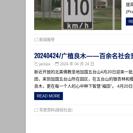
提
(P
R
新闻报导
20240424/广植良木——百余名社
2024 年 04 月 24 日
jackjia
新近开放的北美佛教圣地加国五台山4月20日迎来一
团，来到加国五台山所在园区，在五台山的银杏林和
良木，更在每一个人的心中种下智慧“福田”。 4月2
READ MORE
背景资料(政经社会)