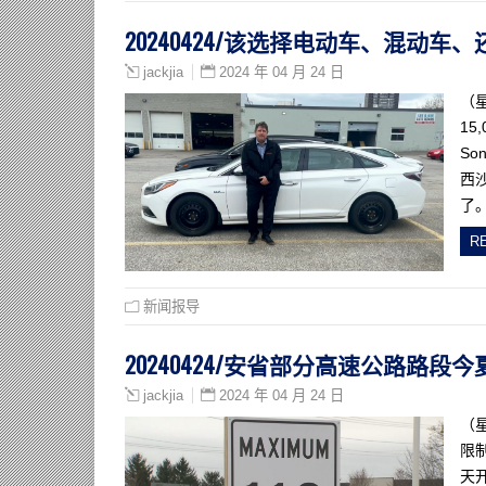
20240424/该选择电动车、混动
2024 年 04 月 24 日
jackjia
（
15
So
西沙
了。
R
新闻报导
20240424/安省部分高速公路路段今
2024 年 04 月 24 日
jackjia
（
限
天