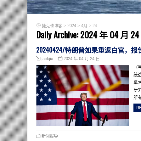
>
>
>
捷克佳博客
2024
4月
24
Daily Archive:
2024 年 04 月 24
20240424/特朗普如果重返白宫，
2024 年 04 月 24 日
jackjia
（
统
拿
研
所
R
新闻报导