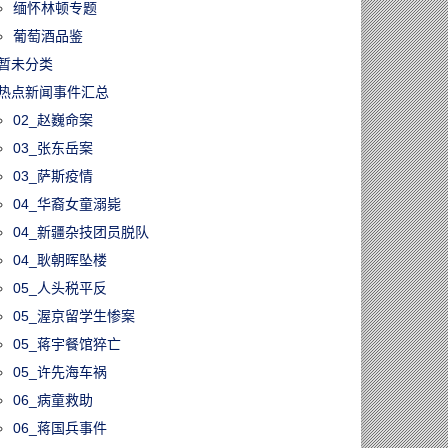
缅怀林顿专题
葡萄酒品鉴
暂未分类
热点新闻事件汇总
02_赵巍命案
03_张东岳案
03_萨斯疫情
04_华裔女童溺毙
04_新疆杂技团员脱队
04_耿朝晖坠楼
05_人头税平反
05_渥京留学生惨案
05_蒋宇餐馆猝亡
05_许先海车祸
06_病童救助
06_蒋国兵事件