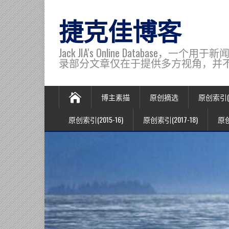
捷克佳博客
Jack JIA's Online Data
录部分文章仅在于提供多方视角，并不代表博主观
博主素描
原创摘选
原创索引(20
原创索引(2015-16)
原创索引(2017-18)
原创