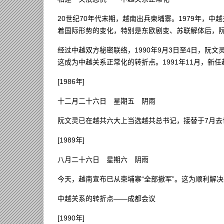
20世纪70年代末期，越南出兵柬埔寨。1979年，中
着国际形势的变化，特别是东欧剧变、苏联解体后，
经过中越双方秘密联络，1990年9月3日至4日，阮
这成为中越关系正常化的转折点。1991年11月，新
[1986年]
十二月二十六日 星期五 阴雨
阮文灵已在越共六大上当选越共总书记，接替于7月去
[1989年]
八月二十六日 星期六 阴雨
今天，越南宣布已从柬埔寨“全部撤军”。这为顺利解
中越关系的转折点——成都会议
[1990年]