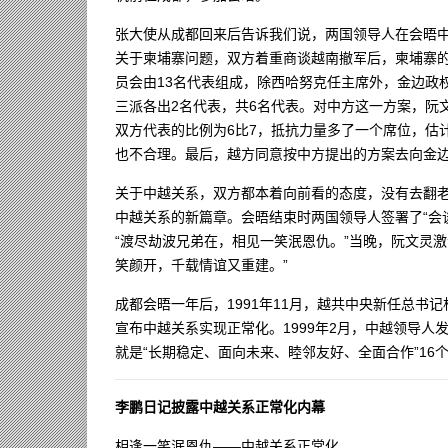
张大使从成都回来后告诉我们说，两国领导人在会晤
关于柬埔寨问题，双方着重商谈越南撤军后，柬埔寨
员会由13名代表组成，除西哈努克任主席外，金边政
三派各出2名代表，共6名代表。对中方这一方案，阮
双方代表的比例为6比7，抵抗力量多了一个席位，估
也不合理。最后，越方同意按中方提出的方案去向金
关于中越关系，双方都本着向前看的态度，没有去翻老
中越关系的新篇章。会晤结束时两国领导人签署了“会
“渡尽劫波兄弟在，相见一笑泯恩仇。”当晚，阮文灵
笑颜开，千载情谊又重建。”
成都会晤一年后，1991年11月，越共中央新任总
宣布中越关系实现正常化。1999年2月，中越领导
就是“长期稳定、面向未来、睦邻友好、全面合作”16
李鹏日记披露中越关系正常化内幕
相逢一笑泯恩仇——中越关系正常化