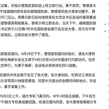
试试看，并指示使馆武官赵锐上校立即行动。果不其然，黎德英大
辆不挂国旗的轿车前往越南国防部。黎德英同张大使亲切握手、拥
使开门见山，把黄日新日前向他转告阮文灵总书记谈话的事简要说
希望黎德英帮助联系。黎表示将立即去办。当天下午，越南国防部
书记将于22日晚7时半在国防部会客厅会见张大使，双方均不带
官返馆后，立即向张大使作了报告。
容报告国内。8月28日下午，使馆接到国内的指示，请张大使转
和杜梅部长会议主席于9月3日至4日对中国进行内部访问，也欢
北京举行，为便于保密，会谈地点将安排在四川成都。
梅在越共中央会客厅会见了张大使。张大使向阮、杜转达江泽民总
表示非常高兴地接受邀请、同意中方提出的会晤时间和地点，并说
单，着手准备工作。
即9月3日上午，越方专机飞离河内，中午1时抵达成都，下午双方
下午越方专机离成都回国。经请示国内同意，张大使将搭乘越方专