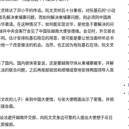
灵转达了邓小平的传话。阮文灵听后十分重视，对阮基石的“小动
首先解决柬埔寨问题，而如何解决柬埔寨问题，则必须同中国商
访华邀请。在这种情况下，如何能实现访华，是他急于要解决的问
记在越共中央会客厅会见了中国驻越南大使张德维。会见时，外交部长
不同。估计安排阮基石陪见的用意，很可能是要让他当面听听总书
给他一个改变做法的机会。当然，也正因为有阮基石在场，阮文灵
告了国内。国内很快答复说，还是要越南尽快从柬埔寨撤军，并解
三派的联合问题，之后再按部就班和顺理成章地安排两国领导人高
（黄文欢的儿子）来到中国大使馆，与张大使晤面出示了密笺，并捎
直接会面。
使设法避开越南外交部，向阮文灵身边可靠的人提出大使想于近日
立即报部。