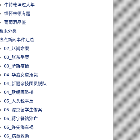
牛转乾坤过大年
缅怀林顿专题
葡萄酒品鉴
暂未分类
热点新闻事件汇总
02_赵巍命案
03_张东岳案
03_萨斯疫情
04_华裔女童溺毙
04_新疆杂技团员脱队
04_耿朝晖坠楼
05_人头税平反
05_渥京留学生惨案
05_蒋宇餐馆猝亡
05_许先海车祸
06_病童救助