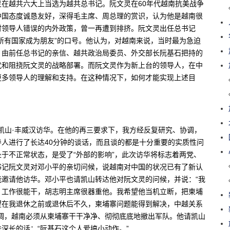
文灵在越共六大上当选为越共总书记。阮文灵在60年代越南抗美战争
中国态度诚恳友好，深得毛主席、周总理的赏识，认为他是越南很
时领导人错误的内外政策，曾一再遭到排挤。阮文灵出任总书记
所有国家成为朋友”的口号。他认为，对越南来说，当时最为急迫
，由前任总书记的亲信、越共政治局委员、外交部长阮基石把持的
扰和阻挠阮文灵的战略部署。而阮文灵作为新上台的领导人，在中
更多领导人的理解和支持。在这种情况下，如何才能实现上述目
席凯山·丰威汉访华。在他的再三要求下，我方经反复研究、协调，
人进行了长达40分钟的谈话，而且谈的都是十分重要的实质性问
于不正常状态，是受了“外部的影响”，此次访华将标志着两党、
书记阮文灵对邓小平的亲切问候，说越南对中国的状况已有了新认
邀请他访华。邓小平也请凯山转达他对阮文灵的问候，并说：“我
，工作很能干，胡志明主席很器重他。我希望他当机立断，把柬埔
望在我退休之前或退休后不久，柬埔寨问题能得到解决，中越关系
调，越南必须从柬埔寨干干净净、彻彻底底地撤出军队。他请凯山
深长的话：“阮基石这个人爱搞小动作。”