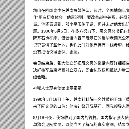
凯山在回国途中在越南短暂停留，及时、全面地向阮文
作”更有切身体会。他意识到，要改善越中关系，必须
量。他还意识到，邓小平虽传了话，但并未对他发出
题。1990年6月5日，在多方努力下，阮文灵总书
阮基石也在座，但谈话内容同阮基石的反华老调完全
记究竟讲了些什么，也许此时对他尚存有一线希望，
没有把话说得更深、更透。
会见结束后，张大使立即把阮文灵的谈话内容详细报
决好撤军后柬埔寨对立双方，即金边政权和抵抗力量
级会晤。
神秘人士现身使馆出示密笺
1990年8月16日上午，越南社科院一名姓黄的干部
来了阮文灵的口信：他决计绕开阮基石，同我领导人
8月19日夜，使馆收到了国内的答复。国内指示张大
单独会见阮文灵，以便当面了解阮的真实意图，结果