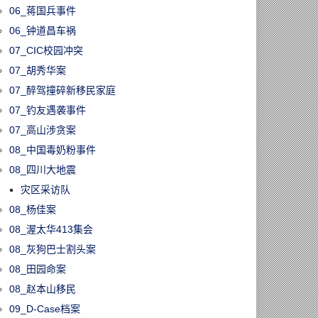
06_蒋国兵事件
06_钟道昌车祸
07_CIC校园冲突
07_胡秀华案
07_醉驾撞碎新移民家庭
07_钓友遇袭事件
07_高山涉贪案
08_中国毒奶粉事件
08_四川大地震
灾区采访队
08_杨佳案
08_渥太华413集会
08_灰狗巴士割头案
08_田园命案
08_赵本山移民
09_D-Case档案