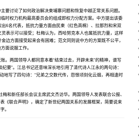
中主要讨论了如何政治解决柬埔寨问题和恢复中越正常关系问题。
的临时权力机构最高委员会的组成即权力分配方案。中方提出该委
权出6名代表，抵抗力量方面由民柬（红色高棉）、拉那烈和宋双
文灵表示可以接受；杜梅认为，西哈努克本人也属抵抗力量，这样
计金边方面接受起来会有困难；范文同则说中方的方案既不公平，
边方面说服工作。
账。两国领导人都同意本着“结束过去，开辟未来”的精神，谱写
谈纪要”。江总书记还意味深长地引用了清代诗人江永的两句诗：
激动地写了四句诗：“兄弟之交数代传，怨恨顷刻化云烟，再相逢时
书记杜梅和新任部长会议主席武文杰访华。两国领导人发表联合公报、
人发表《联合声明》，确定了新世纪两国关系的发展框架，简要说来
个字。