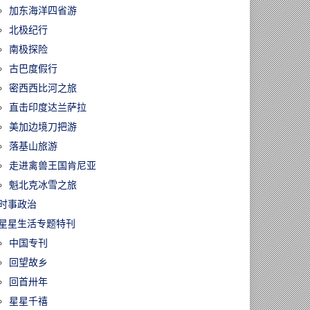
加东海洋四省游
北极纪行
南极探险
古巴度假行
密西西比河之旅
直击印度达兰萨拉
美加边境刀把游
落基山旅游
走进禽兽王国肯尼亚
魁北克冰雪之旅
时事政治
星星生活专题特刊
中国专刊
回望故乡
回首卅年
星星千禧