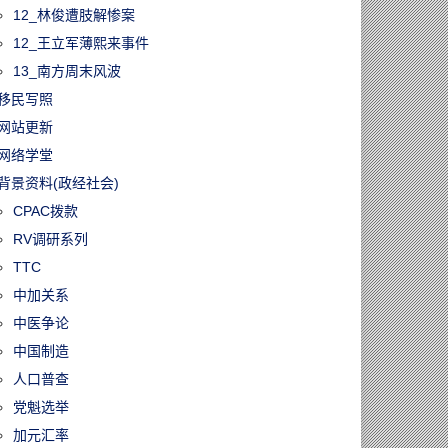
12_林俊遭肢解惨案
12_王立军薄熙来事件
13_南方周末风波
移民写照
网站更新
网络学堂
背景资料(政经社会)
CPAC拨款
RV调研系列
TTC
中加关系
中医争论
中国制造
人口普查
党魁选举
加元汇率