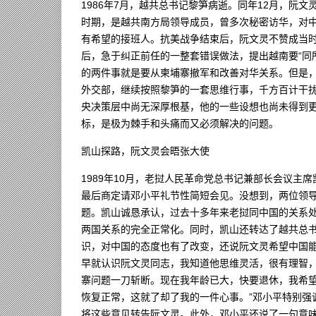
1986年7月，越共总书记黎笋病逝。同年12月，阮
时期，是越共南方局领导成员，曾多次秘密访华，对
有希望的接班人。抗美战争结束后，阮文灵不赞成当
后，急于纠正前任的一整套错误做法，提出越南要“同
的两件事就是要从柬埔寨撤军和改善对华关系。但是
外交部，继续按照黎笋的一套思维行事，千方百计干
央决策层中尚无深厚根基，他的一些设想也尚未得到
标，是极为棘手和头痛而又必须解决的问题。
凯山探路，阮文灵会晤张大使
1989年10月，老挝人民革命党总书记兼部长会议主
最后商定请邓小平礼节性简短会见。没想到，两位领导
题。凯山诚恳承认，过去十多年来老挝同中国的关系处
两国关系的完全正常化。同时，凯山还转达了越共总
识，对中国的态度也有了改变，还说阮文灵希望中国能
早就认识阮文灵同志，我知道他思维灵活，很有理智
寨问题一刀斩断。现在我年龄已大，快要退休，我希
恢复正常，这就了却了我的一件心事。”邓小平特别强
将这些意见转告阮文灵。此外，邓小平还说了一句意味