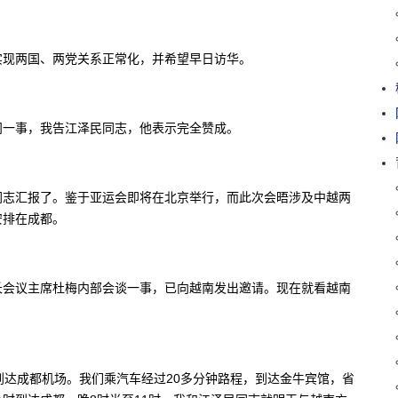
实现两国、两党关系正常化，并希望早日访华。
问一事，我告江泽民同志，他表示完全赞成。
同志汇报了。鉴于亚运会即将在北京举行，而此次会晤涉及中越两
安排在成都。
长会议主席杜梅内部会谈一事，已向越南发出邀请。现在就看越南
到达成都机场。我们乘汽车经过20多分钟路程，到达金牛宾馆，省