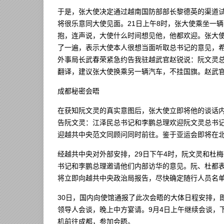
于是，张大使决定通过越南国防部部长黎德英的渠道
将很乐意同大使见面。21日上午8时，张大使乘坐一
抱，连声说，大使什么时间想见他，他都欢迎。张大
了一遍，表示大使本人很想当面听取总书记的意见，
外事局长武春荣紧急约告我驻越武官赵锐说：阮文灵总
翻译，建议张大使换乘另一辆汽车，不挂国旗。赵武
成都秘密会晤
在获知阮文灵的真实意图后，张大使立即将他的谈话内
告阮文灵：江泽民总书记和李鹏总理欢迎阮文灵总书记
迎越共中央范文同顾问同时前往。鉴于亚运会即将在
经越共中央对外部安排，29日下午4时，阮文灵和杜
书记和李鹏总理邀请他们内部访华的意见。阮、杜都
将立即向越共中央政治局报告，尽快确定随行人员名
30日，国内向使馆通报了此次会晤的大体日程安排，
领导人会谈，晚上中方宴请。9月4日上午继续会谈，
机前往成都，参加会晤。