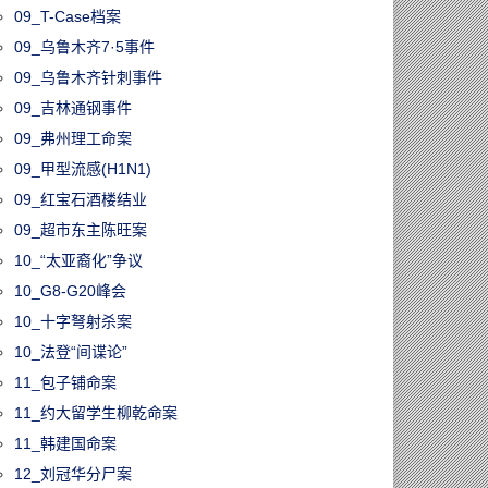
09_T-Case档案
09_乌鲁木齐7·5事件
09_乌鲁木齐针刺事件
09_吉林通钢事件
09_弗州理工命案
09_甲型流感(H1N1)
09_红宝石酒楼结业
09_超市东主陈旺案
10_“太亚裔化”争议
10_G8-G20峰会
10_十字弩射杀案
10_法登“间谍论”
11_包子铺命案
11_约大留学生柳乾命案
11_韩建国命案
12_刘冠华分尸案