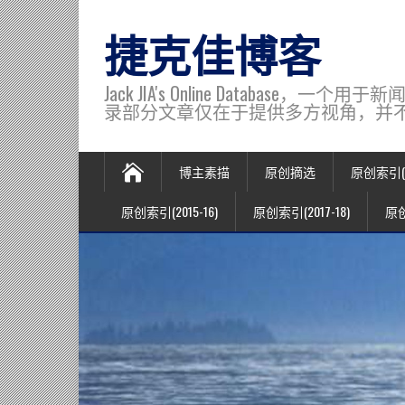
捷克佳博客
Jack JIA's Online Data
录部分文章仅在于提供多方视角，并不代表博主观
博主素描
原创摘选
原创索引(20
原创索引(2015-16)
原创索引(2017-18)
原创