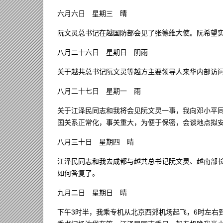
六月六日 星期三 晴
阮文灵总书记在越国防部会见了张德维大使。阮希望
八月二十六日 星期日 阴雨
关于越共总书记阮文灵等越方主要领导人来华内部访
八月二十七日 星期一 雨
关于江泽民同志和我将会见阮文灵一事，我向邓小平
国关系正常化，事关重大，为便于保密，会谈地点拟
八月三十日 星期四 晴
江泽民同志和我去成都与越共总书记阮文灵、越南部
如何答复了。
九月二日 星期日 晴
下午3时半，我乘专机从北京西郊机场起飞，6时左右