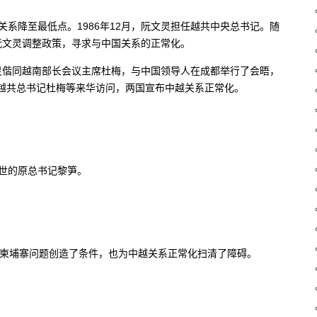
越关系降至最低点。1986年12月，阮文灵担任越共中央总书记。随
阮文灵调整政策，寻求与中国关系的正常化。
文灵偕同越南部长会议主席杜梅，与中国领导人在成都举行了会晤，
任越共总书记杜梅等来华访问，两国宣布中越关系正常化。
世的原总书记黎笋。
决柬埔寨问题创造了条件，也为中越关系正常化扫清了障碍。