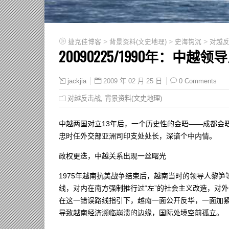
>
>
>
捷克佳博客
背景资料(文史地理)
史海钩沉
对越
20090225/1990年：中
2009 年 02 月 25 日
0 Comments
jackjia
对越反击战
,
背景资料(文史地理)
中越两国对立13年后，一个历史性的会晤——成都会
忠时任外交部亚洲司印支处处长，深谙个中内情。
政权更迭，中越关系出现一丝曙光
1975年越南抗美战争结束后，越南当时的领导人黎
线，对内在南方强制推行过“左”的社会主义改造，对
在这一错误路线指引下，越南一面公开反华，一面加
导致越南经济濒临崩溃的边缘，国际处境空前孤立。