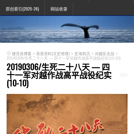
原创索引(2025-26)
网站收录
>
>
>
>
捷克佳博客
背景资料(文史地理)
史海钩沉
对越反击战
20190306/生死二十八天 — 四十一军对越作战高平战役纪实(10-10)
20190306/生死二十八天 — 四
十一军对越作战高平战役纪实
(10-10)