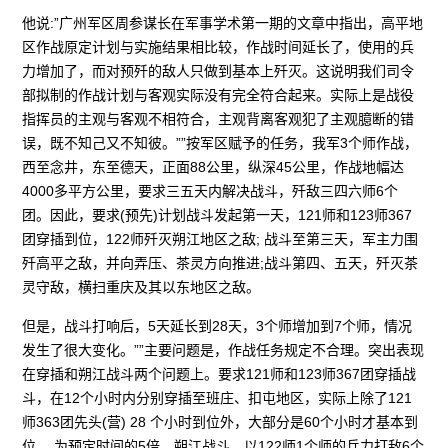
他说:”广州军区周参谋长在军事学术第一期的文章中指出，高平地
区作战原定计划与实施结果相比较，作战时间延长了，使用的兵
力增加了，而对预歼的敌人只做到基本上歼灭。这说明我们司令
部拟制的作战计划与客观实际没有完全符合起来。实际上是战役
指挥员的主观与客观不相符合，主观背离客观犯了主观臆断的错
误，既不知己又不知彼。””按军区赋予的任务，我军3个师作战，
西至念井，东至德天，正面88公里，纵深45公里，作战地幅达
4000多平方公里，要求三五天内解决战斗，歼敌三四六师6个
团。因此，要求(预先)计划战斗发起第一天，121师和123师367
团穿插到位，122师歼灭朔江地区之敌; 战斗至第三天，军主力围
歼高平之敌，并向弄压、茶灵方向推进;战斗第四、五天，歼灭茶
灵守敌，横扫重庆及其以东地区之敌。
但是，战斗打响后，5天延长到28天，3个师增加到7个师，情况
发生了很大变化。””主要问题是，作战任务规定不合理。突出表现
在穿插和朔江战斗两个问题上。要求121师和123师367团穿插战
斗，在12个小时内分别穿插至班庄、扣屯地区，实际上除了121
师363团先头(营) 28 个小时到位外，大部分是60个小时才基本到
位， 为预定时间的5倍。朔江战斗，以122师1个师的兵力打敌6个