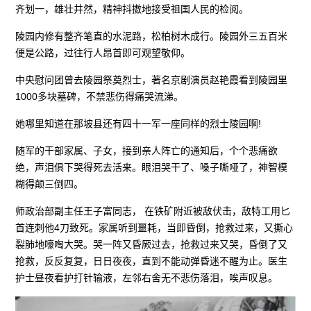
齐划一，雄壮井然，精神抖擞地接受祖国人民的检阅。
陵园内修有整齐笔直的水泥路，松柏树木成行。陵园外三五百米
便是公路，过往行人昂首即可观望敬仰。
中央慰问团曾去陵园祭奠烈士，著名京剧演员赵艳霞看到陵园里
1000多块墓碑，不禁悲伤得痛哭流涕。
她哪里知道在那坡县还有四十一军一座同样的烈士陵园啊!
随军的干部家属、子女，接到亲人阵亡的通知后，个个悲痛欲
绝，声泪俱下哭得死去活来。眼泪哭干了、嗓子嘶哑了，神智模
糊得颠三倒四。
师政治部副主任王子富同志， 在铁矿附近被敌伏击，敌特工用匕
首连刺他4刀致死。家属听到噩耗，当即昏倒，抢救过来，又撕心
裂肺地嚎啕大哭。哭一阵又昏厥过去，抢救过来又哭，昏倒了又
抢救，反反复复，日日夜夜，直到不能动弹昏迷不醒为止。医生
护士昼夜看护打针输液，左邻右舍无不悲伤落泪，唉声叹息。