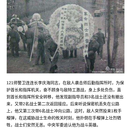
121师警卫连连长李庆海同志，在敌人袭击师后勤指挥所时，为保
护首长和指挥机关，奋不顾身与敌特工激战，身上多处负伤，直
到首长和指挥所安全转移，他发现副指导员和3名战士还没有撤出
来，又带2名战士第二次返回接应。后来听说保密机丢失在公路
上，他又第三次带6名战士冲向公路，这时，敌人突然投来1枚手
榴弹，在这威胁战士生命的攸关时刻，他扑倒在手榴弹上壮烈牺
牲，战士们安然无恙。中央军委追认他为战斗英雄。