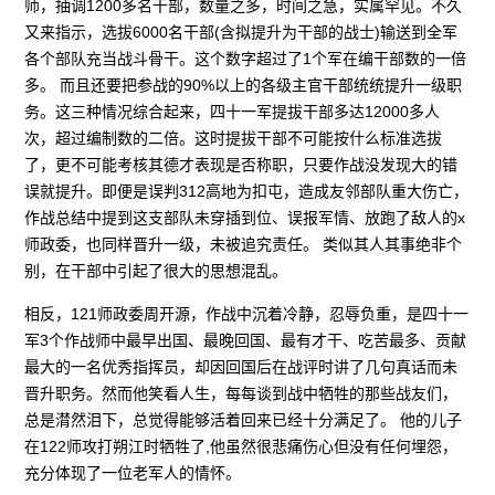
师，抽调1200多名干部，数量之多，时间之急，实属罕见。不久
又来指示，选拔6000名干部(含拟提升为干部的战士)输送到全军
各个部队充当战斗骨干。这个数字超过了1个军在编干部数的一倍
多。 而且还要把参战的90%以上的各级主官干部统统提升一级职
务。这三种情况综合起来，四十一军提拔干部多达12000多人
次，超过编制数的二倍。这时提拔干部不可能按什么标准选拔
了，更不可能考核其德才表现是否称职，只要作战没发现大的错
误就提升。即便是误判312高地为扣屯，造成友邻部队重大伤亡，
作战总结中提到这支部队未穿插到位、误报军情、放跑了敌人的x
师政委，也同样晋升一级，未被追究责任。 类似其人其事绝非个
别，在干部中引起了很大的思想混乱。
相反，121师政委周开源，作战中沉着冷静，忍辱负重，是四十一
军3个作战师中最早出国、最晚回国、最有才干、吃苦最多、贡献
最大的一名优秀指挥员，却因回国后在战评时讲了几句真话而未
晋升职务。然而他笑看人生，每每谈到战中牺牲的那些战友们，
总是潸然泪下，总觉得能够活着回来已经十分满足了。 他的儿子
在122师攻打朔江时牺牲了,他虽然很悲痛伤心但没有任何埋怨，
充分体现了一位老军人的情怀。