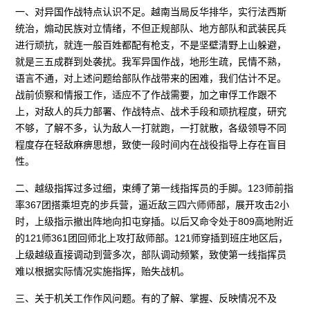
一、对异国作战特点认识不足。越南当局反华排华，实行法西斯
统治，煽动民族对立情绪，不但正规部队、地方部队和武装民兵
进行顽抗，就连一般百姓都配有枪支，不是坚壁清野上山躲避，
就是三五成群到处袭扰。我军异国作战，地形生疏，民情不熟，
语言不通，对上述问题给部队作战带来的困难，我们估计不足。
战前侦察和情报工作，适应不了作战需要，加之审俘工作跟不
上，对敌人的兵力部署、作战特点、战术手段和顽抗程度，研究
不够，了解不多，认为敌人一打就跑，一打就散，各级领导不同
程度存在轻敌麻痹思想，致使一段时间内在战役指导上存在盲目
性。
二、越级指挥过多过细，束缚了第一线指挥员的手脚。123师前指
率367团搭乘坦克的步兵营，逼近敌三四六师师部，展开攻击2小
时，上级指示撤出阵地向扣屯穿插。以后又命令处于809高地附近
的121师361团回师北上攻打敌师部。121师穿插到班庄地区后，
上级越级直接调动到营多次，部队调动频繁，致使第一线指挥员
难以根据实际情况实施指挥，贻失战机。
三、关于机关工作作风问题。有的了解、掌握、反映情况不及