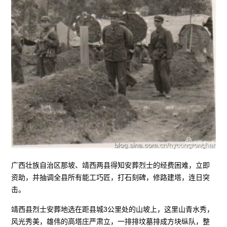
广西壮族自治区那坡、靖西两县得知安葬烈士的经费困难，立即
资助，并抽调全县所有能工巧匠，打石刻碑，修路建塔，连日突
击。
靖西县烈士安葬地选在距县城3公里处的山坡上，这里山青水秀，
风光秀美，雄伟的高塔庄严肃立，一排排坟墓排成方块纵队，整