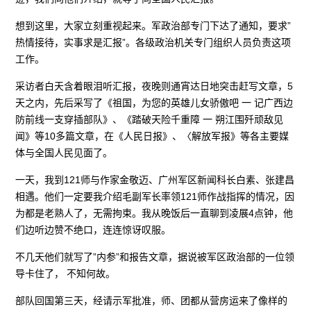
想到这里，大家立刻重视起来。军政治部专门下达了通知，要求”
热情接待，实事求是汇报”。各级政治机关专门组织人员负责这项
工作。
采访者白天含着眼泪听汇报，夜晚则通宵达日地突击赶写文章，5
天之内，先后采写了《祖国，为您的英雄儿女骄傲吧 一 记广西边
防前线一支穿插部队》、《踏破天险千重障 一 朔江围歼顽敌见
闻》等10多篇文章，在《人民日报》、〈解放军报》等各主要媒
体与全国人民见面了。
一天，我到121师与作家金敬迈、广州军区新闻科长白素、张建昌
相遇。他们一定要我介绍毛副军长率领121师作战指挥的情况，因
为都是老熟人了，无需拘束。我从晚饭后一直聊到凌展4点钟，他
们边听边赞不绝口，连连惊讶叹服。
不几天他们就写了”内参”和报告文章，据说被军区政治部的一位领
导卡住了， 不知何故。
部队回国第三天，经请示军批准，师、团都从营房运来了像样的