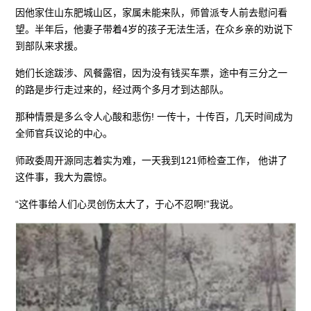
因他家住山东肥城山区，家属未能来队，师曾派专人前去慰问看
望。半年后，他妻子带着4岁的孩子无法生活，在众乡亲的劝说下
到部队来求援。
她们长途跋涉、风餐露宿，因为没有钱买车票，途中有三分之一
的路是步行走过来的，经过两个多月才到达部队。
那种情景是多么令人心酸和悲伤! 一传十，十传百，几天时间成为
全师官兵议论的中心。
师政委周开源同志着实为难，一天我到121师检查工作， 他讲了
这件事，我大为震惊。
“这件事给人们心灵创伤太大了，于心不忍啊!”我说。