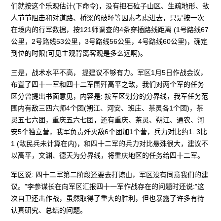
们就按这个乐观估计(下命令)，没有把石砬子山区、生疏地形、敌
人节节阻击和对道路、桥梁的破坏等因素考虑进去，只是按一次
在境内的行军数据，按121师调查的4条穿插路线距离 (1号路线67
公里，2号路线53公里，3号路线56公里，4号路线60公里)，确定
到位的时限(可见主观背离客观是多么远啊)。
三是，战术水平不高， 提建议不够有力。军区1月5日作战会议，
布置了四十一军和四十二军围歼高平之敌，我们对两个军的任务
区分曾提出书面意见，内容是: 按军区划分的分界线，我军任务范
围内有敌三四六师4个团(朔江、河安、班庄、茶灵各1个团)，茶
灵五七六团，重庆五六七团，还有重庆、茶灵、朔江、通农、河
安5个独立营，我军负责歼灭敌6个团加1个营，兵力对比约1. 3比
1 (敌民兵未计算在内)，和四十二军的兵力对比悬殊很大，建议不
以高平，文渊、德天为分界线，将重庆地区的任务给四十二军。
军区说: 四十二军第二阶段还要去打谅山，军区没有同意我们的建
议。”李参谋长在向军区汇报四十一军作战存在的问题时还说:”这
次自卫还击作战，虽然取得了重大的胜利，但也暴露了许多有待
认真研究、总结的问题。