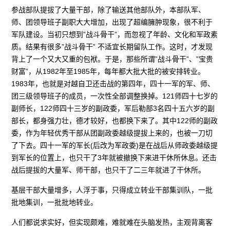
参战部队提拔了大量干部，除了输送其他部队外，本部队军、
师、团领导班子副职大大增加，出现了超编臃肿现象，很不利于
军队建设。当初只想到”战斗骨干”，而忽视了年龄、文化和军政素
质。结果有很多”战斗骨干” 不适宜长期留队工作。这时，才发现
背上了一个又大又重的包袱。于是，那些所谓”战斗骨干”、”宝贵
财富”，从1982年至1985年，每年都大批大批的被安排转业。
1983年，也就是对越自卫还击战的第四年，四十一军的军、师、
团三级领导班子的成员，一次性全部调整换掉。121师四十七岁的
副师长，122师四十三岁的副政委，军后勒部3名四十五六岁的副
部长，都身强力壮，德才较好，也都换下来了。其中122师的副政
委，作为年轻优秀干部从团副政委越级提拔上来的，也被一刀切
了下去。四十一军的军长(后改为军政委)是在战后从师政委越级提
到军长的位置上，也只干了3年就被撤换下来进干休所休息。还击
战后提拔的大量军、师干部，也只干了二三年就进了干休所。
基层干部大量增多，人浮于事，只得成立转业干部集训队，一批
批地集训，一批批地转业。
人们都说求实好，但实现颇难，难就难在头脑发热，主观背离客