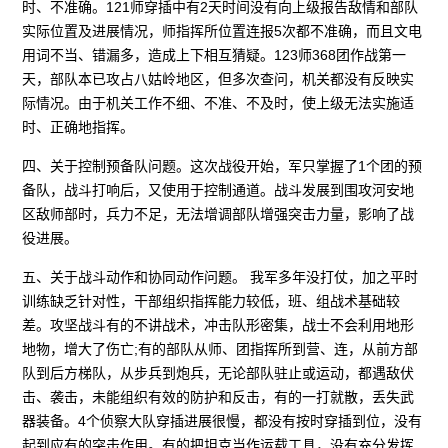
时、不准确。121师穿插中有2天时间没有向上级报告敌情和部队
实际位置及进展情况，师指挥所位置连报5次都不准确，而且文电
用词不当、错漏多，造成上下相互猜疑。123师368团作战第一
天，部队本已攻占八姑岭地区，但多次查问，机关都没有反映实
际情况。由于机关工作不细、不准、不及时，使上级无法实施适
时、正确地指挥。
四、关于控制预备队问题。这次战役开始，军只掌握了1个团的预
备队，战斗打响后，又使用于控制通道。战斗发展到围攻河安地
区敌师部时，兵力不足，无法增调部队增强突击力量，影响了战
役进展。
五、关于战斗动作和协同动作问题。 我军多年没打仗，加之平时
训练缺乏针对性，干部组织指挥能力较低，班、组战术基础较
差。攻坚战斗有的不讲战术，冲击队形密集，战士不会利用地形
地物，增大了伤亡;有的部队从师、团指挥所到营、连，从前方部
队到后方梯队，从步兵到炮兵，无论部队驻止或运动，都遇敌伏
击、袭击，未能组织有效的防护和反击，有的一打就散，丢失武
器装备。4个侦察大队穿插进展很慢，都没有按时穿插到位，没有
起到应有的突击作用。有的把坦克当作运载工具，没有充分发挥