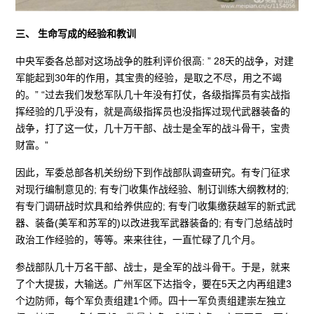
三、 生命写成的经验和教训
中央军委各总部对这场战争的胜利评价很高: ” 28天的战争，对建
军能起到30年的作用，其宝贵的经验，是取之不尽，用之不竭
的。” “过去我们发愁军队几十年没有打仗，各级指挥员有实战指
挥经验的几乎没有，就是高级指挥员也没指挥过现代武器装备的
战争，打了这一仗，几十万干部、战士是全军的战斗骨干，宝贵
财富。”
因此，军委总部各机关纷纷下到作战部队调查研究。有专门征求
对现行编制意见的; 有专门收集作战经验、制订训练大纲教材的;
有专门调研战时炊具和给养供应的; 有专门收集缴获越军的新式武
器、装备(美军和苏军的)以改进我军武器装备的; 有专门总结战时
政治工作经验的，等等。来来往往，一直忙碌了几个月。
参战部队几十万名干部、战士，是全军的战斗骨干。于是，就来
了个大提拔，大输送。广州军区下达指令，要在5天之内再组建3
个边防师，每个军负责组建1个师。四十一军负责组建崇左独立