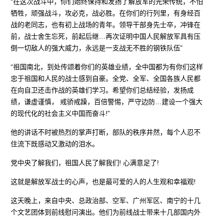
“在这次战斗中，你们始终保持和发扬了解放军的光荣传统，不怕
牺牲，顽强战斗，攻必克，战必胜。在你们的行列里，有身经百
战的老同志，也有初上战场的青年。领导干部身先士卒，冲锋在
前，战士舍生忘死，前起后继…再次证明中国人民解放军具有压
倒一切敌人的强大威力，永远是一支战无不胜的钢铁队伍”
“祖国南北，到处传颂着你们的英雄业绩，全中国都为有你们这样
忠于祖国和人民的战士感到自豪。全党、全军、全国各族人民都
在向自卫还击作战的英雄们学习。希望你们总结经验，发扬成
绩，谦虚谨慎， 戒骄戒躁，百倍警惕，严守边防…建设一个强大
的现代化的社会主义中国而奋斗!”
他的讲话不时被热烈的掌声打断，部队的秩序井然，每个人忍不
住流下既感动又激动的泪水。
党中央了解我们，祖国人民了解我们! 心满意足了!
这就是解放军战士的心声，也是最可爱的人的人生观和幸福观!
这天晚上，来自中央、总政治部、空军、广州军区、南宁的十几
个文艺团体到前线慰问演出。他们为前线战士带来十几部国内外