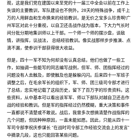
观，这是我们党在建国以来至党的十一届三中全会以前在工作上
失误的主要教训，军队建设也不例外。28天的特殊战争，成千上
万的人用鲜血和生命换来的经验教训，是无价之宝多么珍贵啊!广
州军区对此十分重视，以自卫还击战作战为版本，下大力气长时
间分批分期地集训师以上干部。一个师一个师的摆沙盘，谈敌
情，讲指挥，议战法， 总结经验教训。像实战那样步步推演、点
滴不漏，使参训干部获得很大收益。
但是，四十一军不知为何却没有认真总结，他们也做了一些工
作，如抽调一些能写的同志编写战例，但军、师、团指挥经过的
问题没有人去触及，即使触及也是躲躲闪闪。后来四十一军班子
调整之后，在毛余军长的组织下，军、师、团三级司令部才进行
了总结，忠实地记载了这段历史，留下了百万字的珍贵资料。这
些资料，从中基本可以看出该军军、师以下部队对越自卫还击作
战的经验和教训。但是军的指挥经过仍然模糊，重大决策和事件
一直都说不清楚或不敢说。战后，我曾多次想搞清楚作战指挥的
几个问题，但因种种原因，一直未能如愿。因此，只能从四十一
军司令部李祝庆参谋长 “在战时司令部工作经验交流会上的发言”
中摘录几段，这也只能回答某些问题。