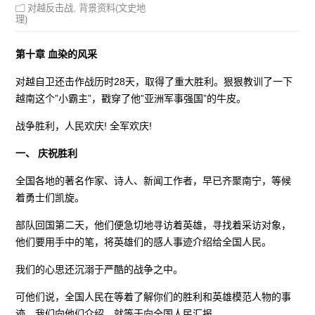
对越反击战
,
背景资料(文史地
理)
第十章 血染的风采
对越自卫还击作战历时28天，取得了重大胜利。狠狠教训了一下
越南这个”小霸主”，戳穿了他”亚洲军事强国”的牛皮。
战争胜利，人民欢庆! 全军欢庆!
一、 庆祝胜利
全国各地的著名作家、诗人、新闻工作者，早已齐聚南宁，等候
着勇士们凯旋。
部队回国第二天，他们便急切地寻访着英雄，寻找着采访对象，
他们要用手中的笔，将英雄们的感人事迹介绍给全国人民。
我们的心思还沉溺于严酷的战争之中。
可他们说，全国人民在等着了解你们的胜利和英雄模范人物的事
迹，我们向他们介绍，就等于向全国人民汇报。