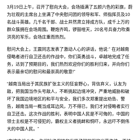
3月19日上午，召开了慰向大会，会场插满了五颜六色的彩旗，蔚
为壮观的主席台上坐满了中央慰问团的领导和军、师指挥员及10
名战斗英雄。几千名干部、战士井然肃立排成方队，成千上万的
群众簇拥在会场周围。鞭炮齐鸣，锣鼓喧天，20名号兵奋力吹奏
洪亮的军乐，会场庄重而热烈。
慰问大会上，王震同志发表了激动人心的讲话，他说:” 在对越南
侵略者进行自卫还击的作战中，你们英勇战斗，卓越地完成了任
务，达到了预期目的，我们热烈欢迎你们的胜利归来，并向你们
表示最亲切的慰问和最崇高的敬意!”
“越南当局出于其民族扩张主义的狂妄野心，背信弃义，认友为
敌，把我国当作头号敌人，不断挑起边境冲突，严重地威胁和破
坏了我国边境地区的和平与安全，我们多次郑重提出劝告、警
告，越南当局一概当成耳边风，万不得已，我们才对侵略者实行
自卫还击。这次作战的胜利，表明中国人民是不可侮的，中国的
领士主权是不可侵犯的，霸权主义者挑衅和恫吓，永远吓不倒伟
大的中国人民。”