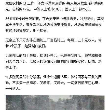
家住农村的(无工作、子女不满18周岁的)每人每月发生活补助费8
元，县城的12元，中等以上城市18元，团以上干部25元。
361团团长时光银同志，在去河安途中与敌遭遇，壮烈牺牲。其家
属无法生活，曾多次求助地方设法安排就业，地方政府说国家没
有这项政策规定，拒不接受。
无奈之下只好安排在团加工厂当临时工，每月二三十元收人，带
着3个孩子，勉强糊口度日。
远离部队的烈士亲属，接到讣告后，迅速来到部队，领导和机关
同志全力以赴、以极大的热情和同情向他们做好安慰、抚恤、劝
导工作。
许多烈属虽然十分悲痛，但个个通情达理，体谅国家与军队的困
难，不多添一点麻烦，哭着来，哭着去，一切痛苦都压在心里，
十分感人。