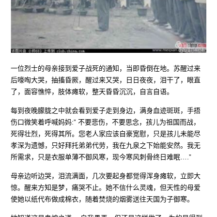
一位烈士的母亲接到爱子战死的通知，当即昏倒在地。苏醒过来
后嚎啕大哭，抽搐昏厥，醒过来又哭，日日夜夜，泪干了，眼直
了，面容憔悴，肢体瘫软，整天昏昏沉沉，自言自语。
每到夜晚朦胧之中就会看到爱子走到身边，满身血迹斑斑，手捂
伤口微笑着呼喊妈妈:” 不要悲伤，不要思念，孩儿为祖国而战，
死得壮烈，死得其所。您老人家应该自豪宽慰，只是孩儿未能尽
孝深为遗憾，只好拜托弟弟代劳，我在九泉之下始能安然。我无
所需求，只是衣服单薄不御风寒，现今寒风刺骨终日难眠….”
母亲边听边哭，泪流满面，几次要起身都觉得浑身瘫软，立即大
惊。醒来方知是梦，痛哭不止。她不信什么灵魂，但天性的母爱
使她以纸代布做成棉衣，随着焚烧的烟雾送往天国为子御寒。