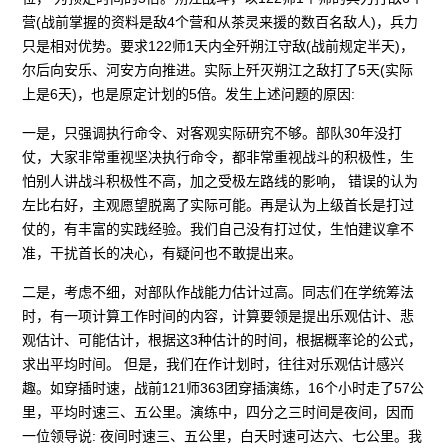
营(战前掌握的资料是敌4个营和从茶灵来援的数百名敌人)，兵力
只是相对优势。要求122师1天内全歼朔江守敌(战前规定半天)，
尔后向安乐、河安方向推进。实际上歼灭朔江之敌打了5天(实际
上是6天)，也是原定计划的5倍。发生上述问题的原因:
一是，只强调执行命令、对客观实际研究不够。部队30年没打
仗，大家非常重视坚决执行命令，都非常重视战斗的积极性，生
怕别人讲战斗积极性不高，加之受极左路线的影响， 错误的认为
左比右好，主观愿望脱离了实际可能。再是认为上级首长是打过
仗的，有丰富的实践经验。我们自己没有打过仗，生怕建议拿不
准，干扰首长的决心，有疑问也不敢提出来。
二是，考虑不细，对部队作战能力估计过高。同志们在学统筹法
时，有一项计算工作时间的内容，计算要领是提出乐观估计、悲
观估计、可能估计，根据这3种估计的时间，根据概率论的公式，
求出平均时间。 但是，我们在作计划时，往往对乐观估计感兴
趣。如穿插时速，战前121师363团穿插演练，16个小时走了57公
里，平均时速三、五公里。演练中，四分之三时间是夜间，因而
一位领导说: 夜间时速三、五公里，白天时速可达六、七公里。我