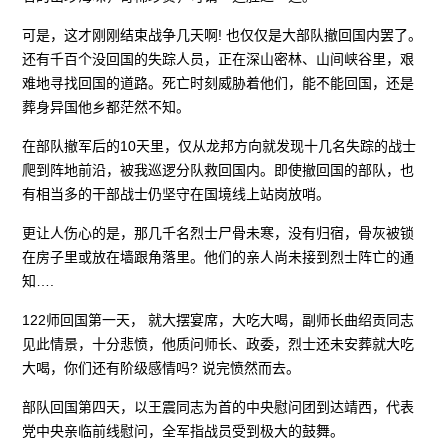
可是，这才刚刚结束战争几天啊! 也仅仅是大部队撤回国内罢了。
还有千百个没回国的失踪人员，正在深山密林、山间峡谷里，艰
难地寻找回国的道路。死亡时刻威胁着他们，能不能回国，还是
葬身异国他乡都茫然不知。
在部队撤军后的10天里，仅从龙邦方向就发现十几名失踪的战士
爬到阵地前沿，被我巡逻分队救回国内。即使撤回国的部队，也
有相当多的干部战士仍坚守在国境线上站岗放哨。
更让人伤心的是，那几千名烈士尸骨未寒，没有归宿，骨灰被锁
在房子里或放在墙跟角落里。他们的亲人尚未接到烈士阵亡的通
知….
122师回国第一天， 就大摆宴席，大吃大喝，副师长曲绍贡同志
见此情景，十分悲愤，他质问师长、政委，烈士还未安葬就大吃
大喝，你们还有阶级感情吗? 说完愤然而去。
部队回国第四天，以王震同志为首的中央慰问团到达靖西，代表
党中央亲临前线慰问，全军指战员受到极大的鼓舞。