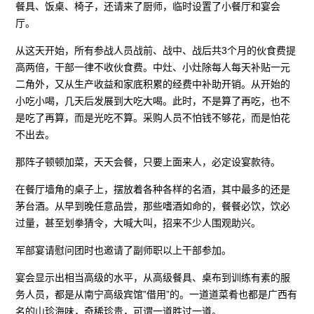
餐具、饭桌、椅子，还请来了厨师，临时设置了小餐厅和宴会
厅。
从这天开始，所有参战人员战前、战中、战后共3个月的伙食费提
高两倍，干部一律不收伙食费。中灶、小灶除每人每天补贴一元
二角外，又从生产收益和家底积累的经费中补助开销。从开始的
小吃小喝，几天后发展到大吃大喝。此时，不是算了再吃，也不
是吃了再算，而是光吃不算。采购人员不怕钱不够花，而是怕花
不出去。
那阵子顿顿加菜，天天会餐，只要上面来人，必定设宴款待。
在餐厅墙角的桌子上，摆放着各种各样的名酒，其中最多的还是
茅台酒。从早到晚任意品尝，那些嗜酒如命的，餐餐必饮，饮必
过量，甚至划拳猜令，大喊大叫，招来不少人围观助兴。
军部宴请慰问团时也邀请了副师职以上干部参加。
宴会显示出相当高级的水平，从高级餐具、桌布到训练有素的服
务人员，都是从南宁高级宾馆”借用”的。一道道菜肴也都是广西有
名的山珍海味，奇稀珍贵，可谓一道胜过一道。