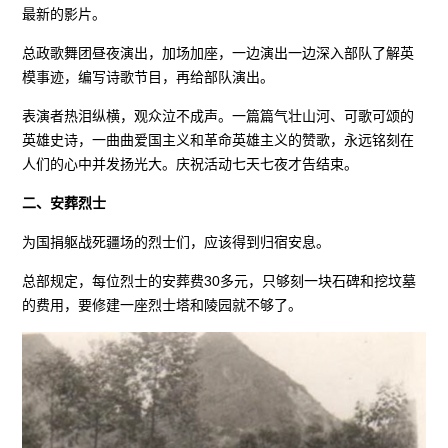
最新的影片。
总政歌舞团昼夜演出，加场加座，一边演出一边深入部队了解英
模事迹，编写诗歌节目，再给部队演出。
表演者热泪纵横，观众泣不成声。一篇篇气壮山河、可歌可颂的
英雄史诗，一曲曲爱国主义和革命英雄主义的赞歌，永远铭刻在
人们的心中并发扬光大。庆祝活动七天七夜才告结束。
二、安葬烈士
为国捐躯战死疆场的烈士们，应该得到归宿安息。
总部规定，每位烈士的安葬费30多元，只够刻一块石碑和挖坟墓
的费用，要修建一座烈士塔和陵园就不够了。