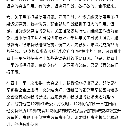
坦克的突击作用。有的步、坦协同作战，各打各的，合不起来。
六、关于民工担架使用问题。异国作战，在浅近纵深使用民工担
架运送弹药，救护伤员，配合部队作战起到了很大的作用。但
是，担负纵深穿插的部队，民工担架随队行动，组织工作极为复
杂，途中敌特工队人员混进来破坏，部队与民工易发生误会，遇
敌袭击，很难有效组织抵抗，伤亡大，失散多，难以完成所担负
的任务。”从李祝庆参谋长的”讲话”和”汇报”提出的问题，可以看出
四十一军在战役指挥上某些失误失利的重要原因。但是，就四十
一军的指挥问题，始终没有在一定范围内总结，只是书面总结汇
报了事。
在四十一军一次常委扩大会议上，我恳切地提出建议，即使是在
军党委全会上进行一次总结也好，但新任的张登芳军长因为诸多
原因没有采纳我的建议。后来想想，我提出的要求也太为难他
了。战前他在122师任政委，打仗时，122师指挥所一直在国内，
他没有经历121师或者123师那样的情况;战后他由师政委越级提升
为军长，由政工干部提拔为军事干部，如果摊开事实总结经验教
训，他也有难处啊!