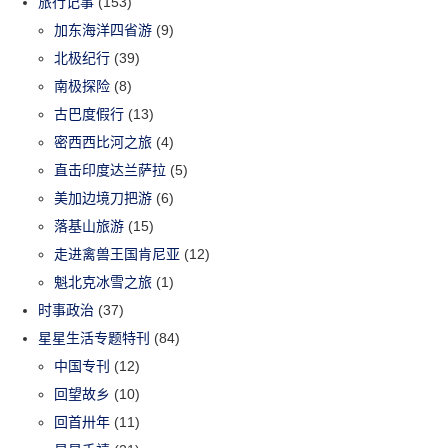
旅行记事
(153)
加东海洋四省游
(9)
北极纪行
(39)
南极探险
(8)
古巴度假行
(13)
密西西比河之旅
(4)
直击印度达兰萨拉
(5)
美加边境刀把游
(6)
落基山旅游
(15)
走进禽兽王国肯尼亚
(12)
魁北克冰雪之旅
(1)
时事政治
(37)
星星生活专题特刊
(84)
中国专刊
(12)
回望故乡
(10)
回首卅年
(11)