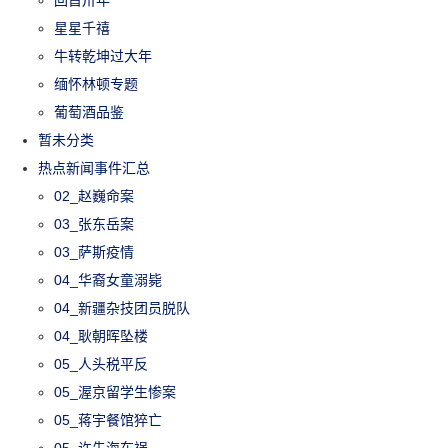
回首卅年
星星千禧
牛转乾坤过大年
缅怀林顿专题
葡萄酒品鉴
暂未分类
热点新闻事件汇总
02_赵巍命案
03_张东岳案
03_萨斯疫情
04_华裔女童溺毙
04_新疆杂技团员脱队
04_耿朝晖坠楼
05_人头税平反
05_渥京留学生惨案
05_蒋宇餐馆猝亡