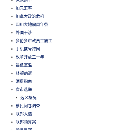
党魁选举
加元汇率
加拿大政治危机
四川大地震周年祭
外国干涉
多伦多市政员工罢工
手机携号跨网
改革开放三十年
最低室温
林顿病逝
消费指南
省市选举
选区概况
移民问卷调查
联邦大选
联邦预算案