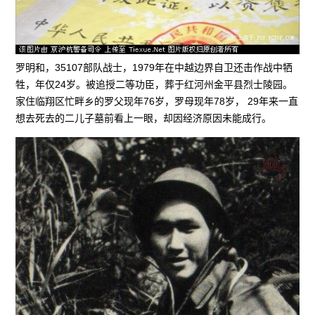
罗明和，35107部队战士，1979年在中越边界自卫还击作战中牺
牲，年仅24岁。被追授二等功臣，葬于红河州金平县烈士陵园。
家住临翔区忙畔乡的罗父现年76岁，罗母现年78岁， 29年来一直
想去死去的二儿子墓前看上一眼，却因经济原因未能成行。