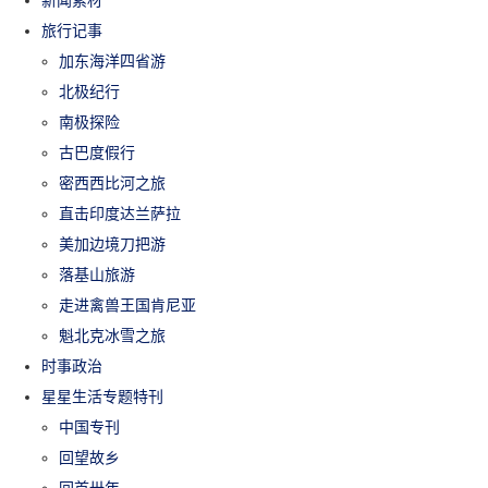
新闻素材
旅行记事
加东海洋四省游
北极纪行
南极探险
古巴度假行
密西西比河之旅
直击印度达兰萨拉
美加边境刀把游
落基山旅游
走进禽兽王国肯尼亚
魁北克冰雪之旅
时事政治
星星生活专题特刊
中国专刊
回望故乡