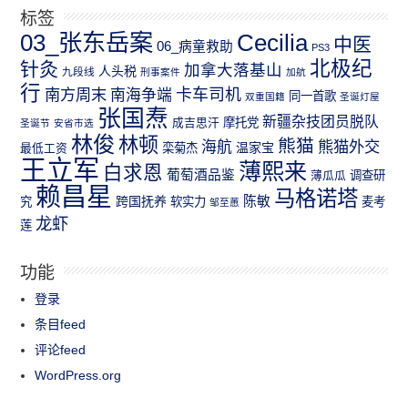
标签
03_张东岳案
Cecilia
中医
06_病童救助
PS3
北极纪
针灸
加拿大落基山
人头税
九段线
刑事案件
加航
行
南方周末
卡车司机
南海争端
同一首歌
双重国籍
圣诞灯屋
张国焘
新疆杂技团员脱队
成吉思汗
摩托党
圣诞节
安省市选
林俊
林顿
熊猫
熊猫外交
海航
温家宝
最低工资
栾菊杰
王立军
薄熙来
白求恩
葡萄酒品鉴
薄瓜瓜
调查研
赖昌星
马格诺塔
跨国抚养
陈敏
究
软实力
麦考
邹至蕙
龙虾
莲
功能
登录
条目feed
评论feed
WordPress.org