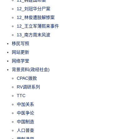
11_韩建国命案
12_刘冠华分尸案
12_林俊遭肢解惨案
12_王立军薄熙来事件
13_南方周末风波
移民写照
网站更新
网络学堂
背景资料(政经社会)
CPAC拨款
RV调研系列
TTC
中加关系
中医争论
中国制造
人口普查