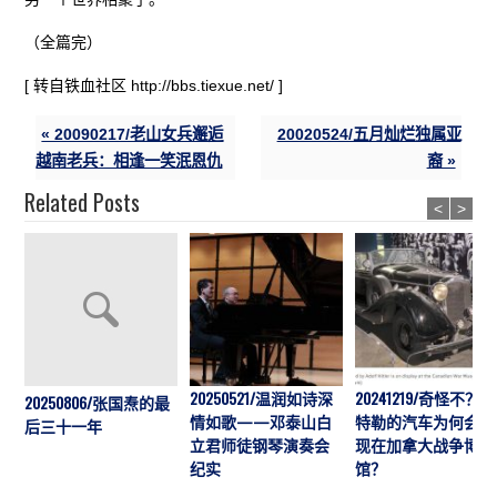
（全篇完）
[ 转自铁血社区 http://bbs.tiexue.net/ ]
« 20090217/老山女兵邂逅
20020524/五月灿烂独属亚
越南老兵：相逢一笑泯恩仇
裔 »
Related Posts
<
>
20250521/温润如诗深
20241219/奇怪不？希
20250806/张国焘的最
情如歌——邓泰山白
特勒的汽车为何会出
后三十一年
立君师徒钢琴演奏会
现在加拿大战争博物
纪实
馆？