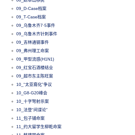
08_赵本山移民
09_D-Case档案
09_T-Case档案
09_乌鲁木齐7·5事件
09_乌鲁木齐针刺事件
09_吉林通钢事件
09_弗州理工命案
09_甲型流感(H1N1)
09_红宝石酒楼结业
09_超市东主陈旺案
10_“太亚裔化”争议
10_G8-G20峰会
10_十字弩射杀案
10_法登“间谍论”
11_包子铺命案
11_约大留学生柳乾命案