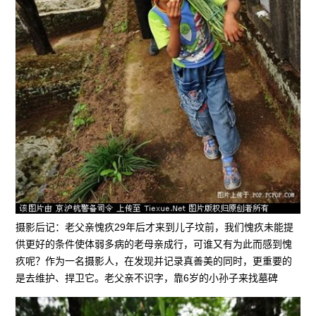
摄影后记：老父亲愧疚29年后才来到儿子坟前，我们愧疚未能提
供更好的条件使体弱多病的老母亲成行，可谁又有为此而感到愧
疚呢？作为一名摄影人，在发现并记录真善美的同时，更重要的
是去维护、捍卫它。老父亲不识字，靠6岁的小孙子来找墓碑