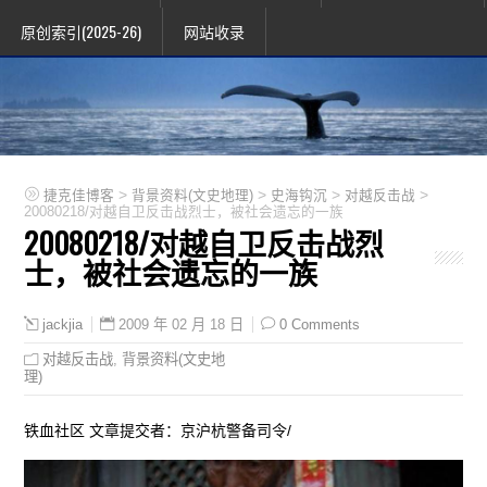
原创索引(2025-26)
网站收录
>
>
>
>
捷克佳博客
背景资料(文史地理)
史海钩沉
对越反击战
20080218/对越自卫反击战烈士，被社会遗忘的一族
20080218/对越自卫反击战烈
士，被社会遗忘的一族
2009 年 02 月 18 日
0 Comments
jackjia
对越反击战
,
背景资料(文史地
理)
铁血社区 文章提交者：京沪杭警备司令/