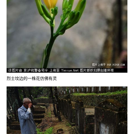
烈士坟边的一株花仿佛有灵