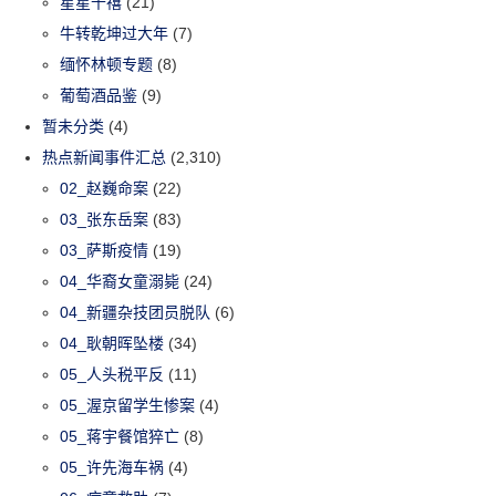
星星千禧
(21)
牛转乾坤过大年
(7)
缅怀林顿专题
(8)
葡萄酒品鉴
(9)
暂未分类
(4)
热点新闻事件汇总
(2,310)
02_赵巍命案
(22)
03_张东岳案
(83)
03_萨斯疫情
(19)
04_华裔女童溺毙
(24)
04_新疆杂技团员脱队
(6)
04_耿朝晖坠楼
(34)
05_人头税平反
(11)
05_渥京留学生惨案
(4)
05_蒋宇餐馆猝亡
(8)
05_许先海车祸
(4)