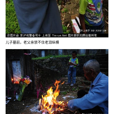
儿子墓前，老父亲禁不住老泪纵横