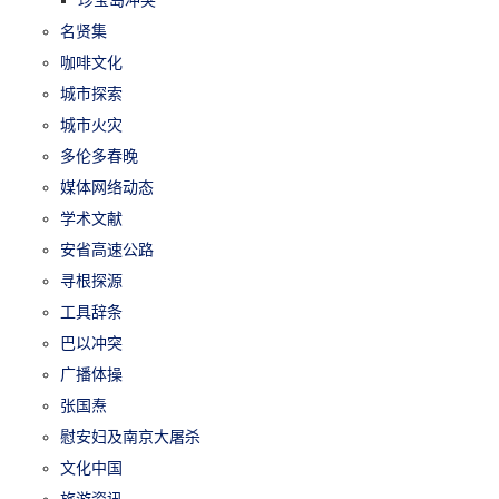
珍宝岛冲突
名贤集
咖啡文化
城市探索
城市火灾
多伦多春晚
媒体网络动态
学术文献
安省高速公路
寻根探源
工具辞条
巴以冲突
广播体操
张国焘
慰安妇及南京大屠杀
文化中国