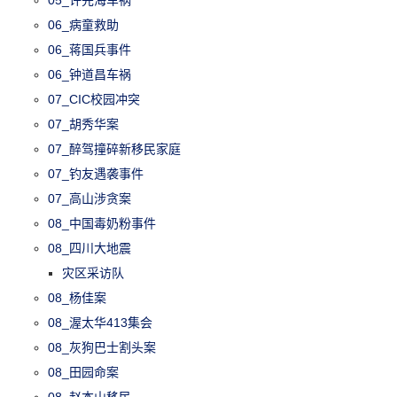
05_许先海车祸
06_病童救助
06_蒋国兵事件
06_钟道昌车祸
07_CIC校园冲突
07_胡秀华案
07_醉驾撞碎新移民家庭
07_钓友遇袭事件
07_高山涉贪案
08_中国毒奶粉事件
08_四川大地震
灾区采访队
08_杨佳案
08_渥太华413集会
08_灰狗巴士割头案
08_田园命案