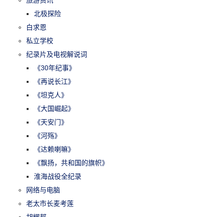
旅游资讯
北极探险
白求恩
私立学校
纪录片及电视解说词
《30年纪事》
《再说长江》
《坦克人》
《大国崛起》
《天安门》
《河殇》
《达赖喇嘛》
《飘扬，共和国的旗帜》
淮海战役全纪录
网络与电脑
老太市长麦考莲