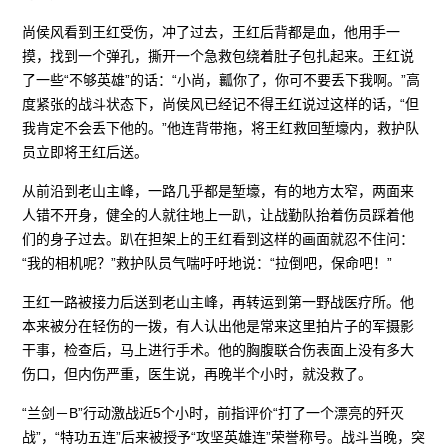
尚侯风看到王红受伤，冲了过去，王红后背都是血，他用手一
摸，找到一个弹孔，撕开一个急救包绕着肚子包扎起来。王红说
了一些“不够英雄”的话：“小尚，瓤你了，你可不要丢下我啊。”高
度紧张的战斗状态下，尚侯风已经记不得王红说过这样的话，“但
我肯定不会丢下他的。”他连背带拖，将王红救回堑壕内，救护队
员立即将王红后送。
从前沿到老山主峰，一路几乎都是堑壕，有的地方太窄，两面来
人错不开身，健全的人就往地上一趴，让战勤队抬着伤员踩着他
们的身子过去。趴在担架上的王红看到这样的画面就忍不住问：
“我的相机呢？”救护队员气喘吁吁地说：“拉倒吧，保命吧！”
王红一路被接力后送到老山主峰，再转运到第一野战医疗所。他
本来被分在轻伤的一拨，有人认出他是常来这里拍片子的军摄影
干事，检查后，马上进行手术。他的胸腹联合伤表面上没有多大
伤口，但内伤严重，医生说，再晚半个小时，就没救了。
“兰剑－B”行动激战近5个小时，前指评价“打了一个漂亮的歼灭
战”，“特功五连”后来被授予“攻坚英雄连”荣誉称号。战斗当晚，突