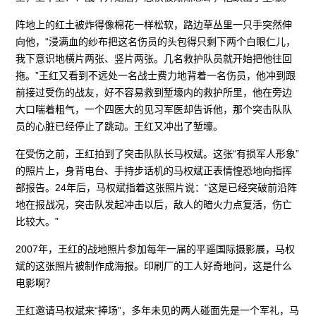
阵地上的红土被炸得像棉花一样松软，路边草丛里一只手突然伸
向他，“浸满血的纱布把这名伤员的头包得只剩下两个白眼仁儿，
我下意识地横片两张、竖片两张。几名救护队员就开始把他往回
拖。”王红又看到不远处一名战士费力地背着一名伤员，他冲到跟
前接过受伤的战友，好不容易救到堑壕内的救护所里，他在旁边
大口喘着粗气，一个四医大的见习军医却告诉他，那个突击队队
员的心脏已经停止了跳动。王红又冲出了堑壕。
在受伤之前，王红拍到了突击队队长马权斌。这张“有损军人形象”
的照片上，身背电台、手持步话机的马权斌正表情惶恐地向指挥
部报告。24年后，马权斌指着这张照片说：“这是已经突破前沿阵
地在报战况，突击队发起冲击以后，敌人的暗火力点复活，伤亡
比较大。”
2007年，王红的战地照片参加每年一届的平遥国际摄影展，马权
斌的这张照片被制作成海报。印刷厂的工人好奇地问，这是什么
电影啊？
王红邀请马权斌来“捧场”，多年未见的两人碰面先是一个军礼，马