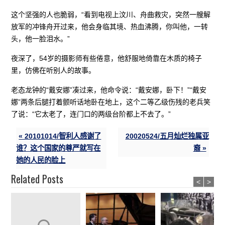
这个坚强的人也脆弱，“看到电视上汶川、舟曲救灾，突然一艘解
放军的冲锋舟开过来，他会身临其境、热血沸腾，你叫他，一转
头，他一脸泪水。”
夜深了，54岁的摄影师有些倦意，他舒服地倚靠在木质的椅子
里，仿佛在听别人的故事。
老态龙钟的“戴安娜”凑过来，他命令说：“戴安娜，卧下！”“戴安
娜”两条后腿打着颤听话地卧在地上，这个二等乙级伤残的老兵笑
了说：“它太老了，连门口的两级台阶都上不去了。”
« 20101014/智利人感谢了
20020524/五月灿烂独属亚
谁？这个国家的尊严就写在
裔 »
她的人民的脸上
Related Posts
<
>