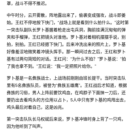
罩，战斗不得不推迟。
中午时分，云开雾散，阵地露出来了，偷袭变成强攻，战斗即姜
始。王红不停地按下快门，“战场上就是看到什么拍什么。”这时第
一突击队副队长罗卜基握着枪走出屯兵洞，胸前挂满沉甸甸的弹
夹和手榴弹，王红把镜头对准他。罗卜基对着相机摆摆手说，别
拍，别拍。王红已经摁下快门。后来冲洗出来的照片上，罗卜基
好像羞涩地微笑着冲镜头挥手。那一瞬间过去之后，王红和罗卜
基有过两句简短的对话。王红问：“为什么不拍？”罗卜基说：“拍
了我也拿不到。”王红说：“我一定把照片给你。”
罗卜基是一名彝族战士，上战场前刚刚由班长提干。当时突击队
里有5名彝族队员，被誉为“彝族五雄鹰”。王红战后才知道，根据
彝族的习俗，男人上阵前要饮鸡血，在鸡脖子下面抹一刀后，还
要扔出去看鸡头的方位用以占卜，5人中只有罗卜基的鸡甩出去，
鸡头最后对着自己，这是凶兆。
第一突击队队长马权斌后来说，罗卜基冲锋时身上背了一只鸡，
因为他听到了叫声。