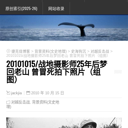
原创索引(2025-26)
网站收录
>
>
>
>
捷克佳博客
背景资料(文史地理)
史海钩沉
对越反击战
20101015/战地摄影师25年后梦回老山 曾冒死拍下照片（组图）
20101015/战地摄影师25年后梦
回老山 曾冒死拍下照片（组
图）
2010 年 10 月 15 日
jackjia
对越反击战
,
背景资料(文史地
理)