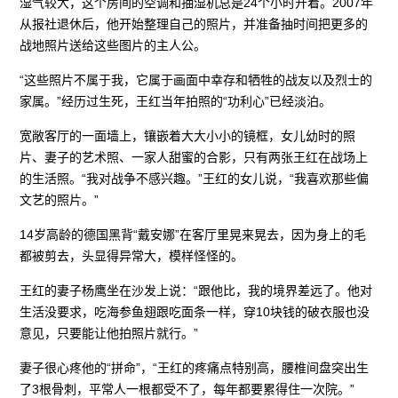
湿气较大，这个房间的空调和抽湿机总是24个小时开着。2007年
从报社退休后，他开始整理自己的照片，并准备抽时间把更多的
战地照片送给这些图片的主人公。
“这些照片不属于我，它属于画面中幸存和牺牲的战友以及烈士的
家属。”经历过生死，王红当年拍照的“功利心”已经淡泊。
宽敞客厅的一面墙上，镶嵌着大大小小的镜框，女儿幼时的照
片、妻子的艺术照、一家人甜蜜的合影，只有两张王红在战场上
的生活照。“我对战争不感兴趣。”王红的女儿说，“我喜欢那些偏
文艺的照片。”
14岁高龄的德国黑背“戴安娜”在客厅里晃来晃去，因为身上的毛
都被剪去，头显得异常大，模样怪怪的。
王红的妻子杨鹰坐在沙发上说：“跟他比，我的境界差远了。他对
生活没要求，吃海参鱼翅跟吃面条一样，穿10块钱的破衣服也没
意见，只要能让他拍照片就行。”
妻子很心疼他的“拼命”，“王红的疼痛点特别高，腰椎间盘突出生
了3根骨刺，平常人一根都受不了，每年都要累得住一次院。”