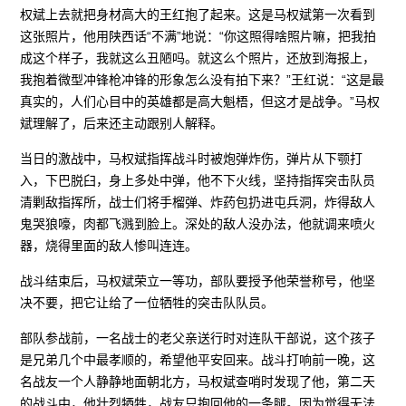
权斌上去就把身材高大的王红抱了起来。这是马权斌第一次看到
这张照片，他用陕西话“不满”地说：“你这照得啥照片嘛，把我拍
成这个样子，我就这么丑陋吗。就这么个照片，还放到海报上，
我抱着微型冲锋枪冲锋的形象怎么没有拍下来？”王红说：“这是最
真实的，人们心目中的英雄都是高大魁梧，但这才是战争。”马权
斌理解了，后来还主动跟别人解释。
当日的激战中，马权斌指挥战斗时被炮弹炸伤，弹片从下颚打
入，下巴脱臼，身上多处中弹，他不下火线，坚持指挥突击队员
清剿敌指挥所，战士们将手榴弹、炸药包扔进屯兵洞，炸得敌人
鬼哭狼嚎，肉都飞溅到脸上。深处的敌人没办法，他就调来喷火
器，烧得里面的敌人惨叫连连。
战斗结束后，马权斌荣立一等功，部队要授予他荣誉称号，他坚
决不要，把它让给了一位牺牲的突击队队员。
部队参战前，一名战士的老父亲送行时对连队干部说，这个孩子
是兄弟几个中最孝顺的，希望他平安回来。战斗打响前一晚，这
名战友一个人静静地面朝北方，马权斌查哨时发现了他，第二天
的战斗中，他壮烈牺牲，战友只抱回他的一条腿。因为觉得无法