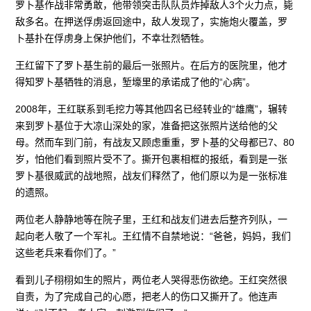
罗卜基作战非常勇敢，他带领突击队队员炸掉敌人3个火力点，毙
敌多名。在押送俘虏返回途中，敌人发现了，实施炮火覆盖，罗
卜基扑在俘虏身上保护他们，不幸壮烈牺牲。
王红留下了罗卜基生前的最后一张照片。在后方的医院里，他才
得知罗卜基牺牲的消息，堑壕里的承诺成了他的“心病”。
2008年，王红联系到毛挖力等其他四名已经转业的“雄鹰”，辗转
来到罗卜基位于大凉山深处的家，准备把这张照片送给他的父
母。然而车到门前，有战友又顾虑重重，罗卜基的父母都已7、80
岁，怕他们看到照片受不了。撕开包裹相框的报纸，看到是一张
罗卜基很威武的战地照，战友们释然了，他们原以为是一张标准
的遗照。
两位老人静静地等在院子里，王红和战友们进去后整齐列队，一
起向老人敬了一个军礼。王红情不自禁地说：“爸爸，妈妈，我们
这些老兵来看你们了。”
看到儿子栩栩如生的照片，两位老人哭得悲伤欲绝。王红突然很
自责，为了完成自己的心愿，把老人的伤口又撕开了。他连声