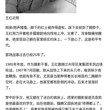
王红近照
网易/炮声隆隆，脚下的红土被炸得虚松，踩下去就到了脚脖子，
王红用力开着枪步履踉跄地向阵地上冲，太累了，浑身酸痛地醒
来，他发现自己躺在家里结实的床上，一下放心了，这是和平年
代。
那场战事过去已经25年了。
1985年年底，作为摄影干事，王红跟随兰州军区某集团军到边境
轮战，1987年7月回撤。刚从战场上下来的头几年，每到除夕夜
放鞭炮，他就有些不安。尤其是当那种带着长长哨音的二踢脚升
空时，走在大马路上，他甚至都有卧倒的冲动，后来才渐渐好
了。
梦中好多次，他又躺在了洁白的病床上，团里的摄影报道员袁熙
是他最喜欢的学生，站在他跟前，腼腆又固执地说“师傅都上了，
徒弟哪能不上”，接着就是袁熙被炸得只剩下半个身子的照片，王