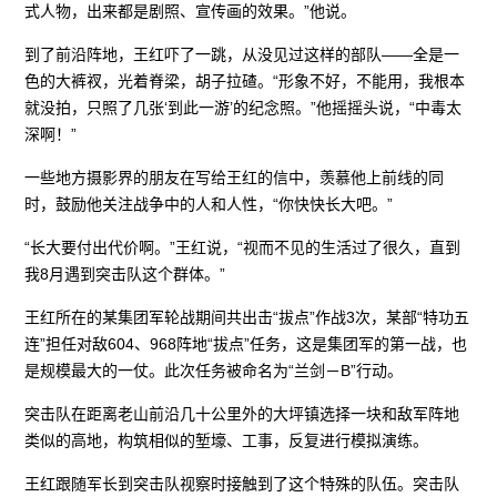
式人物，出来都是剧照、宣传画的效果。”他说。
到了前沿阵地，王红吓了一跳，从没见过这样的部队——全是一
色的大裤衩，光着脊梁，胡子拉碴。“形象不好，不能用，我根本
就没拍，只照了几张‘到此一游’的纪念照。”他摇摇头说，“中毒太
深啊！”
一些地方摄影界的朋友在写给王红的信中，羡慕他上前线的同
时，鼓励他关注战争中的人和人性，“你快快长大吧。”
“长大要付出代价啊。”王红说，“视而不见的生活过了很久，直到
我8月遇到突击队这个群体。”
王红所在的某集团军轮战期间共出击“拔点”作战3次，某部“特功五
连”担任对敌604、968阵地“拔点”任务，这是集团军的第一战，也
是规模最大的一仗。此次任务被命名为“兰剑－B”行动。
突击队在距离老山前沿几十公里外的大坪镇选择一块和敌军阵地
类似的高地，构筑相似的堑壕、工事，反复进行模拟演练。
王红跟随军长到突击队视察时接触到了这个特殊的队伍。突击队