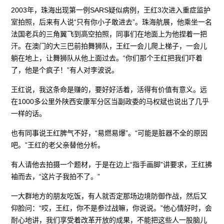
2003年，珠海出现第一例SARS疑似病例，王红3次进入重症监护
室拍照，后来有人说“只有你小子敢进去”。珠海航展，他乘坐一名
法国老兵的三角翼飞到高空拍照，同事们在地面上为他捏着一把
汗。在澳门的大三巴前拍舞狮队，王红一会儿爬上梯子，一会儿
躺在地上，让舞狮队从他上面过去。“你们那个王红把我们吓着
了，他是个疯子！”有人对李波说。
王红说，我这条命是赚的，要好好活着，活得有价值有意义。远
在1000多公里外陕西安康军分区当副政委的马权斌也说出了几乎
一样的话。
也有同事说王红脾气不好，“易燃易爆”。“可能是脏器不全的原因
吧。”王红的老父亲替他分析。
有人请他去拍摄一个题材，于是在边上“指手画脚”讲要求，王红拂
袖而去，“这片子我拍不了。”
一大群地方的朋友吃饭，有人就否定那场边境防御作战，然后又
仰脸问：“哎，王红，你不是参过战嘛，你说说。”他心情好时，会
耐心地讲，我们享受着改革开放的成果，不能把这些人一股脑儿