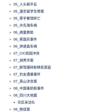
05_人头税平反
05_渥京留学生惨案
05_蒋宇餐馆猝亡
05_许先海车祸
06_病童救助
06_蒋国兵事件
06_钟道昌车祸
07_CIC校园冲突
07_胡秀华案
07_醉驾撞碎新移民家庭
07_钓友遇袭事件
07_高山涉贪案
08_中国毒奶粉事件
08_四川大地震
灾区采访队
08_杨佳案