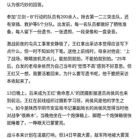
认为很巧妙的回答。
参加“兰剑－B”行动的队员有200余人，除去第一二三突击队，还
有穿插、救护等5个分队。出发前，每一名队员都做好了牺牲准
备，每人留下一份遗书、一张遗照、一段录像和一盘录音。
激战前夜的屯兵工事里安静极了，王红拿出采访本觉得应该写下
点什么，但一时不知如何下笔。送他上前线时，母亲对他说：“上
了战场，眼睛放机灵点儿，能拍到就拍，不能拍就别拍。”25年
后，白发的老母亲依然为自己当年的“觉悟不高”感到不好意思。但
王红又一想，我要活着回来，为什么要写遗书呢，他干脆把采访
本收起来了。
13日晚上，后来成为王红“救命恩人”的团摄影报道员尚侯风也来
到前沿。王红在前线组织过摄影学习班，尚侯风是他的学生之
一。如今是陕西华阴市安监局书记兼副局长的尚侯风觉得当时他
对战争“很麻木”，当晚他坐在一个炮弹箱上、脚蹬一个炮弹箱很快
就睡着了，一睁眼天已蒙蒙亮。
战斗本来计划在凌晨打响，但14日早晨大雾，敌军阵地被大雾笼