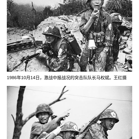
1986年10月14日，激战中报战况的突击队队长马权斌。王红摄