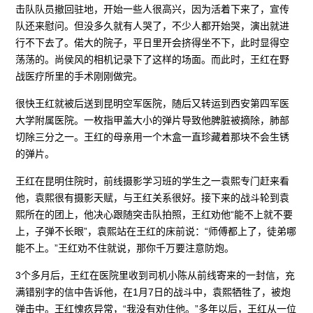
击队队员撤回驻地，开始一些人很高兴，因为活着下来了，宣传
队还来慰问。但没多久就有人哭了，不少人都开始哭，演出就进
行不下去了。偌大的院子，平日里开会挤得坐不下，此时显得空
荡荡的。尚侯风的相机记录下了这样的场面。而此时，王红在野
战医疗所里的手术刚刚做完。
很快王红就被后送到昆明空军医院，随后又转运到西安第四军医
大学附属医院。一枚指甲盖大小的弹片导致他脾脏被摘除，肺部
切除三分之一。王红的母亲用一个木盒一直珍藏着那块不会生锈
的弹片。
王红在昆明住院时，前线摄影学习班的学生之一袁熙专门赶来看
他，袁熙很有摄影天赋，与王红关系很好。接下来的战斗轮到袁
熙所在的团上，他决心跟随突击队拍照，王红劝他“能不上就不要
上，子弹不长眼”，袁熙站在王红的床前说：“师傅都上了，徒弟哪
能不上。”王红劝不住就说，那你千万要注意防炮。
3个多月后，王红在医院里收到司机小陈从前线寄来的一封信，充
满错别字的信中告诉他，在1月7日的战斗中，袁熙牺牲了，被炮
弹击中。王红愧疚异常，“我没有劝住他。”多年以后，王红从一位