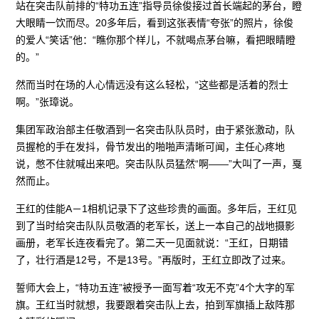
站在突击队前排的“特功五连”指导员徐俊接过首长端起的茅台，瞪
大眼睛一饮而尽。20多年后，看到这张表情“夸张”的照片，徐俊
的爱人“笑话”他：“瞧你那个样儿，不就喝点茅台嘛，看把眼睛瞪
的。”
然而当时在场的人心情远没有这么轻松，“这些都是活着的烈士
啊。”张璋说。
集团军政治部主任敬酒到一名突击队队员时，由于紧张激动，队
员握枪的手在发抖，骨节发出的啪啪声清晰可闻，主任心疼地
说，憋不住就喊出来吧。突击队队员猛然“啊——”大叫了一声，戛
然而止。
王红的佳能A－1相机记录下了这些珍贵的画面。多年后，王红见
到了当时给突击队队员敬酒的老军长，送上一本自己的战地摄影
画册，老军长连夜看完了。第二天一见面就说：“王红，日期错
了，壮行酒是12号，不是13号。”再版时，王红立即改了过来。
誓师大会上，“特功五连”被授予一面写着“攻无不克”4个大字的军
旗。王红当时就想，我要跟着突击队上去，拍到军旗插上敌阵那