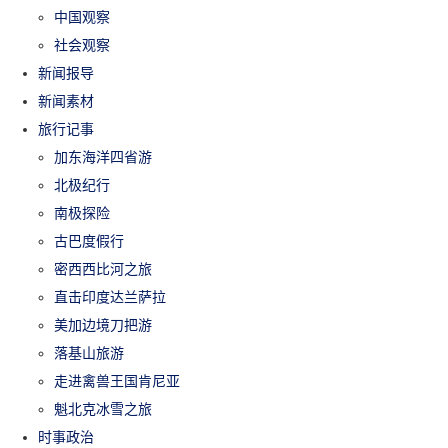
中国观察
社会观察
新闻报导
新闻素材
旅行记事
加东海洋四省游
北极纪行
南极探险
古巴度假行
密西西比河之旅
直击印度达兰萨拉
美加边境刀把游
落基山旅游
走进禽兽王国肯尼亚
魁北克冰雪之旅
时事政治