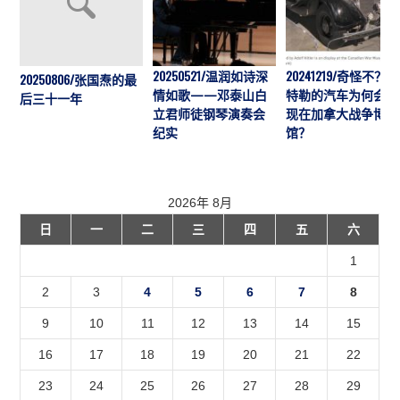
20250521/温润如诗深
20241219/奇怪不？希
20250806/张国焘的最
情如歌——邓泰山白
特勒的汽车为何会出
后三十一年
立君师徒钢琴演奏会
现在加拿大战争博物
纪实
馆？
2026年 8月
日
一
二
三
四
五
六
1
2
3
4
5
6
7
8
9
10
11
12
13
14
15
16
17
18
19
20
21
22
23
24
25
26
27
28
29