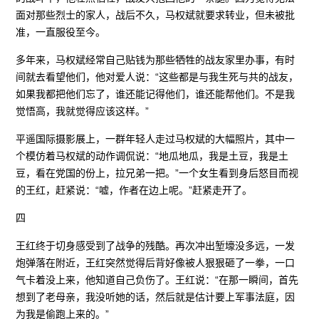
面对那些烈士的家人，战后不久，马权斌就要求转业，但未被批
准，一直服役至今。
多年来，马权斌经常自己贴钱为那些牺牲的战友家里办事，有时
间就去看望他们，他对爱人说：“这些都是与我生死与共的战友，
如果我都把他们忘了，谁还能记得他们，谁还能帮他们。不是我
觉悟高，我就觉得应该这样。”
平遥国际摄影展上，一群年轻人走过马权斌的大幅照片，其中一
个模仿着马权斌的动作调侃说：“地瓜地瓜，我是土豆，我是土
豆，看在党国的份上，拉兄弟一把。”一个女生看到身后怒目而视
的王红，赶紧说：“嘘，作者在边上呢。”赶紧走开了。
四
王红终于切身感受到了战争的残酷。再次冲出堑壕没多远，一发
炮弹落在附近，王红突然觉得后背好像被人狠狠砸了一拳，一口
气卡着没上来，他知道自己负伤了。王红说：“在那一瞬间，首先
想到了老母亲，我没听她的话，然后就是估计要上军事法庭，因
为我是偷跑上来的。”