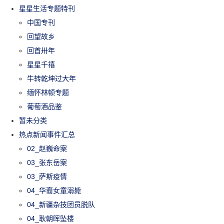
星星生活专题特刊
中国专刊
回望故乡
回首卅年
星星千禧
牛转乾坤过大年
缅怀林顿专题
葡萄酒品鉴
暂未分类
热点新闻事件汇总
02_赵巍命案
03_张东岳案
03_萨斯疫情
04_华裔女童溺毙
04_新疆杂技团员脱队
04_耿朝晖坠楼