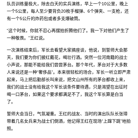
队员训练量极大，除去白天的实兵演练，早上一个10公里，晚上
一个5公里，每人至少要背负20枚手榴弹、6个弹夹、一支枪，还
有一个5公斤的炸药包或者多支爆破筒。
“这个时候，你就不忍心再摆拍折腾他们了。我一下对他们产生了
一种敬畏。”王红说。
一次演练结束后，军长去看望大家搞座谈，他说，到誓师大会那
天，我们要为你们披红戴花，喝壮行酒。突然一位河南籍的战士
小声说，那能不能给我们尝尝茅台。那个年代，茅台对于大多数
人来说还是一种“奢侈品”。本来很轻松的场合，军长一听立即严肃
起来，马上把后勤部长叫来说，把文山州所有的茅台都收上来，
我们的战士没有给我这个军长谈条件要待遇，只是渴望在出征时
喝一口茅台，如果这个要求都满足不了，我这个军长算是白当
了。
誓师大会当日，气氛凝重。王红的战友、当时的演出队队长张璋
带着几名女兵来为战士们倒酒，他记得王红在现场“上蹿下跳”地拍
照。