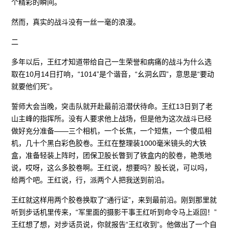
个精彩的瞬间。
然而，真实的战斗没有一丝一毫的浪漫。
二
多年以后，王红才知道带给自己一生荣誉和病痛的战斗为什么选
取在10月14日打响，“1014”是个谐音，“幺洞幺四”，意思是“要动
就要他们死”。
誓师大会当晚，突击队就开赴最前沿潜伏待命。王红13日到了老
山主峰的指挥所。没有人要求他上战场，但是他为这次战斗已经
做好充分准备——三个相机，一个长焦，一个短焦，一个傻瓜相
机，几十个黑白彩色胶卷。王红在整理装1000毫米镜头的大铁
盒，准备轻装上阵时，团保卫股长瞥到了铁盒内的胶卷，艳羡地
说，哎呀，这么多胶卷啊。王红说，想要吗？股长说，可以吗，
给两个吧。王红说，行，派两个人把我送到前沿。
王红就这样用两个胶卷换取了“通行证”，来到最前沿。刚到那里就
听到步话机里传来，“军里面的摄影干事王红听到命令马上返回！”
王红想了想，对步话员说，你就报告“王红收到”。他做出了一个自