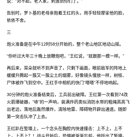
说：“对不起，老人家，刺激到你们了。”
告别时，罗卜基的老母亲抱着王红的头，用手轻轻摩挲他的脸，
依依不舍。
三
炮火准备是在中午12时58分开始的，整个老山地区地动山摇。
“你听过大年三十晚上放鞭炮吧，”王红说，“就跟那一模一样。”
再后来，耳朵就听不到声音了，只剩下画面，眼前敌军的阵地上
缓缓升腾起一簇又一簇尘土的烟雾，好像镜头慢放一样，树枝、
尸体被炸飞到空中。王红手中相机的快门“嗒嗒”不停地响起。
30分钟的炮火准备结束后，工兵前出破障。王红第一次看到74改
火箭爆破器，“哧”的一声响，装满炸药类似消防水带的粗绳高高飞
出老远，落地后轰然爆炸，清除地雷、障碍物开辟出通道。随即
第一突击队冲了上去。
王红趴在堑壕上，一个念头在胸腔内快速撞击：上不上，上不
上，上不上？！战斗开始后，恐惧被渐渐忘却，他跃出了堑壕。