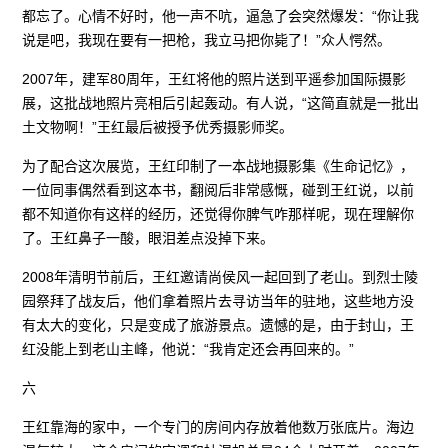
都忘了。心情不好时，他一声不吭，逼急了会突然爆发：“你让我
说是吧，我现在要有一把枪，我立马把你毙了！”众人愕然。
2007年，建军80周年，王红将他的照片送到平遥参加国际摄影
展，这批战地照片亮相后引起轰动。有人说，“这简直就是一批出
土文物啊！”王红最后被授予优秀摄影师奖。
为了配合这次展览，王红印制了一本战地摄影集《生命记忆》，
一位同事偶然看到这本书，翻阅后非常感慨，碰到王红说，以前
都不知道你有这样的经历，还觉得你脾气咋那样呢，现在理解你
了。王红鼻子一酸，眼泪差点没掉下来。
2008年清明节前后，王红邀请尚侯风一起回到了老山。到烈士陵
园祭拜了战友后，他们拿着照片去寻访当年的驻地，这些地方没
有太大的变化，只是变成了旅游景点。遗憾的是，由于封山，王
红没能上到老山主峰，他说：“我肯定还会再回来的。”
六
王红靠海的家中，一个专门的房间内存放着他数万张底片。海边