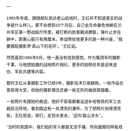
一
1985年年底，跟随部队到达老山前线时，王红并不知道真实的战
争是什么样儿，更不会想到10个月后，自己会生命垂危地躺在兰
州军区第一野战医疗所里，被打断的肋骨戳进脾脏，弹片止步在
肺中，距离心脏只有两厘米。参战带给他更多的是一种兴奋，“我
要摘取摄影界‘高山下的花环’。”王红说。
然而直到1986年8月，他一直没有找到感觉。作为集团军的摄影
干事，与他想拍摄的战地照片相比，更多的拍照任务是迎来送
往、军民共建等内容。
那时王红从事摄影工作已经9年，摄影技术已很娴熟，一些作品也
曾获得大奖，但他的摄影理念还被一些无形的枷锁禁锢着。
一些照片有摆拍的痕迹。他好不容易跟着运送补给物资的军工去
趟前沿阵地，看到路边有一处漂亮的瀑布，为了把照片拍得漂亮
些，王红就说，哥们，走到水里去，“这叫‘跋山涉水’”。
“当时的氛围中，我们拍的军人都是无坚不摧、所向披靡的样板戏