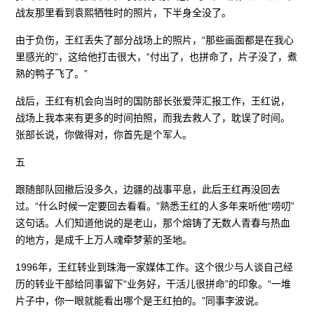
战友那里看到袁熙牺牲时的照片，下半身全没了。
由于负伤，王红丢失了部分战场上的照片，“那些画面都是在我心
里感光的”，这给他打击很大，“付出了，也拼命了，片子没了，煮
熟的鸭子飞了。”
战后，王红有机会向当时的国防部长张爱萍汇报工作，王红说，
战场上我本来有更多的时间拍照，而我去救人了，耽误了时间。
张部长说，你做得对，你首先是个军人。
五
跟随部队回撤后没多久，边疆的战事平息，此后王红再没回去
过。“什么时候一定要回去看看。”熟悉王红的人多年来听他“唠叨”
这句话。人们知道他说的是老山，那个熔铸了无数人青春与热血
的地方，是成千上万人魂牵梦萦的圣地。
1996年，王红转业到珠海一家媒体工作。这个很少与人谈自己经
历的转业干部给同事留下“业务好，干活儿很拼命”的印象。“一堆
片子中，你一眼就能看出哪个是王红拍的。”同事李波说。