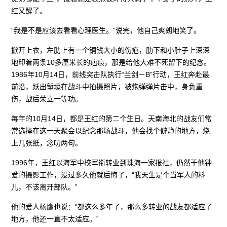
红又醒了。
“我是不是应该去看看心理医生。”说完，他自己爽朗地笑了。
掀开上衣，左肋上有一个铜钱大小的伤疤，肋下和小肚子上深深
地印着两条10多厘米长的疤痕，那是给他大难不死留下的纪念。
1986年10月14日，前线突击队执行“兰剑－B”行动，王红奔赴最
前沿，跃出堑壕在战斗中拍摄照片，被炮弹弹片击中，身负重
伤，战后荣立一等功。
每年的10月14日，都是王红的第二个生日。天南海北的战友们常
常选择在这一天聚会以纪念那场战斗，他会找个僻静的地方，烧
上几张纸，念叨两句。
1996年，王红以海军中校军衔转业到珠海一家报社，仍然干他钟
爱的摄影工作，没过多久他就后悔了，“我天生是个当军人的料
儿，不该离开部队。”
他的爱人杨鹰也说：“都这么多年了，那么多转业的战友都适应了
地方，他还一直不太适应。”