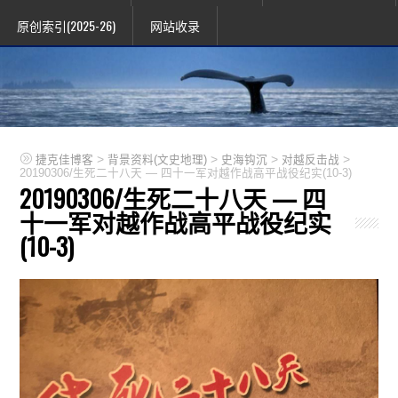
原创索引(2025-26)
网站收录
>
>
>
>
捷克佳博客
背景资料(文史地理)
史海钩沉
对越反击战
20190306/生死二十八天 — 四十一军对越作战高平战役纪实(10-3)
20190306/生死二十八天 — 四
十一军对越作战高平战役纪实
(10-3)