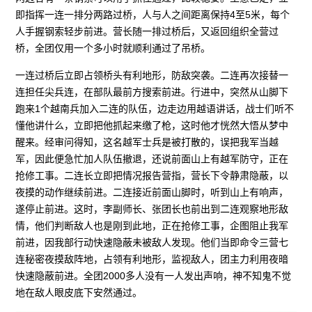
即指挥一连一排分两路过桥，人与人之间距离保持4至5米，每个
人手握钢索轻步前进。营长随一排过桥后，又返回组织全营过
桥，全团仅用一个多小时就顺利通过了吊桥。
一连过桥后立即占领桥头有利地形，防敌突袭。二连再次接替一
连担任尖兵连，在部队最前方搜索前进。行进中，突然从山脚下
跑来1个越南兵加入二连的队伍，边走边用越语讲话，战士们听不
懂他讲什么，立即把他抓起来缴了枪，这时他才恍然大悟从梦中
醒来。经审问得知，这名越军士兵是被打散的，误把我军当越
军，因此便急忙加人队伍撤退，还说前面山上有越军防守，正在
抢修工事。二连长立即把情况报告营指，营长下令静肃隐蔽，以
夜摸的动作继续前进。二连接近前面山脚时，听到山上有响声，
遂停止前进。这时，李副师长、张团长也前出到二连观察地形敌
情，他们判断敌人也是刚到此地，正在抢修工事，企图阻止我军
前进，因我部行动快速隐蔽未被敌人发现。他们当即命令三营七
连秘密夜摸敌阵地，占领有利地形，监视敌人，团主力利用夜暗
快速隐蔽前进。全团2000多人没有一人发出声响，神不知鬼不觉
地在敌人眼皮底下安然通过。