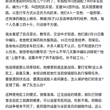
距进攻发起时间仅有几个小时了，军指给361团调配了800多名民
兵，编为1个营，叫田阳民兵营，支援361团作战。民兵营摸着夜
路，以急行军方式从念井方向赶来，他们4人一支枪、一副担架，
还有弹药箱加上棉衣、棉被(毯子)以及各种各样的给养、用具，每
个人负重三四十斤，行动很不方便。
我去看望了民兵营长、教导员，交谈中才知道，他们是2月15日集
中编队，发放枪支弹药和衣服用品，16日仓促发给养、担架后，
急匆匆从田阳坐车赶过来，许多人都互不认识，也不知道执行什
么任务。我惊奇地问教导员:”为什么不早几天集中编队训练呢?”他
说:”上面不准，说集中早了供不起饭吃，补不起工分。”
他说得是那么坦率轻松，他哪里知道这是战场，要打仗啊!这么多
民工，装备又重，未经训练就匆忙派到穿插部队执行保障任务，
要是遇到伏击战、遭遇战或敌人夜间袭击，怎么保护他们的安全?
走错了路、掉了队怎么办?
这种使用民工的模式，很像淮海、辽沈战役的情景，部队打到哪
里支前民工就跟到哪里，可以说是军民同战、形影不离。但眼前
的战争根本不同了，是异国作战是与全民皆兵的越南作战，这么