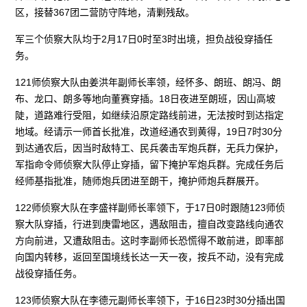
区，接替367团二营防守阵地，清剿残敌。
军三个侦察大队均于2月17日0时至3时出境，担负战役穿插任
务。
121师侦察大队由姜洪年副师长率领，经怀多、朗班、朗冯、朗
布、龙口、朗多等地向董赛穿插。18日夜进至朗班，因山高坡
陡，道路难行受阻，如继续沿原定路线前进，无法按时到达指定
地域。经请示一师首长批准，改道经通农到黄得，19日7时30分
到达通农后，因当时敌特工、民兵袭击军炮兵群，无兵力保护，
军指命令师侦察大队停止穿插，留下掩护军炮兵群。完成任务后
经师基指批准，随师炮兵团进至朗干，掩护师炮兵群展开。
122师侦察大队在李盛祥副师长率领下，于17日0时跟随123师侦
察大队穿插，行进到庚雷地区，遇敌阻击，擅自改变路线向通农
方向前进，又遭敌阻击。这时李副师长恐慌得不敢前进，即率部
向国内转移，返回至国境线长达一天一夜，按兵不动，没有完成
战役穿插任务。
123师侦察大队在李德元副师长率领下，于16日23时30分插出国