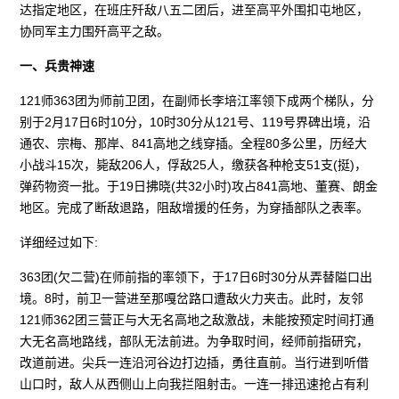
达指定地区，在班庄歼敌八五二团后，进至高平外围扣屯地区，
协同军主力围歼高平之敌。
一、兵贵神速
121师363团为师前卫团，在副师长李培江率领下成两个梯队，分
别于2月17日6时10分，10时30分从121号、119号界碑出境，沿
通农、宗梅、那岸、841高地之线穿插。全程80多公里，历经大
小战斗15次，毙敌206人，俘敌25人，缴获各种枪支51支(挺)，
弹药物资一批。于19日拂晓(共32小时)攻占841高地、董赛、朗金
地区。完成了断敌退路，阻敌增援的任务，为穿插部队之表率。
详细经过如下:
363团(欠二营)在师前指的率领下，于17日6时30分从弄替隘口出
境。8时，前卫一营进至那嘎岔路口遭敌火力夹击。此时，友邻
121师362团三营正与大无名高地之敌激战，未能按预定时间打通
大无名高地路线，部队无法前进。为争取时间，经师前指研究，
改道前进。尖兵一连沿河谷边打边插，勇往直前。当行进到听借
山口时，敌人从西侧山上向我拦阻射击。一连一排迅速抢占有利