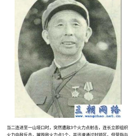
当二连进至一山垭口时，突然遭敌3个火力点射击，连长立即组织
火力向敌反击，摧毁敌火力点1个，并迅速通过封锁区。但营指与