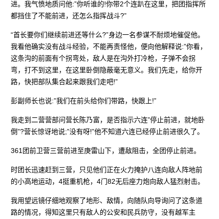
进。我气愤地质问他:”你听谁的!你带2个连趴在这里，把团指挥所
都挡住了不能前进，还怎么指挥战斗?”
“首长要你们继续前进还等什么?”身边一名参谋不耐烦地催促他。
我看他确实没有战斗经验，不能再责怪他，便向他解释说:”你看，
这条沟的前面有个拐弯处，敌人是在沟外打冷枪，子弹不会拐
弯，打不到这里，在这里卧倒隐蔽毫无意义。我们先走，给你开
路，快把部队集合起来跟我们走吧!”
彭副师长也说:”我们在前头给你们带路，快跟上!”
我走到二营营部问营长陈乃富，是否指示六连”停止前进，就地卧
倒”?营长惊讶地说;”没有呀!”他不知道六连已经停止前进很久了。
361团前卫营三营前进至庚雷山下，遭敌阻击，全团停止前进。
时团长迅速赶到三营，只见他们正在火力掩护八连向敌人阵地前
的小高地运动，4挺重机枪，4门82无后座力炮向敌人猛烈射击。
我用望远镜仔细地观察了地形、敌情，向随队向导询问了这条道
路的情况，得知这里只有敌人的公安和民兵防守，没有越军主