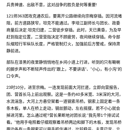
兵贵神速、出敌不意，这对战争的胜负是何等重要!
121师363团攻克通农后，要离开公路继续向宗梅穿插。因河流堵
阻，前方道路狭窄，坦克不能通过。李培江副师长与团长、政委
商量后决定:坦克归建，二营徒步穿插。此时，天已黄昏，为及早
赶到指定位置，二营营指决定不顾疲劳，夜间继续穿插。命令部
队缩短行军纵队长度，严格管制灯火，加强前后方警戒，保持肃
静前进。
部队在漆黑的夜里静悄悄地在乡间小道上行进，听到的只有唰喇
的脚步声和不断轻声传出的”跟上，不要讲话”、”小心，有小沟”的
口令声。
23时10分，进至宗梅。一连发现前面大河拦道，立即向营报告，
团、营首长马上前出观察。这是一条约40多米宽、3米深的大河，
水流湍急，大河上方悬空架着一道钢索吊桥。钢索上固定着一条
条木板，单人在桥上走动，钢丝颤动，左右摇摆，若不小心就会
掉进河里。怎么通过呢?营长果断地对团长说:”我先带1个排试试
看。”他用手电照着仔细观察着吊桥两边和脚下的木板，发现吊桥
两边各有一条钢索可以用手抓住通过，比较稳妥。主意已定，立