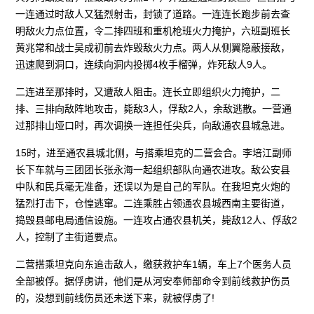
一连通过时敌人又猛烈射击，封锁了道路。一连连长跑步前去查
明敌火力点位置，令二排四班和重机枪班火力掩护，六班副班长
黄兆常和战士吴成初前去炸毁敌火力点。两人从侧翼隐蔽接敌，
迅速爬到洞口，连续向洞内投掷4枚手榴弹，炸死敌人9人。
二连进至那排时，又遭敌人阻击。连长立即组织火力掩护，二
排、三排向敌阵地攻击，毙敌3人，俘敌2人，余敌逃散。一营通
过那排山垭口时，再次调换一连担任尖兵，向敌通农县城急进。
15时，进至通农县城北侧，与搭乘坦克的二营会合。李培江副师
长下车就与三团团长张永海一起组织部队向通农进攻。敌公安县
中队和民兵毫无准备，还误以为是自己的军队。在我坦克火炮的
猛烈打击下，仓惶逃窜。二连乘胜占领通农县城西南主要街道，
捣毁县邮电局通信设施。一连攻占通农县机关，毙敌12人、俘敌2
人，控制了主街道要点。
二营搭乘坦克向东追击敌人，缴获救护车1辆，车上7个医务人员
全部被俘。据俘虏讲，他们是从河安奉师部命令到前线救护伤员
的，没想到前线伤员还未送下来，就被俘虏了!