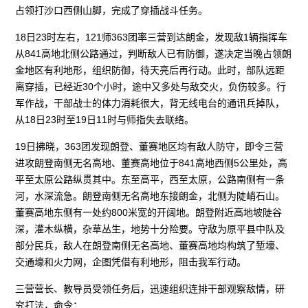
占领打沙口西侧山脚，完成了穿插战斗任务。
18日23时左右，121师363团率三营到达朗金，发现敌1辆指挥车
从841高地北侧公路通过，判断敌人已有防御，遂决定当晚占领朗
金地区有利地形，组织防御，待天亮后再行动。此时，部队远距
离穿插，已经近30个小时，途中又多处与敌交火，负伤较多。行
军作战，干部战士的体力消耗很大，背无线电台的通讯兵掉队，
从18日23时至19日11时与师指失去联络。
19日拂晓，363团发现朗登、董赛地区均有敌人防守，即令三营
进攻朗登南侧无名高地、董赛高地位于841高地西侧5公里处，高
平至太原公路纵贯其中。东至高平，西至太原，公路南侧有一条
河，水深流急。朗登南侧无名高地东接朗金，北侧为陡峭石山。
董赛高地东侧有一处约800米宽的开阔地。朗登附近高地坡陡谷
深，灌木纵横，杂草丛生，地势十分险要。守敌为原平县中队及
部分民兵，敌人在朗登南侧无名高地、董赛高地均构筑了堑壕、
交通壕和火力网，企图凭借有利地形，阻击我军行动。
三营营长、教导员受领任务后，迅速组织连排干部观察敌情，研
究打法，命令：