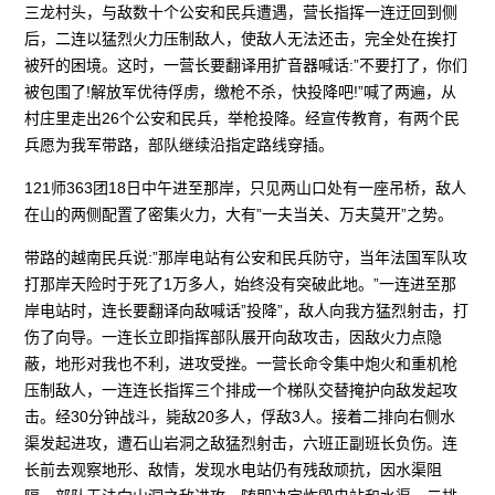
三龙村头，与敌数十个公安和民兵遭遇，营长指挥一连迂回到侧
后，二连以猛烈火力压制敌人，使敌人无法还击，完全处在挨打
被歼的困境。这时，一营长要翻译用扩音器喊话:”不要打了，你们
被包围了!解放军优待俘虏，缴枪不杀，快投降吧!”喊了两遍，从
村庄里走出26个公安和民兵，举枪投降。经宣传教育，有两个民
兵愿为我军带路，部队继续沿指定路线穿插。
121师363团18日中午进至那岸，只见两山口处有一座吊桥，敌人
在山的两侧配置了密集火力，大有”一夫当关、万夫莫开”之势。
带路的越南民兵说:”那岸电站有公安和民兵防守，当年法国军队攻
打那岸天险时于死了1万多人，始终没有突破此地。”一连进至那
岸电站时，连长要翻译向敌喊话”投降”，敌人向我方猛烈射击，打
伤了向导。一连长立即指挥部队展开向敌攻击，因敌火力点隐
蔽，地形对我也不利，进攻受挫。一营长命令集中炮火和重机枪
压制敌人，一连连长指挥三个排成一个梯队交替掩护向敌发起攻
击。经30分钟战斗，毙敌20多人，俘敌3人。接着二排向右侧水
渠发起进攻，遭石山岩洞之敌猛烈射击，六班正副班长负伤。连
长前去观察地形、敌情，发现水电站仍有残敌顽抗，因水渠阻