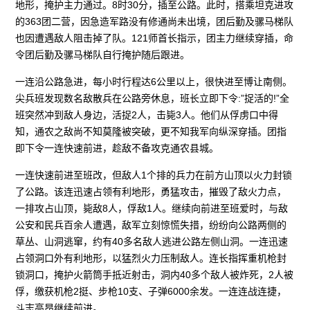
地形，掩护主力通过。8时30分，插至公路。此时，搭乘坦克进攻
的363团二营，因急造军路没有修通尚未出境，团后勤及骡马梯队
也因遭遇敌人阻击掉了队。121师首长指示，团主力继续穿插，命
令团后勤及骡马梯队自行掩护随后跟进。
一连沿公路急进，每小时行程达6公里以上，很快进至博让南侧。
尖兵班发现数名敌散兵在公路旁休息，班长立即下令:”捉活的!”全
班突然冲到敌人身边，活捉2人，击毙3人。他们从俘虏口中得
知，通农之敌尚不知莫隆被突破，更不知我军向纵深穿插。团指
即下令一连快速前进，趁敌不备攻克通农县城。
一连快速前进至班改，但敌人1个排的兵力在前方山顶以火力封锁
了公路。该连迅速占领有利地形，勇猛攻击，摧毁了敌火力点，
一排攻占山顶，毙敌8人，俘敌1人。继续向前进至班爱时，与敌
公安和民兵百余人遭遇，敌军立刻惊慌失措，纷纷向公路两侧的
草丛、山洞逃窜，约有40多名敌人逃进公路左侧山洞。一连迅速
占领洞口外有利地形，以猛烈火力压制敌人。连长指挥重机枪封
锁洞口，掩护火箭筒手抵近射击，洞内40多个敌人被炸死，2人被
俘，缴获机枪2挺、步枪10支、子弹6000余发。一连连战连捷，
斗志高昂继续前进。