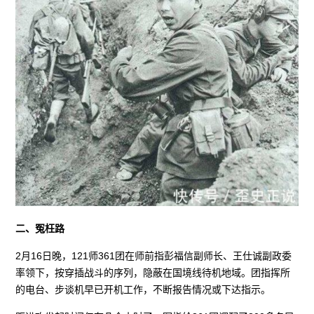
二、冤枉路
2月16日晚，121师361团在师前指彭福信副师长、王仕诚副政委
率领下，按穿插战斗的序列，隐蔽在国境线待机地域。团指挥所
的电台、步谈机早已开机工作，不断报告情况或下达指示。