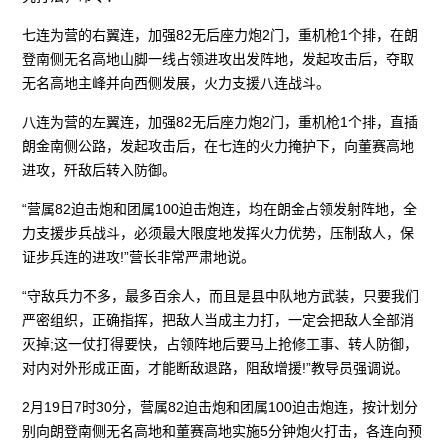
七连为营的右翼连，加强82无后座力炮2门，重机枪1个排，在朗
登南侧无名高地山脚一线占领进攻出发阵地，发起攻击后，夺取
无名高地主峰并向西侧发展，火力支援八连战斗。
八连为营的左翼连，加强82无后座力炮2门，重机枪1个排，直插
朗金南侧公路，发起攻击后，在七连的火力掩护下，向董赛高地
进攻，歼敌后转入防御。
“营属82迫击炮和团属100迫击炮连，均在朗金占领发射阵地，全
力支援步兵战斗，必须最大限度地发挥火力优势，压制敌人，保
证步兵连的进攻!”营长非常严肃地说。
“守敌兵力不多，最多百余人，而且是县中队地方武装，只要我们
严密组织，正确指挥，把敌人当成主力打，一定会把敌人全部消
灭掉;这一仗打得要快，占领阵地后要马上抢修工事、转人防御，
对内对外形成正面，才能断敌退路，阻敌增援!”教导员强调说。
2月19日7时30分，营属82迫击炮和团属100迫击炮连，按计划分
别向朗登南侧无名高地和董赛高地实施5分钟炮火打击，各连向预