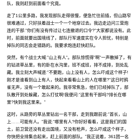
队，我则赶到前面看个究竟。
走了1公里多路，我发现部队走得很慢，便急忙往前插，但山路窄
很难通过，只好扶着战士一个一个地穿过去。我边走边问三营炮
连的干部:”你们有没有传过让七连撤退的口令?”大家都说没有。此
时，前面就要出国境线了，部队行军速度实在令人担忧，特别是
掉队的同志会走错路的。我要求炮连赶快赶队。
突然，有个战士大喊:”山上有人”。部队惊慌得”啊”一声散掉了，有
的钻进草丛里，有的卧在水沟里，班不成班，排不成排，到处乱
藏。我立刻大声喊道:”不要跑，山上没有人，怎么吓成这个样子!
刚才是谁看到山上有人，快起来看看山上的人在哪里?”这日时鸦
雀无声，没有一个敢起来的。我非常焦急，他们已经掉队了，部
队散开到处躲藏，怎么打仗啊!我便问:”这里有干部吗?排长在哪
里?快到我这里来。”
这时，从路旁的草丛里钻出一名干部，走到我跟前说:”首长，山
上……可能有人。”我说:”哪里有人?你好好看看，这是我们的国
土，前卫营还没有走出国境，又没有枪声，怎么吓成这个样子，
你快把全排集合起来，赶上前面的部队。”我正说着，361团一名