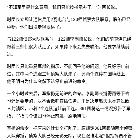
“不知军里是什么意图，我们只能按指示办了。”时团长说。
时团长立即让通信兵用2瓦电台与123师侦察大队联系，联络已经
中断，他们出境走得很远了。
与122师侦察大队联系时，122师李副师长说，他们的前卫连已经
跟着三师侦察大队走了，如果停下来会失去联络，他要求继续前
进。
时团长只能重复军部的指示，不能回答他的问题。他只好停止前
进，其中两个连跟三师侦察大队走了，另两个连停在国境线上，
他不明白为什么突然下达停止前进的命令。
一个小时过去后，军指仍无前进的命令。李副师长觉得再等下去
也还是要走的，决不会撤销穿插任务。于是决定趁天未亮穿过敌
人封锁区，带着2个连队追赶前卫连。361团将这一情况报告了军
指，军指命令该团也停止前进，原地待命。
军指的命令，把原来的计划全打乱了。原规定361团跟随两个侦察
大队穿插，侦察大队已经无影无踪，现在跟谁走呢?但指挥员不管