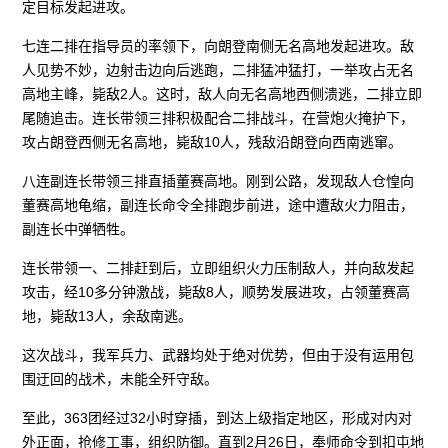
定目标发起进攻。
七连二排在指导员的率领下，向朗登南侧无名高地发起进攻。敌
人见势不妙，边射击边向后逃跑，二排猛冲猛打，一举攻占无名
高地主峰，毙敌2人。这时，敌人向无名高地西侧溃逃，二排立即
尾随追击。连长带领三排积极配合二排战斗，在营炮火掩护下，
攻占朗登西侧无名高地，毙敌10人，残敌沿朗登向西南逃窜。
八连副连长带领三排直插董赛高地。刚到公路，发现敌人仓惶向
董赛高地龟缩，副连长命令全排跑步前进，途中遭敌火力阻击，
副连长中弹牺牲。
连长带领一、二排赶到后，立即组织火力压制敌人，并向敌发起
攻击，经10多分钟激战，毙敌8人，顺势发展进攻，占领董赛高
地，毙敌13人，余敌南逃。
这次战斗，我军兵力、武器均处于绝对优势，但由于没有运用包
围迂回的战术，未能全歼守敌。
至此，363团经过32小时穿插，到达上级指定地区，形成对内对
外正面，抢修工事，组织防御。直到2月26日，奉师命令到扣屯地