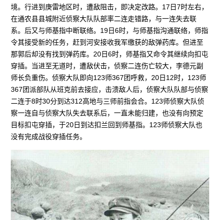
境。行进到庚雷地区时，遭敌阻击，即决定改路。17日7时左右，
在通农县县城附近侦察大队队部率二连走错路，与一连失去联
系。后又与师基指中断联络。19日6时，与师基指沟通联络，师指
令其接受新的任务，赶到河安接收我军缴获的敌弹药库。但进至
那郭后却没有找到弹药库。20日6时，师基指又命令其继续向扣屯
穿插。当进至无道时，遭敌伏击，侦察二连伤亡较大，李德元副
师长负重伤。侦察大队即向123师367团呼救，20日12时，123师
367团派部队从班克前去接应，击溃敌人后，侦察大队队部与侦察
二连于8时30分到达312高地与三师前指会合。123师侦察大队侦
察一连自与侦察大队失去联系后，一直未能归建，也没有向预定
目标扣屯穿插，于20日到达扣兰回到师基指。123师侦察大队也
没有完成战役穿插任务。