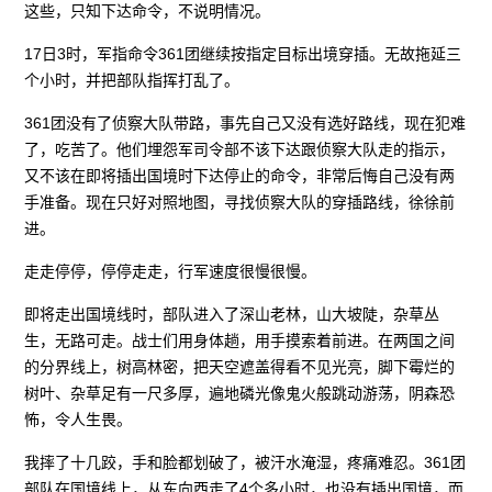
这些，只知下达命令，不说明情况。
17日3时，军指命令361团继续按指定目标出境穿插。无故拖延三
个小时，并把部队指挥打乱了。
361团没有了侦察大队带路，事先自己又没有选好路线，现在犯难
了，吃苦了。他们埋怨军司令部不该下达跟侦察大队走的指示，
又不该在即将插出国境时下达停止的命令，非常后悔自己没有两
手准备。现在只好对照地图，寻找侦察大队的穿插路线，徐徐前
进。
走走停停，停停走走，行军速度很慢很慢。
即将走出国境线时，部队进入了深山老林，山大坡陡，杂草丛
生，无路可走。战士们用身体趟，用手摸索着前进。在两国之间
的分界线上，树高林密，把天空遮盖得看不见光亮，脚下霉烂的
树叶、杂草足有一尺多厚，遍地磷光像鬼火般跳动游荡，阴森恐
怖，令人生畏。
我摔了十几跤，手和脸都划破了，被汗水淹湿，疼痛难忍。361团
部队在国境线上，从东向西走了4个多小时，也没有插出国境，而