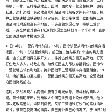
隔，部队无法向山洞之敌进攻。随即决定炸毁电站和水渠，二排
掩护，一排、三排接敌攻击。此时，团命令一营交替掩护，逐段
跃进，边打边插，务必攻占水电站至间代峡谷之间有利地形，掩
护二营快速插出峡谷执行预定任务。营长接令后，立即指挥二连
进至间代附近抢占有利地形，一连占领水渠石堤，掩护二营穿
插。一连全体官兵跪在1米深的水渠里坚持战斗一个半小时，直到
全团通过那岸才撤离水渠。
18日14时，一营向间代前进。15时，团令该营从间代向朗绕穿插
迁回。17时30分进至朗绕时，前卫连二连与敌约1个连的兵力遭
遇，连长立即指挥先敌开火，二排抢占朗绕东侧无名高地，打死
打伤敌人多人，将敌击溃。为保证团主力尽快穿插到位，团命令
一营就地占领有利地形，掩护团指率三营经银斗穿插至朗金。19
时，掩护团主力通过后，一营撤出朗绕东侧无名高地，全营收拢
沿团指路线前进。
这时，突然发现左右两侧山腰有手电光信号，银斗村内狗叫人
喊。营长精明果断，判断敌人企图在此要道上设伏或阻击，他立
即决定改路通过，返回到间代，又沿二营通过打沙口的路线插出
峡谷。该营在脱离团的指挥，自己掩护自己的情况下，于19日2时