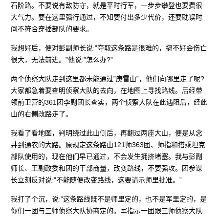
石阶路。不要说有敌防守，就是平时行军，一步步攀登也要费很
大气力。要在这里强行通过，不知要付出多少代价，还要耽误时
间不符合穿插部队的要求。
我想好后，便对彭副师长说:”夺取这条路是很难的，搞不好会伤亡
很大，无法前进。”他说:”怎么办?”
两个侦察大队走到这里都未能通过”庚雷山”，他们向哪里走了呢?
大家都急着要查明侦察大队的去向，在地图上寻找路线。后经带
领前卫营的361团李副团长查实，两个侦察大队在此遇阻后，经此
山的右侧改路走了。
我看了看地图，判明绕过此山侧后，再翻过两座大山，便是从念
井到通农的大路。原规定这条路由121师363团、师指和搭乘坦克
部队使用的，现在他们早已通过，不会发生拥挤堵塞。我与彭副
师长、王副政委和团的干部商量，改变路线，不要强攻。团参谋
长立刻反对说:”不能随便改变路线，这要请示师里批准。”
我打了个沉，说:”这条路线既不是师里定的，也不是军里定的，是
你们一团与三师侦察大队协商定的。军指示一团跟三师侦察大队