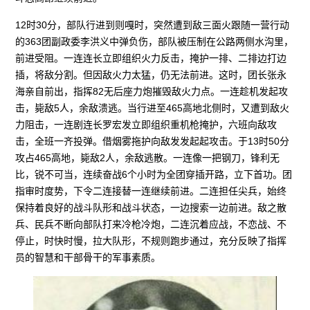
12时30分，部队行进到则嘎时，突然遭到敌三面火跟随一营行动
的363团副政委李洪义中弹负伤，部队被压制在公路两侧水沟里，
前进受阻。一连连长立即组织火力反击，掩护一排、二排边打边
插，将敌分割。但因敌火力太猛，仍无法前进。这时，团长张永
海亲自前出，指挥82无后座力炮摧毁敌火力点。一连趁机发起攻
击，毙敌5人，余敌溃逃。当行进至465高地北侧时，又遭到敌火
力阻击，一连剧连长罗宏发立即组织重机枪掩护，六班向敌攻
击，全班一齐投弹。借烟雾拖护向敌发发起起攻击。于13时50分
攻占465高地，毙敌2人，余敌逃散。一连像一把钢刀，锋利无
比，锐不可当，连续奋战6个小时为全团穿插开路，立下首功。团
指审时度势，下令二连接替一连继续前进。二连担任尖兵，始终
保持着良好的战斗队形和战斗状态，一边搜索一边前进。敌之散
兵、民兵不断向部队打来冷枪冷炮，二连沉着应战，不恋战、不
停止，时快时慢，拉大队形，不规则跑步通过，充分反映了指挥
员的智慧和干部骨干的军事素质。