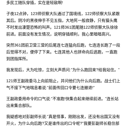
多民工随队穿插，实在是轻敌啊!
子夜12点钟，123师侦察大队通过了国境线，122师侦察大队紧跟
其后。阴冷的黑夜伸手不见五指，大地死一般寂静，只有猫头鹰
不时发出凄楚恐怖的叫声。121师361团尾随122师侦察大队徐徐
前进。前面没有发生情况，说明穿插顺利，我心里暗暗高兴。
突然361团前卫营三营的后尾连七连猛向后跑，七连连长跑了一段
后觉得不对，便停了下来。七连其他人也拼命向后逃跑，一直跑
到团指挥所。
我发现后，大为吃惊，立刻大声质问:”为什么跑回来?给我站住。”
121师王副政委马上向前阻止，并问他们为什么向后跑。战士们上
气不接下气地喘息着说:”前面传回口令要七连撤退!”
王副政委用命令的口气说:”不准跑!快集合起来继续前进。”连长站
出来集合部队。
我疑惑地对彭副师长说:”真是怪事，刚刚出发，还没有出国又没有
开火，为什么向后跑?又是谁传出的口令呢?”我要彭副师长稳住部