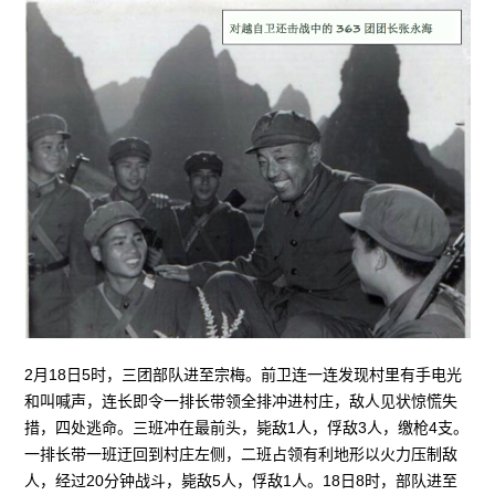
2月18日5时，三团部队进至宗梅。前卫连一连发现村里有手电光
和叫喊声，连长即令一排长带领全排冲进村庄，敌人见状惊慌失
措，四处逃命。三班冲在最前头，毙敌1人，俘敌3人，缴枪4支。
一排长带一班迂回到村庄左侧，二班占领有利地形以火力压制敌
人，经过20分钟战斗，毙敌5人，俘敌1人。18日8时，部队进至