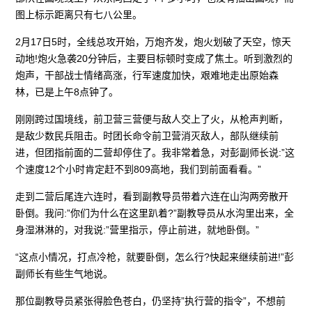
图上标示距离只有七八公里。
2月17日5时，全线总攻开始，万炮齐发，炮火划破了天空，惊天
动地!炮火急袭20分钟后，主要目标顿时变成了焦土。听到激烈的
炮声，干部战士情绪高涨，行军速度加快，艰难地走出原始森
林，已是上午8点钟了。
刚刚跨过国境线，前卫营三营便与敌人交上了火，从枪声判断，
是敌少数民兵阻击。时团长命令前卫营消灭敌人，部队继续前
进，但团指前面的二营却停住了。我非常着急，对彭副师长说:”这
个速度12个小时肯定赶不到809高地，我们到前面看看。”
走到二营后尾连六连时，看到副教导员带着六连在山沟两旁散开
卧倒。我问:”你们为什么在这里趴着?”副教导员从水沟里出来，全
身湿淋淋的，对我说:”营里指示，停止前进，就地卧倒。”
“这点小情况，打点冷枪，就要卧倒，怎么行?快起来继续前进!”彭
副师长有些生气地说。
那位副教导员紧张得脸色苍白，仍坚持”执行营的指令”，不想前