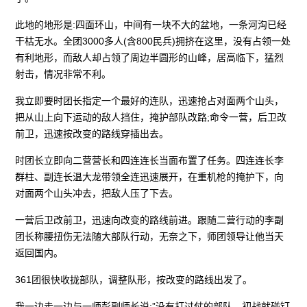
此地的地形是:四面环山，中间有一块不大的盆地，一条河沟已经
干枯无水。全团3000多人(含800民兵)拥挤在这里，没有占领一处
有利地形，而敌人却占领了周边半圆形的山峰，居高临下，猛烈
射击，情况非常不利。
我立即要时团长指定一个最好的连队，迅速抢占对面两个山头，
把从山上向下运动的敌人挡住，掩护部队改路;命令一营，后卫改
前卫，迅速按改变的路线穿插出去。
时团长立即向二营营长和四连连长当面布置了任务。四连连长李
群柱、副连长温大龙带领全连迅速展开，在重机枪的掩护下，向
对面两个山头冲去，把敌人压了下去。
一营后卫改前卫，迅速向改变的路线前进。跟随二营行动的李副
团长称腰扭伤无法随大部队行动，无奈之下，师团领导让他当天
返回国内。
361团很快收拢部队，调整队形，按改变的路线出发了。
我一边走一边与一师彭副师长说:”没有打过仗的部队，初战就碰钉