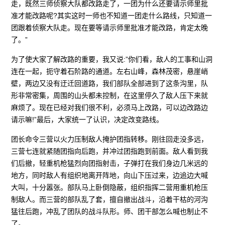
走，既然三师侦察大队都改路走了，一团为什么还要请示师里批
准才能改路呢?其实这时一师也不知道一团走什么路线，只知道一
团跟着侦察大队走。现在要等请示师里批准才能改路，肯定太晚
了。”
为了使大家了解改路的重要，我又说:”你们看，敌人的工事和山洞
连在一起，扼守着石阶路的通道。左右山峰，森林茂密，悬崖峭
壁，两边又没有迂迁回道路，我们部队全部进到了这条沟里，队
形非常密集，周围的山头都未控制，在这里停久了敌人压下来就
麻烦了。现在已经对我们很不利，必须马上改路，可以边改路边
请示嘛!”最后，大家统一了认识，决定改变路线。
团长命令三营以火力压制敌人掩护团指转移。刚往回走没多远，
三营七连就紧随团指向后跑，并冲过团指跑到前面。敌人看到我
们后撤，轻重机枪猛烈向团指射击，子弹打在我们身边几米远的
地方，同时敌人有组织地离开阵地，向山下压过来，边追边大喊
大叫，十分嚣张。部队马上卧倒隐蔽，组织指挥二营用重机枪压
制敌人。而三营的部队乱了套，擅自撤出战斗，沿着干枯的河沟
猛往后跑，冲乱了团队的战斗队形。师、团干部怎么喊也制止不
了。