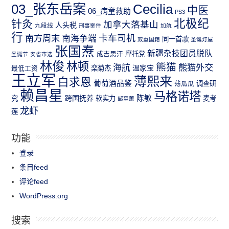
03_张东岳案
Cecilia
中医
06_病童救助
PS3
北极纪
针灸
加拿大落基山
人头税
九段线
刑事案件
加航
行
南方周末
卡车司机
南海争端
同一首歌
双重国籍
圣诞灯屋
张国焘
新疆杂技团员脱队
成吉思汗
摩托党
圣诞节
安省市选
林俊
林顿
熊猫
熊猫外交
海航
温家宝
最低工资
栾菊杰
王立军
薄熙来
白求恩
葡萄酒品鉴
薄瓜瓜
调查研
赖昌星
马格诺塔
跨国抚养
陈敏
究
软实力
麦考
邹至蕙
龙虾
莲
功能
登录
条目feed
评论feed
WordPress.org
搜索