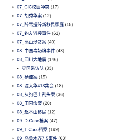
07_CIC校园冲突
(17)
07_胡秀华案
(12)
07_醉驾撞碎新移民家庭
(15)
07_钓友遇袭事件
(61)
07_高山涉贪案
(40)
08_中国毒奶粉事件
(43)
08_四川大地震
(146)
灾区采访队
(33)
08_杨佳案
(15)
08_渥太华413集会
(18)
08_灰狗巴士割头案
(36)
08_田园命案
(20)
08_赵本山移民
(12)
09_D-Case档案
(47)
09_T-Case档案
(199)
09_乌鲁木齐7·5事件
(63)