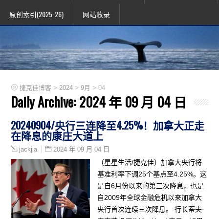
原创索引(2025-26)
网站收录
>
>
>
捷克佳博客
2024
9月
04
Daily Archive:
2024 年 09 月 04 日
20240904/央行三连降至4.25%！加拿大正走
在降息的康庄大道上
2024 年 09 月 04 日
jackjia
（星星生活/捷克佳）加拿大央行将
基准利率下调25个基点至4.25%。这
是自6月份以来的第三次降息，也是
自2009年全球金融危机以来加拿大
央行首次连续三次降息。 行长蒂夫·