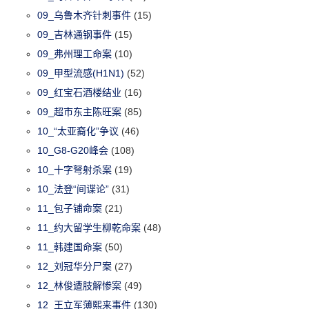
09_乌鲁木齐针刺事件
(15)
09_吉林通钢事件
(15)
09_弗州理工命案
(10)
09_甲型流感(H1N1)
(52)
09_红宝石酒楼结业
(16)
09_超市东主陈旺案
(85)
10_“太亚裔化”争议
(46)
10_G8-G20峰会
(108)
10_十字弩射杀案
(19)
10_法登“间谍论”
(31)
11_包子铺命案
(21)
11_约大留学生柳乾命案
(48)
11_韩建国命案
(50)
12_刘冠华分尸案
(27)
12_林俊遭肢解惨案
(49)
12_王立军薄熙来事件
(130)