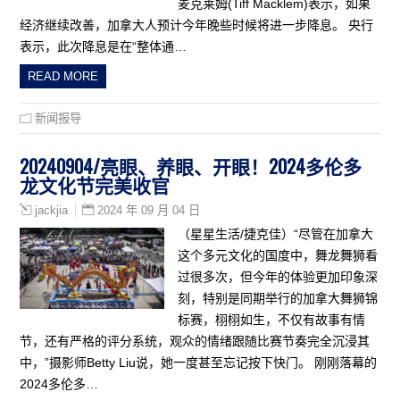
麦克莱姆(Tiff Macklem)表示，如果
经济继续改善，加拿大人预计今年晚些时候将进一步降息。 央行
表示，此次降息是在“整体通…
READ MORE
新闻报导
20240904/亮眼、养眼、开眼！2024多伦多
龙文化节完美收官
2024 年 09 月 04 日
jackjia
（星星生活/捷克佳）“尽管在加拿大
这个多元文化的国度中，舞龙舞狮看
过很多次，但今年的体验更加印象深
刻，特别是同期举行的加拿大舞狮锦
标赛，栩栩如生，不仅有故事有情
节，还有严格的评分系统，观众的情绪跟随比赛节奏完全沉浸其
中，”摄影师Betty Liu说，她一度甚至忘记按下快门。 刚刚落幕的
2024多伦多…