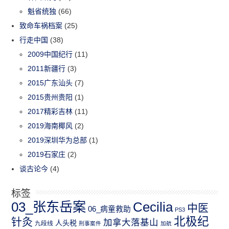
魁省统独
(66)
致命车祸档案
(25)
行走中国
(38)
2009中国纪行
(11)
2011新疆行
(3)
2015广东汕头
(7)
2015贵州贵阳
(1)
2017精彩吉林
(11)
2019海南椰风
(2)
2019深圳华为总部
(1)
2019石家庄
(2)
谈古论今
(4)
标签
03_张东岳案
Cecilia
中医
06_病童救助
PS3
北极纪
针灸
加拿大落基山
人头税
九段线
刑事案件
加航