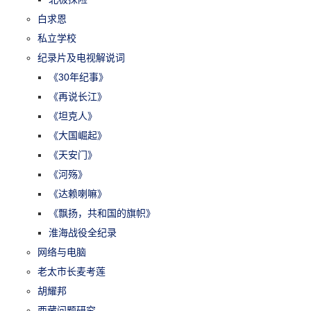
白求恩
私立学校
纪录片及电视解说词
《30年纪事》
《再说长江》
《坦克人》
《大国崛起》
《天安门》
《河殇》
《达赖喇嘛》
《飘扬，共和国的旗帜》
淮海战役全纪录
网络与电脑
老太市长麦考莲
胡耀邦
西藏问题研究