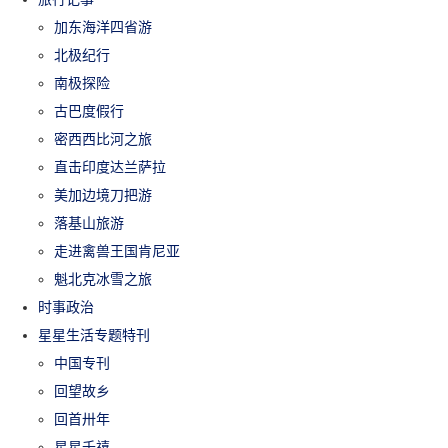
加东海洋四省游
北极纪行
南极探险
古巴度假行
密西西比河之旅
直击印度达兰萨拉
美加边境刀把游
落基山旅游
走进禽兽王国肯尼亚
魁北克冰雪之旅
时事政治
星星生活专题特刊
中国专刊
回望故乡
回首卅年
星星千禧