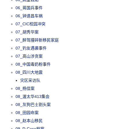
06_蒋国兵事件
06_钟道昌车祸
07_CIC校园冲突
07_胡秀华案
07_醉驾撞碎新移民家庭
07_钓友遇袭事件
07_高山涉贪案
08_中国毒奶粉事件
08_四川大地震
灾区采访队
08_杨佳案
08_渥太华413集会
08_灰狗巴士割头案
08_田园命案
08_赵本山移民
09_D-Case档案