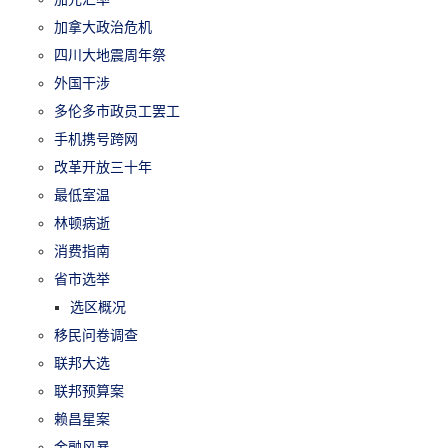
加拿大政治危机
四川大地震周年祭
外国干涉
多伦多市政员工罢工
手机携号跨网
改革开放三十年
最低室温
林顿病逝
消费指南
省市选举
选区概况
移民问卷调查
联邦大选
联邦预算案
赖昌星案
金融风暴