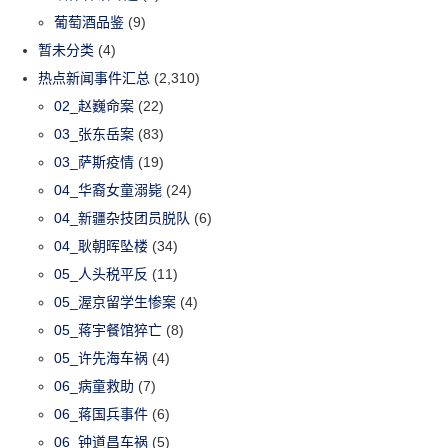
葡萄酒品鉴
(9)
暂未分类
(4)
热点新闻事件汇总
(2,310)
02_赵巍命案
(22)
03_张东岳案
(83)
03_萨斯疫情
(19)
04_华裔女童溺毙
(24)
04_新疆杂技团员脱队
(6)
04_耿朝晖坠楼
(34)
05_人头税平反
(11)
05_渥京留学生惨案
(4)
05_蒋宇餐馆猝亡
(8)
05_许先海车祸
(4)
06_病童救助
(7)
06_蒋国兵事件
(6)
06_钟道昌车祸
(5)