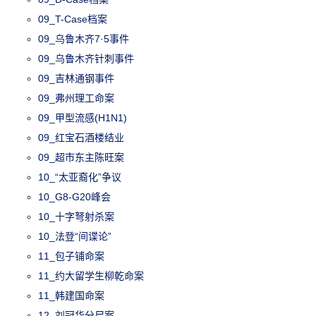
09_T-Case档案
09_乌鲁木齐7·5事件
09_乌鲁木齐针刺事件
09_吉林通钢事件
09_弗州理工命案
09_甲型流感(H1N1)
09_红宝石酒楼结业
09_超市东主陈旺案
10_“太亚裔化”争议
10_G8-G20峰会
10_十字弩射杀案
10_法登“间谍论”
11_包子铺命案
11_约大留学生柳乾命案
11_韩建国命案
12_刘冠华分尸案