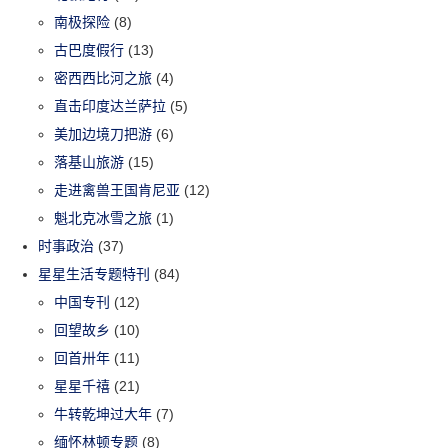
南极探险
(8)
古巴度假行
(13)
密西西比河之旅
(4)
直击印度达兰萨拉
(5)
美加边境刀把游
(6)
落基山旅游
(15)
走进禽兽王国肯尼亚
(12)
魁北克冰雪之旅
(1)
时事政治
(37)
星星生活专题特刊
(84)
中国专刊
(12)
回望故乡
(10)
回首卅年
(11)
星星千禧
(21)
牛转乾坤过大年
(7)
缅怀林顿专题
(8)