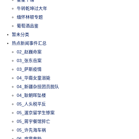
牛转乾坤过大年
缅怀林顿专题
葡萄酒品鉴
暂未分类
热点新闻事件汇总
02_赵巍命案
03_张东岳案
03_萨斯疫情
04_华裔女童溺毙
04_新疆杂技团员脱队
04_耿朝晖坠楼
05_人头税平反
05_渥京留学生惨案
05_蒋宇餐馆猝亡
05_许先海车祸
06_病童救助