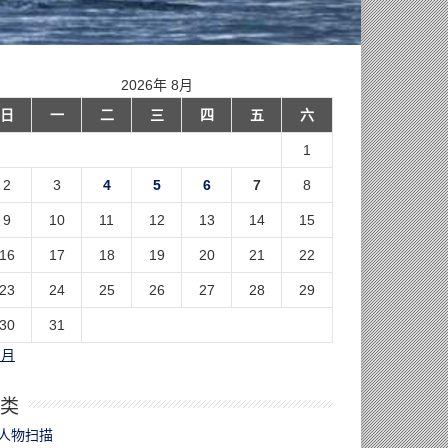
2026年 8月
日
一
二
三
四
五
六
1
2
3
4
5
6
7
8
9
10
11
12
13
14
15
16
17
18
19
20
21
22
23
24
25
26
27
28
29
30
31
7月
类
人物扫描