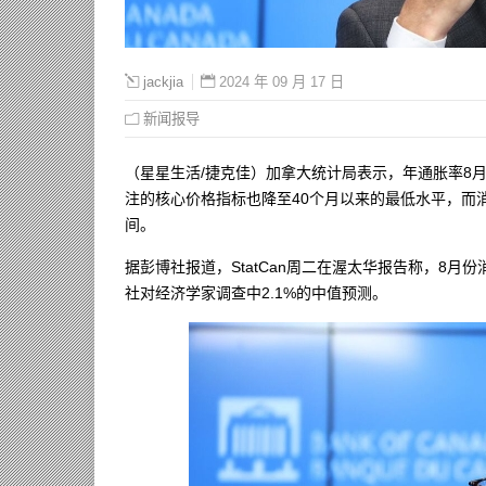
2024 年 09 月 17 日
jackjia
新闻报导
（星星生活/捷克佳）加拿大统计局表示，年通胀率8月
注的核心价格指标也降至40个月以来的最低水平，而
间。
据彭博社报道，StatCan周二在渥太华报告称，8月
社对经济学家调查中2.1%的中值预测。