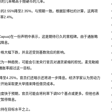
点的几率略高于抛硬币的几率。
2.55%降至2.35%，与预期一致。根据彭博社的计算，这两项
2.4%。
DiCapua)在一份声明中表示，这是期待已久的里程碑。由于通胀略
幅降息。
价格大幅下跌，并且还受到基数效应的影响。
成为一种趋势，可能会引发央行官员对通货紧缩的担忧。麦克勒姆
通胀率超过这一目标。
降至4.25%，官员们还暗示还将进一步降息。经济学家认为劳动力
者开始采取更大举措来降低借贷成本。
度快于预期，官员可能会将利率下调50个基点或更多。但他也表
定暂停降息。
维持在目标水平之上。