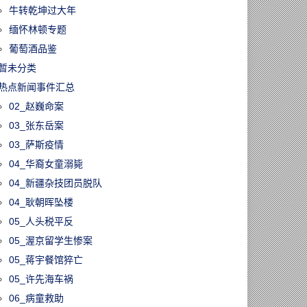
牛转乾坤过大年
缅怀林顿专题
葡萄酒品鉴
暂未分类
热点新闻事件汇总
02_赵巍命案
03_张东岳案
03_萨斯疫情
04_华裔女童溺毙
04_新疆杂技团员脱队
04_耿朝晖坠楼
05_人头税平反
05_渥京留学生惨案
05_蒋宇餐馆猝亡
05_许先海车祸
06_病童救助