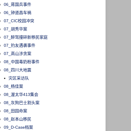
06_蒋国兵事件
06_钟道昌车祸
07_CIC校园冲突
07_胡秀华案
07_醉驾撞碎新移民家庭
07_钓友遇袭事件
07_高山涉贪案
08_中国毒奶粉事件
08_四川大地震
灾区采访队
08_杨佳案
08_渥太华413集会
08_灰狗巴士割头案
08_田园命案
08_赵本山移民
09_D-Case档案