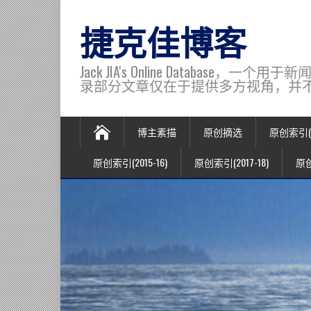
捷克佳博客
Jack JIA's Online Data
录部分文章仅在于提供多方视角，并不代表博主观
博主素描
原创摘选
原创索引(20
原创索引(2015-16)
原创索引(2017-18)
原创