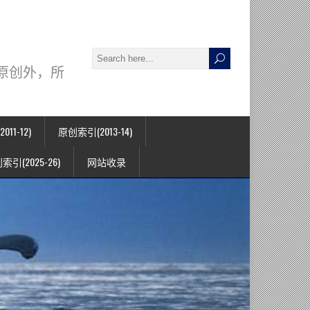
署名原创外，所
11-12)
原创索引(2013-14)
索引(2025-26)
网站收录