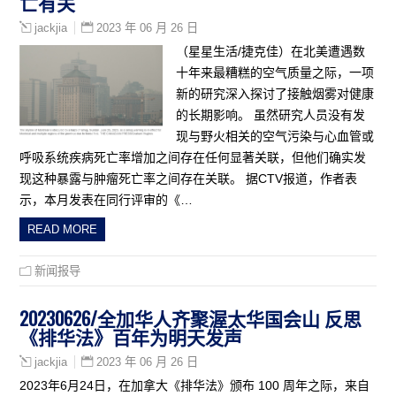
亡有关
2023 年 06 月 26 日
jackjia
（星星生活/捷克佳）在北美遭遇数
十年来最糟糕的空气质量之际，一项
新的研究深入探讨了接触烟雾对健康
的长期影响。 虽然研究人员没有发
现与野火相关的空气污染与心血管或
呼吸系统疾病死亡率增加之间存在任何显著关联，但他们确实发
现这种暴露与肿瘤死亡率之间存在关联。 据CTV报道，作者表
示，本月发表在同行评审的《…
READ MORE
新闻报导
20230626/全加华人齐聚渥太华国会山 反思
《排华法》百年为明天发声
2023 年 06 月 26 日
jackjia
2023年6月24日，在加拿大《排华法》颁布 100 周年之际，来自