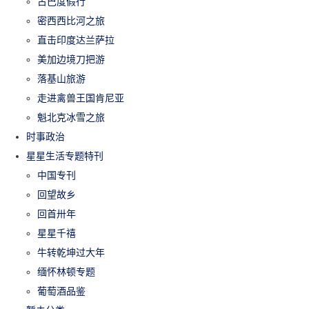
古巴度假行
密西西比河之旅
直击印度达兰萨拉
美加边境刀把游
落基山旅游
走进禽兽王国肯尼亚
魁北克冰雪之旅
时事政治
星星生活专题特刊
中国专刊
回望故乡
回首卅年
星星千禧
牛转乾坤过大年
缅怀林顿专题
葡萄酒品鉴