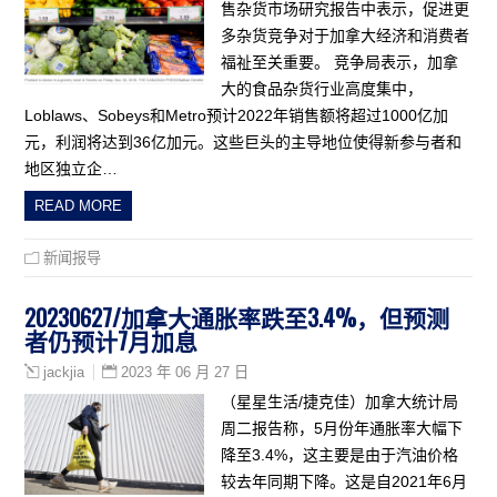
售杂货市场研究报告中表示，促进更
多杂货竞争对于加拿大经济和消费者
福祉至关重要。 竞争局表示，加拿
大的食品杂货行业高度集中，
Loblaws、Sobeys和Metro预计2022年销售额将超过1000亿加
元，利润将达到36亿加元。这些巨头的主导地位使得新参与者和
地区独立企…
READ MORE
新闻报导
20230627/加拿大通胀率跌至3.4%，但预测
者仍预计7月加息
2023 年 06 月 27 日
jackjia
（星星生活/捷克佳）加拿大统计局
周二报告称，5月份年通胀率大幅下
降至3.4%，这主要是由于汽油价格
较去年同期下降。这是自2021年6月