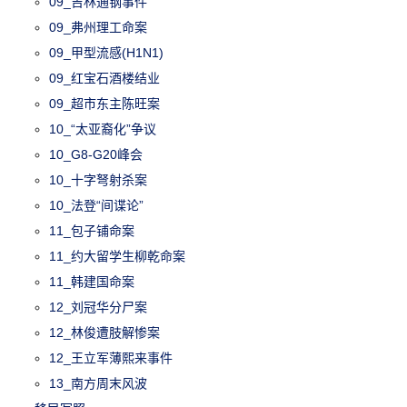
09_吉林通钢事件
09_弗州理工命案
09_甲型流感(H1N1)
09_红宝石酒楼结业
09_超市东主陈旺案
10_“太亚裔化”争议
10_G8-G20峰会
10_十字弩射杀案
10_法登“间谍论”
11_包子铺命案
11_约大留学生柳乾命案
11_韩建国命案
12_刘冠华分尸案
12_林俊遭肢解惨案
12_王立军薄熙来事件
13_南方周末风波