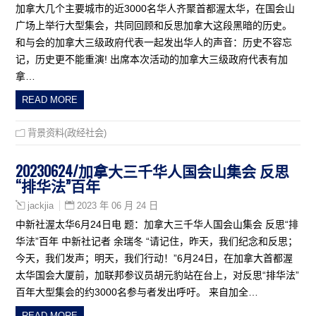
加拿大几个主要城市的近3000名华人齐聚首都渥太华，在国会山
广场上举行大型集会，共同回顾和反思加拿大这段黑暗的历史。
和与会的加拿大三级政府代表一起发出华人的声音：历史不容忘
记，历史更不能重演! 出席本次活动的加拿大三级政府代表有加
拿…
READ MORE
背景资料(政经社会)
20230624/加拿大三千华人国会山集会 反思
“排华法”百年
2023 年 06 月 24 日
jackjia
中新社渥太华6月24日电 题：加拿大三千华人国会山集会 反思“排
华法”百年 中新社记者 余瑞冬 “请记住，昨天，我们纪念和反思；
今天，我们发声；明天，我们行动！”6月24日，在加拿大首都渥
太华国会大厦前，加联邦参议员胡元豹站在台上，对反思“排华法”
百年大型集会的约3000名参与者发出呼吁。 来自加全…
READ MORE