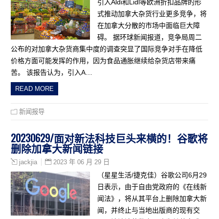
引入Aldi和Lidl等欧洲折扣品牌的形
式推动加拿大杂货行业更多竞争，将
在加拿大分散的市场中面临巨大障
碍。 据环球新闻报道，竞争局周二
公布的对加拿大杂货商集中度的调查突显了国际竞争对手在降低
价格方面可能发挥的作用，因为食品通胀继续给杂货店带来痛
苦。 该报告认为，引入A…
READ MORE
新闻报导
20230629/面对新法科技巨头来横的！谷歌将
删除加拿大新闻链接
2023 年 06 月 29 日
jackjia
（星星生活/捷克佳）谷歌公司6月29
日表示，由于自由党政府的《在线新
闻法》，将从其平台上删除加拿大新
闻，并终止与当地出版商的现有交