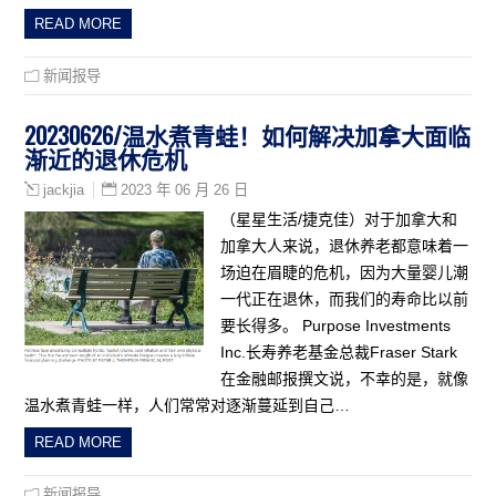
READ MORE
新闻报导
20230626/温水煮青蛙！如何解决加拿大面临
渐近的退休危机
2023 年 06 月 26 日
jackjia
（星星生活/捷克佳）对于加拿大和
加拿大人来说，退休养老都意味着一
场迫在眉睫的危机，因为大量婴儿潮
一代正在退休，而我们的寿命比以前
要长得多。 Purpose Investments
Inc.长寿养老基金总裁Fraser Stark
在金融邮报撰文说，不幸的是，就像
温水煮青蛙一样，人们常常对逐渐蔓延到自己…
READ MORE
新闻报导