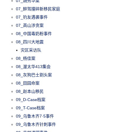
07_胡秀华案
07_醉驾撞碎新移民家庭
07_钓友遇袭事件
07_高山涉贪案
08_中国毒奶粉事件
08_四川大地震
灾区采访队
08_杨佳案
08_渥太华413集会
08_灰狗巴士割头案
08_田园命案
08_赵本山移民
09_D-Case档案
09_T-Case档案
09_乌鲁木齐7·5事件
09_乌鲁木齐针刺事件