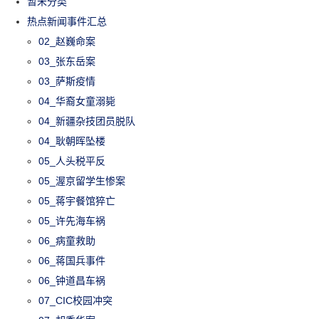
暂未分类
热点新闻事件汇总
02_赵巍命案
03_张东岳案
03_萨斯疫情
04_华裔女童溺毙
04_新疆杂技团员脱队
04_耿朝晖坠楼
05_人头税平反
05_渥京留学生惨案
05_蒋宇餐馆猝亡
05_许先海车祸
06_病童救助
06_蒋国兵事件
06_钟道昌车祸
07_CIC校园冲突