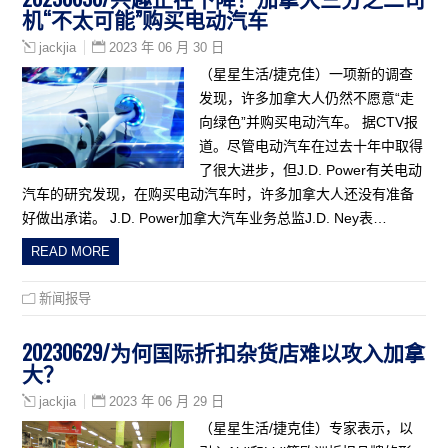
机“不太可能”购买电动汽车
2023 年 06 月 30 日
jackjia
（星星生活/捷克佳）一项新的调查
发现，许多加拿大人仍然不愿意“走
向绿色”并购买电动汽车。 据CTV报
道。尽管电动汽车在过去十年中取得
了很大进步，但J.D. Power有关电动
汽车的研究发现，在购买电动汽车时，许多加拿大人还没有准备
好做出承诺。 J.D. Power加拿大汽车业务总监J.D. Ney表…
READ MORE
新闻报导
20230629/为何国际折扣杂货店难以攻入加拿
大？
2023 年 06 月 29 日
jackjia
（星星生活/捷克佳）专家表示，以