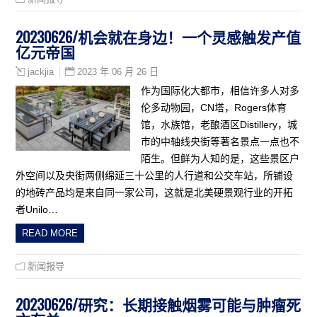
20230626/机会就在身边！一个灵感触发产值
亿元帝国
2023 年 06 月 26 日
jackjia
作为国际化大都市，相信许多人对多
伦多动物园，CN塔，Rogers体育
馆，水族馆，老酿酒区Distillery，城
市的中轴线央街等著名景点一点也不
陌生。但鲜为人知的是，这些景区户
外空间以及央街两侧绵延三十公里的人行道和公交车站，所铺设
的地砖产品均是来自同一家公司，这就是北美硬景观行业的开拓
者Unilo…
READ MORE
新闻报导
20230626/研究：长期接触烟雾可能与肿瘤死