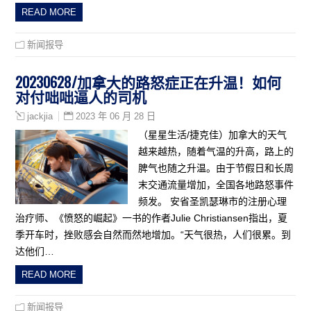
READ MORE
新闻报导
20230628/加拿大的路怒症正在升温！如何
对付咄咄逼人的司机
2023 年 06 月 28 日
jackjia
（星星生活/捷克佳）加拿大的天气
越来越热，随着气温的升高，路上的
脾气也随之升温。由于节假日和长周
末交通流量增加，全国各地路怒事件
频发。 安省圣凯瑟琳市的注册心理
治疗师、《愤怒的崛起》一书的作者Julie Christiansen指出，夏
季开车时，挫败感会自然而然地增加。“天气很热，人们很累。到
达他们…
READ MORE
新闻报导