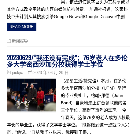
易，该法迫使数字巨头为其共享或以
其他方式改变用途的内容向媒体机构付费。 加通社报道，这家科
技巨头计划从其搜索引擎Google News和Google Discover中删…
READ MORE
新闻报导
20230629/“我还没有完成”：76岁老人在多伦
多大学密西沙加分校获得学士学位
2023 年 06 月 29 日
jackjia
（星星生活/捷克佳）本月，在多伦
多大学密西沙加分校（UTM）举行
的毕业典礼上，约翰•邦德（John
Bond）自豪地走上讲台领取他的第
三个学位，赢得了热烈的掌声。 今
年春天，这位76岁的老人成为该校最
年长的毕业生，获得了文学学士学位。 “能够做到这一点就令人兴
奋，”他说。“自从我毕业以来，我接到了很…