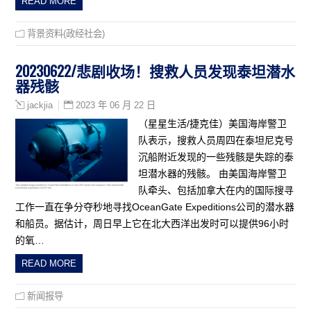
READ MORE
背景资料(政经社会)
20230622/悲剧收场！搜救人员发现泰坦潜水
器残骸
2023 年 06 月 22 日
jackjia
（星星生活/捷克佳）美国海岸警卫
队表示，搜救人员周四在泰坦尼克号
沉船附近发现的一些残骸是失踪的泰
坦潜水器的残骸。 由美国海岸警卫
队牵头、包括加拿大在内的国际搜寻
工作一直在争分夺秒地寻找OceanGate Expeditions公司的潜水器
和船员。据估计，周日早上它在北大西洋出发时可以提供96小时
的氧…
READ MORE
新闻报导