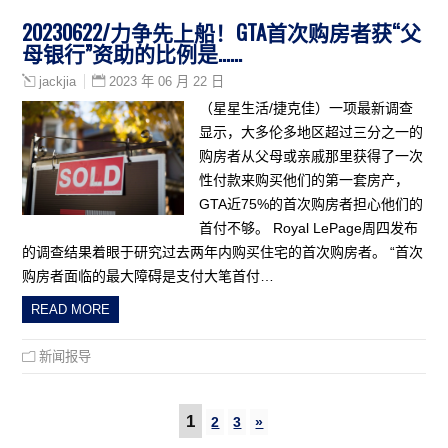
20230622/力争先上船！GTA首次购房者获“父
母银行”资助的比例是……
2023 年 06 月 22 日
jackjia
（星星生活/捷克佳）一项最新调查
显示，大多伦多地区超过三分之一的
购房者从父母或亲戚那里获得了一次
性付款来购买他们的第一套房产，
GTA近75%的首次购房者担心他们的
首付不够。 Royal LePage周四发布
的调查结果着眼于研究过去两年内购买住宅的首次购房者。 “首次
购房者面临的最大障碍是支付大笔首付…
READ MORE
新闻报导
1
2
3
»