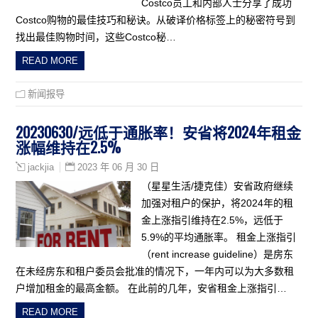
Costco员工和内部人士分享了成功
Costco购物的最佳技巧和秘诀。从破译价格标签上的秘密符号到
找出最佳购物时间，这些Costco秘…
READ MORE
新闻报导
20230630/远低于通胀率！安省将2024年租金
涨幅维持在2.5%
2023 年 06 月 30 日
jackjia
（星星生活/捷克佳）安省政府继续
加强对租户的保护，将2024年的租
金上涨指引维持在2.5%，远低于
5.9%的平均通胀率。 租金上涨指引
（rent increase guideline）是房东
在未经房东和租户委员会批准的情况下，一年内可以为大多数租
户增加租金的最高金额。 在此前的几年，安省租金上涨指引…
READ MORE