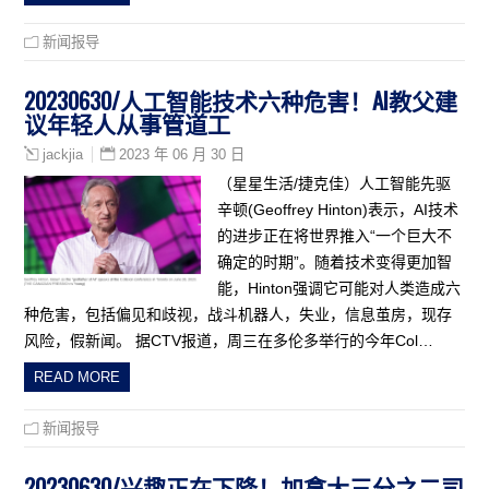
新闻报导
20230630/人工智能技术六种危害！AI教父建
议年轻人从事管道工
2023 年 06 月 30 日
jackjia
（星星生活/捷克佳）人工智能先驱
辛顿(Geoffrey Hinton)表示，AI技术
的进步正在将世界推入“一个巨大不
确定的时期”。随着技术变得更加智
能，Hinton强调它可能对人类造成六
种危害，包括偏见和歧视，战斗机器人，失业，信息茧房，现存
风险，假新闻。 据CTV报道，周三在多伦多举行的今年Col…
READ MORE
新闻报导
20230630/兴趣正在下降！加拿大三分之二司