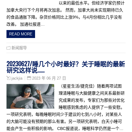
以来的最低水平。但经济学家仍预计
加拿大央行下个月将再次加息。 然而，加拿大尚未实现期待已久
的食品通胀下降。杂货价格同比上涨9%，与4月份相比几乎没有
改善。 加通社报道…
READ MORE
新闻报导
20230627/睡几个小时最好？关于睡眠的最新
研究这样说……
2023 年 06 月 27 日
jackjia
（星星生活/捷克佳）随着两项试图
理清睡眠与大脑健康之间关系最新研
究成果的发布，专家们为那些对优化
睡眠感到焦虑的人提供了一些安慰。
一项研究表明，每晚睡眠时间少于建议的七到八小时，对某些人
的大脑可能没有预期的那么有害。另一项研究表明，白天小睡可
能会产生一些积极的影响。 CBC报道说，睡眠科学仍然是一个…