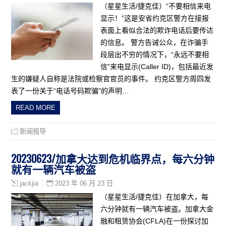
（星星生活/捷克佳）“不要相信来电
显示！”这是安省约克区警方在接报
表面上看似合法的欺诈电话后要传达
的信息。 警方告诫公众，在诈骗手
段层出不穷的情况下，“永远不要相
信”来电显示(Caller ID)，包括最近发
生的嫌疑人自称是法院或检察官官员的事件。 约克区警方周四发
表了一份关于“电话号码欺骗”的声明…
READ MORE
新闻报导
20230623/加拿大达到危机临界点，每六分钟
就有一辆汽车被盗
2023 年 06 月 23 日
jackjia
（星星生活/捷克佳）在加拿大，每
六分钟就有一辆汽车被盗。加拿大金
融和租赁协会(CFLA)在一份探讨加