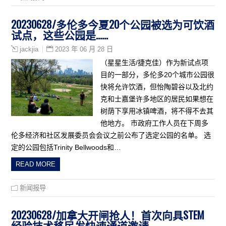
20230628/多伦多今夏20个公园被选为可饮酒
试点，这些公园是……
2023 年 06 月 28 日
jackjia
（星星生活/捷克佳）作为新试点项
目的一部分，多伦多20个城市公园很
快将允许饮酒，但怡陶碧谷以及北约
克和士嘉堡许多地区的居民如果想在
树荫下享用冰镇啤酒，将不得不去其
他地方。 市政府工作人员在下周多
伦多经济和社区发展委员会会议之前公布了选定公园的名单。 选
定的公园包括Trinity Bellwoods和…
READ MORE
新闻报导
20230628/加拿大开闸抢人！首次向具STEM
经验技术移民发快速通道邀请