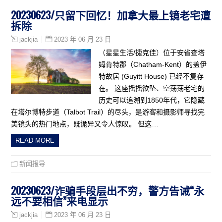
20230623/只留下回忆！加拿大最上镜老宅遭
拆除
2023 年 06 月 23 日
jackjia
（星星生活/捷克佳）位于安省查塔
姆肯特郡（Chatham-Kent）的盖伊
特故居 (Guyitt House) 已经不复存
在。 这座摇摇欲坠、空荡荡老宅的
历史可以追溯到1850年代，它隐藏
在塔尔博特步道（Talbot Trail）的尽头，是游客和摄影师寻找完
美镜头的热门地点，既诡异又令人惊叹。 但这…
READ MORE
新闻报导
20230623/诈骗手段层出不穷，警方告诫“永
远不要相信”来电显示
2023 年 06 月 23 日
jackjia