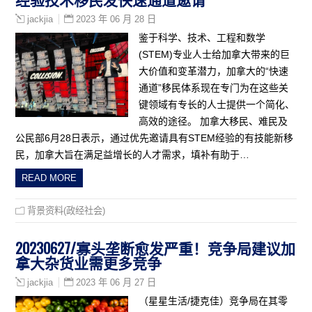
2023 年 06 月 28 日
jackjia
鉴于科学、技术、工程和数学
(STEM)专业人士给加拿大带来的巨
大价值和变革潜力，加拿大的“快速
通道”移民体系现在专门为在这些关
键领域有专长的人士提供一个简化、
高效的途径。 加拿大移民、难民及
公民部6月28日表示，通过优先邀请具有STEM经验的有技能新移
民，加拿大旨在满足益增长的人才需求，填补有助于…
READ MORE
背景资料(政经社会)
20230627/寡头垄断愈发严重！竞争局建议加
拿大杂货业需更多竞争
2023 年 06 月 27 日
jackjia
（星星生活/捷克佳）竞争局在其零