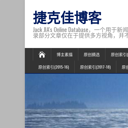
捷克佳博客
Jack JIA's Online Data
录部分文章仅在于提供多方视角，并不代表博主观
博主素描
原创摘选
原创索引(20
原创索引(2015-16)
原创索引(2017-18)
原创