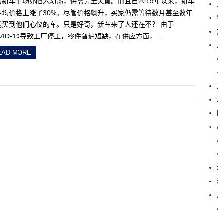
的新车市场亦陷入动荡，供需完全失衡。而且自2019年以来，新车
平均价格上涨了30%。尽管价格飙升，买家仍需等待数月甚至数年
能买到他们心仪的车。只是好奇，新车来了人还在不？ 由于
OVID-19导致工厂停工，零件普遍短缺，在供应方面，…
EAD MORE