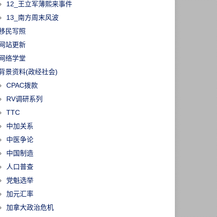
12_王立军薄熙来事件
13_南方周末风波
移民写照
网站更新
网络学堂
背景资料(政经社会)
CPAC拨款
RV调研系列
TTC
中加关系
中医争论
中国制造
人口普查
党魁选举
加元汇率
加拿大政治危机