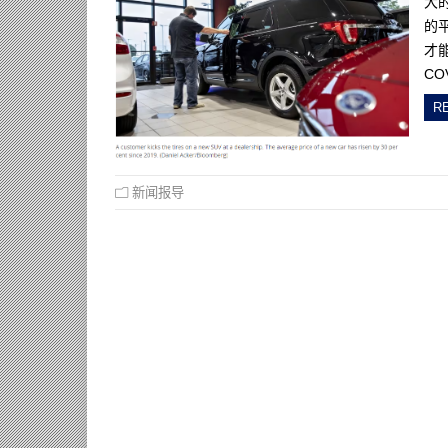
大
的
才
C
R
新闻报导