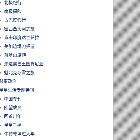
北极纪行
南极探险
古巴度假行
密西西比河之旅
直击印度达兰萨拉
美加边境刀把游
落基山旅游
走进禽兽王国肯尼亚
魁北克冰雪之旅
时事政治
星星生活专题特刊
中国专刊
回望故乡
回首卅年
星星千禧
牛转乾坤过大年