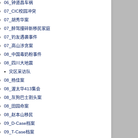
06_钟道昌车祸
07_CIC校园冲突
07_胡秀华案
07_醉驾撞碎新移民家庭
07_钓友遇袭事件
07_高山涉贪案
08_中国毒奶粉事件
08_四川大地震
灾区采访队
08_杨佳案
08_渥太华413集会
08_灰狗巴士割头案
08_田园命案
08_赵本山移民
09_D-Case档案
09_T-Case档案