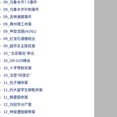
09_乌鲁木齐7·5事件
09_乌鲁木齐针刺事件
09_吉林通钢事件
09_弗州理工命案
09_甲型流感(H1N1)
09_红宝石酒楼结业
09_超市东主陈旺案
10_“太亚裔化”争议
10_G8-G20峰会
10_十字弩射杀案
10_法登“间谍论”
11_包子铺命案
11_约大留学生柳乾命案
11_韩建国命案
12_刘冠华分尸案
12_林俊遭肢解惨案