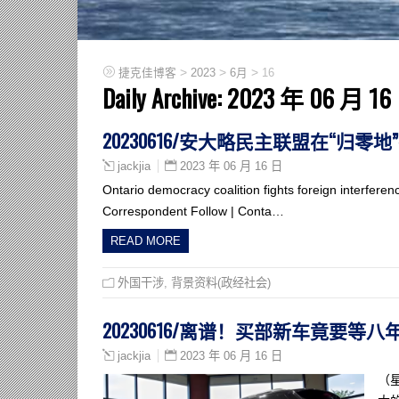
>
>
>
捷克佳博客
2023
6月
16
Daily Archive:
2023 年 06 月 16
20230616/安大略民主联盟在“归零
2023 年 06 月 16 日
jackjia
Ontario democracy coalition fights foreign interfere
Correspondent Follow | Conta…
READ MORE
外国干涉
,
背景资料(政经社会)
20230616/离谱！买部新车竟要
2023 年 06 月 16 日
jackjia
（