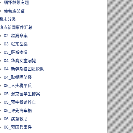
缅怀林顿专题
葡萄酒品鉴
暂未分类
热点新闻事件汇总
02_赵巍命案
03_张东岳案
03_萨斯疫情
04_华裔女童溺毙
04_新疆杂技团员脱队
04_耿朝晖坠楼
05_人头税平反
05_渥京留学生惨案
05_蒋宇餐馆猝亡
05_许先海车祸
06_病童救助
06_蒋国兵事件