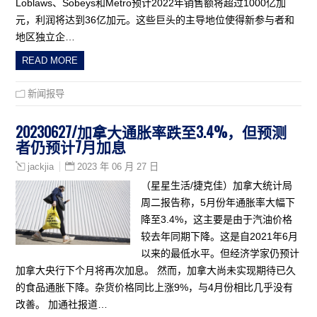
Loblaws、Sobeys和Metro预计2022年销售额将超过1000亿加
元，利润将达到36亿加元。这些巨头的主导地位使得新参与者和
地区独立企…
READ MORE
新闻报导
20230627/加拿大通胀率跌至3.4%，但预测
者仍预计7月加息
2023 年 06 月 27 日
jackjia
（星星生活/捷克佳）加拿大统计局
周二报告称，5月份年通胀率大幅下
降至3.4%，这主要是由于汽油价格
较去年同期下降。这是自2021年6月
以来的最低水平。但经济学家仍预计
加拿大央行下个月将再次加息。 然而，加拿大尚未实现期待已久
的食品通胀下降。杂货价格同比上涨9%，与4月份相比几乎没有
改善。 加通社报道…