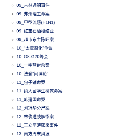
09_吉林通钢事件
09_弗州理工命案
09_甲型流感(H1N1)
09_红宝石酒楼结业
09_超市东主陈旺案
10_“太亚裔化”争议
10_G8-G20峰会
10_十字弩射杀案
10_法登“间谍论”
11_包子铺命案
11_约大留学生柳乾命案
11_韩建国命案
12_刘冠华分尸案
12_林俊遭肢解惨案
12_王立军薄熙来事件
13_南方周末风波