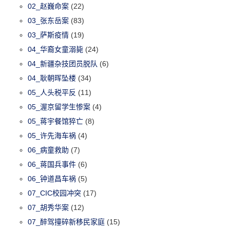
02_赵巍命案
(22)
03_张东岳案
(83)
03_萨斯疫情
(19)
04_华裔女童溺毙
(24)
04_新疆杂技团员脱队
(6)
04_耿朝晖坠楼
(34)
05_人头税平反
(11)
05_渥京留学生惨案
(4)
05_蒋宇餐馆猝亡
(8)
05_许先海车祸
(4)
06_病童救助
(7)
06_蒋国兵事件
(6)
06_钟道昌车祸
(5)
07_CIC校园冲突
(17)
07_胡秀华案
(12)
07_醉驾撞碎新移民家庭
(15)