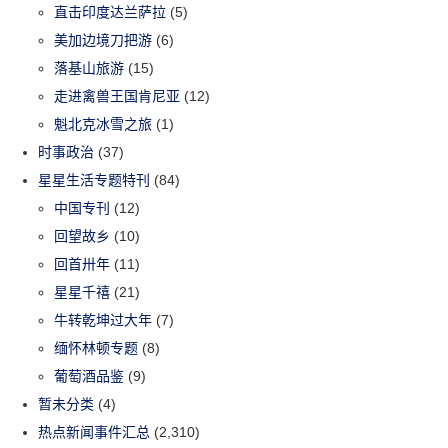
直击印度达兰萨拉
(5)
美加边境刀把游
(6)
落基山旅游
(15)
走进禽兽王国肯尼亚
(12)
魁北克冰雪之旅
(1)
时事政治
(37)
星星生活专题特刊
(84)
中国专刊
(12)
回望故乡
(10)
回首卅年
(11)
星星千禧
(21)
牛转乾坤过大年
(7)
缅怀林顿专题
(8)
葡萄酒品鉴
(9)
暂未分类
(4)
热点新闻事件汇总
(2,310)