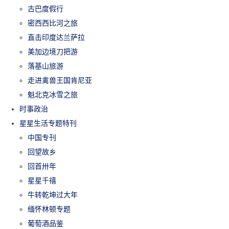
古巴度假行
密西西比河之旅
直击印度达兰萨拉
美加边境刀把游
落基山旅游
走进禽兽王国肯尼亚
魁北克冰雪之旅
时事政治
星星生活专题特刊
中国专刊
回望故乡
回首卅年
星星千禧
牛转乾坤过大年
缅怀林顿专题
葡萄酒品鉴