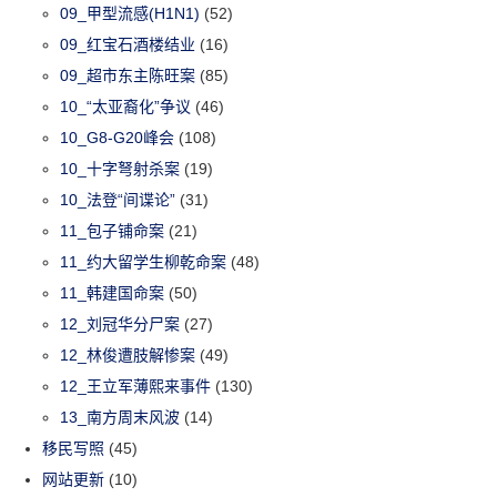
09_甲型流感(H1N1)
(52)
09_红宝石酒楼结业
(16)
09_超市东主陈旺案
(85)
10_“太亚裔化”争议
(46)
10_G8-G20峰会
(108)
10_十字弩射杀案
(19)
10_法登“间谍论”
(31)
11_包子铺命案
(21)
11_约大留学生柳乾命案
(48)
11_韩建国命案
(50)
12_刘冠华分尸案
(27)
12_林俊遭肢解惨案
(49)
12_王立军薄熙来事件
(130)
13_南方周末风波
(14)
移民写照
(45)
网站更新
(10)