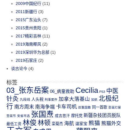
2009中国纪行
(11)
2011新疆行
(3)
2015广东汕头
(7)
2015贵州贵阳
(1)
2017精彩吉林
(11)
2019海南椰风
(2)
2019深圳华为总部
(1)
2019石家庄
(2)
谈古论今
(4)
标签
03_张东岳案
Cecilia
中医
06_病童救助
PS3
北极纪
针灸
加拿大落基山
人头税
九段线
刑事案件
加航
行
南方周末
卡车司机
南海争端
同一首歌
双重国籍
圣诞灯屋
张国焘
新疆杂技团员脱队
成吉思汗
摩托党
圣诞节
安省市选
林俊
林顿
熊猫
熊猫外交
海航
温家宝
最低工资
栾菊杰