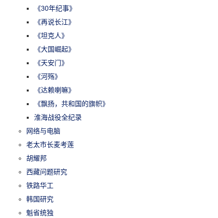
《30年纪事》
《再说长江》
《坦克人》
《大国崛起》
《天安门》
《河殇》
《达赖喇嘛》
《飘扬，共和国的旗帜》
淮海战役全纪录
网络与电脑
老太市长麦考莲
胡耀邦
西藏问题研究
铁路华工
韩国研究
魁省统独