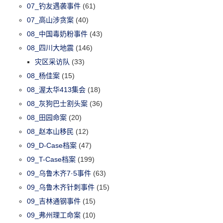
07_钓友遇袭事件
(61)
07_高山涉贪案
(40)
08_中国毒奶粉事件
(43)
08_四川大地震
(146)
灾区采访队
(33)
08_杨佳案
(15)
08_渥太华413集会
(18)
08_灰狗巴士割头案
(36)
08_田园命案
(20)
08_赵本山移民
(12)
09_D-Case档案
(47)
09_T-Case档案
(199)
09_乌鲁木齐7·5事件
(63)
09_乌鲁木齐针刺事件
(15)
09_吉林通钢事件
(15)
09_弗州理工命案
(10)