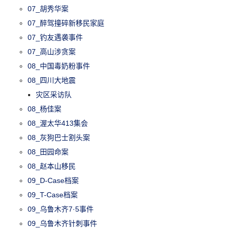
07_胡秀华案
07_醉驾撞碎新移民家庭
07_钓友遇袭事件
07_高山涉贪案
08_中国毒奶粉事件
08_四川大地震
灾区采访队
08_杨佳案
08_渥太华413集会
08_灰狗巴士割头案
08_田园命案
08_赵本山移民
09_D-Case档案
09_T-Case档案
09_乌鲁木齐7·5事件
09_乌鲁木齐针刺事件