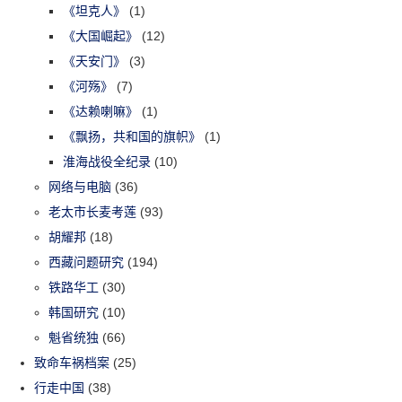
《坦克人》
(1)
《大国崛起》
(12)
《天安门》
(3)
《河殇》
(7)
《达赖喇嘛》
(1)
《飘扬，共和国的旗帜》
(1)
淮海战役全纪录
(10)
网络与电脑
(36)
老太市长麦考莲
(93)
胡耀邦
(18)
西藏问题研究
(194)
铁路华工
(30)
韩国研究
(10)
魁省统独
(66)
致命车祸档案
(25)
行走中国
(38)