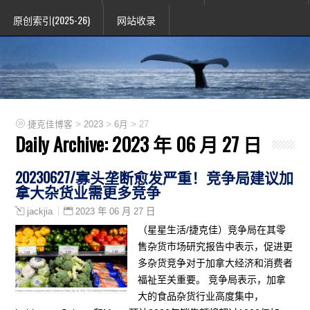
原创索引(2025-26)
网站收录
>
>
>
捷克佳博客
2023
6月
27
Daily Archive:
2023 年 06 月 27 日
20230627/寡头垄断愈发严重！竞争局建议加
拿大杂货业需更多竞争
2023 年 06 月 27 日
jackjia
（星星生活/捷克佳）竞争局在其零
售杂货市场研究报告中表示，促进更
多杂货竞争对于加拿大经济和消费者
福祉至关重要。 竞争局表示，加拿
大的食品杂货行业高度集中，