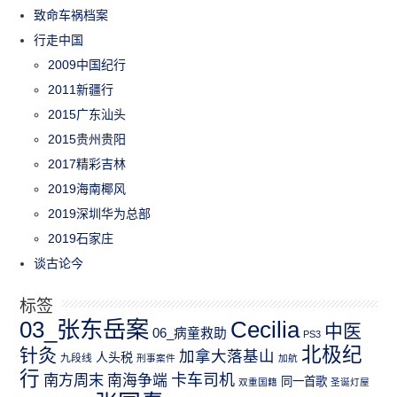
致命车祸档案
行走中国
2009中国纪行
2011新疆行
2015广东汕头
2015贵州贵阳
2017精彩吉林
2019海南椰风
2019深圳华为总部
2019石家庄
谈古论今
标签
03_张东岳案
Cecilia
中医
06_病童救助
PS3
北极纪
针灸
加拿大落基山
人头税
九段线
刑事案件
加航
行
南方周末
卡车司机
南海争端
同一首歌
双重国籍
圣诞灯屋