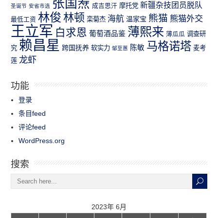
张国焘
新疆杂技团员脱队
成吉思汗
摩托党
圣诞节
安省市选
林俊
林顿
熊猫
熊猫外交
海航
温家宝
最低工资
栾菊杰
王立军
薄熙来
白求恩
葡萄酒品鉴
薄瓜瓜
调查研
赖昌星
马格诺塔
跨国抚养
陈敏
究
软实力
麦考
邹至蕙
龙虾
莲
功能
登录
条目feed
评论feed
WordPress.org
搜索
2023年 6月