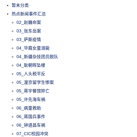
暂未分类
热点新闻事件汇总
02_赵巍命案
03_张东岳案
03_萨斯疫情
04_华裔女童溺毙
04_新疆杂技团员脱队
04_耿朝晖坠楼
05_人头税平反
05_渥京留学生惨案
05_蒋宇餐馆猝亡
05_许先海车祸
06_病童救助
06_蒋国兵事件
06_钟道昌车祸
07_CIC校园冲突