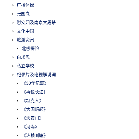
广播体操
张国焘
慰安妇及南京大屠杀
文化中国
旅游资讯
北极探险
白求恩
私立学校
纪录片及电视解说词
《30年纪事》
《再说长江》
《坦克人》
《大国崛起》
《天安门》
《河殇》
《达赖喇嘛》