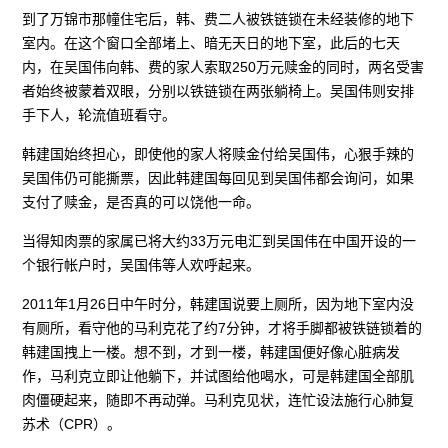
到了万锦市那幢住宅后，韩、费二人被铁链锁在未经装修的地下
室内。在这个窗口全部堵上、暗无天日的地下室，此后的七天
内，在吴国伟向韩、费的家人索取250万元赎金的同时，两名受害
者始终被蒙着双眼，分别以铁链锁在两张躺椅上。吴国伟则安排
手下人，轮流值班看守。
韩建国始终担心，即使他的家人将赎金付给吴国伟，心狠手辣的
吴国伟仍可能撕票，因此韩建国每回见到吴国伟都会询问，如果
支付了赎金，是否真的可以饶他一命。
当得知肉票的家属已将大约33万元电汇到吴国伟在中国开设的一
个银行帐户时，吴国伟等人欢呼起来。
2011年1月26日中午时分，韩建国说要上厕所，因为地下室内没
有厕所，看守他的马利克花了约7分钟，才将手脚都被铁链锁着的
韩建国拽上一楼。想不到，才到一楼，韩建国便好像心脏病发
作，马利克立即让他躺下，并试图给他喝水，可是韩建国全部肌
肉僵硬起来，随即不再动弹。马利克见状，连忙设法施行心肺复
苏术（CPR）。