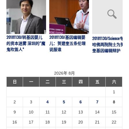
20181130/转基因婴儿
20181130/基因编辑婴
20181130/Science专访:
的资本迷雾 深圳的“魔
儿：贺建奎五条伦理
哈佛两院院士为贺建
鬼吹笛人”
说服谁
奎基因编辑辩护
2026年 8月
日
一
二
三
四
五
六
1
2
3
4
5
6
7
8
9
10
11
12
13
14
15
16
17
18
19
20
21
22