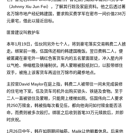
（Johnny Xiu Jun Fei），了解其行踪及家庭资料。他之后透过著
名万锦市地产经纪韩建国，要求购买费学军在密市一间价值238万
元豪宅，借此以接近目标。
匪曾建议叫救护车
本年1月19日，伍伙同另外七个人，将到豪宅落实交易韩费二人掳
走。绑架前一晚，伍国伟还相约韩建国晚饭。翌日费韩二人，便
被匿藏在豪宅外一辆红色客货车内的五名蒙面匪徒，冲入屋内并
以气枪、伸缩棍及铁锤制伏。两人蒙眼被胶纸封口，以胶带绑住
双手，被拖上该客货车再运往万锦市的藏参地点。
主控官David Maylor在庭上指，韩费二人被带往一间未完成装修
的住宅地下室。伍及货车司机外出购买锁头、铁链及食物。至于
二人一直被锁住及蒙眼，只能爬上楼梯如厕。伍国伟向二人要求
共250万赎金，韩被指每次看见伍，都向他询问如付赎金能否活
命，而费则被多次殴打。绑匪之后收到首笔33万元赎款后，并即
时庆祝。
1月26日中午，韩在如厕期间抽筋，Malik让他躺着休息。后来他