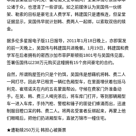
公诸于众，也澄清了一些谬误。如之前媒体认为吴国伟一伙绑
架、勒索的目标是豪宅主人费学军，韩建国只是遭株连，但呈堂
证据显示，吴国伟早就计划韩、费两人一起绑，以索取双倍的赎
金。
据多伦多星报电子版11日报导，2011年1月18日晚上，亦即案发
的前一天晚上，吴国伟与韩建国共进晚餐。1月19日，韩建国和费
学军在后者拥有的密西沙加市菲萨斯顿街1801号与吴国伟见面，
签署伍国伟以238万元购买这幢拥有15个房间豪宅的合约。
自然，所谓购屋签约只是个钓饵，吴国伟是想藉机将韩、费二人
一网打尽，因此早已租赁一辆红色厢型车，在里面埋伏着包括马
利克、崔塔诺夫在内的五名蒙面帮凶，守候在费家门外准备动
手。在吴、韩、费三人喝完茶后，将车库门打开，等到那辆厢型
车一进入车库，手持汽枪、警棍和锤子的匪徒们蜂涌而出，迅速
制服目瞪口呆的韩、费二人。将两名受害者反绑起来，再蒙上他
们眼睛后，把他们扔进厢型车，直驶万锦市一幢住宅。
★遭勒赎250万元 韩担心被撕票