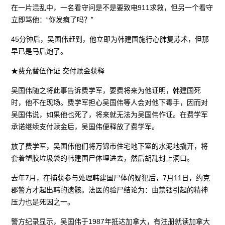
在一片混乱中，一名看守问是不是要致电911求救，但另一个看守
立即骂他：“你发疯了吗？”
45分钟后，吴国伟赶到，他立即为韩建国施行心肺复苏术，但那
早已是马后炮了。
★费允替伍作证 交付赎金获释
吴国伟随之将此事告诉费学军，要费将来为他证明，韩建国死
时，他不在现场。费学军担心吴国伟等人会对他下毒手，因而对
吴国伟说，如果他也死了，将来就无法为吴国伟作证。在费学军
承诺继续支付赎金后，吴国伟便释放了费学军。
放了费学军，吴国伟他们将万锦市住宅地下室的水泥地撬开，将
套着塑胶垃圾袋的韩建国尸体埋进去，然后胡乱封上洞口。
去年7月，在捕获参与处理韩建国尸体的疑犯后，7月11日，约克
郡警方才起出韩的遗骸。法医的验尸结论为：由禁锢引起的精神
压力也是死因之一。
警方纪录显示，吴国伟于1987年抵达加拿大，有注册就读加拿大