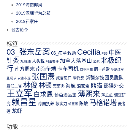
2019海南椰风
2019深圳华为总部
2019石家庄
谈古论今
标签
03_张东岳案
Cecilia
中医
06_病童救助
PS3
北极纪
针灸
加拿大落基山
人头税
九段线
刑事案件
加航
行
南方周末
卡车司机
南海争端
同一首歌
双重国籍
圣诞灯屋
张国焘
新疆杂技团员脱队
成吉思汗
摩托党
圣诞节
安省市选
林俊
林顿
熊猫
熊猫外交
海航
温家宝
最低工资
栾菊杰
王立军
薄熙来
白求恩
葡萄酒品鉴
薄瓜瓜
调查研
赖昌星
马格诺塔
跨国抚养
陈敏
究
软实力
麦考
邹至蕙
龙虾
莲
功能