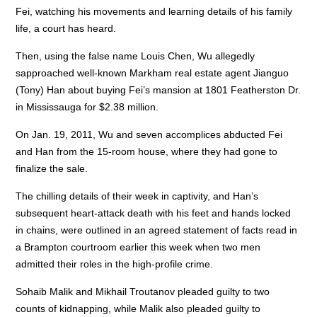
Fei, watching his movements and learning details of his family
life, a court has heard.
Then, using the false name Louis Chen, Wu allegedly
sapproached well-known Markham real estate agent Jianguo
(Tony) Han about buying Fei’s mansion at 1801 Featherston Dr.
in Mississauga for $2.38 million.
On Jan. 19, 2011, Wu and seven accomplices abducted Fei
and Han from the 15-room house, where they had gone to
finalize the sale.
The chilling details of their week in captivity, and Han’s
subsequent heart-attack death with his feet and hands locked
in chains, were outlined in an agreed statement of facts read in
a Brampton courtroom earlier this week when two men
admitted their roles in the high-profile crime.
Sohaib Malik and Mikhail Troutanov pleaded guilty to two
counts of kidnapping, while Malik also pleaded guilty to