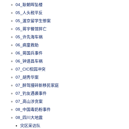
04_耿朝晖坠楼
05_人头税平反
05_渥京留学生惨案
05_蒋宇餐馆猝亡
05_许先海车祸
06_病童救助
06_蒋国兵事件
06_钟道昌车祸
07_CIC校园冲突
07_胡秀华案
07_醉驾撞碎新移民家庭
07_钓友遇袭事件
07_高山涉贪案
08_中国毒奶粉事件
08_四川大地震
灾区采访队