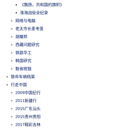
《飘扬，共和国的旗帜》
淮海战役全纪录
网络与电脑
老太市长麦考莲
胡耀邦
西藏问题研究
铁路华工
韩国研究
魁省统独
致命车祸档案
行走中国
2009中国纪行
2011新疆行
2015广东汕头
2015贵州贵阳
2017精彩吉林