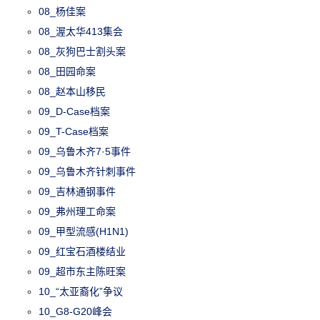
08_杨佳案
08_渥太华413集会
08_灰狗巴士割头案
08_田园命案
08_赵本山移民
09_D-Case档案
09_T-Case档案
09_乌鲁木齐7·5事件
09_乌鲁木齐针刺事件
09_吉林通钢事件
09_弗州理工命案
09_甲型流感(H1N1)
09_红宝石酒楼结业
09_超市东主陈旺案
10_“太亚裔化”争议
10_G8-G20峰会