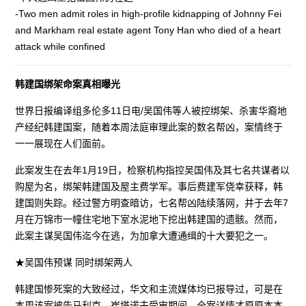
-Two men admit roles in high-profile kidnapping of Johnny Fei
and Markham real estate agent Tony Han who died of a heart
attack while confined
韩建国绑架命案真相曝光
世界日报编译组多伦多11日电/吴国伟等人被控绑架、杀害华裔地
产经纪韩建国案，随着本周法庭审理此案的数名帮凶，案情终于
一一展现在人们面前。
此案发生在去年1月19日，检察机构指控吴国伟及其七名共谋者以
购屋为名，绑架韩建国及屋主费学军。事后费建军侥幸获释，韩
建国则失踪。经过警方明查暗访，七名帮凶陆续落网，并于去年7
月在万锦市一幢住宅地下室水泥地下挖出韩建国的遗骸。然而，
此案主谋吴国伟迄今在逃，为加拿大遭通缉的十大要犯之一。
★吴国伟预谋 同时绑架两人
韩建国惨死案的大致经过，华文和主流媒体均已报导过，可是在
本周该案被告马利克、崔塔诺夫受审期间，全案详情才原原本本