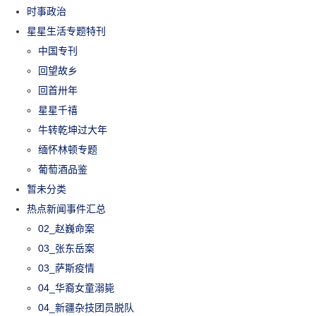
时事政治
星星生活专题特刊
中国专刊
回望故乡
回首卅年
星星千禧
牛转乾坤过大年
缅怀林顿专题
葡萄酒品鉴
暂未分类
热点新闻事件汇总
02_赵巍命案
03_张东岳案
03_萨斯疫情
04_华裔女童溺毙
04_新疆杂技团员脱队