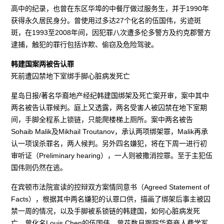
高中的纪录，也曾在东区华埠的中餐厅做过服务生，并于1990年
获得永久居民身分。曾使用过多达27个化名的伍国伟，劣迹斑
斑，在1993至2008年间，因犯罪八次遭多伦多警方及约克郡警方
逮捕，触犯的罪行包括诈欺、偷窃及危险驾驶。
韩建国案两被告认罪
死前遭囚禁地下室绑手脚心脏病发死亡
星岛日报/著名华裔地产经纪韩建国绑架及死亡案开审，案中其中
两名被告认罪候判。庭上又透露，两名受害人被囚禁在地下室期
间，手脚全程系上锁链，只能爬楼梯上厕所。案中两名被告
Sohaib Malik及Mikhail Troutanov，承认两项绑架罪，Malik再承
认一项误杀罪名，两人候判。另外四名嫌犯，将在下周一进行初
审听证（Preliminary hearing），一人则被撒消控罪。至于主犯伍
国伟则仍然在逃。
在宾顿市法院宣读的控辩双方案情同意书（Agreed Statement of
Facts），根据其中两名嫌犯的认罪口供，描画了绑架后事主被囚
禁一周的情况，以及手脚被系锁链的韩建国，如何心脏病发死
亡。曾化名Louis Chen的伍国伟，曾花数月跟踪华裔商人费学军