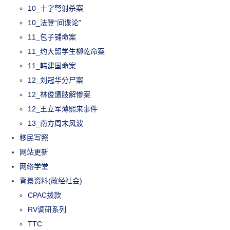
10_十字弩射杀案
10_法登“间谍论”
11_包子铺命案
11_约大留学生柳乾命案
11_韩建国命案
12_刘冠华分尸案
12_林俊遭肢解惨案
12_王立军薄熙来事件
13_南方周末风波
移民写照
网站更新
网络学堂
背景资料(政经社会)
CPAC拨款
RV调研系列
TTC