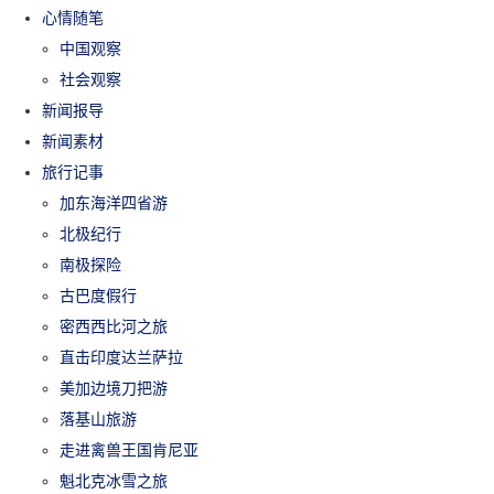
心情随笔
中国观察
社会观察
新闻报导
新闻素材
旅行记事
加东海洋四省游
北极纪行
南极探险
古巴度假行
密西西比河之旅
直击印度达兰萨拉
美加边境刀把游
落基山旅游
走进禽兽王国肯尼亚
魁北克冰雪之旅