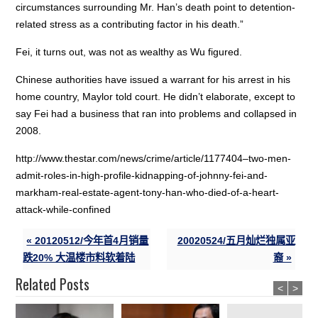
circumstances surrounding Mr. Han’s death point to detention-
related stress as a contributing factor in his death.”
Fei, it turns out, was not as wealthy as Wu figured.
Chinese authorities have issued a warrant for his arrest in his
home country, Maylor told court. He didn’t elaborate, except to
say Fei had a business that ran into problems and collapsed in
2008.
http://www.thestar.com/news/crime/article/1177404–two-men-
admit-roles-in-high-profile-kidnapping-of-johnny-fei-and-
markham-real-estate-agent-tony-han-who-died-of-a-heart-
attack-while-confined
« 20120512/今年首4月销量
20020524/五月灿烂独属亚
跌20% 大温楼市料软着陆
裔 »
Related Posts
<
>