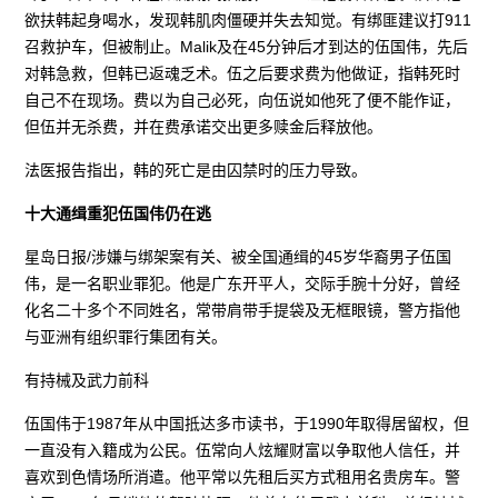
欲扶韩起身喝水，发现韩肌肉僵硬并失去知觉。有绑匪建议打911
召救护车，但被制止。Malik及在45分钟后才到达的伍国伟，先后
对韩急救，但韩已返魂乏术。伍之后要求费为他做证，指韩死时
自己不在现场。费以为自己必死，向伍说如他死了便不能作证，
但伍并无杀费，并在费承诺交出更多赎金后释放他。
法医报告指出，韩的死亡是由囚禁时的压力导致。
十大通缉重犯伍国伟仍在逃
星岛日报/涉嫌与绑架案有关、被全国通缉的45岁华裔男子伍国
伟，是一名职业罪犯。他是广东开平人，交际手腕十分好，曾经
化名二十多个不同姓名，常带肩带手提袋及无框眼镜，警方指他
与亚洲有组织罪行集团有关。
有持械及武力前科
伍国伟于1987年从中国抵达多市读书，于1990年取得居留权，但
一直没有入籍成为公民。伍常向人炫耀财富以争取他人信任，并
喜欢到色情场所消遣。他平常以先租后买方式租用名贵房车。警