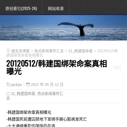
原创索引(2025-26)
网站收录
>
>
>
捷克佳博客
热点新闻事件汇总
11_韩建国命案
20120512/韩
建国绑架命案真相曝光
20120512/韩建国绑架命案真相
曝光
2012 年 05 月 12 日
jackjia
11_韩建国命案
,
热点新闻事件汇
总
-韩建国绑架命案真相曝光
-韩建国死前遭囚禁地下室绑手脚心脏病发死亡
-十大通缉重犯伍国伟仍在逃