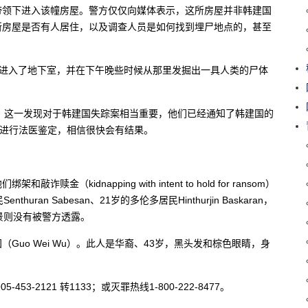
带领下进入该幢房屋。警方仅仅向媒体表示，这所房屋并非韩建国
所房屋是否有人居住，以及调查人员是如何找到埋尸地点的，甚至
带领下进入了地下室，并在下午晚些时候从那里发掘出一具人类的尸体
an）表示，这一发现对于韩建国失踪案相当重要，他们已经通知了韩建国的
快进行法医鉴定，相信很快会有结果。
idnapping with intent to hold for ransom）
an Sabesan、21岁的多伦多居民Hinthurjin Baskaran，
景则没有被警方透露。
uo Wei Wu）。此人是华裔、43岁，黑头发和棕色眼睛，身
-2121 转1133；或灭罪热线1-800-222-8477。