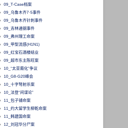
09_T-Case档案
09_乌鲁木齐7·5事件
09_乌鲁木齐针刺事件
09_吉林通钢事件
09_弗州理工命案
09_甲型流感(H1N1)
09_红宝石酒楼结业
09_超市东主陈旺案
10_“太亚裔化”争议
10_G8-G20峰会
10_十字弩射杀案
10_法登“间谍论”
11_包子铺命案
11_约大留学生柳乾命案
11_韩建国命案
12_刘冠华分尸案