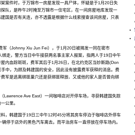
架案件时，于万锦市一房屋发现一具尸体，怀疑是于1月20日失
的探队，是昨午2时掩至万锦市一住宅区，在一间房屋地库发现一
韩建国是否有关连，亦不透露是根据什么线索搜查该间房屋，只表
费军（Johnny Xiu Jun Fei），于1月20日被揭发一同在密市
间的豪宅遭人绑走，警方当日中午接获两名事主家人报案，指两人于19日中午
内血踪斑斑，费军其后于1月26日，在北约克区当妙斯路(Don
仍在绑匪手中，为顾及韩建国的安全，因此没有披露费军获释的消息。费
于费军是逃离绑匪巢穴还是获绑匪释放、又或他的家人是否曾向绑
wrence Ave East）一间咖啡店对开停车场，寻获韩建国失踪
约一公里。
料，韩建国于19日三中午12时45分将其房车停泊于咖啡店外停车
另一辆停于店外的黑色汽车离去。而平治房车一直停放在停车场内。