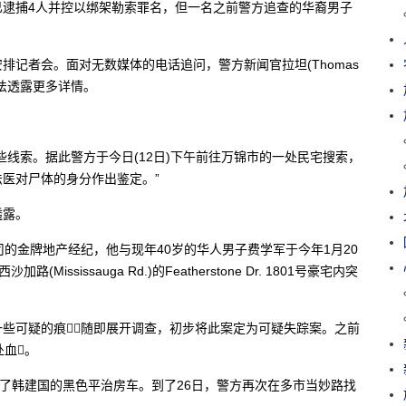
已逮捕4人并控以绑架勒索罪名，但一名之前警方追查的华裔男子
。
记者会。面对无数媒体的电话追问，警方新闻官拉坦(Thomas
无法透露更多详情。
线索。据此警方于今日(12日)下午前往万锦市的一处民宅搜索，
医对尸体的身分作出鉴定。”
透露。
产公司的金牌地产经纪，他与现年40岁的华人男子费学军于今年1月20
(Mississauga Rd.)的Featherstone Dr. 1801号豪宅内突
些可疑的痕，随即展开调查，初步将此案定为可疑失踪案。之前
处血。
到了韩建国的黑色平治房车。到了26日，警方再次在多市当妙路找