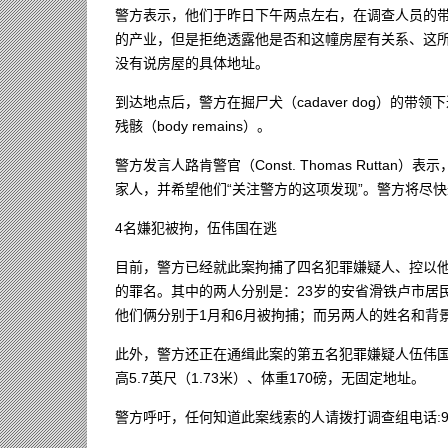
警方表示，他们于昨日下午两点左右，在调查人员的
的产业，但是拒绝透露他是否和这幢房屋有关系、这
没有说房屋的具体地址。
到达地点后，警方在掘尸犬（cadaver dog）的
残骸（body remains）。
警方发言人路肯警官（Const. Thomas Rutt
家人，并希望他们“关注警方的这项发现”。警方将尽
4名嫌犯被拘，伍伟国在逃
目前，警方已经就此案拘捕了四名犯罪嫌疑人、控以他们绑架和敲诈赎金（k
的罪名。其中的两人分别是：23岁的安省滑铁卢市居民Senthur
他们俩分别于1月和6月被拘捕；而另两人的姓名和背
此外，警方还正在通缉此案的第五名犯罪嫌疑人伍伟国（G
高5.7英尺（1.73米）、体重170磅，无固定地址。
警方呼吁，任何知道此案线索的人请拨打调查组电话:905-453