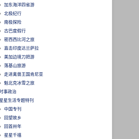
加东海洋四省游
北极纪行
南极探险
古巴度假行
密西西比河之旅
直击印度达兰萨拉
美加边境刀把游
落基山旅游
走进禽兽王国肯尼亚
魁北克冰雪之旅
时事政治
星星生活专题特刊
中国专刊
回望故乡
回首卅年
星星千禧