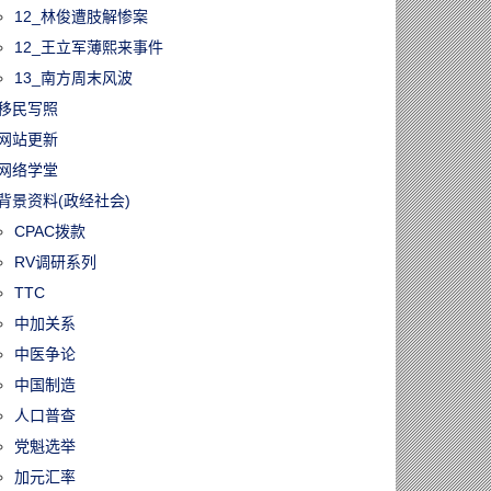
12_林俊遭肢解惨案
12_王立军薄熙来事件
13_南方周末风波
移民写照
网站更新
网络学堂
背景资料(政经社会)
CPAC拨款
RV调研系列
TTC
中加关系
中医争论
中国制造
人口普查
党魁选举
加元汇率