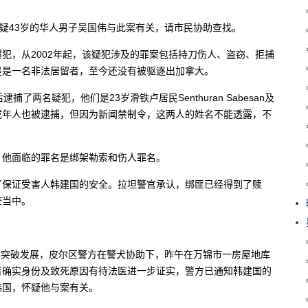
怀疑43岁的华人男子吴国伟与此案有关，请市民协助查找。
犯，从2002年起，该疑犯涉及的罪案包括持刀伤人、盗窃、拒捕
是是一名非法居留者，至今还没有被驱逐出加拿大。
两名疑犯，他们是23岁滑铁卢居民Senthuran Sabesan及
此外还有两名成年人也被逮捕，但因为新闻禁制令，这两人的姓名不能透露，不
，他面临的罪名是绑架勒索和伤人罪名。
了保证受害人韩建国的安全。拉坦警官承认，绑匪已经得到了赎
查当中。
有突破发展，皮尔区警方在警犬协助下，昨午在万锦市一房屋地库
者确实身份及致死原因有待法医进一步证实，警方已通知韩建国的
伟国，怀疑他与案有关。