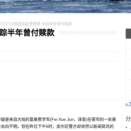
0110713/韩建国疑遭撕票 失踪半年曾付赎款
 失踪半年曾付赎款
« 
分
是来自大陆的富豪费学军(Fei Xue Jun，译音)在密市的一处豪
终去向不明。但在昨日下午6时，皮尔区警方却突然以新闻简讯的