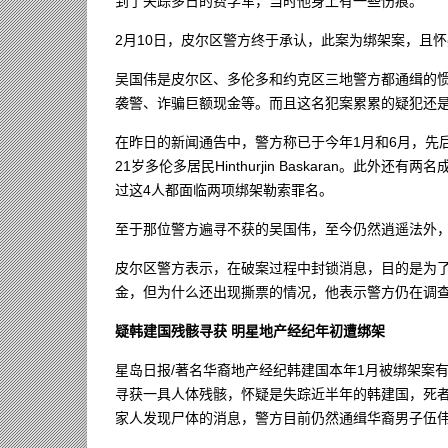
到了失踪多日的费学军，当时他身上有一些伤痕。
2月10日，皮尔区警方终于承认，此案为绑架案，且
吴国伟是皮尔区、多伦多和约克区三地警方都通缉的惯
袭警、诈骗巨额现金等。而且这名犯案累累的疑犯还
在昨日的新闻通告中，警方称已于今年1月和6月，先后逮捕了
21岁多伦多居民Hinthurjin Baskaran。
过这4人都面临两项绑架勒索罪名。
至于那位警方遍寻不获的吴国伟，至今仍然逍遥法外
皮尔区警方表示，在破案过程中封锁消息，目的是为
金，但为什么还出现撕票的情况，他表示警方仍在调
疑韩建国残骸寻获 明星地产经纪年初遭绑架
星岛日报/著名华裔地产经纪韩建国本年1月被绑架案
寻获一具人体残骸，怀疑是失踪近半年的韩建国，死
家人发现尸体的消息，警方目前仍然通缉华裔男子伍