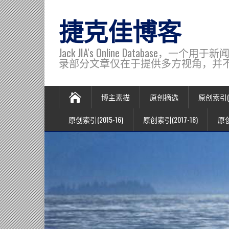
捷克佳博客
Jack JIA's Online Data
录部分文章仅在于提供多方视角，并不代表博主观
博主素描
原创摘选
原创索引(20
原创索引(2015-16)
原创索引(2017-18)
原创