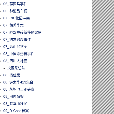
06_蒋国兵事件
06_钟道昌车祸
07_CIC校园冲突
07_胡秀华案
07_醉驾撞碎新移民家庭
07_钓友遇袭事件
07_高山涉贪案
08_中国毒奶粉事件
08_四川大地震
灾区采访队
08_杨佳案
08_渥太华413集会
08_灰狗巴士割头案
08_田园命案
08_赵本山移民
09_D-Case档案