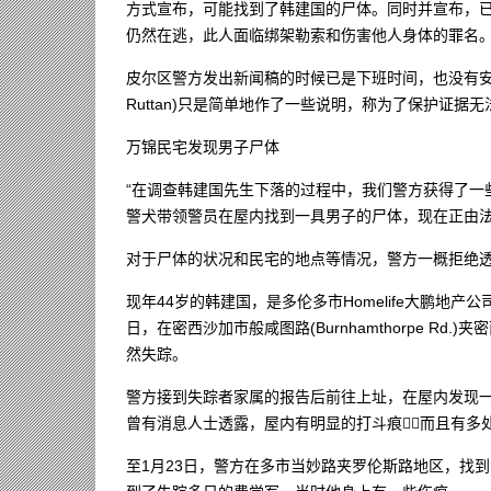
方式宣布，可能找到了韩建国的尸体。同时并宣布，
仍然在逃，此人面临绑架勒索和伤害他人身体的罪名
皮尔区警方发出新闻稿的时候已是下班时间，也没有安排
Ruttan)只是简单地作了一些说明，称为了保护证据
万锦民宅发现男子尸体
“在调查韩建国先生下落的过程中，我们警方获得了一些
警犬带领警员在屋内找到一具男子的尸体，现在正由法
对于尸体的状况和民宅的地点等情况，警方一概拒绝
现年44岁的韩建国，是多伦多市Homelife大鹏地
日，在密西沙加市般咸图路(Burnhamthorpe Rd.)夹密西沙加路
然失踪。
警方接到失踪者家属的报告后前往上址，在屋内发现一
曾有消息人士透露，屋内有明显的打斗痕，而且有多
至1月23日，警方在多市当妙路夹罗伦斯路地区，找