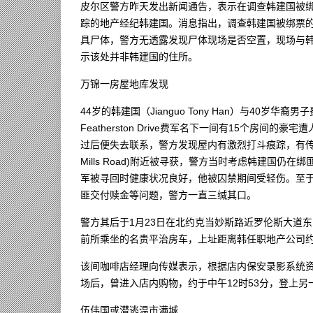
皮尔区警方昨天发出新闻通告，表示在调查韩建国被绑
踪的地产经纪韩建国。消息指出，调查韩建国被绑票
具尸体，警方无透露发现尸体现场是否空置，现场与
示该处并非韩建国的住所。
万锦一房屋地库发现
44岁的韩建国（Jianguo Tony Han）与40岁华裔男子
Featherston Drive费军名下一间有15个房
过后便失去联系，警方发现屋内有激烈打斗痕踪，有传屋
Mills Road)附近被寻获，警方当时考虑韩建国
军被寻回时健康状况良好，他被囚禁期间受轻伤。至
匪交付赎金等问题，警方一直三缄其口。
警方其后于1月23日在北约克当妙斯路近罗伦斯大道东（La
前所乘坐的名贵平治房车，上址距离韩任职地产公司
该间咖啡店经理向传媒表示，根据店内保安录影系统资
场后，曾进入店内购物，约于中午12时53分，登上
伍伟国或潜逃温市满城