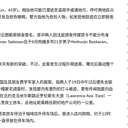
 Guo，43岁)，相信他可能已潜逃至温哥华或满地可，呼吁两地民众
，黑发及棕色眼睛。警方指他为危险人物，如发现他踪迹应立即致电
架企图勒索赎金罪名，其中两人因法庭颁发传媒禁令不能分布身
abesan及于6月拘捕多市21岁男子Hinthurjin Baskaran。
昨天有新的突破，不过，此案发生过程扑朔迷离，曝光后轰动整个
建国及其朋友费学军家人的报案，指两人于19日中午过后便失去联
一幢豪宅调查时，发现屋内有激烈的打斗痕迹，更有传闻指屋内血
克当米尔斯路近罗伦斯东大道（Lawrence Ave. East）一
名贵宾士房车，此地址距离韩任职的地产公司约一公里。
分将其房车停泊于咖啡店外停车场后，曾进入店内购物，约于12时
一直停放在停车场内。