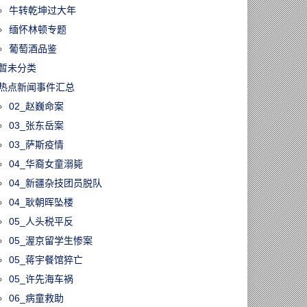
牛转乾坤过大年
缅怀林顿专题
葡萄酒品鉴
暂未分类
热点新闻事件汇总
02_赵巍命案
03_张东岳案
03_萨斯疫情
04_华裔女童溺毙
04_新疆杂技团员脱队
04_耿朝晖坠楼
05_人头税平反
05_渥京留学生惨案
05_蒋宇餐馆猝亡
05_许先海车祸
06_病童救助