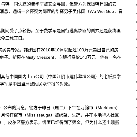
日与韩一同失踪的费学军被安全寻回，但警方为保障韩建国的安
息，通缉一名怀疑为绑匪的华裔男子吴伟国（Wu Wei Guo，音
禁期间受了点轻伤。至于费学军是自行逃离绑匪的巢穴还是获绑匪
至今三缄其口。
买卖专家。韩建国在2010年10月以超过100万元卖出自己的房
新屋在Misty Crescent，向银行贷款140万元。他有一名在
测其与中国国内上市公司（中国江阴市建伟幕墙公司）的老板费学
费学军是中国当局鼓励民众举报的对象。
ice）公布的消息，警方于昨日（周二）下午在万锦市（Markham）
在密市（Mississauga）被绑架、失踪，并在本地华人社区
o Han）。皮尔区警方表示，绑匪已经得到了赎金，但为什么还出现撕