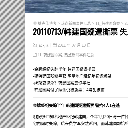
>
>
>
捷克佳博客
热点新闻事件汇总
11_韩建国命案
2
20110713/韩建国疑遭撕票
2011 年 07 月 13 日
jackjia
11_韩建国命案
,
热点新闻事件汇总
-金牌经纪失踪半年 韩建国疑遭撕票
-疑韩建国残骸寻获 明星地产经纪年初遭绑架
-绑架变谋杀？韩建国案震惊华社
-韩建国疑付了赎金仍被撕票：4嫌犯被捕
金牌经纪失踪半年 韩建国疑遭撕票 警拘4人1在逃
明报/多市知名地产经纪韩建国，今年1月20日与一位怀疑
宅内同时失踪，后来费学军安然返回，而韩建国却始