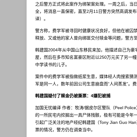
之后警方正式将此案作为绑架案处理。一周之后，当
全，将消息一直保密，直至2月11日警方突然高调发布消
译）。
警方称，费学军被寻回时健康状况良好，但他在被囚
释放、又或他的家人曾向绑匪交付赎金等问题，警方
韩建国2004年从中国山东移民来加，他描述自己为豪宅
屋，然后在多市知名富豪区附近以250万元买了另一幢房子。
中学读书的儿子。
案件中的费学军被指做纸浆生意，媒体经人肉搜索猜
军是同一人，数年前因公司生意崩盘而“人间蒸发”。
韩建国疑付了赎金仍被撕票：4嫌犯被捕
加国无忧编译 作者：牧涛/据皮尔区警队（Peel Pol
的一所民宅内挖掘出一具尸体残骸，极有可能是今年一月份
引起广泛关注的地产经纪韩建国（Tony Jian Gu
票的情况，警方仍在调查当中。