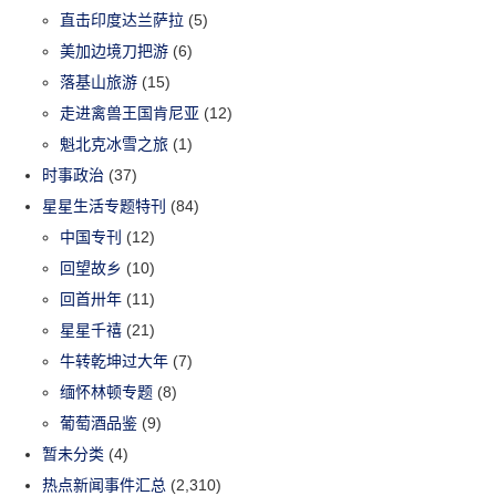
直击印度达兰萨拉
(5)
美加边境刀把游
(6)
落基山旅游
(15)
走进禽兽王国肯尼亚
(12)
魁北克冰雪之旅
(1)
时事政治
(37)
星星生活专题特刊
(84)
中国专刊
(12)
回望故乡
(10)
回首卅年
(11)
星星千禧
(21)
牛转乾坤过大年
(7)
缅怀林顿专题
(8)
葡萄酒品鉴
(9)
暂未分类
(4)
热点新闻事件汇总
(2,310)