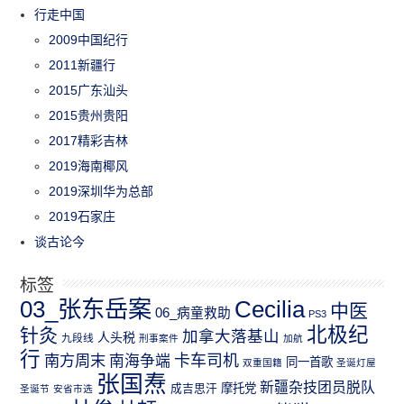
行走中国
2009中国纪行
2011新疆行
2015广东汕头
2015贵州贵阳
2017精彩吉林
2019海南椰风
2019深圳华为总部
2019石家庄
谈古论今
标签
03_张东岳案
Cecilia
中医
06_病童救助
PS3
北极纪
针灸
加拿大落基山
人头税
九段线
刑事案件
加航
行
南方周末
卡车司机
南海争端
同一首歌
双重国籍
圣诞灯屋
张国焘
新疆杂技团员脱队
成吉思汗
摩托党
圣诞节
安省市选