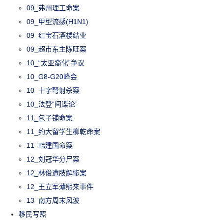
09_弗州理工命案
09_甲型流感(H1N1)
09_红宝石酒楼结业
09_超市东主陈旺案
10_“太亚裔化”争议
10_G8-G20峰会
10_十字弩射杀案
10_法登“间谍论”
11_包子铺命案
11_约大留学生柳乾命案
11_韩建国命案
12_刘冠华分尸案
12_林俊遭肢解惨案
12_王立军薄熙来事件
13_南方周末风波
移民写照