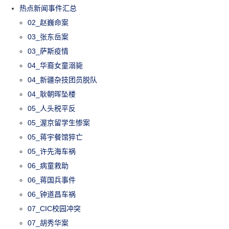
热点新闻事件汇总
02_赵巍命案
03_张东岳案
03_萨斯疫情
04_华裔女童溺毙
04_新疆杂技团员脱队
04_耿朝晖坠楼
05_人头税平反
05_渥京留学生惨案
05_蒋宇餐馆猝亡
05_许先海车祸
06_病童救助
06_蒋国兵事件
06_钟道昌车祸
07_CIC校园冲突
07_胡秀华案