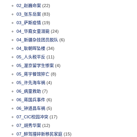
02_赵巍命案
(22)
03_张东岳案
(83)
03_萨斯疫情
(19)
04_华裔女童溺毙
(24)
04_新疆杂技团员脱队
(6)
04_耿朝晖坠楼
(34)
05_人头税平反
(11)
05_渥京留学生惨案
(4)
05_蒋宇餐馆猝亡
(8)
05_许先海车祸
(4)
06_病童救助
(7)
06_蒋国兵事件
(6)
06_钟道昌车祸
(5)
07_CIC校园冲突
(17)
07_胡秀华案
(12)
07_醉驾撞碎新移民家庭
(15)