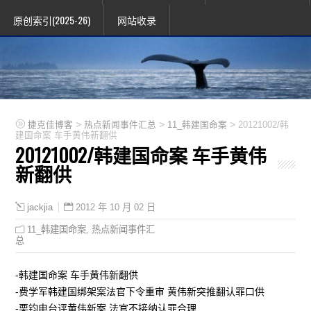
原创索引(2025-26)
网站收录
>
>
>
捷克佳博客
热点新闻事件汇总
11_韩建国命案
20121002/韩
建国命案 车手黄伟新翻供
20121002/韩建国命案 车手黄伟
新翻供
2012 年 10 月 02 日
jackjia
11_韩建国命案
,
热点新闻事件汇
总
-韩建国命案 车手黄伟新翻供
-费学军韩建国绑架案法官下令重审 黄伟新突推翻认罪口供
-栗钧电台评黄伟新案 法官不接纳认罪合理