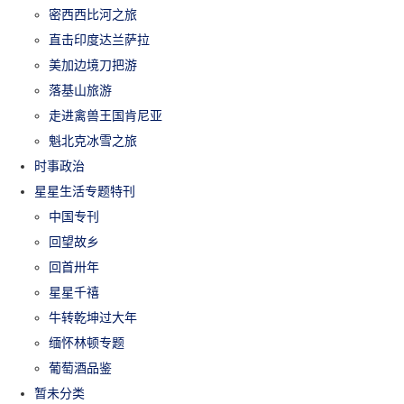
密西西比河之旅
直击印度达兰萨拉
美加边境刀把游
落基山旅游
走进禽兽王国肯尼亚
魁北克冰雪之旅
时事政治
星星生活专题特刊
中国专刊
回望故乡
回首卅年
星星千禧
牛转乾坤过大年
缅怀林顿专题
葡萄酒品鉴
暂未分类