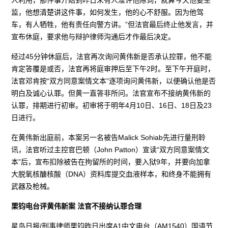
监，他想清楚讲这件事，如何发生，他的心不舒服。因为他驾
车，有人牺牲，他有责任向警方讲。”但法官最后终止他发言，并
宣布休庭，要求他与辩护律师沟通后才作最后决定。
经过45分钟休庭后，法官再次询问黄伟新是否承认控罪，他不能
肯定答覆是或否，法官再将庭审押后至下午2时。至下午开庭时，
法官邓肯按“双方同意案情文本”逐项询问黄伟新，以便确认他是否
明白及诚心认罪。但黄一直答非所问。法官宣布不接纳黄伟新的
认罪，排期进行初审。初审将于明年4月10日、16日、18日及23
日进行。
在黄伟新出庭前，本案另一名被告Malick Sohiab先进行量刑聆
讯，法官听过主控官巴顿（John Patton）宣读“双方同意案情文
本”后，宣布扣除被告在拘留所的时间，要入狱9年，并要向加拿
大脱氧核醣核酸（DNA）资料库提交血液样本，和终身不能拥有
武器及枪械。
栗钧电台评黄伟新案 法官不接纳认罪合理
星岛日报/刑事律师栗钧昨日出席A1中文电台（AM1540）国语节