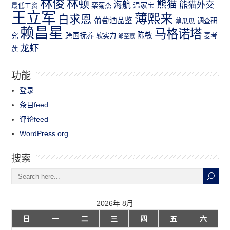
林俊
林顿
熊猫
熊猫外交
海航
温家宝
最低工资
栾菊杰
王立军
薄熙来
白求恩
葡萄酒品鉴
薄瓜瓜
调查研
赖昌星
马格诺塔
跨国抚养
陈敏
究
软实力
麦考
邹至蕙
龙虾
莲
功能
登录
条目feed
评论feed
WordPress.org
搜索
2026年 8月
日
一
二
三
四
五
六