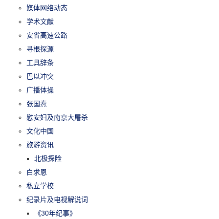
媒体网络动态
学术文献
安省高速公路
寻根探源
工具辞条
巴以冲突
广播体操
张国焘
慰安妇及南京大屠杀
文化中国
旅游资讯
北极探险
白求恩
私立学校
纪录片及电视解说词
《30年纪事》