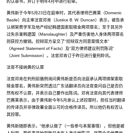
的认罪书，并订于明年4月中进行初审。
黄伟新于今年5月23日在庭审时，其代表律师巴赛莱（Domenic
Basile）向主审法官邓肯（Justice B. W. Duncan）表示，被告承
认绑架费学军及地产经纪韩建国索取赎金两项罪名；至于其另外
过失杀害韩建国（Manslaughter）及严重伤害他人身体两项罪名
则获控方撤销。控辩双方呈交了“控辩双方同意案情文本”
（Agreed Statement of Facts）及“双方律师建议刑罚陈词”
（Joint Submission）。法官邓肯订于昨日进行量刑聆讯。
法官不接纳黄的认罪
法官邓肯在判刑前循例询问黄伟新是否向法庭承认两项绑架索取
赎金罪名，黄伟新突然透过广东话翻译员向法官查问自己是否仍
然有权不认罪，并表示自己要作出陈词。邓肯法官向其代表律师
巴赛莱表示，由于黄伟新今年5月承认上述控罪时，担任当时翻译
的传译员并非律政署全面认可的合格传译员。所以他仍有权否认
其控罪。
黄伟新随即表示，“他承认做了（一些参与本案事情），但他是被
人利用，那件事开始到昨日未有人准许他陈词，就算今天他要坐