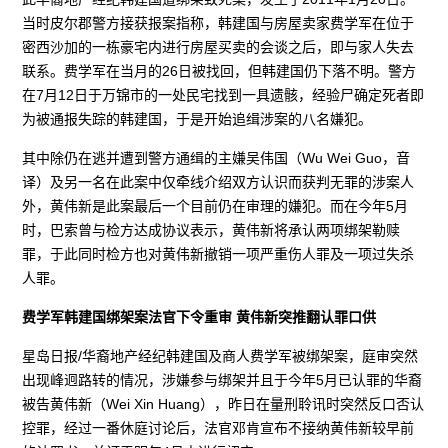
当时皮尔郡警方接获报案指称，韩建国与房屋卖家费学军在位于
密西沙加的一栋豪宅内进行房屋买卖的会谈之后，即与家人失去
联系。费学军在当月的26日被找回，但韩建国仍下落不明。警方
在7月12日于万锦市的一处民宅找到一具遗骸，经验尸确定死者即
为被通报失踪的韩建国，于是开始追缉涉案的八名嫌犯。
其中除仍在逃并遭到警方通缉的主嫌吴伟国（Wu Wei Guo，音
译）及另一名在此案中仅牵线介绍双方认识而获判无罪的涉案人
外，黄伟新是此案最后一个目前仍在审理的嫌犯。而在今年5月
时，巴索曾与检方达成协议表示，黄伟新将承认两项绑架勒赎
罪，于此同时检方也对黄伟新撤销一项严重伤人罪及一项过失杀
人罪。
费学军韩建国绑架案法官下令重审 黄伟新突推翻认罪口供
星岛日报/华裔地产经纪韩建国及商人费学军被绑架案，庭审突然
出现峰迥路转的情况，涉嫌参与绑架并且于今年5月已认罪的华裔
被告黄伟新（Wei Xin Huang），昨日在量刑聆讯时突然反口否认
控罪，经过一番休庭讨论后，法官邓肯宣布不接纳黄伟新较早前