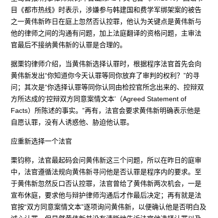
目《都市热线》时表示，涉嫌参与韩建国和费学军绑架案的被告
之一黄伟新昨日在庭上忽然否认控罪，他认为关键点是黄伟新与
他的律师之间的沟通有问题，加上法庭翻译的资格问题，主审法
官最后不接纳黄伟新的认罪是合理的。
据栗钧律师介绍，当黄伟新选择认罪时，根据程序法官首先会向
黄伟新发出“你知道你今天认罪等同你放弃了审判的权利？”的寻
问；其次是“你选择认罪等同你认同由检控官所念出来的、控辩双
方所达成的‘控辩双方同意案情文本’（Agreed Statement of
Facts）所陈述的事实。”再有，法官会要求黄伟新明确表示他是
自愿认罪，没有人诱惑他、胁迫他认罪。
应重新选择一个法官
栗钧称，法官最起码会问黄伟新这三个问题，所以在昨日的庭审
中，法官遵循法规向黄伟新寻问他是否认罪是程序内的要求。至
于黄伟新忽然反口否认控罪，法官曾给了黄伟新两次机会，一是
宣布休庭，要求他与辩护律师沟通后才作最后决定；再有就是法
官按“双方同意案情文本”逐项询问黄伟新，以便确认他是否明白及