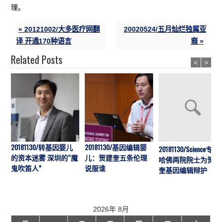
理。
« 20121002/大多医疗网翻
20020524/五月灿烂独属亚
译 开通170种语言
裔 »
Related Posts
<
>
20181130/转基因婴儿
20181130/基因编辑婴
20181130/Science专访:
的资本迷雾 深圳的“魔
儿：贺建奎五条伦理
哈佛两院院士为贺建
鬼吹笛人”
说服谁
奎基因编辑辩护
2026年 8月