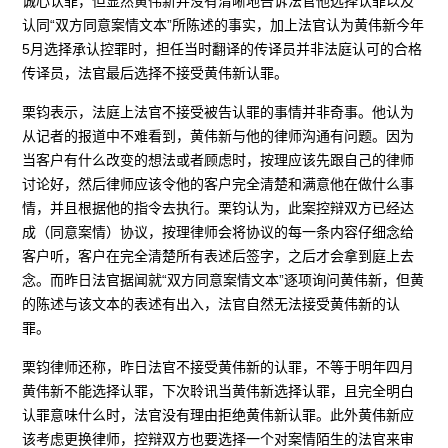
诚心认罪，但显然黄伟新并没有清晰地告诉法官他选择认罪以及
认同“双方同意案情文本”所陈述的事实，加上法官认为黄伟新今年
5月选择承认控罪时，担任当时翻译的传译员并非法庭认可的合格
传译员，法官最后选择不接受黄伟新认罪。
栗钧表示，法庭上法官不接受被告认罪的事情并非奇事。他认为
从记者的报道中不难看到，黄伟新与他的律师沟通有问题。因为
当客户有什么改变的想法或者顾虑时，按理应该先跟自己的律师
讨论好，然后律师应该令他的客户完全清楚和满意他在做什么事
情，并且根据他的指令去执行。栗钧认为，此案控辩双方已经达
成（同意案情）协议，按理律师会将协议的每一条内容仔细念给
客户听，客户在完全清楚所有表述后签字，之后才会拿到庭上去
念。而昨日法官据闻就“双方同意案情文本”逐项询问黄伟新，但黄
的陈述与该文本的表述有出入，法官自然无法接受黄伟新的认
罪。
栗钧律师还称，昨日法官不接受黄伟新的认罪，不等于明年四月
黄伟新不能选择认罪，下次聆讯当黄伟新选择认罪，且完全明白
认罪意味什么时，法官没有理由拒绝黄伟新认罪。此外黄伟新应
该考虑更换律师，控辩双方也要选择一个对案情陌生的法官来审