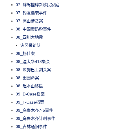
07_醉驾撞碎新移民家庭
07_钓友遇袭事件
07_高山涉贪案
08_中国毒奶粉事件
08_四川大地震
灾区采访队
08_杨佳案
08_渥太华413集会
08_灰狗巴士割头案
08_田园命案
08_赵本山移民
09_D-Case档案
09_T-Case档案
09_乌鲁木齐7·5事件
09_乌鲁木齐针刺事件
09_吉林通钢事件