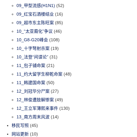
09_甲型流感(H1N1)
(52)
09_红宝石酒楼结业
(16)
09_超市东主陈旺案
(85)
10_“太亚裔化”争议
(46)
10_G8-G20峰会
(108)
10_十字弩射杀案
(19)
10_法登“间谍论”
(31)
11_包子铺命案
(21)
11_约大留学生柳乾命案
(48)
11_韩建国命案
(50)
12_刘冠华分尸案
(27)
12_林俊遭肢解惨案
(49)
12_王立军薄熙来事件
(130)
13_南方周末风波
(14)
移民写照
(45)
网站更新
(10)