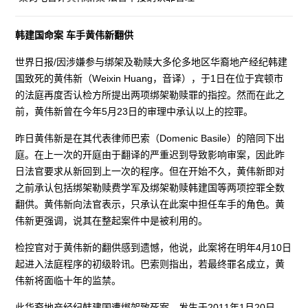
韩建国命案 车手黄伟新翻供
世界日报/因涉嫌参与绑架及勒赎大多伦多地区华裔地产经纪韩建
国致死的黄伟新（Weixin Huang，音译），于1日在位于宾顿市
的法庭再度否认检方所提出两项绑架勒赎罪的指控。然而在此之
前，黄伟新曾在今年5月23日的审理中承认以上的控罪。
昨日黄伟新是在其代表律师巴索（Domenic Basile）的陪同下出
庭。在上一次的开庭由于翻译的严重迟到导致影响审案，因此昨
日法官要求从新回到上一次的程序。但在开始不久，黄伟新即对
之前承认包括绑架勒赎费学军及绑架勒赎韩建国等两项控罪全数
翻供。黄伟新向法官表示，只承认在此案中担任车手的角色。黄
伟新更强调，说其在整起案件中是被利用的。
检控官对于黄伟新的翻供感到遗憾，他说，此案将在明年4月10日
起进入法庭程序的初级聆讯。巴索则指出，若最终罪名成立，黄
伟新将面临十年的监禁。
此华裔地产经纪韩建国遭绑架致死案，发生于2011年1月20日。