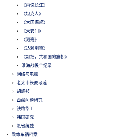
《再说长江》
《坦克人》
《大国崛起》
《天安门》
《河殇》
《达赖喇嘛》
《飘扬，共和国的旗帜》
淮海战役全纪录
网络与电脑
老太市长麦考莲
胡耀邦
西藏问题研究
铁路华工
韩国研究
魁省统独
致命车祸档案