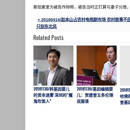
斯珀素里为被告作辩称，被告当时正打算与妻子分居
« 20100414/赵本山占农村电视剧市场 农村故事不
只刮东北风
Related Posts
20181130/转基因婴儿
20181130/基因编辑婴
20181
的资本迷雾 深圳的“魔
儿：贺建奎五条伦理
哈佛
鬼吹笛人”
说服谁
奎基