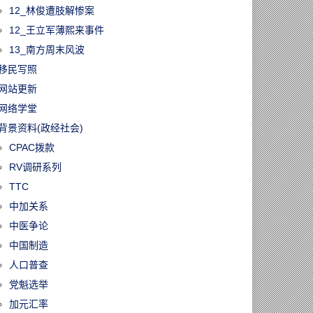
12_林俊遭肢解惨案
12_王立军薄熙来事件
13_南方周末风波
移民写照
网站更新
网络学堂
背景资料(政经社会)
CPAC拨款
RV调研系列
TTC
中加关系
中医争论
中国制造
人口普查
党魁选举
加元汇率