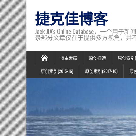
捷克佳博客
Jack JIA's Online Data
录部分文章仅在于提供多方视角，并不代表博主观
博主素描
原创摘选
原创索引(20
原创索引(2015-16)
原创索引(2017-18)
原创