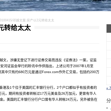
20100415/邓越文案:房产以2元转给太太
以2元转给太太
d.) 及其总裁邓越文，涉嫌无登记下进行证券交易而违反《证券法》一案，证监
s)昨天在安河证监会举行的聆讯中作供指出，上述公司于2007年1月至
其中只有约680万元是通过Forex.com作外汇交易，包括约200万
香港及1个位于美国的汇丰银行分行，2个户口都似乎有投资者的
« 
万元，期间有投资者转帐过17万元美金及26万加元，更曾有华人
分
资金。美国的汇丰银行分行户口曾有华人转帐24万元，另外被告在