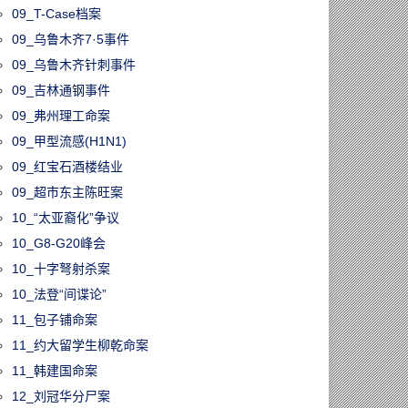
09_T-Case档案
09_乌鲁木齐7·5事件
09_乌鲁木齐针刺事件
09_吉林通钢事件
09_弗州理工命案
09_甲型流感(H1N1)
09_红宝石酒楼结业
09_超市东主陈旺案
10_“太亚裔化”争议
10_G8-G20峰会
10_十字弩射杀案
10_法登“间谍论”
11_包子铺命案
11_约大留学生柳乾命案
11_韩建国命案
12_刘冠华分尸案