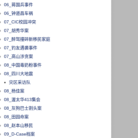
06_蒋国兵事件
06_钟道昌车祸
07_CIC校园冲突
07_胡秀华案
07_醉驾撞碎新移民家庭
07_钓友遇袭事件
07_高山涉贪案
08_中国毒奶粉事件
08_四川大地震
灾区采访队
08_杨佳案
08_渥太华413集会
08_灰狗巴士割头案
08_田园命案
08_赵本山移民
09_D-Case档案