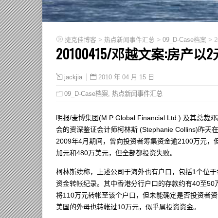
>
>
>
捷克佳博客
热点新闻事件汇总
09_D-Case档案
20100415/邓越文案:房产
2010 年 04 月 15 日
jackjia
09_D-Case档案
,
热点新闻事件汇总
明报/麦博集团(M P Global Financial Lt
会的资深鉴证会计师柯林斯 (Stephanie Collin
2009年4月期间，曾向投资者筹集资金逾2100万元，但
加元和480万美元，但全部都投资失败。
柯林斯续称，上述公司于海外也有户口，包括1个位于
资金转帐纪录。其中香港分行户口的存款约有40至50
将110万元转帐至该个户口，但未能确定是否投资者
美国的外母也转帐过10万元，似乎属投资资金。