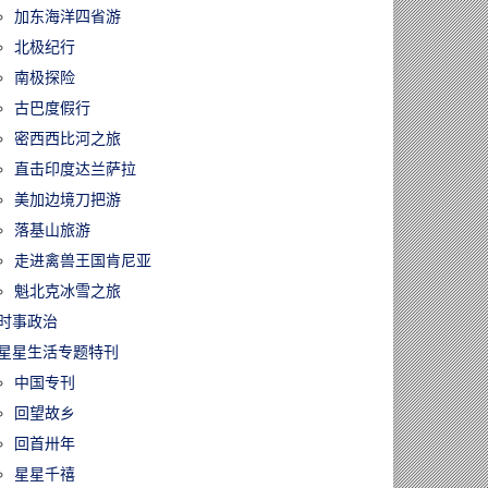
加东海洋四省游
北极纪行
南极探险
古巴度假行
密西西比河之旅
直击印度达兰萨拉
美加边境刀把游
落基山旅游
走进禽兽王国肯尼亚
魁北克冰雪之旅
时事政治
1126/世界首例免
星星生活专题特刊
滋病的基因编辑
中国诞生(图)
中国专刊
回望故乡
回首卅年
星星千禧