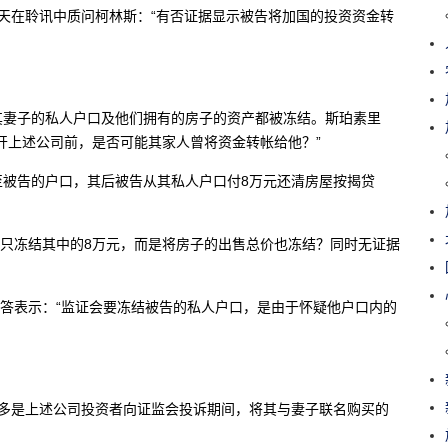
ale)昨天在聆讯中质问柯林斯：“有否证据显示被告将加国的投资资金转
其妻子的私人户口及他们拥有的房子的资产都被冻结。斯珀素里
开上述公司前，是否可能其家人曾将资金转帐给他？”
至被告的户口，其后被告从其私人户口付8万元还清房屋按揭贷
不是只冻结其中的8万元，而是将房子的出售总价也冻结？同时无证据
上代证人作答表示：“监证会要冻结被告的私人户口，是由于怀疑他户口内的
不多是上述公司投资者向证监会投诉期间，将其与妻子联名购买的