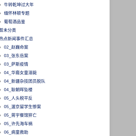
牛转乾坤过大年
缅怀林顿专题
葡萄酒品鉴
暂未分类
热点新闻事件汇总
02_赵巍命案
03_张东岳案
03_萨斯疫情
04_华裔女童溺毙
04_新疆杂技团员脱队
04_耿朝晖坠楼
05_人头税平反
05_渥京留学生惨案
05_蒋宇餐馆猝亡
05_许先海车祸
06_病童救助