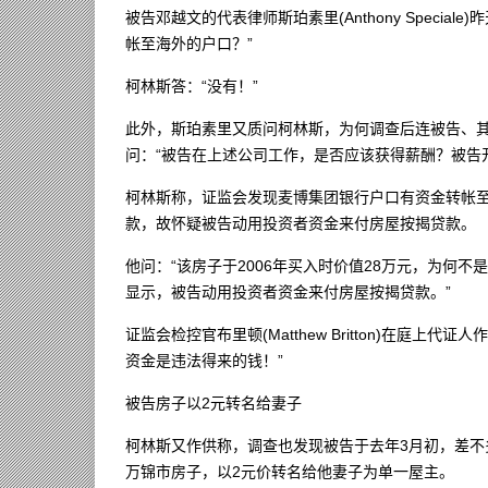
被告邓越文的代表律师斯珀素里(Anthony Speci
帐至海外的户口？”
柯林斯答：“没有！”
此外，斯珀素里又质问柯林斯，为何调查后连被告、
问：“被告在上述公司工作，是否应该获得薪酬？被告
柯林斯称，证监会发现麦博集团银行户口有资金转帐
款，故怀疑被告动用投资者资金来付房屋按揭贷款。
他问：“该房子于2006年买入时价值28万元，为何
显示，被告动用投资者资金来付房屋按揭贷款。”
证监会检控官布里顿(Matthew Britton)在庭
资金是违法得来的钱！”
被告房子以2元转名给妻子
柯林斯又作供称，调查也发现被告于去年3月初，差
万锦市房子，以2元价转名给他妻子为单一屋主。