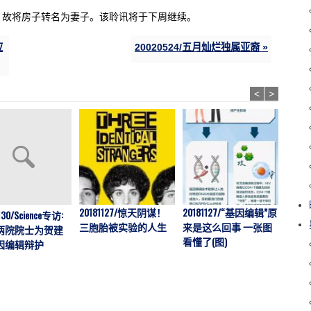
，故将房子转名为妻子。该聆讯将于下周继续。
应
20020524/五月灿烂独属亚裔 »
<
>
20181127/惊天阴谋！
20181127/“基因编辑”原
2018
130/Science专访:
三胞胎被实验的人生
来是这么回事 一张图
疫艾
两院院士为贺建
看懂了(图)
婴儿在
因编辑辩护