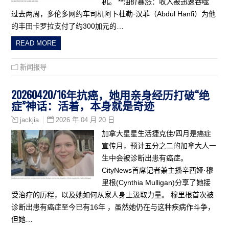
机。 **油价暴涨：收入被迅速吞噬
过去两周，多伦多网约车司机阿卜杜勒·汉菲（Abdul Hanfi）为他
的丰田卡罗拉支付了约300加元的…
READ MORE
新闻报导
20260420/16年抗癌，她用亲身经历打破“绝
症”神话：活着，本身就是奇迹
2026 年 04 月 20 日
jackjia
加拿大星星生活捷克佳/四月是癌症
宣传月，预计五分之二的加拿大人一
生中会被诊断出患有癌症。
CityNews首席记者兼主播辛西娅·穆
里根(Cynthia Mulligan)分享了她接
受治疗的历程，以及她如何从家人身上汲取力量。 穆里根首次被
诊断出患有癌症至今已有16年 ，虽然她仍在与这种疾病作斗争，
但她…