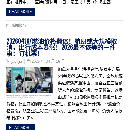
正在进行中，一直持续到4月30日，家居必需品（如吸尘器…
READ MORE
新闻报导
20260416/燃油价格翻倍！航班或大规模取
消，出行成本暴涨！2026最不该等的一件
事：订机票！
2026 年 04 月 16 日
jackjia
加拿大星星生活捷克佳/随着中东局
势持续紧张并进入第六周，全球能源
供应遭遇严重冲击，航空业正面临前
所未有的燃油危机。专家警告，这场
由战争引发的能源紧缩不仅推高机票
价格，还正在加剧航班不确定性，影响全球出行计划。 **燃油价
格暴涨，航空业进入“最严峻危机” 国际能源署（IEA）负责人法提
赫·比罗尔（Fa…
READ MORE