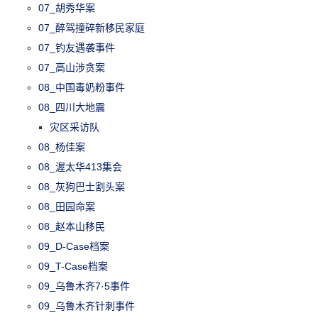
07_胡秀华案
07_醉驾撞碎新移民家庭
07_钓友遇袭事件
07_高山涉贪案
08_中国毒奶粉事件
08_四川大地震
灾区采访队
08_杨佳案
08_渥太华413集会
08_灰狗巴士割头案
08_田园命案
08_赵本山移民
09_D-Case档案
09_T-Case档案
09_乌鲁木齐7·5事件
09_乌鲁木齐针刺事件