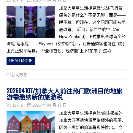
2026 年 04 月 17 日
jackjia
加拿大星星生活捷克佳/长途飞行最
痛苦的是什么？不是无聊，而是——
睡不着。但现在，这个问题可能被彻
底改写。 近日，新西兰航空（Air
New Zealand）正式推出全球首个经
济舱“睡眠舱”——Skynest（空中卧铺），让普通乘客也能在飞机
上真正躺平睡觉。‘ **全球首创：经济舱“上下铺”来了 这项…
READ MORE
新闻报导
202604107/加拿大人前往热门欧洲目的地旅
游需缴纳新的旅游税
2026 年 04 月 17 日
jackjia
加拿大星星生活捷克佳/前往挪威的
加拿大游客很快将面临额外的费用，
因为一项新的旅游税即将推出。 今