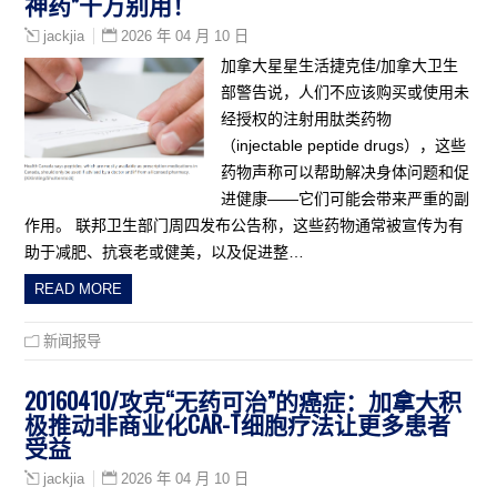
神药”千万别用！
2026 年 04 月 10 日
jackjia
加拿大星星生活捷克佳/加拿大卫生
部警告说，人们不应该购买或使用未
经授权的注射用肽类药物
（injectable peptide drugs），这些
药物声称可以帮助解决身体问题和促
进健康——它们可能会带来严重的副
作用。 联邦卫生部门周四发布公告称，这些药物通常被宣传为有
助于减肥、抗衰老或健美，以及促进整…
READ MORE
新闻报导
20160410/攻克“无药可治”的癌症：加拿大积
极推动非商业化CAR-T细胞疗法让更多患者
受益
2026 年 04 月 10 日
jackjia