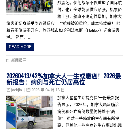
烈震荡。伊朗战争不仅重塑了国际航
线，也让全球能源供应紧张，机票价
格上涨、航班不确定性增加，加拿大
旅客正切身感受到连锁反应。 **航线被迫重绘，成本持续攀升 随
着春季旅游季开启，旅游城市如哈利法克斯（Halifax）迎来游客
潮。 然而，…
READ MORE
新闻报导
20260413/42%加拿大人一生或患癌！2026最
新报告：病例与死亡仍居高位
2026 年 04 月 13 日
jackjia
加拿大星星生活捷克佳/一份最新报
告显示，2026年，加拿大癌症确诊
病例和死亡病例数量仍将处于“高
位”。虽然一些癌症的生存率有所提
高，但其他一些癌症的生存率却出现