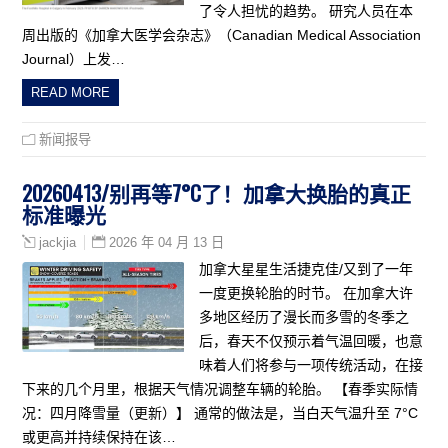
了令人担忧的趋势。 研究人员在本
周出版的《加拿大医学会杂志》（Canadian Medical Association
Journal）上发…
READ MORE
新闻报导
20260413/别再等7°C了！加拿大换胎的真正
标准曝光
2026 年 04 月 13 日
jackjia
加拿大星星生活捷克佳/又到了一年
一度更换轮胎的时节。 在加拿大许
多地区经历了漫长而多雪的冬季之
后，春天不仅预示着气温回暖，也意
味着人们将参与一项传统活动，在接
下来的几个月里，根据天气情况调整车辆的轮胎。 【春季实际情
况：四月降雪量（更新）】 通常的做法是，当白天气温升至 7°C
或更高并持续保持在该…