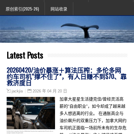
原创索引(2025-26)
网站收录
Latest Posts
20260420/油价暴涨＋算法压榨：多伦多网
约车司机“撑不住了”，有人日赚不到$70、靠
救济度日
2026 年 04 月 20 日
jackjia
加拿大星星生活捷克佳/曾经灵活高
薪的“自由职业”，如今却成了越来越
多人想逃离的行业。 在通胀高企与
油价飙升的双重压力下，加拿大网约
车司机正面临一场前所未有的生存危