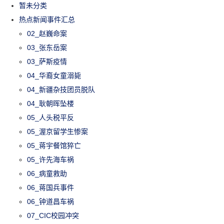
暂未分类
热点新闻事件汇总
02_赵巍命案
03_张东岳案
03_萨斯疫情
04_华裔女童溺毙
04_新疆杂技团员脱队
04_耿朝晖坠楼
05_人头税平反
05_渥京留学生惨案
05_蒋宇餐馆猝亡
05_许先海车祸
06_病童救助
06_蒋国兵事件
06_钟道昌车祸
07_CIC校园冲突