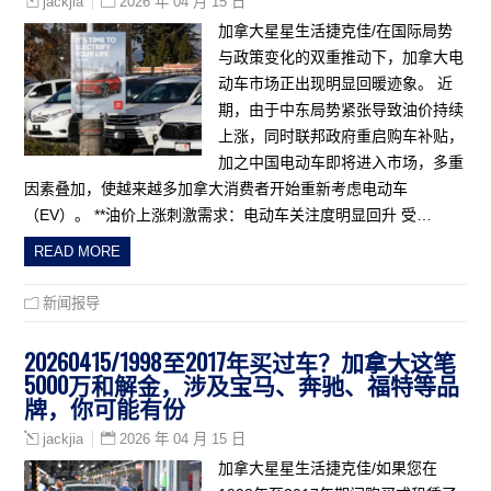
2026 年 04 月 15 日
jackjia
加拿大星星生活捷克佳/在国际局势
与政策变化的双重推动下，加拿大电
动车市场正出现明显回暖迹象。 近
期，由于中东局势紧张导致油价持续
上涨，同时联邦政府重启购车补贴，
加之中国电动车即将进入市场，多重
因素叠加，使越来越多加拿大消费者开始重新考虑电动车
（EV）。 **油价上涨刺激需求：电动车关注度明显回升 受…
READ MORE
新闻报导
20260415/1998至2017年买过车？加拿大这笔
5000万和解金，涉及宝马、奔驰、福特等品
牌，你可能有份
2026 年 04 月 15 日
jackjia
加拿大星星生活捷克佳/如果您在