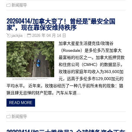
新闻报导
20260414/加拿大变了！曾经是“最安全国
家”，现在靠保安维持秩序
2026 年 04 月 14 日
jackjia
加拿大星星生活捷克佳/玫瑰谷
（Rosedale）是多伦多乃至加拿大
最富裕的社区之一。加拿大抵押贷款
和住房公司（CMHC）的数据显示，
玫瑰谷的家庭年均收入为363,600加
元，远高于多伦多市129,000加元的
平均水平。 近年来，玫瑰谷经历了一种几乎前所未有的现象：猖
獗且肆无忌惮的财产犯罪。汽车从车道…
READ MORE
新闻报导