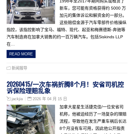
1998年至2017年期间购买或租赁了
新车，您可能有资格获得约 5000 万
加元的集体诉讼和解资金的一部分。
这些赔偿金源于汽车零部件价格操纵
指控，该指控影响了宝马、福特、现代、起亚和梅赛德斯-奔驰等
汽车制造商在加拿大销售的约一百万辆汽车。包括Siskinds LLP
在…
READ MORE
新闻报导
20260415/一次车祸折腾8个月！安省司机控
诉保险理赔乱象
2026 年 04 月 15 日
jackjia
加拿大星星生活捷克佳/一位安省司
机称，他被迫经历了一场复杂的理赔
流程，导致他在发生严重车祸后长达
8个月没有车可用，因此他公开指责