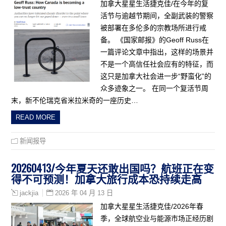
加拿大星星生活捷克佳/在今年的复
活节与逾越节期间，全副武装的警察
被部署在多伦多的宗教场所进行戒
备。 《国家邮报》的Geoff Russ在
一篇评论文章中指出，这样的场景并
不是一个高信任社会应有的特征，而
这只是加拿大社会进一步“野蛮化”的
众多迹象之一。 在同一个复活节周
末，新不伦瑞克省米拉米奇的一座历史…
READ MORE
新闻报导
20260413/今年夏天还敢出国吗？航班正在变
得不可预测！加拿大旅行成本恐持续走高
2026 年 04 月 13 日
jackjia
加拿大星星生活捷克佳/2026年春
季，全球航空业与能源市场正经历剧