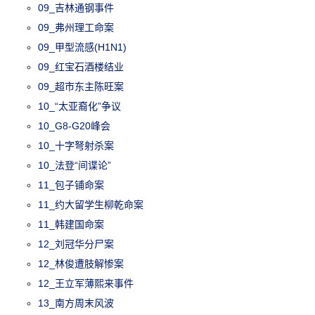
09_吉林通钢事件
09_弗州理工命案
09_甲型流感(H1N1)
09_红宝石酒楼结业
09_超市东主陈旺案
10_“太亚裔化”争议
10_G8-G20峰会
10_十字弩射杀案
10_法登“间谍论”
11_包子铺命案
11_约大留学生柳乾命案
11_韩建国命案
12_刘冠华分尸案
12_林俊遭肢解惨案
12_王立军薄熙来事件
13_南方周末风波