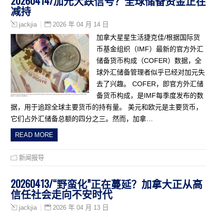
20260414/加元大跌信号？全球储备资金正在
减持
2026 年 04 月 14 日
jackjia
加拿大星星生活捷克佳/根据国际货
币基金组织（IMF）最新的官方外汇
储备货币构成（COFER）数据，全
球外汇储备管理者似乎已经对加元失
去了兴趣。 COFER，即官方外汇储
备货币构成，是IMF每季度发布的数
据，用于追踪全球主要货币的持有量。 美元和欧元是主要货币，
它们占外汇储备总额的四分之三。然而，加拿…
READ MORE
新闻报导
20260413/“野蛮化”正在蔓延？加拿大正从高
信任社会走向不安时代
2026 年 04 月 13 日
jackjia