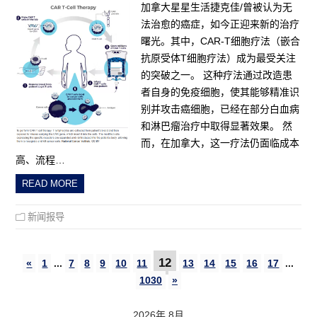
加拿大星星生活捷克佳/曾被认为无
法治愈的癌症，如今正迎来新的治疗
曙光。其中，CAR-T细胞疗法（嵌合
抗原受体T细胞疗法）成为最受关注
的突破之一。 这种疗法通过改造患
者自身的免疫细胞，使其能够精准识
别并攻击癌细胞，已经在部分白血病
和淋巴瘤治疗中取得显著效果。 然
而，在加拿大，这一疗法仍面临成本
高、流程…
READ MORE
新闻报导
12
«
1
...
7
8
9
10
11
13
14
15
16
17
...
1030
»
2026年 8月