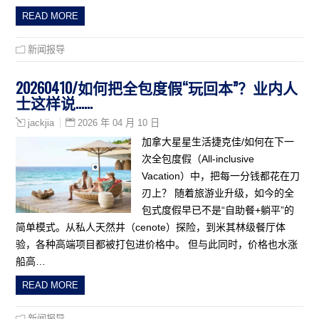
READ MORE
新闻报导
20260410/如何把全包度假“玩回本”？业内人
士这样说……
2026 年 04 月 10 日
jackjia
加拿大星星生活捷克佳/如何在下一
次全包度假（All-inclusive
Vacation）中，把每一分钱都花在刀
刃上？ 随着旅游业升级，如今的全
包式度假早已不是“自助餐+躺平”的
简单模式。从私人天然井（cenote）探险，到米其林级餐厅体
验，各种高端项目都被打包进价格中。 但与此同时，价格也水涨
船高…
READ MORE
新闻报导