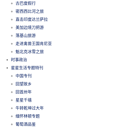
古巴度假行
密西西比河之旅
直击印度达兰萨拉
美加边境刀把游
落基山旅游
走进禽兽王国肯尼亚
魁北克冰雪之旅
时事政治
星星生活专题特刊
中国专刊
回望故乡
回首卅年
星星千禧
牛转乾坤过大年
缅怀林顿专题
葡萄酒品鉴