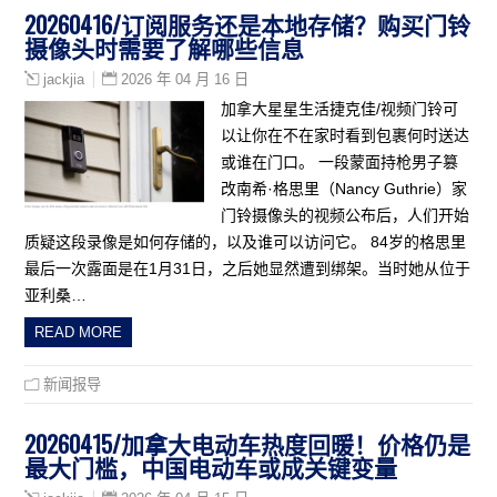
20260416/订阅服务还是本地存储？购买门铃
摄像头时需要了解哪些信息
2026 年 04 月 16 日
jackjia
加拿大星星生活捷克佳/视频门铃可
以让你在不在家时看到包裹何时送达
或谁在门口。 一段蒙面持枪男子篡
改南希·格思里（Nancy Guthrie）家
门铃摄像头的视频公布后，人们开始
质疑这段录像是如何存储的，以及谁可以访问它。 84岁的格思里
最后一次露面是在1月31日，之后她显然遭到绑架。当时她从位于
亚利桑…
READ MORE
新闻报导
20260415/加拿大电动车热度回暖！价格仍是
最大门槛，中国电动车或成关键变量