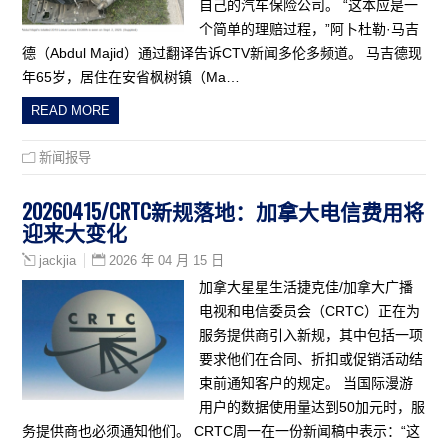
自己的汽车保险公司。 “这本应是一
个简单的理赔过程，”阿卜杜勒·马吉
德（Abdul Majid）通过翻译告诉CTV新闻多伦多频道。 马吉德现
年65岁，居住在安省枫树镇（Ma…
READ MORE
新闻报导
20260415/CRTC新规落地：加拿大电信费用将
迎来大变化
2026 年 04 月 15 日
jackjia
加拿大星星生活捷克佳/加拿大广播
电视和电信委员会（CRTC）正在为
服务提供商引入新规，其中包括一项
要求他们在合同、折扣或促销活动结
束前通知客户的规定。 当国际漫游
用户的数据使用量达到50加元时，服
务提供商也必须通知他们。 CRTC周一在一份新闻稿中表示：“这