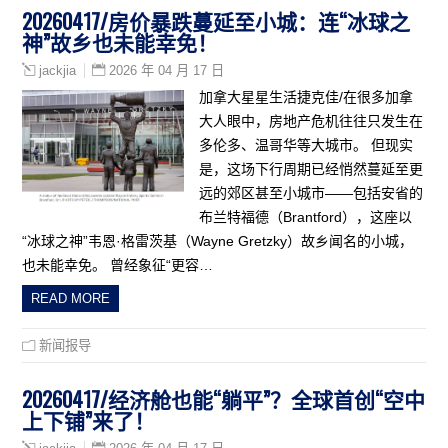
20260417/房价暴跌蔓延至小城：连“冰球之
神”故乡也未能幸免！
2026 年 04 月 17 日
jackjia
加拿大星星生活捷克佳/在很多加拿
大人眼中，房地产危机往往只发生在
多伦多、温哥华等大城市。 但现实
是，这场下行周期已经悄然蔓延至更
远的郊区甚至小城市——包括安省的
布兰特福德（Brantford），这座以
“冰球之神”韦恩·格雷茨基（Wayne Gretzky）故乡闻名的小城，
也未能幸免。 曾经象征“更容…
READ MORE
新闻报导
20260417/经济舱也能“躺平”？全球首创“空中
上下铺”来了！