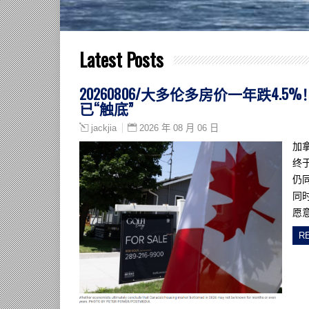
Latest Posts
20260806/大多伦多房价一年跌
已“触底”
2026 年 08 月 06 日
jackjia
加
终
仍
同
愿
R