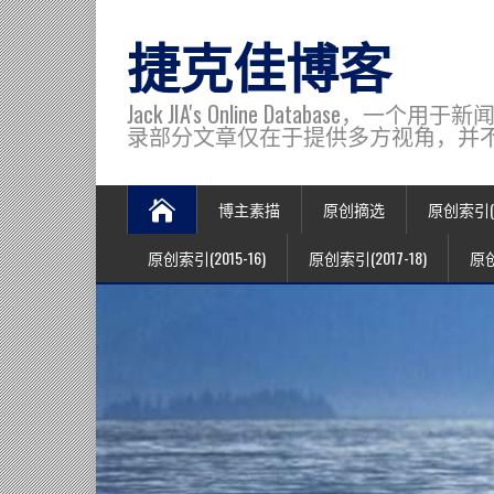
捷克佳博客
Jack JIA's Online Data
录部分文章仅在于提供多方视角，并不代表博主观
博主素描
原创摘选
原创索引(20
原创索引(2015-16)
原创索引(2017-18)
原创