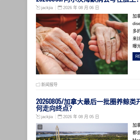
2026 年 08 月 06 日
jackjia
加拿
d
多
来
曝
R
新闻报导
20260805/加拿大最后一批圈养鲸类
何走向终点？
2026 年 08 月 05 日
jackjia
加
都会