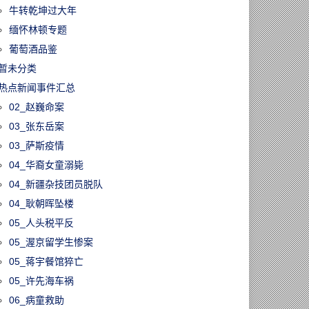
牛转乾坤过大年
缅怀林顿专题
葡萄酒品鉴
暂未分类
热点新闻事件汇总
02_赵巍命案
03_张东岳案
03_萨斯疫情
04_华裔女童溺毙
04_新疆杂技团员脱队
04_耿朝晖坠楼
05_人头税平反
05_渥京留学生惨案
05_蒋宇餐馆猝亡
05_许先海车祸
06_病童救助