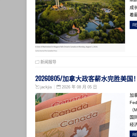
Ma
成
着最
R
新闻报导
20260805/加拿大政客薪水完胜
2026 年 08 月 05 日
jackjia
加拿
Fe
（
国
经
R