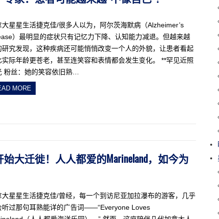
大星星生活捷克佳/很多人以为，阿尔茨海默病（Alzheimer’s
isease）最明显的症状只有记忆力下降、认知能力减退。但越来越
的研究发现，这种疾病还可能悄悄改变一个人的外貌，让患者看起
比实际年龄更苍老，甚至连笑容和表情都会发生变化。 **罕见近照
光 粉丝：她的笑容依旧熟…
EAD MORE
开始大迁徙！人人都爱的Marineland，如今为
拿大星星生活捷克佳/曾经，每一个到访尼亚加拉瀑布的游客，几乎
听过那句耳熟能详的广告词——“Everyone Loves