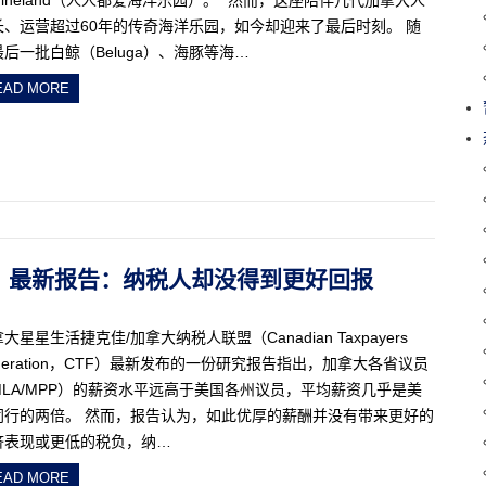
rineland（人人都爱海洋乐园）。” 然而，这座陪伴几代加拿大人
长、运营超过60年的传奇海洋乐园，如今却迎来了最后时刻。 随
后一批白鲸（Beluga）、海豚等海…
EAD MORE
美国！最新报告：纳税人却没得到更好回报
大星星生活捷克佳/加拿大纳税人联盟（Canadian Taxpayers
deration，CTF）最新发布的一份研究报告指出，加拿大各省议员
MLA/MPP）的薪资水平远高于美国各州议员，平均薪资几乎是美
同行的两倍。 然而，报告认为，如此优厚的薪酬并没有带来更好的
济表现或更低的税负，纳…
EAD MORE