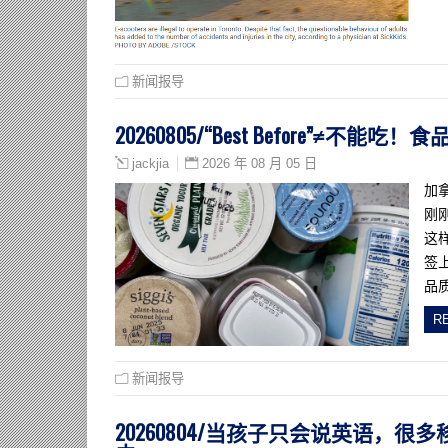
新闻报导
20260805/“Best Before”
2026 年 08 月 05 日
jackjia
加
刚
这
签
品
R
新闻报导
20260804/当孩子只会说英语，