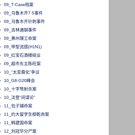
09_T-Case档案
09_乌鲁木齐7·5事件
09_乌鲁木齐针刺事件
09_吉林通钢事件
09_弗州理工命案
09_甲型流感(H1N1)
09_红宝石酒楼结业
09_超市东主陈旺案
10_“太亚裔化”争议
10_G8-G20峰会
10_十字弩射杀案
10_法登“间谍论”
11_包子铺命案
11_约大留学生柳乾命案
11_韩建国命案
12_刘冠华分尸案