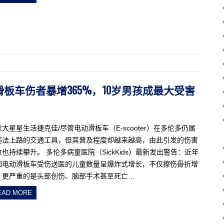
动滑板车伤者暴增365%，10岁男孩成最大受害
大星星生活捷克佳/尽管电动滑板车（E-scooter）在多伦多仍属
违法上路的交通工具，但其普及程度却越来越高，由此引发的伤害
也持续攀升。 多伦多病童医院（SickKids）最新发出警告：近年
因电动滑板车受伤送医的儿童数量呈爆炸式增长，不仅擦伤骨折增
，更严重的是头部创伤、脑部手术甚至死亡…
EAD MORE