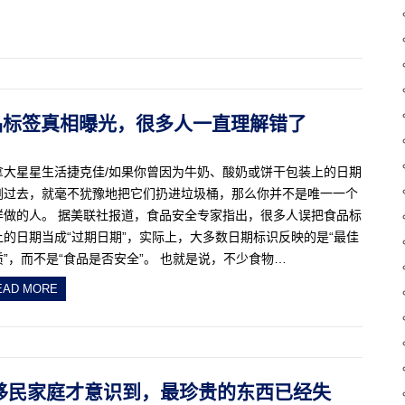
≠不能吃！食品标签真相曝光，很多人一直理解错了
拿大星星生活捷克佳/如果你曾因为牛奶、酸奶或饼干包装上的日期
刚过去，就毫不犹豫地把它们扔进垃圾桶，那么你并不是唯一一个
样做的人。 据美联社报道，食品安全专家指出，很多人误把食品标
上的日期当成“过期日期”，实际上，大多数日期标识反映的是“最佳
质”，而不是“食品是否安全”。 也就是说，不少食物…
EAD MORE
很多移民家庭才意识到，最珍贵的东西已经失