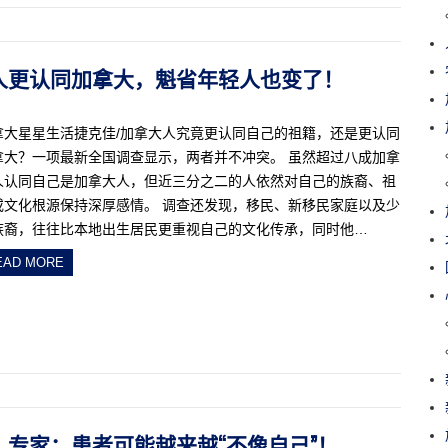
本地人更认同加拿大，魁省年轻人也变了！
拿大星星生活捷克佳/加拿大人究竟更认同自己的祖籍，还是更认同
拿大？一项最新全国调查显示，两者并不冲突。 虽然超过八成加拿
人认同自己是加拿大人，但近三分之二的人依然对自己的族裔、祖
或文化根源保持深厚感情。 调查还发现，移民、新移民家庭以及少
族裔，往往比本地出生居民更重视自己的文化传承，同时他…
EAD MORE
脸上？专家：患者可能越来越“不像自己”！