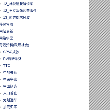
12_林俊遭肢解惨案
12_王立军薄熙来事件
13_南方周末风波
移民写照
网站更新
网络学堂
背景资料(政经社会)
CPAC拨款
RV调研系列
TTC
中加关系
中医争论
中国制造
人口普查
党魁选举
加元汇率