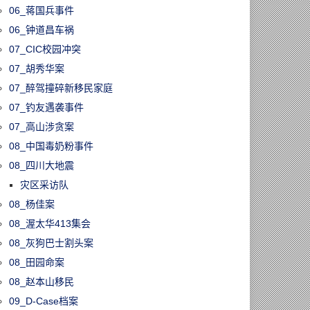
06_蒋国兵事件
06_钟道昌车祸
07_CIC校园冲突
07_胡秀华案
07_醉驾撞碎新移民家庭
07_钓友遇袭事件
07_高山涉贪案
08_中国毒奶粉事件
08_四川大地震
灾区采访队
08_杨佳案
08_渥太华413集会
08_灰狗巴士割头案
08_田园命案
08_赵本山移民
09_D-Case档案