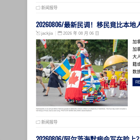
新闻报导
20260806/最新民调！移民竟比
2026 年 08 月 06 日
jackjia
加
加
大
籍
数
R
新闻报导
20260806/阿尔茨海默病会写在