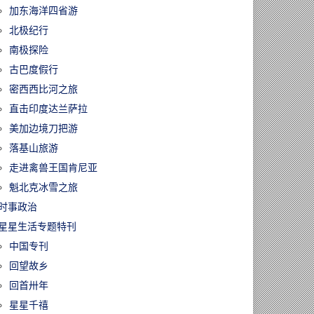
加东海洋四省游
北极纪行
南极探险
古巴度假行
密西西比河之旅
直击印度达兰萨拉
美加边境刀把游
落基山旅游
走进禽兽王国肯尼亚
魁北克冰雪之旅
时事政治
星星生活专题特刊
中国专刊
回望故乡
回首卅年
星星千禧