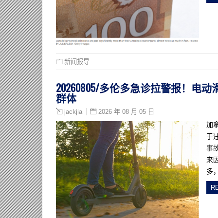
新闻报导
20260805/多伦多急诊拉警报！电
群体
2026 年 08 月 05 日
jackjia
加拿
于
事故
来
多
R