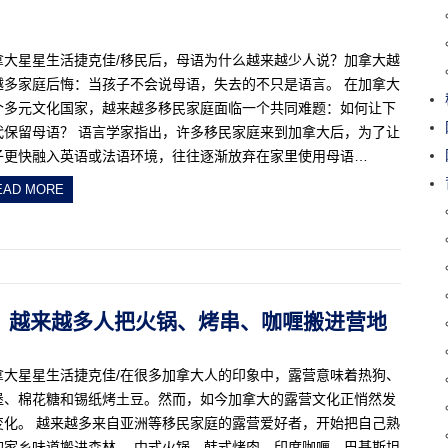
拿大星星生活捷克佳/移民后，母语为什么越来越少人说？加拿大越
越多家庭后悔：当孩子不会说母语，失去的不只是语言。 在加拿大
个多元文化国家，越来越多移民家庭面临一个共同难题：如何让下
代保留母语？ 语言学家指出，许多移民家庭来到加拿大后，为了让
子更快融入英语或法语环境，往往逐渐放弃在家里使用母语…
EAD MORE
生变！越来越多人把火锅、烤串、咖喱搬进营地
拿大星星生活捷克佳/在很多加拿大人的印象中，露营意味着热狗、
堡、棉花糖和锡纸烤土豆。然而，如今加拿大的露营文化正悄然发
变化。 越来越多来自亚洲等移民家庭的露营爱好者，开始把自己熟
的家乡味道搬进森林。 中式火锅、韩式烤肉、印度咖喱、巴基斯坦