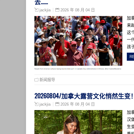
去……
2026 年 08 月 04 日
jackjia
加
来
这
一
孩
R
新闻报导
20260804/加拿大露营文化悄然
2026 年 08 月 04 日
jackjia
加
汉
生
悉