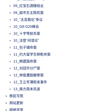
09_红宝石酒楼结业
09_超市东主陈旺案
10_“太亚裔化”争议
10_G8-G20峰会
10_十字弩射杀案
10_法登“间谍论”
11_包子铺命案
11_约大留学生柳乾命案
11_韩建国命案
12_刘冠华分尸案
12_林俊遭肢解惨案
12_王立军薄熙来事件
13_南方周末风波
移民写照
网站更新
网络学堂