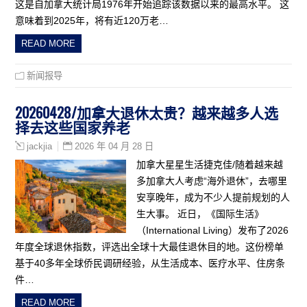
这是自加拿大统计局1976年开始追踪该数据以来的最高水平。 这
意味着到2025年，将有近120万老…
READ MORE
新闻报导
20260428/加拿大退休太贵？越来越多人选
择去这些国家养老
2026 年 04 月 28 日
jackjia
加拿大星星生活捷克佳/随着越来越
多加拿大人考虑“海外退休”，去哪里
安享晚年，成为不少人提前规划的人
生大事。 近日，《国际生活》
（International Living）发布了2026
年度全球退休指数，评选出全球十大最佳退休目的地。这份榜单
基于40多年全球侨民调研经验，从生活成本、医疗水平、住房条
件…
READ MORE