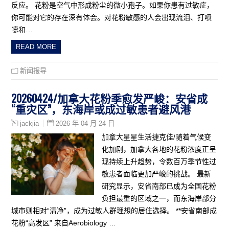
反应。 花粉是空气中形成粉尘的微小孢子。如果你患有过敏症，
你可能对它的存在深有体会。对花粉敏感的人会出现流泪、打喷
嚏和…
READ MORE
新闻报导
20260424/加拿大花粉季愈发严峻：安省成
“重灾区”，东海岸或成过敏患者避风港
2026 年 04 月 24 日
jackjia
加拿大星星生活捷克佳/随着气候变
化加剧，加拿大各地的花粉浓度正呈
现持续上升趋势，令数百万季节性过
敏患者面临更加严峻的挑战。 最新
研究显示，安省南部已成为全国花粉
负担最重的区域之一，而东海岸部分
城市则相对“清净”，成为过敏人群理想的居住选择。 **安省南部成
花粉“高发区” 来自Aerobiology …