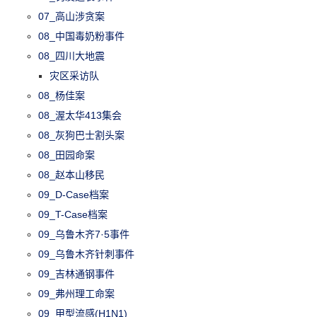
07_高山涉贪案
08_中国毒奶粉事件
08_四川大地震
灾区采访队
08_杨佳案
08_渥太华413集会
08_灰狗巴士割头案
08_田园命案
08_赵本山移民
09_D-Case档案
09_T-Case档案
09_乌鲁木齐7·5事件
09_乌鲁木齐针刺事件
09_吉林通钢事件
09_弗州理工命案
09_甲型流感(H1N1)