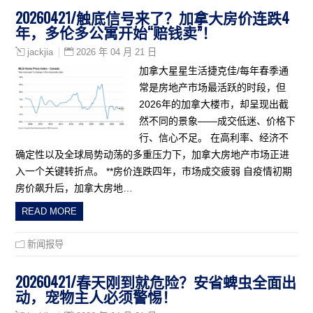
20260421/触底信号来了？加拿大房价连跌4
年，多伦多公寓开始“赔钱卖”！
2026 年 04 月 21 日
jackjia
加拿大星星生活捷克佳/每年春季通
常是房地产市场最活跃的时段，但
2026年的加拿大楼市，却呈现出截
然不同的景象——成交低迷、价格下
行、信心不足。 在高利率、经济不
确定性以及全球局势动荡的多重压力下，加拿大房地产市场正进
入一个关键转折点。 **房价连跌四年，市场成交疲弱 自疫情初期
房价飙升后，加拿大房地…
READ MORE
新闻报导
20260421/春天刚到就危险？安省蜱虫全面出
动，宠物主人必须警惕！