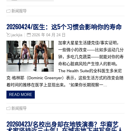
新闻报导
20260424/医生：这5个习惯会影响你的寿命
2026 年 04 月 24 日
jackjia
加拿大星星生活捷克佳/事实证明，
一些微小的改变——比如多运动几分
钟，多吃几克蔬菜——就能对你的寿
命和心脏病风险产生惊人的影响。
The Health Suite的全科医生多米尼
克·格林耶（Dominic Greenyer）表示，这些生活方式的改变会随
着时间的推移在医学上显现出来。 “如果你长期观察一…
READ MORE
新闻报导
20260423/名校出身却在地铁演奏？华裔艺
术家坚持近三十年！在城市地下书写音乐人