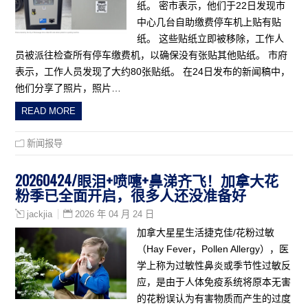
纸。 密市表示，他们于22日发现市
中心几台自助缴费停车机上贴有贴
纸。 这些贴纸立即被移除，工作人
员被派往检查所有停车缴费机，以确保没有张贴其他贴纸。 市府
表示，工作人员发现了大约80张贴纸。 在24日发布的新闻稿中，
他们分享了照片，照片…
READ MORE
新闻报导
20260424/眼泪+喷嚏+鼻涕齐飞！加拿大花
粉季已全面开启，很多人还没准备好
2026 年 04 月 24 日
jackjia
加拿大星星生活捷克佳/花粉过敏
（Hay Fever，Pollen Allergy），医
学上称为过敏性鼻炎或季节性过敏反
应，是由于人体免疫系统将原本无害
的花粉误认为有害物质而产生的过度