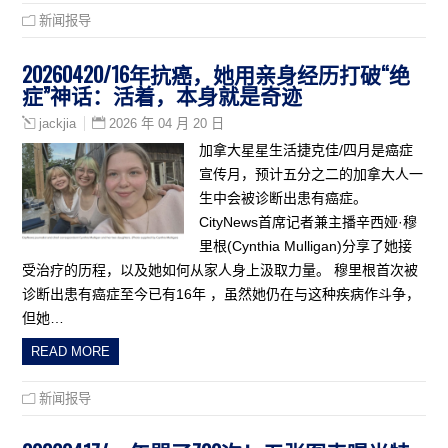
新闻报导
20260420/16年抗癌，她用亲身经历打破“绝
症”神话：活着，本身就是奇迹
2026 年 04 月 20 日
jackjia
加拿大星星生活捷克佳/四月是癌症
宣传月，预计五分之二的加拿大人一
生中会被诊断出患有癌症。
CityNews首席记者兼主播辛西娅·穆
里根(Cynthia Mulligan)分享了她接
受治疗的历程，以及她如何从家人身上汲取力量。 穆里根首次被
诊断出患有癌症至今已有16年 ，虽然她仍在与这种疾病作斗争，
但她…
READ MORE
新闻报导