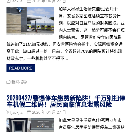
2026 年 04 月 27 日
jackjia
加拿大星星生活捷克佳/过去几个
月，安省多家医院陆续宣布裁员计
划，以应对日益严峻的财务困境。业
内人士警告，这一趋势可能不会在短
期内结束。 尽管省府今年向医院系
统追加了11亿加元拨款，但安省医院协会指出，实际所需资金远
高于此，缺口超过一倍。目前，全省超过70%的医院预计将出现
财政赤字，一些机构甚至不得不…
READ MORE
新闻报导
20260427/警惕停车缴费新陷阱！千万别扫停
车机假二维码！居民面临信息泄露风险
2026 年 04 月 27 日
jackjia
加拿大星星生活捷克佳/密西沙加市
官员警告居民提防假冒停车二维码贴