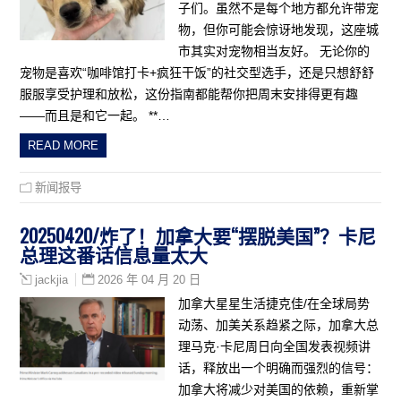
子们。虽然不是每个地方都允许带宠
物，但你可能会惊讶地发现，这座城
市其实对宠物相当友好。 无论你的
宠物是喜欢“咖啡馆打卡+疯狂干饭”的社交型选手，还是只想舒舒
服服享受护理和放松，这份指南都能帮你把周末安排得更有趣
——而且是和它一起。 **…
READ MORE
新闻报导
20250420/炸了！加拿大要“摆脱美国”？卡尼
总理这番话信息量太大
2026 年 04 月 20 日
jackjia
加拿大星星生活捷克佳/在全球局势
动荡、加美关系趋紧之际，加拿大总
理马克·卡尼周日向全国发表视频讲
话，释放出一个明确而强烈的信号：
加拿大将减少对美国的依赖，重新掌