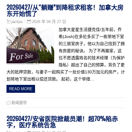
20260427/从“躺赚”到降租求租客！加拿大房
东开始慌了
2026 年 04 月 27 日
jackjia
加拿大星星生活捷克佳/五年前，乔
希(Josh)在多伦多买了一栋带地下室
的三居室房子，他以为自己找到了拥
有房屋的秘诀。 为了不再搬家，这
位不愿透露姓名的技术经理（为保护
隐私）超出了自己的预算，背负了更
大的抵押贷款，与妻子一起购买了一处价值130万加元的房产，计
划将地下室出租以偿还贷款。 起初，这个举措…
READ MORE
新闻报导
20260427/安省医院掀裁员潮！超70%陷赤
字，医疗系统告急