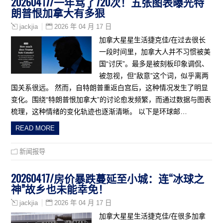
20260417/一年骂了720次！五张图表曝光特
朗普恨加拿大有多狠
2026 年 04 月 17 日
jackjia
加拿大星星生活捷克佳/在过去很长
一段时间里，加拿大人并不习惯被美
国“讨厌”。最多是被刻板印象调侃、
被忽视，但“敌意”这个词，似乎离两
国关系很远。 然而，自特朗普重返白宫后，这种情况发生了明显
变化。围绕“特朗普恨加拿大”的讨论愈发频繁，而通过数据与图表
梳理，这种情绪的变化轨迹也逐渐清晰。 以下是环球邮…
READ MORE
新闻报导
20260417/房价暴跌蔓延至小城：连“冰球之
神”故乡也未能幸免！
2026 年 04 月 17 日
jackjia
加拿大星星生活捷克佳/在很多加拿