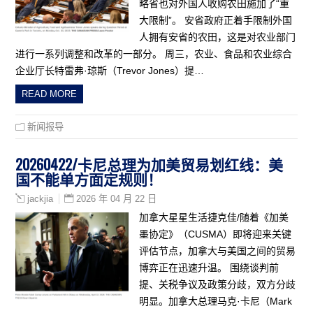
略省也对外国人收购农田施加了“重
大限制”。 安省政府正着手限制外国
人拥有安省的农田，这是对农业部门
进行一系列调整和改革的一部分。 周三，农业、食品和农业综合
企业厅长特雷弗·琼斯（Trevor Jones）提…
READ MORE
新闻报导
20260422/卡尼总理为加美贸易划红线：美
国不能单方面定规则！
2026 年 04 月 22 日
jackjia
加拿大星星生活捷克佳/随着《加美
墨协定》（CUSMA）即将迎来关键
评估节点，加拿大与美国之间的贸易
博弈正在迅速升温。 围绕谈判前
提、关税争议及政策分歧，双方分歧
明显。加拿大总理马克·卡尼（Mark