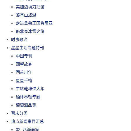
美加边境刀把游
落基山旅游
走进禽兽王国肯尼亚
魁北克冰雪之旅
时事政治
星星生活专题特刊
中国专刊
回望故乡
回首卅年
星星千禧
牛转乾坤过大年
缅怀林顿专题
葡萄酒品鉴
暂未分类
热点新闻事件汇总
02_赵巍命案