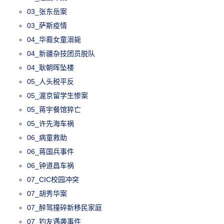
03_张东岳案
03_萨斯疫情
04_华裔女童溺毙
04_新疆杂技团员脱队
04_耿朝晖坠楼
05_人头税平反
05_渥京留学生惨案
05_蒋宇餐馆猝亡
05_许先海车祸
06_病童救助
06_蒋国兵事件
06_钟道昌车祸
07_CIC校园冲突
07_胡秀华案
07_醉驾撞碎新移民家庭
07_钓友遇袭事件