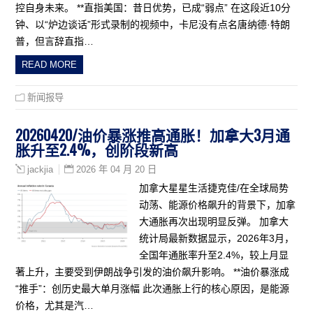
控自身未来。 **直指美国：昔日优势，已成“弱点” 在这段近10分
钟、以“炉边谈话”形式录制的视频中，卡尼没有点名唐纳德·特朗
普，但言辞直指…
READ MORE
新闻报导
20260420/油价暴涨推高通胀！加拿大3月通
胀升至2.4%，创阶段新高
2026 年 04 月 20 日
jackjia
加拿大星星生活捷克佳/在全球局势
动荡、能源价格飙升的背景下，加拿
大通胀再次出现明显反弹。 加拿大
统计局最新数据显示，2026年3月，
全国年通胀率升至2.4%，较上月显
著上升，主要受到伊朗战争引发的油价飙升影响。 **油价暴涨成
“推手”：创历史最大单月涨幅 此次通胀上行的核心原因，是能源
价格，尤其是汽…