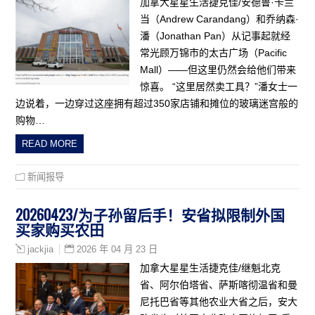
加拿大星星生活捷克佳/安德鲁·卡兰
当（Andrew Carandang）和乔纳森·
潘（Jonathan Pan）从记事起就经
常光顾万锦市的太古广场（Pacific
Mall）——但这里仍然会给他们带来
惊喜。 “这里居然卖工具？”潘女士一
边说着，一边穿过这座拥有超过350家店铺和摊位的玻璃迷宫般的
购物…
READ MORE
新闻报导
20260423/为子孙留后手！安省拟限制外国
买家购买农田
2026 年 04 月 23 日
jackjia
加拿大星星生活捷克佳/继魁北克
省、阿尔伯塔省、萨斯喀彻温省和曼
尼托巴省等其他农业大省之后，安大