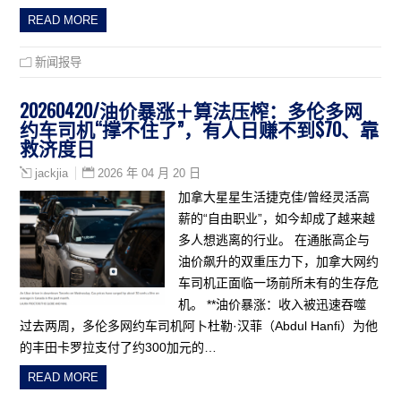
READ MORE
新闻报导
20260420/油价暴涨＋算法压榨：多伦多网
约车司机“撑不住了”，有人日赚不到$70、靠
救济度日
2026 年 04 月 20 日
jackjia
加拿大星星生活捷克佳/曾经灵活高
薪的“自由职业”，如今却成了越来越
多人想逃离的行业。 在通胀高企与
油价飙升的双重压力下，加拿大网约
车司机正面临一场前所未有的生存危
机。 **油价暴涨：收入被迅速吞噬
过去两周，多伦多网约车司机阿卜杜勒·汉菲（Abdul Hanfi）为他
的丰田卡罗拉支付了约300加元的…
READ MORE