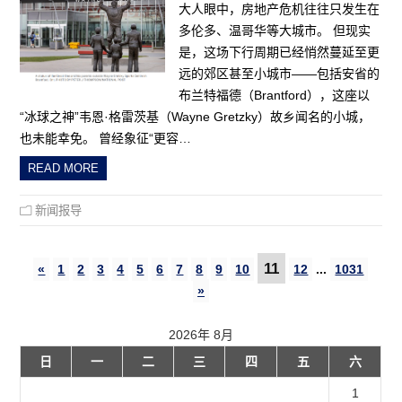
大人眼中，房地产危机往往只发生在
多伦多、温哥华等大城市。 但现实
是，这场下行周期已经悄然蔓延至更
远的郊区甚至小城市——包括安省的
布兰特福德（Brantford），这座以
“冰球之神”韦恩·格雷茨基（Wayne Gretzky）故乡闻名的小城，
也未能幸免。 曾经象征“更容…
READ MORE
新闻报导
11
«
1
2
3
4
5
6
7
8
9
10
12
...
1031
»
2026年 8月
日
一
二
三
四
五
六
1