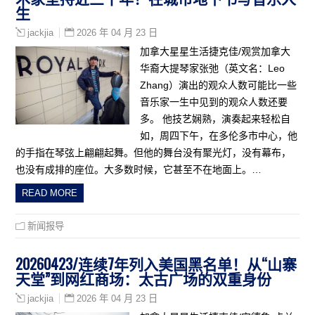
生
2026 年 04 月 23 日
jackjia
加拿大星星生活捷克佳/观赏加拿大
华裔大提琴家张弛（英文名：Leo
Zhang）演出的观众人数可能比一些
音乐家一生中见到的观众人数还要
多。 他技艺娴熟，演奏起来轻松自
如，周四下午，在多伦多市中心，他
的手指在琴弦上翩翩起舞。但他的舞台没有聚光灯，没有幕布，
也没有成排的座位。大多数时候，它甚至不在地面上。…
READ MORE
新闻报导
20260423/连续7年列入美国黑名单！从“山寨
天堂”到网红商场：太古广场的双重身份
2026 年 04 月 23 日
jackjia