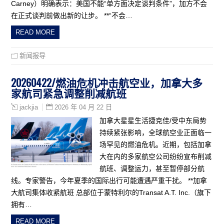
Carney）明确表示：美国不能“单方面决定谈判条件”，加方不会
在正式谈判前做出新的让步。 **“不会…
READ MORE
新闻报导
20260422/燃油危机冲击航空业，加拿大多
家航司紧急调整削减航班
2026 年 04 月 22 日
jackjia
加拿大星星生活捷克佳/受中东局势
持续紧张影响，全球航空业正面临一
场罕见的燃油危机。近期，包括加拿
大在内的多家航空公司纷纷宣布削减
航班、调整运力，甚至暂停部分航
线。专家警告，今年夏季的国际出行可能遭遇严重干扰。 **加拿
大航司集体收紧航班 总部位于蒙特利尔的Transat A.T. Inc.（旗下
拥有…
READ MORE