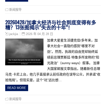
新闻报导
20260428/加拿大经济与社会到底变得有多
糟？13张图揭示“失去的十年”！
2026 年 04 月 28 日
jackjia
加拿大星星生活捷克佳/多年来，加
拿大社会一直隐约感到“哪里不对
劲”。然而，执政的自由党却始终延
续前总理贾斯廷·特鲁多所宣称的“阳
光政治”（sunny ways）叙事。 加拿
大国家邮报文章指出，随着新任总理
马克·卡尼上台，他几乎直接承认前任政府在误导公众，并承诺“收
拾残局”。但现实是，这个“坑”远比想…
READ MORE
新闻报导