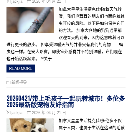
2026 年 04 月 21 日
jackjia
加拿大星星生活捷克佳/随着天气转
暖，我们毛茸茸的朋友们也面临着蜱
虫叮咬的风险。以下是如何保护它们
的方法。 加拿大各地的狗狗通常都
欢迎春天的到来，因为这意味着可以
进行更长的散步。 但享受温暖天气的并非只有我们的宠物——蜱
虫也一样。在安大略省，即使室外感觉并不特别温暖，它们现在
也开始活跃起来。 **关于…
READ MORE
新闻报导
20260421/带上毛孩子一起玩转城市！多伦多
2026最新版宠物友好指南
2026 年 04 月 21 日
jackjia
加拿大星星生活捷克佳/多伦多不仅
属于人类，也属于生活在这里的毛孩