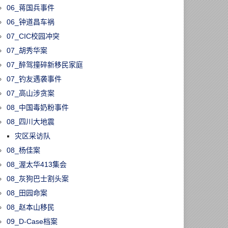
06_蒋国兵事件
06_钟道昌车祸
07_CIC校园冲突
07_胡秀华案
07_醉驾撞碎新移民家庭
07_钓友遇袭事件
07_高山涉贪案
08_中国毒奶粉事件
08_四川大地震
灾区采访队
08_杨佳案
08_渥太华413集会
08_灰狗巴士割头案
08_田园命案
08_赵本山移民
09_D-Case档案