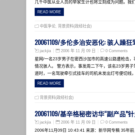
几千中医从业人员的举家生计也将立刻成为问题。我
READ MORE
中医争论
,
背景资料(政经社会)
20061109/多伦多治安恶化: 骇人
2006 年 11 月 09 日
0 Comments
jackjia
星网/一名23岁男子在密西沙加市的高速公路遭枪击
情况骇人。 警方表示，事发周二下午，该名23岁男子驾驶
道时，一名驾驶牵引式挂车的司机未发出灯号便切线
READ MORE
背景资料(政经社会)
20061109/基辛格秘密访华“副产品
2006 年 11 月 09 日
0 Comments
jackjia
2006年11月09日 10:43:41 来源：新华网专稿