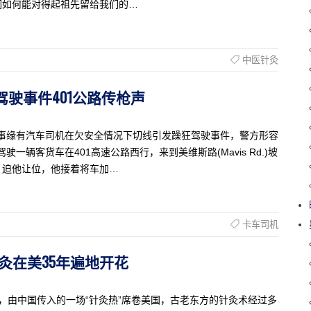
们如何能对得起祖先留给我们的…
中医针灸
躁狂驾驶事件401公路传枪声
，事缘有汽车司机在欠安全情况下切线引发躁狂驾驶事件，警方形容
一辆客货车在401高速公路西行，来到美维斯路(Mavis Rd.)坡
，迫他让位，他接着将车加…
卡车司机
”针灸在美35年遍地开花
 35年前，由中国传入的一场“针灸热”席卷美国，古老东方的针灸术经过多