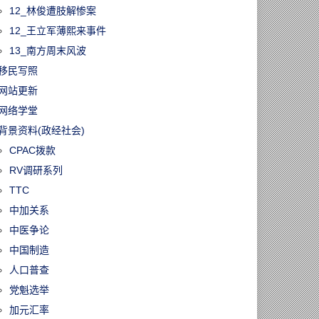
12_林俊遭肢解惨案
12_王立军薄熙来事件
13_南方周末风波
移民写照
网站更新
网络学堂
背景资料(政经社会)
CPAC拨款
RV调研系列
TTC
中加关系
中医争论
中国制造
人口普查
党魁选举
加元汇率