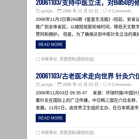
20061103/支持中医立法，对Bill50
2006 年 11 月 03 日
0 Comments
jackjia
2006年11月3日第266期《星星生活报》/目前，安
推广到全体省民，以缩短就医轮候时间，降低天文数
赞同和拥护。 但是，为了确保达到中医针灸立法的美
READ MORE
中医争论
,
背景资料(政经社会)
20061103/古老医术走向世界 针
2006 年 11 月 03 日
0 Comments
jackjia
2006年11月03日 09:35:47 来源：环球时报
着针灸在国际上的广泛传播，中日韩三国在穴位名称
发展。11月2日，由世界卫生组织主办、在日本筑波市
READ MORE
中医争论
,
背景资料(政经社会)