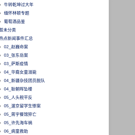
牛转乾坤过大年
缅怀林顿专题
葡萄酒品鉴
暂未分类
热点新闻事件汇总
02_赵巍命案
03_张东岳案
03_萨斯疫情
04_华裔女童溺毙
04_新疆杂技团员脱队
04_耿朝晖坠楼
05_人头税平反
05_渥京留学生惨案
05_蒋宇餐馆猝亡
05_许先海车祸
06_病童救助