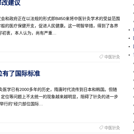
的修改建议
省议会和政府正在以法规的形式即Bill50来将中医针灸学术的受益范围
字般的医疗保健开支，促进人民健康。这一明智举措，得到了各界
好初衷，本人认为，尚有严重…
中医针灸
灸穴位有了国际标准
/中国针灸医学已有2000多年的历史，隋唐时代流传到日本和韩国。但随
、定位等问题上不太统一的现象越来越明显，阻碍了针灸的进一步
举行的“经穴部位国际…
中医针灸