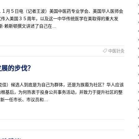
新华网纽约１１月５日电（记者王波）美国中医药专业学会、美国华人医师会
式传入美国３５周年，以及这一中华传统医学在美取得的重大发
斯·赖斯顿撰文讲述了自己在…
中医针灸
代发展的步伐？
活记者捷克佳）候选人到底是为自己为群体，还是为族裔为社区？华人应该
稳根基后，为何热衷于投身公共事务活动，并致力于提升社区的整
时，新一任市长、市议员和…