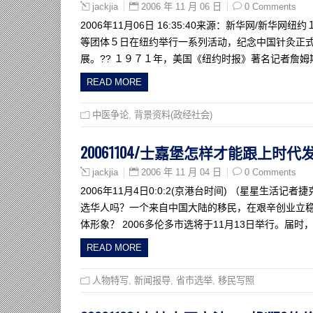
2006 年 11 月 06 日
0 Comments
jackjia
2006年11月06日 16:35:40来源：新华网/
等团体５日在纽约举行一系列活动，纪念中国针灸正
展。?? １９７１年，美国《纽约时报》著名记者詹姆
READ MORE
中医争论
,
背景资料(政经社会)
20061104/士嘉堡怎样才能跟上时
2006 年 11 月 04 日
0 Comments
jackjia
2006年11月4日0:0:2(京港台时间) （星星生
选华人吗？一个来自中国大陆的移民，在艰辛创业立
体形象？ 2006多伦多市选将于11月13日举行。届
READ MORE
人物特写
,
新闻报导
,
省市选举
,
移民写照