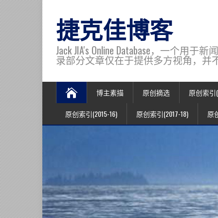
捷克佳博客
Jack JIA's Online Data
录部分文章仅在于提供多方视角，并不代表博主观
博主素描
原创摘选
原创索引(20
原创索引(2015-16)
原创索引(2017-18)
原创