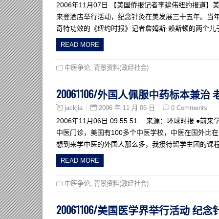
2006年11月07日 【美国侨报记者李建伟纽约报道
来登酒店举行活动，纪念针灸在美发展三十五年。当
奇特功效的《纽约时报》记者詹姆斯·赖斯顿的两个儿
READ MORE
中医争论
,
背景资料(政经社会)
20061106/外国人佩服中药标本兼
2006 年 11 月 06 日
0 Comments
jackjia
2006年11月06日 09:55:51 来源：环球时报 ●
中医门诊，美国有100多个中医学校，中医在国外比在
想到来学中医的外国人那么多，我接待留学生团的课
READ MORE
中医争论
,
背景资料(政经社会)
20061106/美国医学界举行活动 