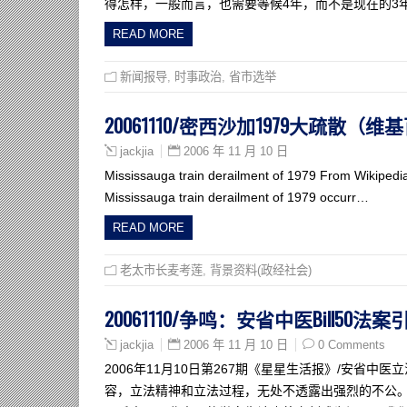
得怎样，一般而言，也需要等候4年，而不是现在的3年
READ MORE
新闻报导
,
时事政治
,
省市选举
20061110/密西沙加1979大疏散（维
2006 年 11 月 10 日
jackjia
Mississauga train derailment of 1979 From Wikipedia
Mississauga train derailment of 1979 occurr…
READ MORE
老太市长麦考莲
,
背景资料(政经社会)
20061110/争鸣：安省中医Bill50
2006 年 11 月 10 日
0 Comments
jackjia
2006年11月10日第267期《星星生活报》/安省中
容，立法精神和立法过程，无处不透露出强烈的不公