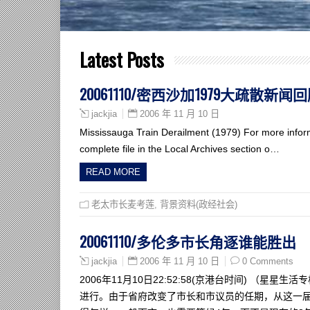
Latest Posts
20061110/密西沙加1979大疏散新闻
2006 年 11 月 10 日
jackjia
Mississauga Train Derailment (1979) For more infor
complete file in the Local Archives section o…
READ MORE
老太市长麦考莲
,
背景资料(政经社会)
20061110/多伦多市长角逐谁能胜出
2006 年 11 月 10 日
0 Comments
jackjia
2006年11月10日22:52:58(京港台时间) （
进行。由于省府改变了市长和市议员的任期，从这一