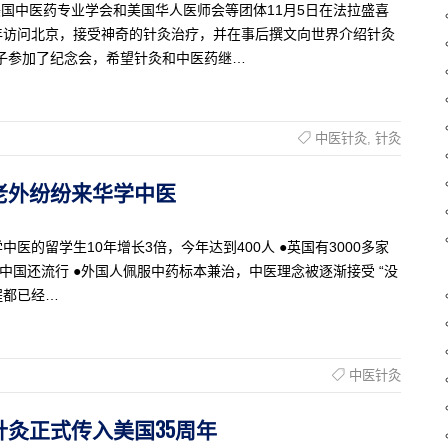
】美国中医药专业学会和美国华人医师会等团体11月5日在法拉盛喜
年访问北京，接受神奇的针灸治疗，并在事后撰文向世界介绍针灸
子参加了纪念会，希望针灸和中医药继…
中医针灸
,
针灸
治 老外纷纷来华学中医
前来学中医的留学生10年增长3倍，今年达到400人 ●英国有3000多家
中国还流行 ●外国人佩服中药标本兼治，中医理念被逐渐接受 “没
程都已经…
中医针灸
纪念针灸正式传入美国35周年