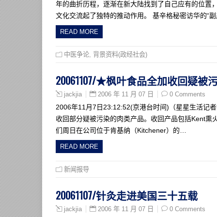
年的曲折历程，逐渐在新大陆找到了自己应有的位置
文化交流起了独特的推动作用。 基辛格秘密访华的“副
READ MORE
中医争论
,
背景资料(政经社会)
20061107/★枫叶食品全加收回疑
2006 年 11 月 07 日
0 Comments
jackjia
2006年11月7日23:12:52(京港台时间)（星星生活记
收回部分疑被污染的肉类产品。收回产品包括Kent熏火腿
们周日在公司位于肯基纳（Kitchener）的…
READ MORE
新闻报导
20061107/针灸走进美国三十五载
2006 年 11 月 07 日
0 Comments
jackjia