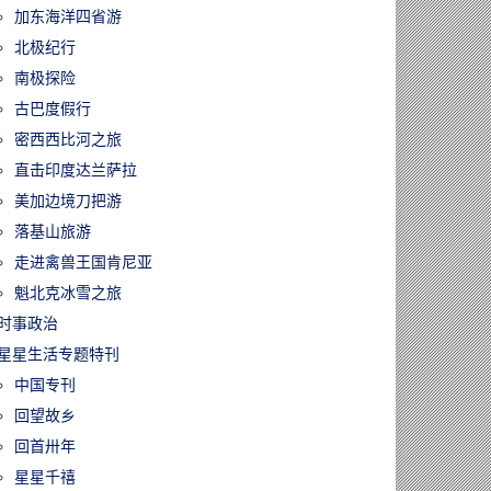
加东海洋四省游
北极纪行
南极探险
古巴度假行
密西西比河之旅
直击印度达兰萨拉
美加边境刀把游
落基山旅游
走进禽兽王国肯尼亚
魁北克冰雪之旅
时事政治
星星生活专题特刊
中国专刊
回望故乡
回首卅年
星星千禧