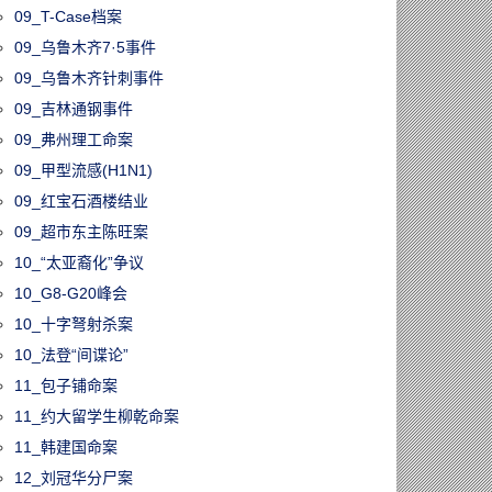
09_T-Case档案
09_乌鲁木齐7·5事件
09_乌鲁木齐针刺事件
09_吉林通钢事件
09_弗州理工命案
09_甲型流感(H1N1)
09_红宝石酒楼结业
09_超市东主陈旺案
10_“太亚裔化”争议
10_G8-G20峰会
10_十字弩射杀案
10_法登“间谍论”
11_包子铺命案
11_约大留学生柳乾命案
11_韩建国命案
12_刘冠华分尸案