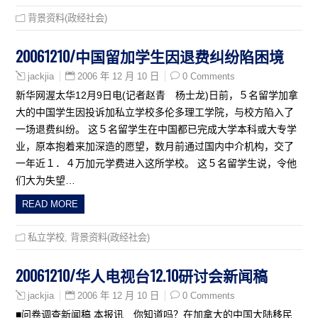
背景资料(政经社会)
20061210/中国留加学生因退费纠纷陷困境
2006 年 12 月 10 日
0 Comments
jackjia
新华网渥太华12月9日电(记者赵青 杨士龙)日前，５名留学加拿
大的中国学生因投诉加私立学校多伦多理工学院，与校方陷入了
一场退费纠纷。 这５名留学生在中国都已完成大学本科或大专学
业，原本抱着来加深造的愿望，数月前通过国内中介机构，交了
一年近１．４万加元学费进入这所学校。 这５名留学生说，令他
们大为失望…
READ MORE
私立学校
,
背景资料(政经社会)
20061210/华人电视台12.10研讨会新闻稿
2006 年 12 月 10 日
0 Comments
jackjia
■问卷调查新闻稿 本报讯 你知道吗？在加拿大的中国大陆移民