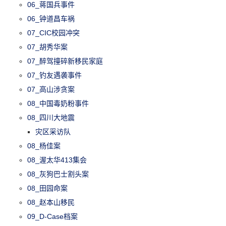
06_蒋国兵事件
06_钟道昌车祸
07_CIC校园冲突
07_胡秀华案
07_醉驾撞碎新移民家庭
07_钓友遇袭事件
07_高山涉贪案
08_中国毒奶粉事件
08_四川大地震
灾区采访队
08_杨佳案
08_渥太华413集会
08_灰狗巴士割头案
08_田园命案
08_赵本山移民
09_D-Case档案