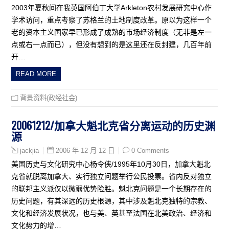
2003年夏秋间在我英国阿伯丁大学Arkleton农村发展研究中心作
学术访问，重点考察了苏格兰的土地制度改革。原以为这样一个
老的资本主义国家早已形成了成熟的市场经济制度（无非是左一
点或右一点而已），但没有想到的是这里还在反封建，几百年前
开…
READ MORE
背景资料(政经社会)
20061212/加拿大魁北克省分离运动的历史渊
源
2006 年 12 月 12 日
0 Comments
jackjia
美国历史与文化研究中心杨令侠/1995年10月30日，加拿大魁北
克省就脱离加拿大、实行独立问题举行公民投票。省内反对独立
的联邦主义派仅以微弱优势险胜。魁北克问题是一个长期存在的
历史问题，有其深远的历史根源，其中涉及魁北克独特的宗教、
文化和经济发展状况，也与美、英甚至法国在北美政治、经济和
文化势力的增…