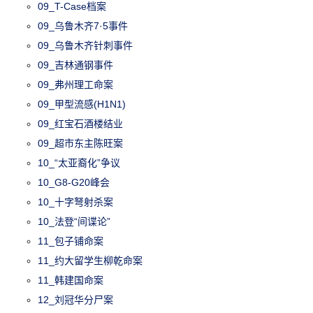
09_T-Case档案
09_乌鲁木齐7·5事件
09_乌鲁木齐针刺事件
09_吉林通钢事件
09_弗州理工命案
09_甲型流感(H1N1)
09_红宝石酒楼结业
09_超市东主陈旺案
10_“太亚裔化”争议
10_G8-G20峰会
10_十字弩射杀案
10_法登“间谍论”
11_包子铺命案
11_约大留学生柳乾命案
11_韩建国命案
12_刘冠华分尸案