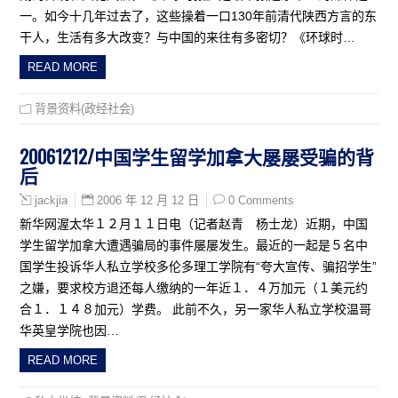
一。如今十几年过去了，这些操着一口130年前清代陕西方言的东
干人，生活有多大改变？与中国的来往有多密切？《环球时…
READ MORE
背景资料(政经社会)
20061212/中国学生留学加拿大屡屡受骗的背
后
2006 年 12 月 12 日
0 Comments
jackjia
新华网渥太华１２月１１日电（记者赵青 杨士龙）近期，中国
学生留学加拿大遭遇骗局的事件屡屡发生。最近的一起是５名中
国学生投诉华人私立学校多伦多理工学院有“夸大宣传、骗招学生”
之嫌，要求校方退还每人缴纳的一年近１．４万加元（１美元约
合１．１４８加元）学费。 此前不久，另一家华人私立学校温哥
华英皇学院也因…
READ MORE