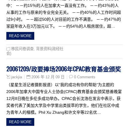
中： －－约15％的人在加拿大一直没有工作。 －－约43％的人
从事的工作与原来的专业完全无关。 －－约40％的人工作时间超
过9小时。 －－超过50的人对目前的工作不满意。 －－约47％的
家庭年收入在3万加元以下。 －－约54％的人租房居住，超…
READ MORE
移民问卷调查
,
背景资料(政经社
会)
20061209/政要捧场2006年CPAC教育基金颁奖
2006 年 12 月 09 日
0 Comments
jackjia
（星星生活记者摄影报道）以“我的成功有你的帮助”为主题的
2006年加拿大中国专业人士协会(CPAC)教育基金会颁奖慈善晚宴
12月8日晚在多伦多成功举办。CPAC会长沈浩在发言中表示，获
奖者代表了美加大学及中学里出类拔萃的学生，他们在社区中成
为青年人的楷模。Phil Xu Zhang和许文辛等22名优…
READ MORE