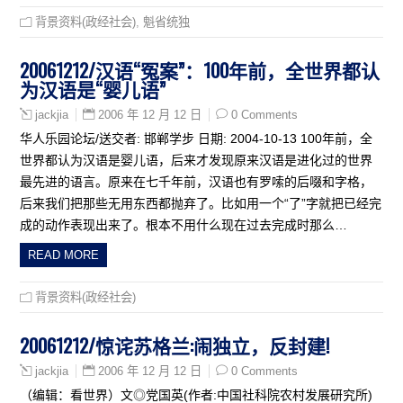
背景资料(政经社会)
,
魁省统独
20061212/汉语“冤案”：100年前，全世界都认
为汉语是“婴儿语”
2006 年 12 月 12 日
0 Comments
jackjia
华人乐园论坛/送交者: 邯郸学步 日期: 2004-10-13 100年前，全
世界都认为汉语是婴儿语，后来才发现原来汉语是进化过的世界
最先进的语言。原来在七千年前，汉语也有罗嗦的后啜和字格，
后来我们把那些无用东西都抛弃了。比如用一个“了”字就把已经完
成的动作表现出来了。根本不用什么现在过去完成时那么…
READ MORE
背景资料(政经社会)
20061212/惊诧苏格兰:闹独立，反封建!
2006 年 12 月 12 日
0 Comments
jackjia
（编辑：看世界）文◎党国英(作者:中国社科院农村发展研究所)