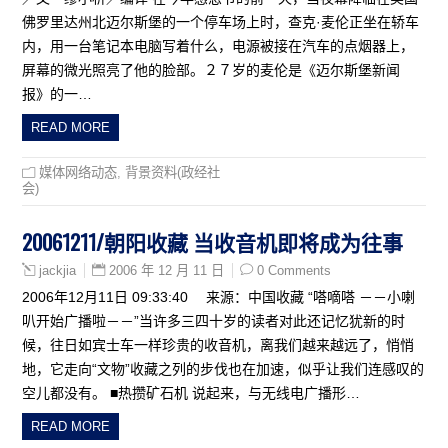
佛罗里达州北迈尔斯堡的一个停车场上时，查克·麦伦正坐在轿车
内，用一台笔记本电脑写着什么，电源被接在汽车的点烟器上，
屏幕的微光照亮了他的脸部。２７岁的麦伦是《迈尔斯堡新闻
报》的一…
READ MORE
媒体网络动态
,
背景资料(政经社
会)
20061211/朝阳收藏 当收音机即将成为往事
2006 年 12 月 11 日
0 Comments
jackjia
2006年12月11日 09:33:40 来源：中国收藏 “嗒嘀嗒 －－小喇
叭开始广播啦－－”当许多三四十岁的读者对此还记忆犹新的时
候，往日如宾士车一样珍贵的收音机，离我们越来越远了，悄悄
地，它走向“文物”收藏之列的步伐也在加速，似乎让我们连感叹的
空儿都没有。 ■热攒矿石机 说起来，与无线电广播形…
READ MORE