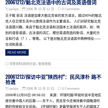
20061212/魁北克法语中的古词及英语借词
2006 年 12 月 12 日
0 Comments
jackjia
王子懿 前言 法语是加拿大魁北克省的官方语言，超过80%的魁北
克人在日常生活中以使用法语作为主要语言。 人们对研究魁北克
法语感兴趣，来自于魁北克法语和法国本土法语的差异，如：特
别的语音语调、古法语的词汇、模仿英语而造的新词、大量的方
言和行话（？），等等。 以下是对魁北克法语其中两种特征——
古词和英语…
READ MORE
背景资料(政经社会)
,
魁省统独
20061212/探访中亚“陕西村”：民风淳朴 路不
拾遗
2006 年 12 月 12 日
0 Comments
jackjia
2006年12月03日 08:56:02 来源：环球时报/早就听说中亚地区
居住着中国人的后裔——东干人，而且至今还保持着中国晚清时
期的传统和文化风俗。《环球时报》是最早报道东干人的媒体之