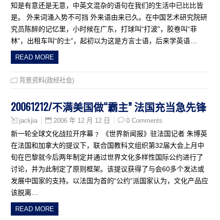
知是有意还是无意，中英文混杂的语句在我们的生活中已比比皆
是。 外来词涌入势不可挡 外来语由来已久。在中国艺术研究院研
究员陈醉的记忆里，小时候在广东，打球叫“打波”，胶卷叫“菲
林”，出租车叫“的士”，起初以为这是方言士语，后来学英语…
READ MORE
背景资料(政经社会)
20061212/不满美国做“霸主” 法国充当急先锋
2006 年 12 月 12 日
0 Comments
jackjia
新一轮全球文化战拉开序幕﹖ 《世界新闻报》驻法国记者 朱博英
在法国和加拿大的提议下，联合国教科文组织第32届大会上月中
旬在巴黎就今后两年制定并通过世界文化多样性国际公约进行了
讨论，并为此制定了原则框架。该提议获得了与会60多个发达或
发展中国家的支持。以法国为首的“公约”派国家认为，文化产品应
该脱离…
READ MORE