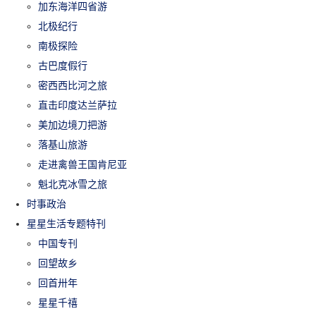
加东海洋四省游
北极纪行
南极探险
古巴度假行
密西西比河之旅
直击印度达兰萨拉
美加边境刀把游
落基山旅游
走进禽兽王国肯尼亚
魁北克冰雪之旅
时事政治
星星生活专题特刊
中国专刊
回望故乡
回首卅年
星星千禧