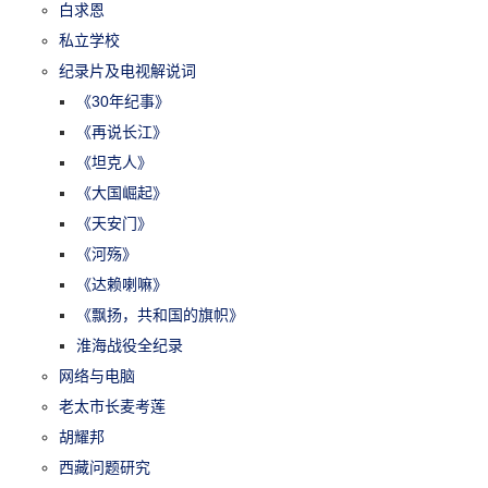
白求恩
私立学校
纪录片及电视解说词
《30年纪事》
《再说长江》
《坦克人》
《大国崛起》
《天安门》
《河殇》
《达赖喇嘛》
《飘扬，共和国的旗帜》
淮海战役全纪录
网络与电脑
老太市长麦考莲
胡耀邦
西藏问题研究