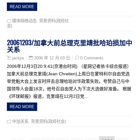
READ MORE
媒体网络动态
,
背景资料(政经社
会)
20061203/加拿大前总理克里靖批哈珀损加中
关系
2006 年 12 月 03 日
0 Comments
jackjia
2006年12月3日20:9:41(京港台时间) （星网记者依卡综合报道）
加拿大前总理克里靖(Jean Chretien)上周日在蒙特利尔自由党选
举党魁大会上发言时抨击总理哈珀对华政策失败。夸赞自己与中
国领导人会面18次，他号召自由党人为下次大选做好准备。 根据
《环球邮报》报道，克里靖在12月2日党…
READ MORE
中加关系
,
背景资料(政经社会)