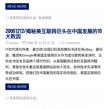
READ MORE
背景资料(政经社会)
,
魁省统独
20061212/揭秘美互联网巨头在中国发展的10
大败因
2006 年 12 月 12 日
0 Comments
jackjia
IT时代周刊作者：龚文祥/当我们的高校教科书还在将eBay、雅玛
逊、雅虎和Google等美国互联网巨头作为成功案例来宣讲时，当
你去书店去买品种少得可怜的，从美国翻译过来的互联网书籍
时，里面也充斥着这些美国网站如何人性化、如何技术先进等传
奇成功经验。但我们在中国看到的现实恰恰相反，美国互联网巨
头在中国…
READ MORE
背景资料(政经社会)