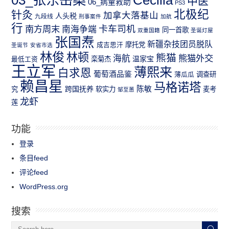
中医
06_病童救助
PS3
北极纪
针灸
加拿大落基山
人头税
九段线
刑事案件
加航
行
南方周末
卡车司机
南海争端
同一首歌
双重国籍
圣诞灯屋
张国焘
新疆杂技团员脱队
成吉思汗
摩托党
圣诞节
安省市选
林俊
林顿
熊猫
熊猫外交
海航
温家宝
最低工资
栾菊杰
王立军
薄熙来
白求恩
葡萄酒品鉴
薄瓜瓜
调查研
赖昌星
马格诺塔
跨国抚养
陈敏
究
软实力
麦考
邹至蕙
龙虾
莲
功能
登录
条目feed
评论feed
WordPress.org
搜索