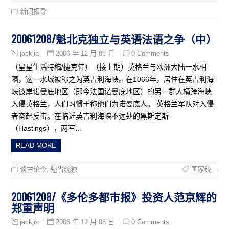
新闻报导
20061208/魁北克独立与英语法语之争（中）
2006 年 12 月 08 日
0 Comments
jackjia
（星星生活特稿/捷克佳）（接上期）英格兰与欧洲大陆一水相
隔，这一水域被称之为英吉利海峡。在1066年，居住在英吉利海
峡彼岸诺曼底地区（即今法国诺曼底地区）的另一群人横跨海峡
入侵英格兰，人们习惯于称他们为诺曼底人。 英格兰军队对入侵
者奋起反击。在临近英吉利海峡不远处的黑斯定斯
（Hastings），两军…
READ MORE
谈古论今
,
魁省统独
国家统一
20061208/《多伦多都市报》投资人范京辉的
郑重声明
2006 年 12 月 08 日
0 Comments
jackjia