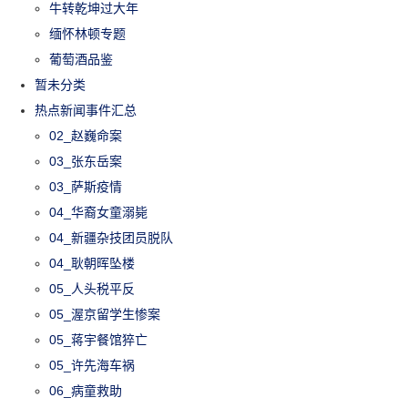
牛转乾坤过大年
缅怀林顿专题
葡萄酒品鉴
暂未分类
热点新闻事件汇总
02_赵巍命案
03_张东岳案
03_萨斯疫情
04_华裔女童溺毙
04_新疆杂技团员脱队
04_耿朝晖坠楼
05_人头税平反
05_渥京留学生惨案
05_蒋宇餐馆猝亡
05_许先海车祸
06_病童救助