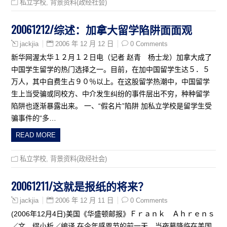
私立学校
,
背景资料(政经社会)
20061212/综述：加拿大留学陷阱面面观
2006 年 12 月 12 日
0 Comments
jackjia
新华网渥太华１２月１２日电（记者 赵青 杨士龙）加拿大成了
中国学生留学的热门选择之一。目前，在加中国留学生达５．５
万人，其中自费生占９０％以上。在这股留学热潮中，中国留学
生上当受骗或同校方、中介发生纠纷的事件层出不穷，种种留学
陷阱也逐渐暴露出来。 一、“假名片”陷阱 加私立学校是留学生受
骗事件的“多…
READ MORE
私立学校
,
背景资料(政经社会)
20061211/这就是报纸的将来？
2006 年 12 月 11 日
0 Comments
jackjia
(2006年12月4日)美国《华盛顿邮报》Ｆｒａｎｋ Ａｈｒｅｎｓ
／文 缪小析／编译 在今年感恩节的前一天，当夜幕降临在美国