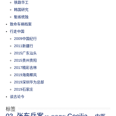
铁路华工
韩国研究
魁省统独
致命车祸档案
行走中国
2009中国纪行
2011新疆行
2015广东汕头
2015贵州贵阳
2017精彩吉林
2019海南椰风
2019深圳华为总部
2019石家庄
谈古论今
标签
03_张东岳案
Cecilia