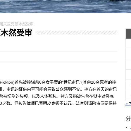
9妓 屠夫皮克顿木然受审
克顿木然受审
ickton)首先被控谋杀6名女子案的“世纪审讯”(其余20名死者的控
讯，审讯的证供内容可能会导致公众感到不安。控方在首天的审讯
个曾被切割的头颅，以及人体残肢。控方又指被告曾在狱中对卧底
50之数。但被告律师已表明皮克顿不认罪。法官则请陪审员要保持
« 
分