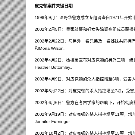
皮克顿案件关键日期
1998年9月：温哥华警方成立专组调查自1971年开
2002年2月5日：皇家骑警和妇女失踪调查组成员获
2002年2月22日：与另外一名兄弟及一名姊妹共同拥有猪
和Mona Wilson。
2002年4月2日：检控署宣布对皮克顿的另外三项一级谋杀指控，受
Heather Bottomley。
2002年4月9日：对皮克顿的杀人指控增至6项，受害人为And
2002年5月22日：对皮克顿的杀人指控增至7项，受害人为B
2002年6月6日：警方在考古学家的帮助下，开始彻
2002年9月19日：对皮克顿的杀人指控增至11项，增加受害人Georg
Jennifer Furninger
2002年10月2日：对皮克顿的杀人指控增至15项，增加受害人Heath