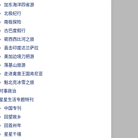
加东海洋四省游
北极纪行
南极探险
古巴度假行
密西西比河之旅
直击印度达兰萨拉
美加边境刀把游
落基山旅游
走进禽兽王国肯尼亚
魁北克冰雪之旅
时事政治
星星生活专题特刊
中国专刊
回望故乡
回首卅年
星星千禧