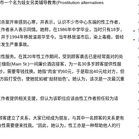
为妓女另类辅导教育(Prostitution alternatives
谋杀案开审感到心寒，并表示，认识不少市中心东端的性工作者，
作者亲人表示同情。她称，在1986年中学毕业，当时只有18岁，
并于1994年移居温哥华至今。当年移居温市后，染上毒瘾，曾经
有发生严重事故。
性服务。在其20年性工作期间，受到顾客袭击已是经常面对的处
(Main St.)一间廉价酒店接客，为一名30多岁顾客提供性服
钞，需要零钱找换。她指“肉金”约60元，于是取出40元给对方，但
对方殴打受伤，使她犹如被“劫财劫色”。她认为，该次是一次最沉重
工作者提供相关支援，但认为该职位应该由性工作者担任较为适
顾客建立了关系，大家已经成为朋友，与其中一名顾客的关系更有
决性需要便来找我。”因此，她认为，性工亦是一种帮助他人的行