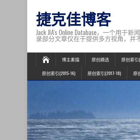
捷克佳博客
Jack JIA's Online Data
录部分文章仅在于提供多方视角，并不代表博主观
博主素描
原创摘选
原创索引(20
原创索引(2015-16)
原创索引(2017-18)
原创