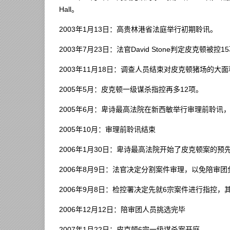
Hall。
2003年1月13日：高贵林港省法庭举行初期聆讯。
2003年7月23日：法官David Stone判定皮克顿被控
2003年11月18日：调查人员结束对皮克顿猪场的大
2005年5月：皮克顿一级谋杀指控再多12项。
2005年6月：卑诗最高法院在新西敏举行审理前聆讯
2005年10月：审理前聆讯结束
2006年1月30日：卑诗最高法院开始了皮克顿案的预
2006年8月9日：法官决定分割案件审理，以免陪审团
2006年9月8日：检控署决定先就6宗案件进行指控，
2006年12月12日：陪审团人员挑选完毕
2007年1月22日：皮克顿6宗一级谋杀案开庭。