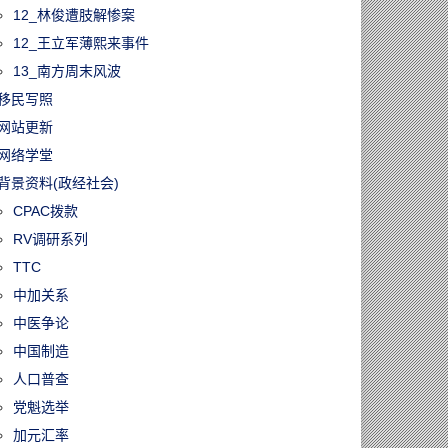
12_林俊遭肢解惨案
12_王立军薄熙来事件
13_南方周末风波
移民写照
网站更新
网络学堂
背景资料(政经社会)
CPAC拨款
RV调研系列
TTC
60113/时代落幕！
中加关系
33年的《明报》
版1月17日停
中医争论
永久关闭
中国制造
人口普查
党魁选举
加元汇率