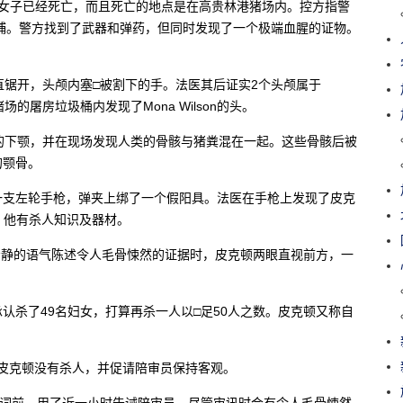
名女子已经死亡，而且死亡的地点是在高贵林港猪场内。控方指警
拘捕。警方找到了武器和弹药，但同时发现了一个极端血腥的证物。
直锯开，头颅内塞□被割下的手。法医其后证实2个头颅属于
外警方在猪场的屠房垃圾桶内发现了Mona Wilson的头。
lfe的下颚，并在现场发现人类的骨骸与猪粪混在一起。这些骨骸后被
y的颚骨。
一支左轮手枪，弹夹上绑了一个假阳具。法医在手枪上发现了皮克
为，他有杀人知识及器材。
皮克顿，并冷静的语气陈述令人毛骨悚然的证据时，皮克顿两眼直视前方，一
认杀了49名妇女，打算再杀一人以□足50人之数。皮克顿又称自
陪审员，皮克顿没有杀人，并促请陪审员保持客观。
特作开场陈词前，用了近一小时告诫陪审员，尽管审讯时会有令人毛骨悚然