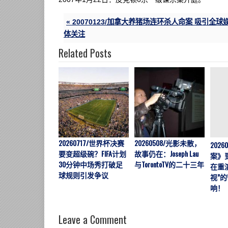
« 20070123/加拿大养猪场连环杀人命案 吸引全球
体关注
Related Posts
20260717/世界杯决赛
20260508/光影未散，
202
要变超级碗？FIFA计划
故事仍在：Joseph Lau
案》
30分钟中场秀打破足
与TorontoTV的二十三年
在重
球规则引发争议
视”
响！
Leave a Comment