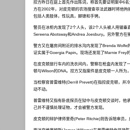
控方昨日在庭上首先作出陈词，称首先要证明案中6
方在2002年，对皮克顿的农场搜查非法武器时将他
包括人类肢体，性玩具，脚镣和手铐。
警员在冰柜内发现了2个人头，该2个人头被人用锯垂
Sereena Abotsway和Andrea Joesbury。另
警方又在屠房间附近的排水沟内发现了Brenda Wo
证实属于Goergia Papin。现场还发现了Marnie Fre
在皮克顿旅行车内的洗衣间内，警察在枪盒内发现了
顿与Wilson的DNA。控方又指案件是皮克顿一人所
当检察官普雷维特(Derrill Prevett)在指控
动不动。
普雷维特又指有卧底探员在狱中与皮克顿交谈时，他承
己并不谨慎处理证物，才会被警方发现。
皮克顿的辩护律师里奇(Peter Ritchie)则告诉
而法官维廉姆斯(James Williams)在普雷维