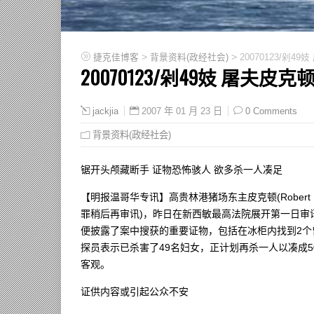
>
>
捷克佳博客
背景资料(政经社会)
20070123/剁4
20070123/剁49妓 屠夫皮
2007 年 01 月 23 日
0 Comments
jackjia
背景资料(政经社会)
锯开头颅藏断手 证物恐怖骇人 欲多杀一人凑足
【明报温哥华专讯】高贵林港猪场东主皮克顿(Robert P
罪稍后再审讯)，昨日在新西敏最高法院展开第一日审
便披露了案中搜获的重要证物，包括在冰柜内找到2
探员表示已杀害了49名妇女，正计划再杀一人以凑成
客观。
证供内容或引起公众不安