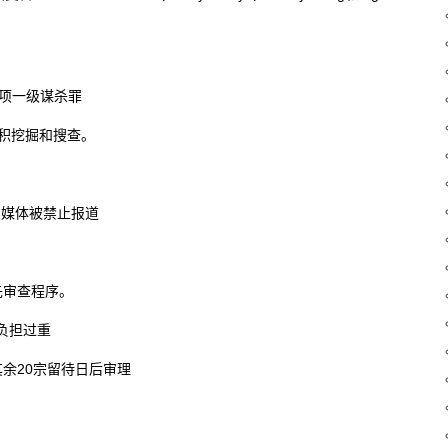
15项一级谋杀罪
面积挖掘和搜查。
，媒体被禁止报道
先审查程序。
负担过重
其余20宗留待日后审理