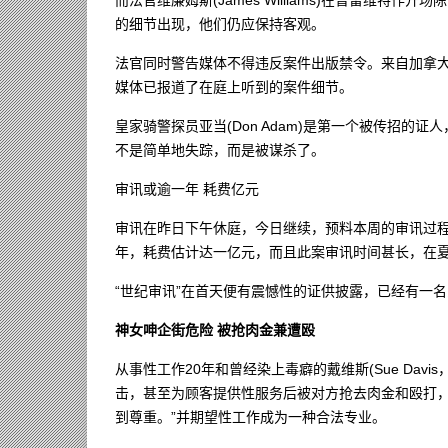
的细节出现，他们仍应保持客观。
法官同时警告媒体不得违反案件出版禁令。来自加拿大
媒体已报道了在庭上听到的案件细节。
皇家骑警探员亚当(Don Adam)是第一个被传招
不是简单地失踪，而是被谋杀了。
审讯或逾一年 耗费亿元
审讯在昨日下午休庭，今日继续，预料本周的审讯过
年，耗费估计达一亿元，而且此案审讯时间甚长，在夏
“世纪审讯”在首天便有震憾性的证供披露，已经有一
神女呻企街危险 被抢肉金兼遭殴
从事性工作20年和曾经染上毒癖的戴维斯(Sue Da
击，甚至为顾客提供性服务后被对方抢去肉金和殴打，
到尊重。”并期望性工作成为一种合法专业。