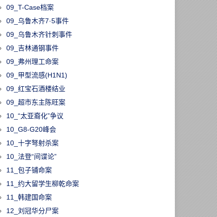
09_T-Case档案
09_乌鲁木齐7·5事件
09_乌鲁木齐针刺事件
09_吉林通钢事件
09_弗州理工命案
09_甲型流感(H1N1)
09_红宝石酒楼结业
09_超市东主陈旺案
10_“太亚裔化”争议
10_G8-G20峰会
10_十字弩射杀案
10_法登“间谍论”
11_包子铺命案
11_约大留学生柳乾命案
11_韩建国命案
12_刘冠华分尸案