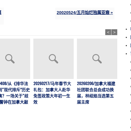
媒
20020524/五月灿烂独属亚裔 »
<
>
202
60408/从《排华法
20260217/马年春节大
20260206/加拿大福建
运营
到“现代排斥”历史
礼包：加拿大人赴华
社团联合总会成功换
加拿大
演？一场关于“歧
免签政策大年初一生
届，林绍焰当选第五
刊，
的警钟在加拿大敲
效
届主席