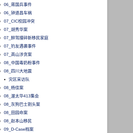
06_蒋国兵事件
06_钟道昌车祸
07_CIC校园冲突
07_胡秀华案
07_醉驾撞碎新移民家庭
07_钓友遇袭事件
07_高山涉贪案
08_中国毒奶粉事件
08_四川大地震
灾区采访队
08_杨佳案
08_渥太华413集会
08_灰狗巴士割头案
08_田园命案
08_赵本山移民
09_D-Case档案