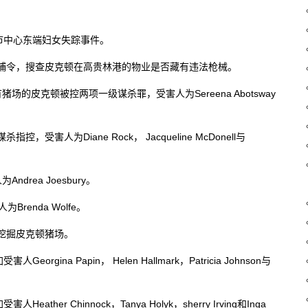
始市中心东端妇女失踪事件。
搜捕令，搜查皮克顿在高贵林港的物业是否藏有违法枪械。
场的皮克顿被控两项一级谋杀罪，受害人为Sereena Abotsway
害人为Diane Rock， Jacqueline McDonell与
rea Joesbury。
renda Wolfe。
底挖掘皮克顿猪场。
ina Papin， Helen Hallmark，Patricia Johnson与
er Chinnock，Tanya Holyk，sherry Irving和Inga