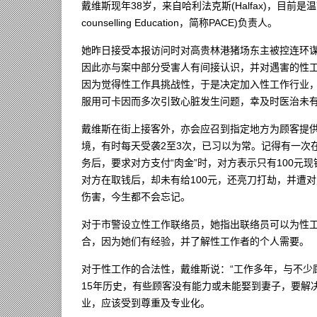
戴维斯现年38岁，来自哈利法克斯(Halfax)，目前是温市一个名
counselling Education，简称PACE)负责人。
她昨日接受本报访问时对高贵林港猪场东主被控连环
因此亦与案中部分受害人有间接认识，并对遇害的性工
因为觉得性工作具挑战性，于是决定加入性工作行业，
服用可卡因而多次引致心脏发生问题，幸及时医治未
戴维斯在街上接客外，亦会应召到指定地方为顾客提供
境，有时每天受袭2至3次，已习以为常。记得有一次在缅街
务后，要求对方支付“肉金”时，对方表示只有100元现
对方在取钱后，却未有给100元，还亮刀打劫，并遭
伤害，今生都不会忘记。
对于市警设立性工作联络员，她指出联络员可以为性
合，因为她们有经验，并了解性工作者的个人需要。
对于性工作的合法性，戴维斯说：“工作多年，与不少
15年历史，有些顾客没有能力或未能娶到妻子，要解
业，应该受到尊重及专业化。