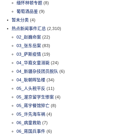
缅怀林顿专题
(8)
葡萄酒品鉴
(9)
暂未分类
(4)
热点新闻事件汇总
(2,310)
02_赵巍命案
(22)
03_张东岳案
(83)
03_萨斯疫情
(19)
04_华裔女童溺毙
(24)
04_新疆杂技团员脱队
(6)
04_耿朝晖坠楼
(34)
05_人头税平反
(11)
05_渥京留学生惨案
(4)
05_蒋宇餐馆猝亡
(8)
05_许先海车祸
(4)
06_病童救助
(7)
06_蒋国兵事件
(6)