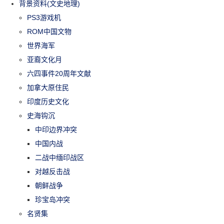
背景资料(文史地理)
PS3游戏机
ROM中国文物
世界海军
亚裔文化月
六四事件20周年文献
加拿大原住民
印度历史文化
史海钩沉
中印边界冲突
中国内战
二战中缅印战区
对越反击战
朝鲜战争
珍宝岛冲突
名贤集