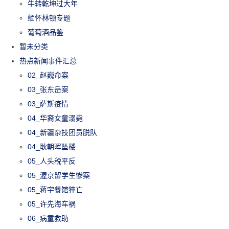
牛转乾坤过大年
缅怀林顿专题
葡萄酒品鉴
暂未分类
热点新闻事件汇总
02_赵巍命案
03_张东岳案
03_萨斯疫情
04_华裔女童溺毙
04_新疆杂技团员脱队
04_耿朝晖坠楼
05_人头税平反
05_渥京留学生惨案
05_蒋宇餐馆猝亡
05_许先海车祸
06_病童救助