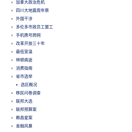
加拿大政治危机
四川大地震周年祭
外国干涉
多伦多市政员工罢工
手机携号跨网
改革开放三十年
最低室温
林顿病逝
消费指南
省市选举
选区概况
移民问卷调查
联邦大选
联邦预算案
赖昌星案
金融风暴