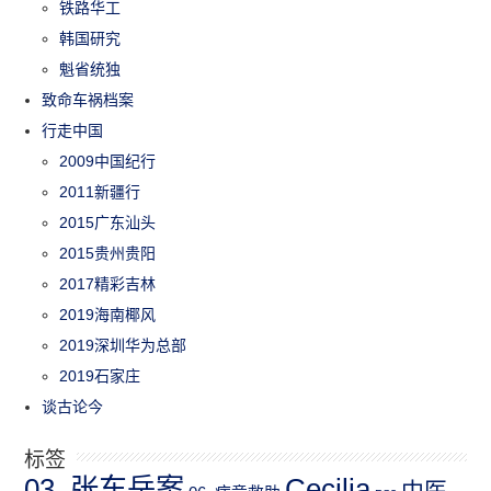
铁路华工
韩国研究
魁省统独
致命车祸档案
行走中国
2009中国纪行
2011新疆行
2015广东汕头
2015贵州贵阳
2017精彩吉林
2019海南椰风
2019深圳华为总部
2019石家庄
谈古论今
标签
03_张东岳案
Cecilia
中医