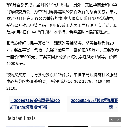
望8月全部完成，届时将举行开幕礼。 另外，东区华商会和中华
门筹款委员会，为中华门筹募建筑经费而发行的慈善奖券，早前
原定7月1日在河谷公园举行的“加拿大国庆同乐日”庆祝活动中，
举行公开抽出中奖号码，但因市政工人罢工而取消国庆活动，现
改为8月8日在“中华门”所在地举行，希望届时市民踊跃出席。
张哲旋呼吁市民共襄盛举，踊跃购买抽奖券，奖券每张售价20
元，奖品丰富，包括：头奖平治房车一部价值3.5万元；二奖钢琴
一座价值5000元；三奖来回多伦多香港机票连3晚住宿等，价值
4000多元。
欲购买奖券，可与多伦多东区华商会，中国书局及协群社区服务
中心各分区办事处购买，查询电话416-362-1375、416-469-
2110。
« 20090719/斯密瑟曼偕200
20020524/五月灿烂独属亚
义工6“垃圾热点”扫街
裔 »
Related Posts
<
>