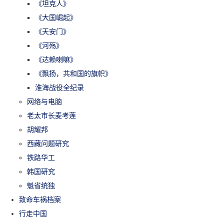
《坦克人》
《大国崛起》
《天安门》
《河殇》
《达赖喇嘛》
《飘扬，共和国的旗帜》
淮海战役全纪录
网络与电脑
老太市长麦考莲
胡耀邦
西藏问题研究
铁路华工
韩国研究
魁省统独
致命车祸档案
行走中国