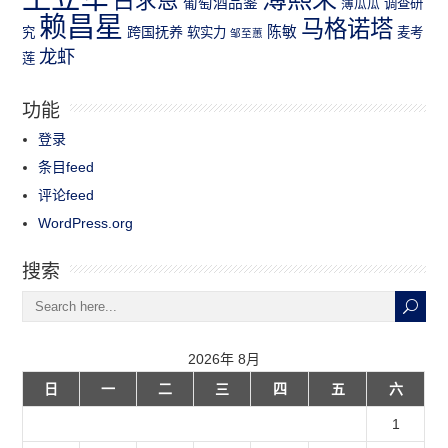
白求恩
葡萄酒品鉴
薄瓜瓜
调查研
赖昌星
马格诺塔
跨国抚养
陈敏
究
软实力
麦考
邹至蕙
龙虾
莲
功能
登录
条目feed
评论feed
WordPress.org
搜索
2026年 8月
日
一
二
三
四
五
六
1