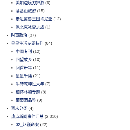
美加边境刀把游
(6)
落基山旅游
(15)
走进禽兽王国肯尼亚
(12)
魁北克冰雪之旅
(1)
时事政治
(37)
星星生活专题特刊
(84)
中国专刊
(12)
回望故乡
(10)
回首卅年
(11)
星星千禧
(21)
牛转乾坤过大年
(7)
缅怀林顿专题
(8)
葡萄酒品鉴
(9)
暂未分类
(4)
热点新闻事件汇总
(2,310)
02_赵巍命案
(22)