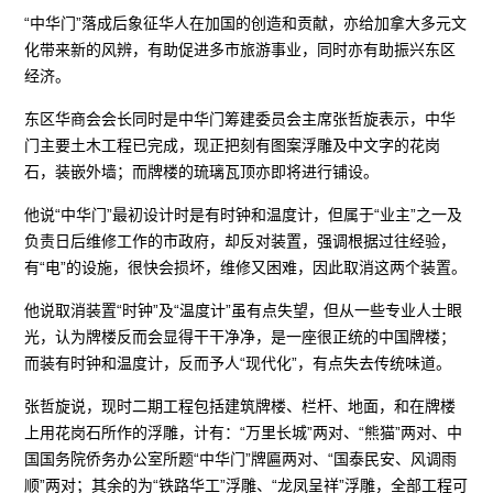
“中华门”落成后象征华人在加国的创造和贡献，亦给加拿大多元文
化带来新的风辨，有助促进多市旅游事业，同时亦有助振兴东区
经济。
东区华商会会长同时是中华门筹建委员会主席张哲旋表示，中华
门主要土木工程已完成，现正把刻有图案浮雕及中文字的花岗
石，装嵌外墙；而牌楼的琉璃瓦顶亦即将进行铺设。
他说“中华门”最初设计时是有时钟和温度计，但属于“业主”之一及
负责日后维修工作的市政府，却反对装置，强调根据过往经验，
有“电”的设施，很快会损坏，维修又困难，因此取消这两个装置。
他说取消装置“时钟”及“温度计”虽有点失望，但从一些专业人士眼
光，认为牌楼反而会显得干干净净，是一座很正统的中国牌楼；
而装有时钟和温度计，反而予人“现代化”，有点失去传统味道。
张哲旋说，现时二期工程包括建筑牌楼、栏杆、地面，和在牌楼
上用花岗石所作的浮雕，计有：“万里长城”两对、“熊猫”两对、中
国国务院侨务办公室所题“中华门”牌匾两对、“国泰民安、风调雨
顺”两对；其余的为“铁路华工”浮雕、“龙凤呈祥”浮雕，全部工程可