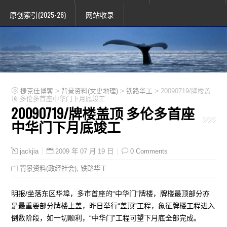
原创索引(2025-26)
网站收录
>
>
>
捷克佳博客
背景资料(文史地理)
铁路华工
20090719/牌楼盖
顶 多伦多首座中华门下月底竣工
20090719/牌楼盖顶 多伦多首座
中华门下月底竣工
2009 年 07 月 19 日
0 Comments
jackjia
背景资料(政经社会)
,
铁路华工
明报/坐落东区华埠，多市首座的“中华门”牌楼，牌楼最顶部分亦
是最重要部分牌楼上盖，昨日举行“盖顶”工程，象征牌楼工程进入
倒数阶段，如一切顺利，“中华门”工程可望下月底全部完成。