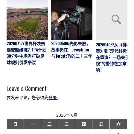
20260717/世界杯决赛
20260508/光影未散，
20260408/从《排华
要变超级碗？FIFA计划
故事仍在：Joseph Lau
案》到“现代排斥”历
30分钟中场秀打破足
与TorontoTV的二十三年
在重演？一场关于“
球规则引发争议
视”的警钟在加拿大
响！
Leave a Comment
要发表评论，您必须先
登录
。
2026年 8月
日
一
二
三
四
五
六