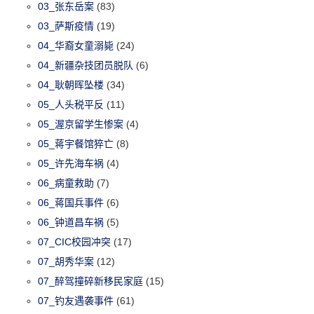
03_张东岳案
(83)
03_萨斯疫情
(19)
04_华裔女童溺毙
(24)
04_新疆杂技团员脱队
(6)
04_耿朝晖坠楼
(34)
05_人头税平反
(11)
05_渥京留学生惨案
(4)
05_蒋宇餐馆猝亡
(8)
05_许先海车祸
(4)
06_病童救助
(7)
06_蒋国兵事件
(6)
06_钟道昌车祸
(5)
07_CIC校园冲突
(17)
07_胡秀华案
(12)
07_醉驾撞碎新移民家庭
(15)
07_钓友遇袭事件
(61)