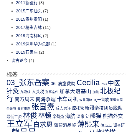
2011新疆行
(3)
2015广东汕头
(7)
2015贵州贵阳
(1)
2017精彩吉林
(11)
2019海南椰风
(2)
2019深圳华为总部
(1)
2019石家庄
(2)
谈古论今
(4)
标签
03_张东岳案
Cecilia
中医
06_病童救助
PS3
北极纪
针灸
加拿大落基山
人头税
九段线
刑事案件
加航
行
南方周末
卡车司机
南海争端
同一首歌
双重国籍
圣诞灯屋
张国焘
新疆杂技团员脱队
成吉思汗
摩托党
圣诞节
安省市选
林俊
林顿
熊猫
熊猫外交
海航
温家宝
最低工资
栾菊杰
王立军
薄熙来
白求恩
葡萄酒品鉴
薄瓜瓜
调查研