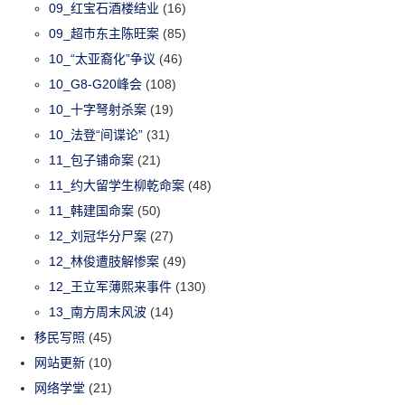
09_红宝石酒楼结业
(16)
09_超市东主陈旺案
(85)
10_“太亚裔化”争议
(46)
10_G8-G20峰会
(108)
10_十字弩射杀案
(19)
10_法登“间谍论”
(31)
11_包子铺命案
(21)
11_约大留学生柳乾命案
(48)
11_韩建国命案
(50)
12_刘冠华分尸案
(27)
12_林俊遭肢解惨案
(49)
12_王立军薄熙来事件
(130)
13_南方周末风波
(14)
移民写照
(45)
网站更新
(10)
网络学堂
(21)