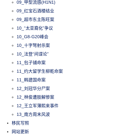
09_甲型流感(H1N1)
09_红宝石酒楼结业
09_超市东主陈旺案
10_“太亚裔化”争议
10_G8-G20峰会
10_十字弩射杀案
10_法登“间谍论”
11_包子铺命案
11_约大留学生柳乾命案
11_韩建国命案
12_刘冠华分尸案
12_林俊遭肢解惨案
12_王立军薄熙来事件
13_南方周末风波
移民写照
网站更新