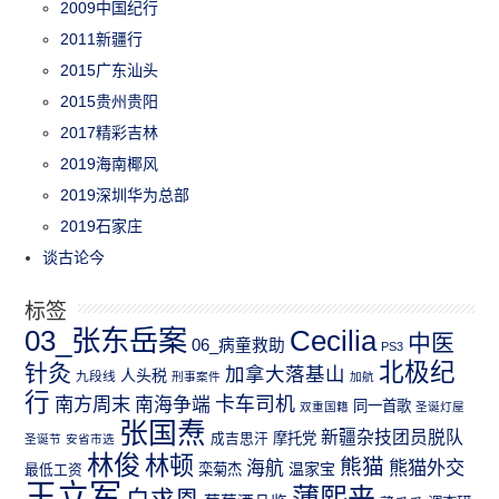
2009中国纪行
2011新疆行
2015广东汕头
2015贵州贵阳
2017精彩吉林
2019海南椰风
2019深圳华为总部
2019石家庄
谈古论今
标签
03_张东岳案
Cecilia
中医
06_病童救助
PS3
北极纪
针灸
加拿大落基山
人头税
九段线
刑事案件
加航
行
南方周末
卡车司机
南海争端
同一首歌
双重国籍
圣诞灯屋
张国焘
新疆杂技团员脱队
成吉思汗
摩托党
圣诞节
安省市选
林俊
林顿
熊猫
熊猫外交
海航
温家宝
最低工资
栾菊杰
王立军
薄熙来