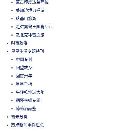
直击印度达兰萨拉
美加边境刀把游
落基山旅游
走进禽兽王国肯尼亚
魁北克冰雪之旅
时事政治
星星生活专题特刊
中国专刊
回望故乡
回首卅年
星星千禧
牛转乾坤过大年
缅怀林顿专题
葡萄酒品鉴
暂未分类
热点新闻事件汇总