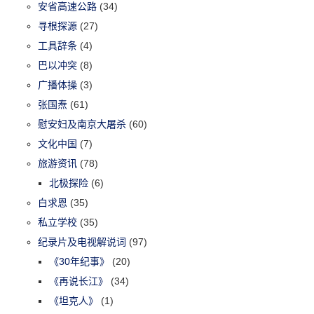
安省高速公路
(34)
寻根探源
(27)
工具辞条
(4)
巴以冲突
(8)
广播体操
(3)
张国焘
(61)
慰安妇及南京大屠杀
(60)
文化中国
(7)
旅游资讯
(78)
北极探险
(6)
白求恩
(35)
私立学校
(35)
纪录片及电视解说词
(97)
《30年纪事》
(20)
《再说长江》
(34)
《坦克人》
(1)