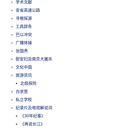
学术文献
安省高速公路
寻根探源
工具辞条
巴以冲突
广播体操
张国焘
慰安妇及南京大屠杀
文化中国
旅游资讯
北极探险
白求恩
私立学校
纪录片及电视解说词
《30年纪事》
《再说长江》