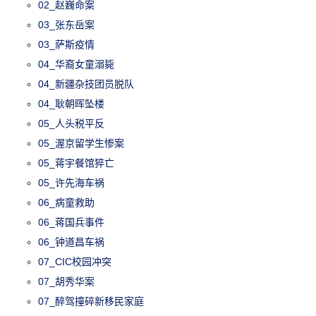
02_赵巍命案
03_张东岳案
03_萨斯疫情
04_华裔女童溺毙
04_新疆杂技团员脱队
04_耿朝晖坠楼
05_人头税平反
05_渥京留学生惨案
05_蒋宇餐馆猝亡
05_许先海车祸
06_病童救助
06_蒋国兵事件
06_钟道昌车祸
07_CIC校园冲突
07_胡秀华案
07_醉驾撞碎新移民家庭