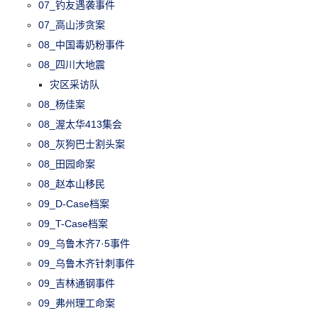
07_钓友遇袭事件
07_高山涉贪案
08_中国毒奶粉事件
08_四川大地震
灾区采访队
08_杨佳案
08_渥太华413集会
08_灰狗巴士割头案
08_田园命案
08_赵本山移民
09_D-Case档案
09_T-Case档案
09_乌鲁木齐7·5事件
09_乌鲁木齐针刺事件
09_吉林通钢事件
09_弗州理工命案