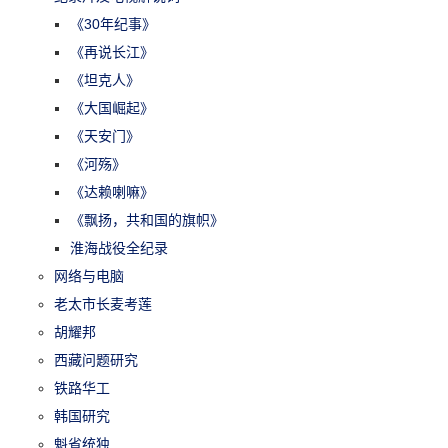
《30年纪事》
《再说长江》
《坦克人》
《大国崛起》
《天安门》
《河殇》
《达赖喇嘛》
《飘扬，共和国的旗帜》
淮海战役全纪录
网络与电脑
老太市长麦考莲
胡耀邦
西藏问题研究
铁路华工
韩国研究
魁省统独