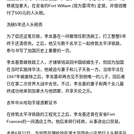
移居加拿大，在安省的Fort William (现为雷湾市) 定居，并借钱缴
付了500元的人头税。
洗碗5年还人头税债
为了偿还这笔巨款，李龙基在一间餐馆任职洗碗工，打工整整5年
终于还清债务。之后，他又与数千名华工一起修筑太平洋铁路，
参与书写了加国历史上重要的一页。
李龙基靠做铁路工人，才储够钱返回中国结婚生子，但因为加国
在当时实施排华法，他被迫与妻子和儿子天各一方。当排华法在
1947年被废除之后，李龙基却再也见不到他唯一的儿子，因后者
已在第二次世界大战中去世。不过，李龙基的妻子和两个女儿最
终成功地来到加拿大与他团聚，共享天伦之乐。
去年中从哈珀手接道歉证书
在修筑太平洋铁路的工程完工之后，李龙基还曾在安省Fort
Frances的一间酒店工作。他后来转行经商，从事进出口贸易。
去年6月22日，当加国总理哈珀在渥太华国会山庄举行人头税平反