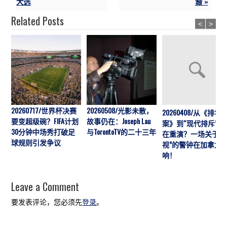
大选
裔 »
Related Posts
<
>
20260717/世界杯决赛
20260508/光影未散，
20260408/从《排华
要变超级碗？FIFA计划
故事仍在：Joseph Lau
案》到“现代排斥”历
30分钟中场秀打破足
与TorontoTV的二十三年
在重演？一场关于“
球规则引发争议
视”的警钟在加拿大
响！
Leave a Comment
要发表评论，您必须先
登录
。