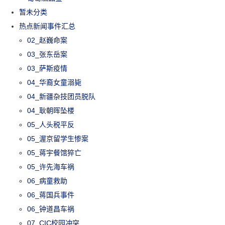
暂未分类
热点新闻事件汇总
02_赵巍命案
03_张东岳案
03_萨斯疫情
04_华裔女童溺毙
04_新疆杂技团员脱队
04_耿朝晖坠楼
05_人头税平反
05_渥京留学生惨案
05_蒋宇餐馆猝亡
05_许先海车祸
06_病童救助
06_蒋国兵事件
06_钟道昌车祸
07_CIC校园冲突