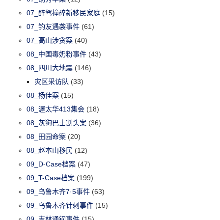
07_醉驾撞碎新移民家庭
(15)
07_钓友遇袭事件
(61)
07_高山涉贪案
(40)
08_中国毒奶粉事件
(43)
08_四川大地震
(146)
灾区采访队
(33)
08_杨佳案
(15)
08_渥太华413集会
(18)
08_灰狗巴士割头案
(36)
08_田园命案
(20)
08_赵本山移民
(12)
09_D-Case档案
(47)
09_T-Case档案
(199)
09_乌鲁木齐7·5事件
(63)
09_乌鲁木齐针刺事件
(15)
09_吉林通钢事件
(15)