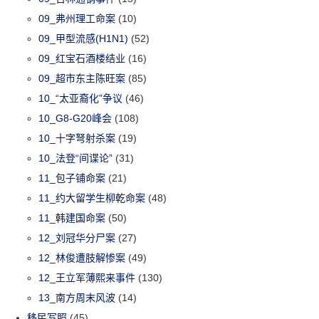
09_弗州理工命案
(10)
09_甲型流感(H1N1)
(52)
09_红宝石酒楼结业
(16)
09_超市东主陈旺案
(85)
10_“太亚裔化”争议
(46)
10_G8-G20峰会
(108)
10_十字弩射杀案
(19)
10_法登“间谍论”
(31)
11_包子铺命案
(21)
11_约大留学生柳乾命案
(48)
11_韩建国命案
(50)
12_刘冠华分尸案
(27)
12_林俊遭肢解惨案
(49)
12_王立军薄熙来事件
(130)
13_南方周末风波
(14)
移民写照
(45)