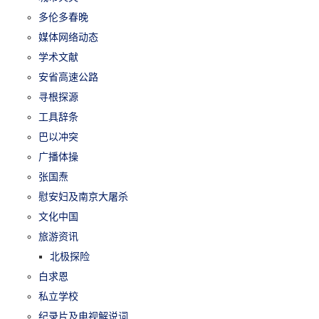
多伦多春晚
媒体网络动态
学术文献
安省高速公路
寻根探源
工具辞条
巴以冲突
广播体操
张国焘
慰安妇及南京大屠杀
文化中国
旅游资讯
北极探险
白求恩
私立学校
纪录片及电视解说词