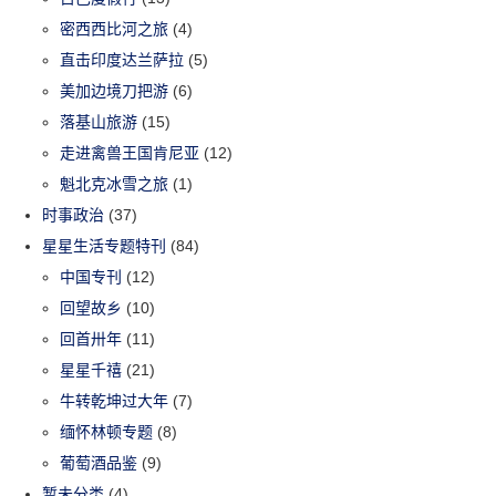
密西西比河之旅
(4)
直击印度达兰萨拉
(5)
美加边境刀把游
(6)
落基山旅游
(15)
走进禽兽王国肯尼亚
(12)
魁北克冰雪之旅
(1)
时事政治
(37)
星星生活专题特刊
(84)
中国专刊
(12)
回望故乡
(10)
回首卅年
(11)
星星千禧
(21)
牛转乾坤过大年
(7)
缅怀林顿专题
(8)
葡萄酒品鉴
(9)
暂未分类
(4)