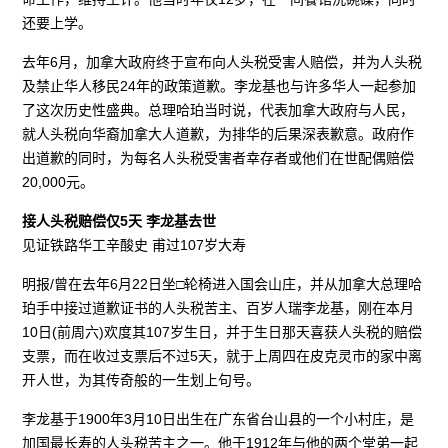
还要上学。
去年6月，加拿大政府终于宣布向人头税受害人赔偿，并为人头税
及禁止华人移民24年的政策道歉。李龙基也与许多华人一起参加
了这次历史性盛典。总理哈珀当时说，代表加拿大政府与人民，
就人头税向华裔加拿大人道歉，为排华的后果深表歉意。政府作
出道歉的同时，为每名人头税受害者幸存者或他们在世配偶赔偿
20,000元。
接人头税赔偿仅5天 李龙基去世
见证铁路华工辛酸史 甫过107岁大寿
明报/曾在去年6月22日坐□轮椅进入国会山庄，并从加拿大总理哈
珀手中接过道歉证书的人头税苦主、百岁人瑞李龙基，刚在本月
10日(前周六)欢度其107岁生日，并于生日那天喜获人头税的赔偿
支票，而在收过支票后不过5天，就于上周四在皮克灵市的家中离
开人世，为其传奇般的一生划上句号。
李龙基于1900年3月10日出生在广东省台山县的一个小村庄，是
加国最长寿的人头税苦主之一。他于1912年与他的两个堂弟一起