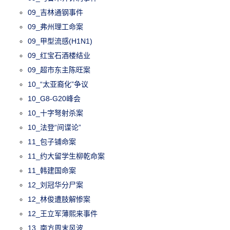
09_吉林通钢事件
09_弗州理工命案
09_甲型流感(H1N1)
09_红宝石酒楼结业
09_超市东主陈旺案
10_“太亚裔化”争议
10_G8-G20峰会
10_十字弩射杀案
10_法登“间谍论”
11_包子铺命案
11_约大留学生柳乾命案
11_韩建国命案
12_刘冠华分尸案
12_林俊遭肢解惨案
12_王立军薄熙来事件
13_南方周末风波