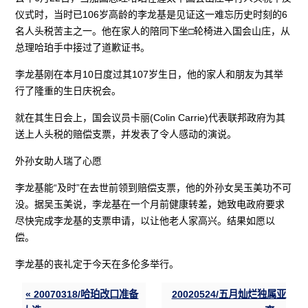
仪式时，当时已106岁高龄的李龙基是见证这一难忘历史时刻的6
名人头税苦主之一。他在家人的陪同下坐□轮椅进入国会山庄，从
总理哈珀手中接过了道歉证书。
李龙基刚在本月10日度过其107岁生日，他的家人和朋友为其举
行了隆重的生日庆祝会。
就在其生日会上，国会议员卡丽(Colin Carrie)代表联邦政府为其
送上人头税的赔偿支票，并发表了令人感动的演说。
外孙女助人瑞了心愿
李龙基能“及时”在去世前领到赔偿支票，他的外孙女吴玉美功不可
没。据吴玉美说，李龙基在一个月前健康转差，她致电政府要求
尽快完成李龙基的支票申请，以让他老人家高兴。结果如愿以
偿。
李龙基的丧礼定于今天在多伦多举行。
« 20070318/哈珀改口准备
20020524/五月灿烂独属亚