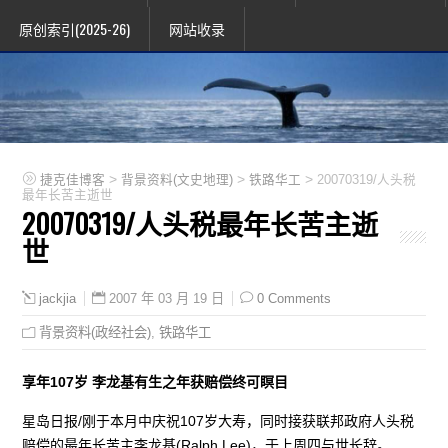
原创索引(2025-26)
网站收录
>
>
>
捷克佳博客
背景资料(文史地理)
铁路华工
20070319/人头税
最年长苦主逝世
20070319/人头税最年长苦主逝
世
2007 年 03 月 19 日
0 Comments
jackjia
背景资料(政经社会)
,
铁路华工
享年107岁 李龙基有生之年获赔偿终可瞑目
星岛日报/刚于本月中庆祝107岁大寿，同时接获联邦政府人头税
赔偿的最年长苦主李龙基(Ralph Lee)，于上周四与世长辞。