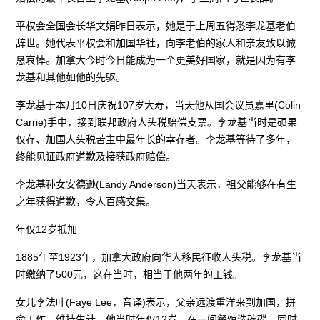
平权会全国会长华文娟昨日表示，她是于上周五得悉李龙基老伯
辞世。她代表平权会和加国华社，向李老伯的家人和亲友致以诚
恳哀悼。加拿大今时今日能成为一个更美好国家，就是因为有李
龙基和其他如他的先驱。
李龙基于本月10日庆祝107岁大寿，当天他从国会议员嘉里(Colin
Carrie)手中，接到联邦政府人头税赔偿支票。李龙基当时是硕果
仅存、加国人头税苦主中最年长的幸存者。李龙基等待了多年，
终能见证政府道歉及接获政府赔偿。
李龙基孙女安德逊(Landy Anderson)当天表示，祖父能够在有生
之年获得道歉，令人百感交集。
年仅12岁抵加
1885年至1923年，加拿大政府向华人移民征收人头税。李龙基当
时缴纳了500元，这在当时，相当于他两年的工钱。
女儿李法叶(Faye Lee，音译)表示，父亲远渡重洋来到加国，拼
命工作，维持生计。他当时年仅12岁，在一间餐馆洗碗碟，同时