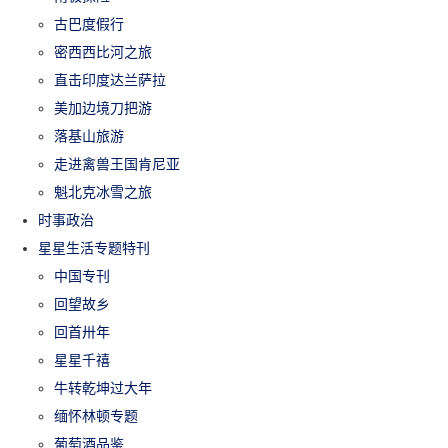
古巴度假行
密西西比河之旅
直击印度达兰萨拉
美加边境刀把游
落基山旅游
走进禽兽王国肯尼亚
魁北克冰雪之旅
时事政治
星星生活专题特刊
中国专刊
回望故乡
回首卅年
星星千禧
牛转乾坤过大年
缅怀林顿专题
葡萄酒品鉴