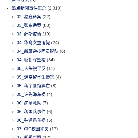
热点新闻事件汇总
(2,310)
02_赵巍命案
(22)
03_张东岳案
(83)
03_萨斯疫情
(19)
04_华裔女童溺毙
(24)
04_新疆杂技团员脱队
(6)
04_耿朝晖坠楼
(34)
05_人头税平反
(11)
05_渥京留学生惨案
(4)
05_蒋宇餐馆猝亡
(8)
05_许先海车祸
(4)
06_病童救助
(7)
06_蒋国兵事件
(6)
06_钟道昌车祸
(5)
07_CIC校园冲突
(17)
07_胡秀华案
(12)