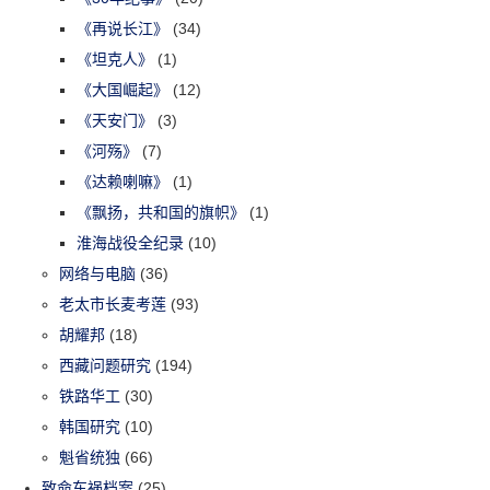
《再说长江》
(34)
《坦克人》
(1)
《大国崛起》
(12)
《天安门》
(3)
《河殇》
(7)
《达赖喇嘛》
(1)
《飘扬，共和国的旗帜》
(1)
淮海战役全纪录
(10)
网络与电脑
(36)
老太市长麦考莲
(93)
胡耀邦
(18)
西藏问题研究
(194)
铁路华工
(30)
韩国研究
(10)
魁省统独
(66)
致命车祸档案
(25)