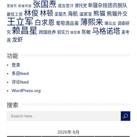
张国焘
新疆杂技团员脱队
成吉思汗
摩托党
圣诞节
安省市选
林俊
林顿
熊猫
熊猫外交
海航
温家宝
最低工资
栾菊杰
王立军
薄熙来
白求恩
葡萄酒品鉴
薄瓜瓜
调查研
赖昌星
马格诺塔
跨国抚养
陈敏
究
软实力
麦考
邹至蕙
龙虾
莲
功能
登录
条目feed
评论feed
WordPress.org
搜索
2026年 8月