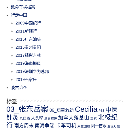
致命车祸档案
行走中国
2009中国纪行
2011新疆行
2015广东汕头
2015贵州贵阳
2017精彩吉林
2019海南椰风
2019深圳华为总部
2019石家庄
谈古论今
标签
03_张东岳案
Cecilia
中医
06_病童救助
PS3
北极纪
针灸
加拿大落基山
人头税
九段线
刑事案件
加航
行
南方周末
卡车司机
南海争端
同一首歌
双重国籍
圣诞灯屋