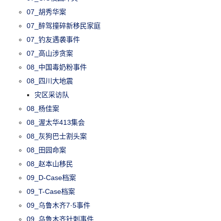
07_胡秀华案
07_醉驾撞碎新移民家庭
07_钓友遇袭事件
07_高山涉贪案
08_中国毒奶粉事件
08_四川大地震
灾区采访队
08_杨佳案
08_渥太华413集会
08_灰狗巴士割头案
08_田园命案
08_赵本山移民
09_D-Case档案
09_T-Case档案
09_乌鲁木齐7·5事件
09_乌鲁木齐针刺事件