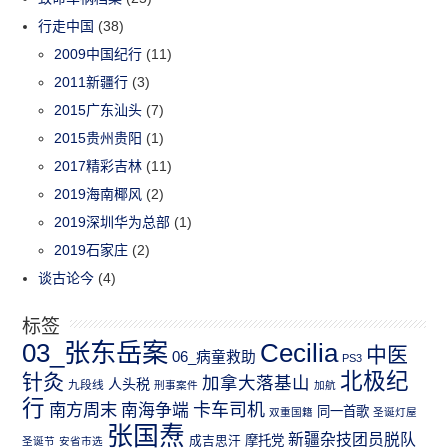
行走中国
(38)
2009中国纪行
(11)
2011新疆行
(3)
2015广东汕头
(7)
2015贵州贵阳
(1)
2017精彩吉林
(11)
2019海南椰风
(2)
2019深圳华为总部
(1)
2019石家庄
(2)
谈古论今
(4)
标签
03_张东岳案
Cecilia
中医
06_病童救助
PS3
北极纪
针灸
加拿大落基山
人头税
九段线
刑事案件
加航
行
南方周末
卡车司机
南海争端
同一首歌
双重国籍
圣诞灯屋
张国焘
新疆杂技团员脱队
成吉思汗
摩托党
圣诞节
安省市选