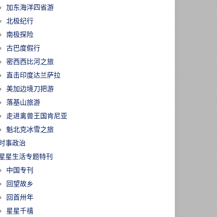
加东海洋四省游
北极纪行
南极探险
古巴度假行
密西西比河之旅
直击印度达兰萨拉
美加边境刀把游
落基山旅游
走进禽兽王国肯尼亚
魁北克冰雪之旅
时事政治
星星生活专题特刊
中国专刊
回望故乡
回首卅年
星星千禧