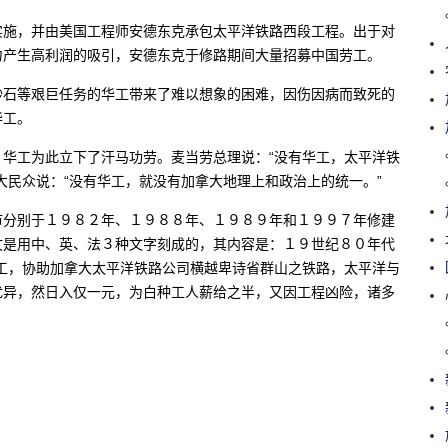
实施，并由美国工程师安德东克承包太平洋铁路西段工程。出于对
力产生高利润的吸引，安德东克于修路期间大量招募中国劳工。
砂石等艰巨任务的华工带来了难以想象的困难，因伤因病而致死的
华工。
华工为此立下了汗马功劳。麦当劳总理说：“没有华工，太平洋铁
大民众说：“没有华工，就没有加拿大地理上和政治上的统一。”
市分别于１９８２年、１９８８年、１９８９年和１９９７年修建
文是用中、英、法３种文字刻成的，其内容是：１９世纪８０年代
工，协助加拿大太平洋铁路公司横越卑诗省群山之铁路，太平洋与
优异，然日入仅一元，为白种工人薪给之半，又因工程凶险，诸多