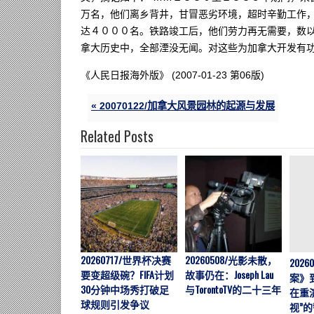
万名，他们离乡背井，甘冒恶劣环境，超时辛勤工作
达４０００名。铁路竣工后，他们劳力再无需要，数
拿大历史中，全部湮没无闻。对这些为加拿大开发有功
《人民日报海外版》 (2007-01-23 第06版)
« 20070122/加拿大风景园林的起源与发展
Related Posts
20260717/世界杯决赛
20260508/光影未散，
202
要变超级碗？FIFA计划
故事仍在：Joseph Lau
案》
30分钟中场秀打破足
与TorontoTV的二十三年
在重
球规则引发争议
视”