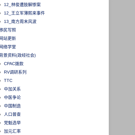
12_林俊遭肢解惨案
12_王立军薄熙来事件
13_南方周末风波
移民写照
网站更新
网络学堂
背景资料(政经社会)
CPAC拨款
RV调研系列
TTC
中加关系
中医争论
中国制造
人口普查
党魁选举
加元汇率