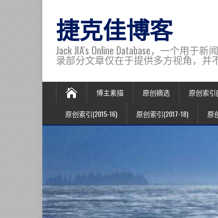
捷克佳博客
Jack JIA's Online Data
录部分文章仅在于提供多方视角，并不代表博主观
博主素描
原创摘选
原创索引(20
原创索引(2015-16)
原创索引(2017-18)
原创