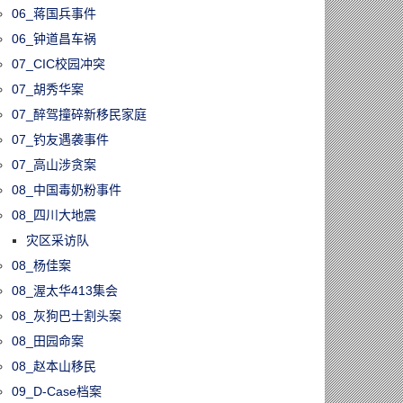
06_蒋国兵事件
06_钟道昌车祸
07_CIC校园冲突
07_胡秀华案
07_醉驾撞碎新移民家庭
07_钓友遇袭事件
07_高山涉贪案
08_中国毒奶粉事件
08_四川大地震
灾区采访队
08_杨佳案
08_渥太华413集会
08_灰狗巴士割头案
08_田园命案
08_赵本山移民
09_D-Case档案