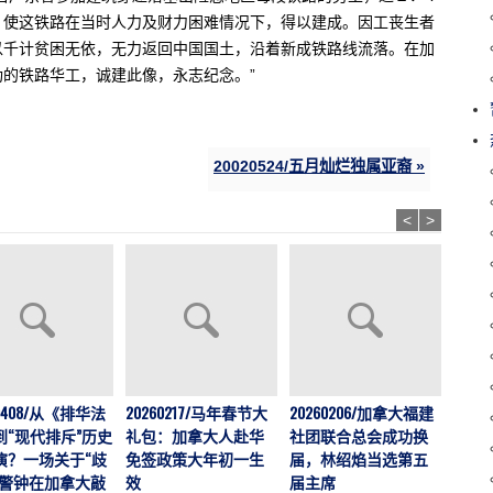
，使这铁路在当时人力及财力困难情况下，得以建成。因工丧生者
以千计贫困无依，无力返回中国国土，沿着新成铁路线流落。在加
的铁路华工，诚建此像，永志纪念。”
20020524/五月灿烂独属亚裔 »
<
>
202
60408/从《排华法
20260217/马年春节大
20260206/加拿大福建
运营
到“现代排斥”历史
礼包：加拿大人赴华
社团联合总会成功换
加拿大
演？一场关于“歧
免签政策大年初一生
届，林绍焰当选第五
刊，
的警钟在加拿大敲
效
届主席