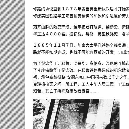
修路的协议直到１８７８年麦当劳重新执政后才开始
修建美国铁路华工吃苦耐劳精神的印象和引进廉价劳
落基山脉的险恶环境，给承担着打隧道、架桥梁、运
华工达４０００名。据记载，每修一英里铁路死一名
１８８５年１１月７日，加拿大太平洋铁路全线贯通，
路就不能如期完成，也就不可能有西部的开发。”加拿
为了纪念华工，耶鲁、温哥华、多伦多、温尼伯４城
了４座铁路华工纪念碑。在耶鲁铁路旁建成的纪念碑
初，承包商翁得路·安德东克自中国招来数以千计之华
克瑞极拉契之间一段工程，工人中华人居三焉。华工
艰苦，其亡于疾病及事故者累百……