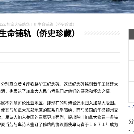
70122/加拿大铁路华工用生命铺轨（侨史珍藏）
工用生命铺轨（侨史珍藏）
，分别矗立着４座铁路华工纪念碑。这些纪念碑铭刻着华工修建太
血泪，也表达了加拿大人民与侨胞们对他们的感激和怀念之情。
英属不列颠哥伦比亚地区，即现在的卑诗省还未归入加拿大版图。
« 
，使其与加拿大东部地区的联系几乎隔绝，而与美国的华盛顿州交
后，卑诗人加入美国的意愿更加强烈，提出除非加拿大修建一条铁
分
理麦当劳与卑诗人签订了修路的协议而使卑诗省于１８７１年成为