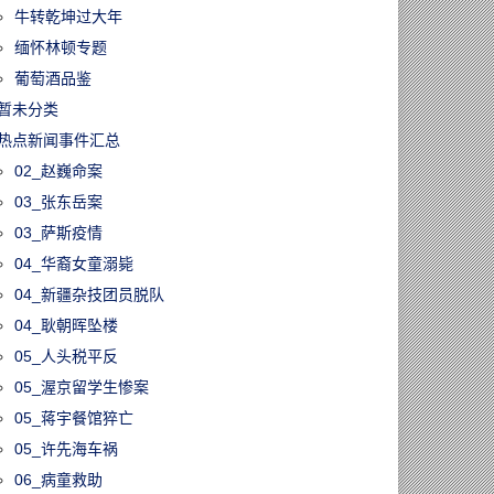
牛转乾坤过大年
缅怀林顿专题
葡萄酒品鉴
暂未分类
热点新闻事件汇总
02_赵巍命案
03_张东岳案
03_萨斯疫情
04_华裔女童溺毙
04_新疆杂技团员脱队
04_耿朝晖坠楼
05_人头税平反
05_渥京留学生惨案
60113/时代落幕！
05_蒋宇餐馆猝亡
33年的《明报》
05_许先海车祸
版1月17日停
永久关闭
06_病童救助