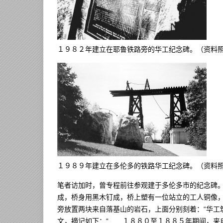
１９８２年建立在耶鲁铁路旁的华工纪念碑。（资料
１９８９年建立在多伦多的铁路华工纪念碑。（资料
笔者访加时，曾专程前往参观建于多伦多市的纪念碑
成，桥身用黑木钉成，桥上塑有一位站立的工人铜像
旁放置两块来自落基山的岩石，上面分别刻着：“华工
文，摘记如下：“……１８８０至１８８５年期间，来