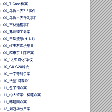
09_T-Case档案
09_乌鲁木齐7·5事件
09_乌鲁木齐针刺事件
09_吉林通钢事件
09_弗州理工命案
09_甲型流感(H1N1)
09_红宝石酒楼结业
09_超市东主陈旺案
10_“太亚裔化”争议
10_G8-G20峰会
10_十字弩射杀案
10_法登“间谍论”
11_包子铺命案
11_约大留学生柳乾命案
11_韩建国命案
12_刘冠华分尸案