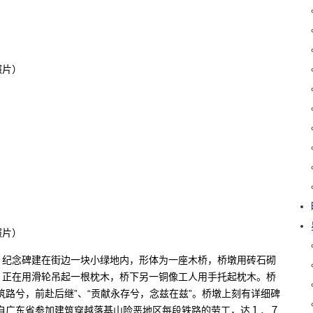
照片）
照片）
。纪念碑建在街边一块小绿地内，形体为一座木桥，桥墩用砖石砌
，正在用滑轮吊起一根枕木，桥下另一铜像工人用手托起枕木。桥
筑路兮，前赴后继”、“贡献永存兮，念兹在兹”。桥墩上刻有详细碑
自广东省参加建筑穿越落基山险恶地区每段铁路的劳工，达１．７