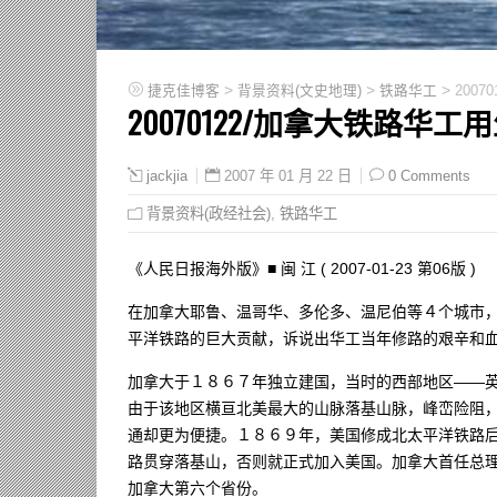
>
>
>
捷克佳博客
背景资料(文史地理)
铁路华工
200
20070122/加拿大铁路华
2007 年 01 月 22 日
0 Comments
jackjia
背景资料(政经社会)
,
铁路华工
《人民日报海外版》■ 闽 江 ( 2007-01-23 第06版 )
在加拿大耶鲁、温哥华、多伦多、温尼伯等４个城市
平洋铁路的巨大贡献，诉说出华工当年修路的艰辛和
加拿大于１８６７年独立建国，当时的西部地区——
由于该地区横亘北美最大的山脉落基山脉，峰峦险阻
通却更为便捷。１８６９年，美国修成北太平洋铁路
路贯穿落基山，否则就正式加入美国。加拿大首任总
加拿大第六个省份。