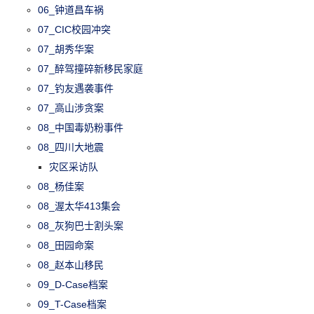
06_钟道昌车祸
07_CIC校园冲突
07_胡秀华案
07_醉驾撞碎新移民家庭
07_钓友遇袭事件
07_高山涉贪案
08_中国毒奶粉事件
08_四川大地震
灾区采访队
08_杨佳案
08_渥太华413集会
08_灰狗巴士割头案
08_田园命案
08_赵本山移民
09_D-Case档案
09_T-Case档案