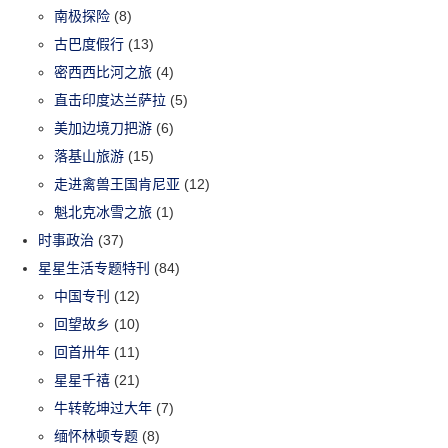
南极探险
(8)
古巴度假行
(13)
密西西比河之旅
(4)
直击印度达兰萨拉
(5)
美加边境刀把游
(6)
落基山旅游
(15)
走进禽兽王国肯尼亚
(12)
魁北克冰雪之旅
(1)
时事政治
(37)
星星生活专题特刊
(84)
中国专刊
(12)
回望故乡
(10)
回首卅年
(11)
星星千禧
(21)
牛转乾坤过大年
(7)
缅怀林顿专题
(8)