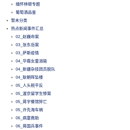
缅怀林顿专题
葡萄酒品鉴
暂未分类
热点新闻事件汇总
02_赵巍命案
03_张东岳案
03_萨斯疫情
04_华裔女童溺毙
04_新疆杂技团员脱队
04_耿朝晖坠楼
05_人头税平反
05_渥京留学生惨案
05_蒋宇餐馆猝亡
05_许先海车祸
06_病童救助
06_蒋国兵事件