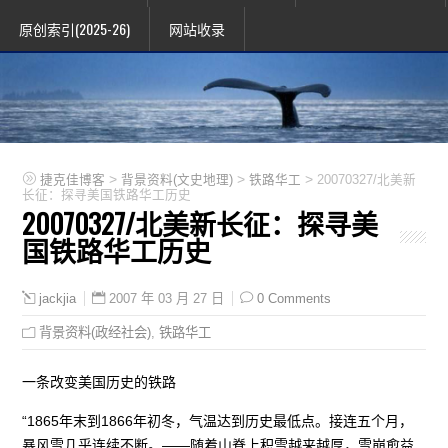
原创索引(2025-26)
网站收录
>
>
>
捷克佳博客
背景资料(文史地理)
铁路华工
20070327/北美新
长征：探寻美国铁路华工历史
20070327/北美新长征：探寻美
国铁路华工历史
2007 年 03 月 27 日
0 Comments
jackjia
背景资料(政经社会)
,
铁路华工
一条改变美国历史的铁路
“1865年末到1866年初冬，气温达到历史最低点。接连五个月，
暴风雪几乎连续不断。——随着山脊上积雪越来越厚，雪崩愈益