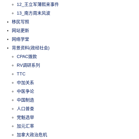
12_王立军薄熙来事件
13_南方周末风波
移民写照
网站更新
网络学堂
背景资料(政经社会)
CPAC拨款
RV调研系列
TTC
中加关系
中医争论
中国制造
人口普查
党魁选举
加元汇率
加拿大政治危机