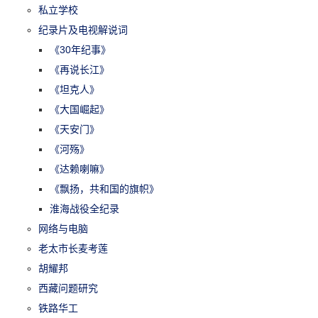
私立学校
纪录片及电视解说词
《30年纪事》
《再说长江》
《坦克人》
《大国崛起》
《天安门》
《河殇》
《达赖喇嘛》
《飘扬，共和国的旗帜》
淮海战役全纪录
网络与电脑
老太市长麦考莲
胡耀邦
西藏问题研究
铁路华工