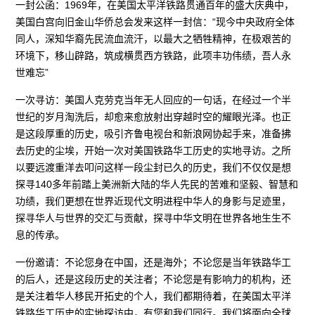
一封公函：1969年，在美国太平洋铁路贯通百年的盛大庆典中，
美国白宫向旧金山华侨总会发来这样一封信：“现今中央政府全体
同人，深知华裔先民流血流汗，以最大之牺牲精神，在极艰苦的
环境下，移山辟路，筑成横贯西方铁路，此项丰功伟绩，吾人永
世难忘”
一次寻访：美国人克劳克当年无人回应的一句话，在经过一个半
世纪的岁月淘洗后，却愈来愈放射出穿越时空的耀眼光泽。也正
是这段厚重的历史，吸引齐鲁电视台和新浪网协起手来，准备拂
去历史的尘埃，开始一次对美国铁路华工历史的实地寻访。之所
以要远渡重洋去叩问这样一段尘封已久的历史，我们不仅仅是想
探寻140多年前踏上美洲新大陆的华人先民的苦难和坚毅、智慧和
功绩，我们更想在世界近现代文明进程中华人的身影与足迹里，
探寻华人与世界的交汇与贡献，探寻中华文明在世界各地生生不
息的传承。
一份邀请：不论您身在中国，还是海外；不论您是当年铁路华工
的后人，还是这段历史的关注者；不论您是有影响力的机构，还
是关注着华人移民开拓史的个人，我们都期待着，在美国太平洋
铁路华工历史的实地探访中，有您和我们同行。我们将面向全球