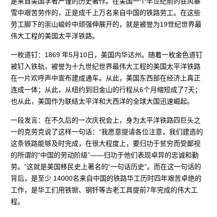
是来自美国学者严谨的历史著作。在美国一个半世纪前的狂风暴
雪中艰苦劳作的，正是成千上万名来自中国的铁路劳工。在这些
劳工脚下的崇山峻岭中顽强伸展开的，就是被誉为19世纪世界最
伟大工程的美国太平洋铁路。
一枚道钉：1869 年5月10日，美国内华达州。随着一枚金色道钉
被钉入铁轨，被誉为十九世纪世界最伟大工程的美国太平洋铁路
在一片欢呼声中宣布建成通车。从此，美国东西部在经济上真正
连成一体；从此，从纽约到旧金山的行程从6个月缩短成了7天；
也从此，美国作为联结太平洋和大西洋的全球大国迅速崛起。
一段发言：在不久后的一次庆祝会上，身为太平洋铁路四巨头之
一的克劳克说了这样一句话：“我愿意提请各位注意，我们建造的
这条铁路能够及时完成，在很大程度上，要归功于贫穷而受鄙视
的所谓的“中国的劳动阶级”——归功于他们表现卓异的忠诚和勤
劳。”这就是美国移民史上著名的“一句话历史”。而在这一句话的
背后，是至少 14000名来自中国的铁路华工历时四年艰苦卓绝的
工作，是华工们用铁锨、钢钎等古老工具提前7年完成的伟大工
程。