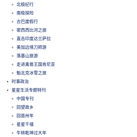
北极纪行
南极探险
古巴度假行
密西西比河之旅
直击印度达兰萨拉
美加边境刀把游
落基山旅游
走进禽兽王国肯尼亚
魁北克冰雪之旅
时事政治
星星生活专题特刊
中国专刊
回望故乡
回首卅年
星星千禧
牛转乾坤过大年