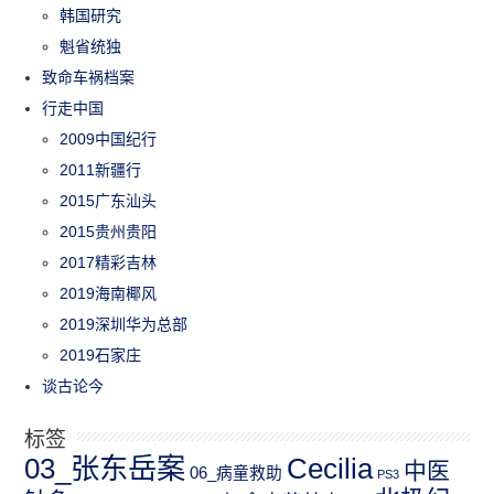
韩国研究
魁省统独
致命车祸档案
行走中国
2009中国纪行
2011新疆行
2015广东汕头
2015贵州贵阳
2017精彩吉林
2019海南椰风
2019深圳华为总部
2019石家庄
谈古论今
标签
03_张东岳案
Cecilia
中医
06_病童救助
PS3