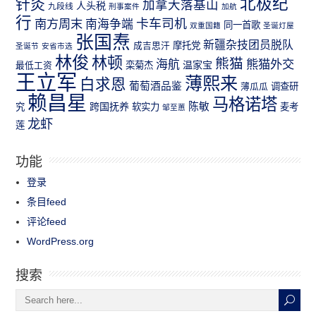
北极纪
针灸
加拿大落基山
人头税
九段线
刑事案件
加航
行
南方周末
卡车司机
南海争端
同一首歌
双重国籍
圣诞灯屋
张国焘
新疆杂技团员脱队
成吉思汗
摩托党
圣诞节
安省市选
林俊
林顿
熊猫
熊猫外交
海航
温家宝
最低工资
栾菊杰
王立军
薄熙来
白求恩
葡萄酒品鉴
薄瓜瓜
调查研
赖昌星
马格诺塔
跨国抚养
陈敏
究
软实力
麦考
邹至蕙
龙虾
莲
功能
登录
条目feed
评论feed
WordPress.org
搜索