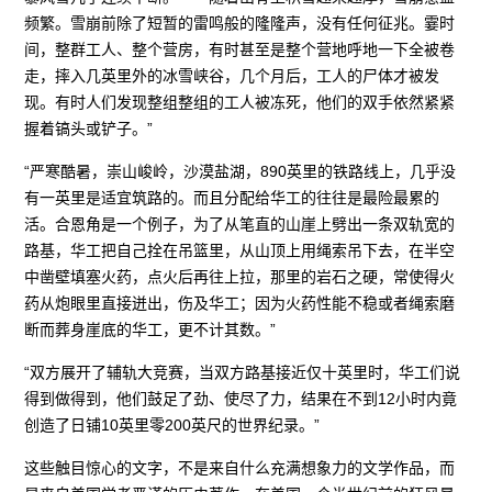
频繁。雪崩前除了短暂的雷鸣般的隆隆声，没有任何征兆。霎时
间，整群工人、整个营房，有时甚至是整个营地呼地一下全被卷
走，摔入几英里外的冰雪峡谷，几个月后，工人的尸体才被发
现。有时人们发现整组整组的工人被冻死，他们的双手依然紧紧
握着镐头或铲子。”
“严寒酷暑，崇山峻岭，沙漠盐湖，890英里的铁路线上，几乎没
有一英里是适宜筑路的。而且分配给华工的往往是最险最累的
活。合恩角是一个例子，为了从笔直的山崖上劈出一条双轨宽的
路基，华工把自己拴在吊篮里，从山顶上用绳索吊下去，在半空
中凿壁填塞火药，点火后再往上拉，那里的岩石之硬，常使得火
药从炮眼里直接迸出，伤及华工；因为火药性能不稳或者绳索磨
断而葬身崖底的华工，更不计其数。”
“双方展开了辅轨大竞赛，当双方路基接近仅十英里时，华工们说
得到做得到，他们鼓足了劲、使尽了力，结果在不到12小时内竟
创造了日铺10英里零200英尺的世界纪录。”
这些触目惊心的文字，不是来自什么充满想象力的文学作品，而