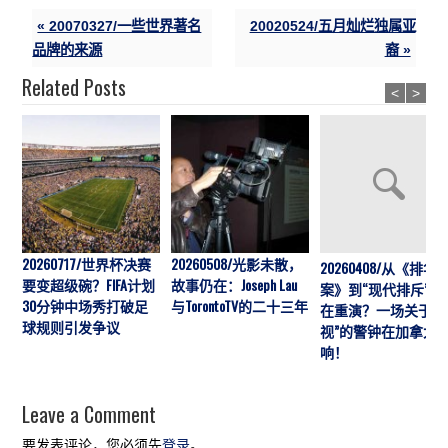
« 20070327/一些世界著名
20020524/五月灿烂独属亚
品牌的来源
裔 »
Related Posts
<
>
20260717/世界杯决赛
20260508/光影未散，
20260408/从《排华
要变超级碗？FIFA计划
故事仍在：Joseph Lau
案》到“现代排斥”历
30分钟中场秀打破足
与TorontoTV的二十三年
在重演？一场关于“
球规则引发争议
视”的警钟在加拿大
响！
Leave a Comment
要发表评论，您必须先
登录
。