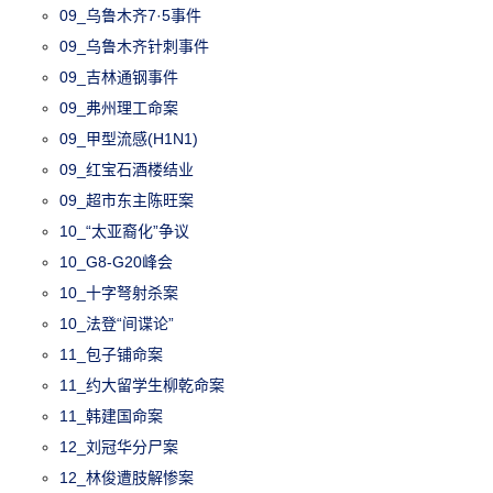
09_乌鲁木齐7·5事件
09_乌鲁木齐针刺事件
09_吉林通钢事件
09_弗州理工命案
09_甲型流感(H1N1)
09_红宝石酒楼结业
09_超市东主陈旺案
10_“太亚裔化”争议
10_G8-G20峰会
10_十字弩射杀案
10_法登“间谍论”
11_包子铺命案
11_约大留学生柳乾命案
11_韩建国命案
12_刘冠华分尸案
12_林俊遭肢解惨案