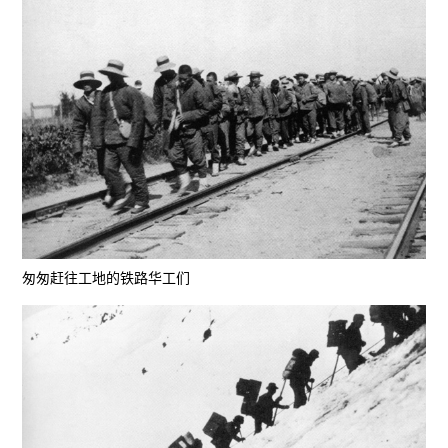
匆匆赶往工地的铁路华工们