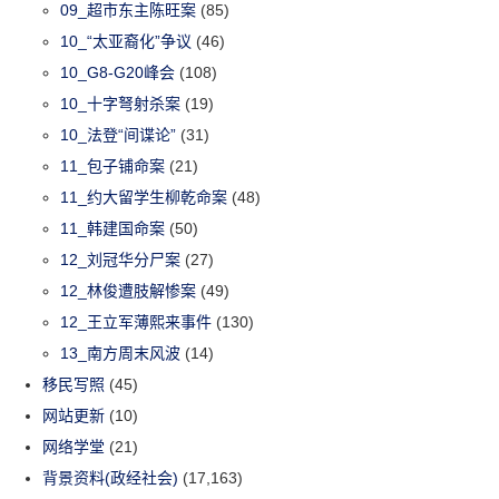
09_超市东主陈旺案
(85)
10_“太亚裔化”争议
(46)
10_G8-G20峰会
(108)
10_十字弩射杀案
(19)
10_法登“间谍论”
(31)
11_包子铺命案
(21)
11_约大留学生柳乾命案
(48)
11_韩建国命案
(50)
12_刘冠华分尸案
(27)
12_林俊遭肢解惨案
(49)
12_王立军薄熙来事件
(130)
13_南方周末风波
(14)
移民写照
(45)
网站更新
(10)
网络学堂
(21)
背景资料(政经社会)
(17,163)