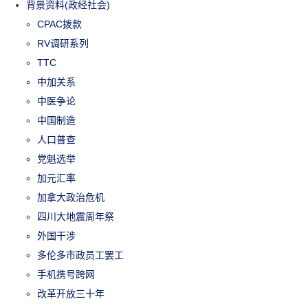
背景资料(政经社会)
CPAC拨款
RV调研系列
TTC
中加关系
中医争论
中国制造
人口普查
党魁选举
加元汇率
加拿大政治危机
四川大地震周年祭
外国干涉
多伦多市政员工罢工
手机携号跨网
改革开放三十年