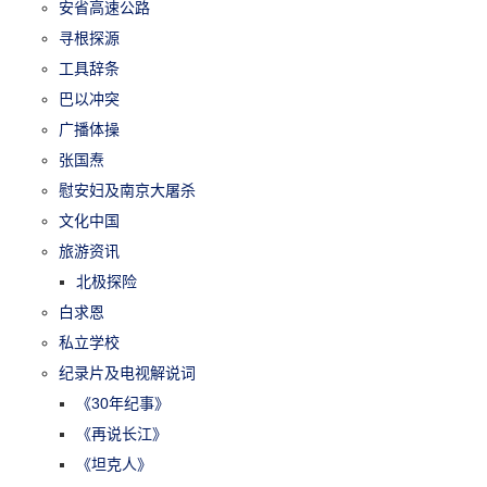
安省高速公路
寻根探源
工具辞条
巴以冲突
广播体操
张国焘
慰安妇及南京大屠杀
文化中国
旅游资讯
北极探险
白求恩
私立学校
纪录片及电视解说词
《30年纪事》
《再说长江》
《坦克人》