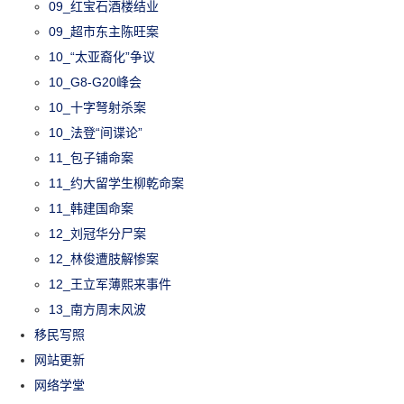
09_红宝石酒楼结业
09_超市东主陈旺案
10_“太亚裔化”争议
10_G8-G20峰会
10_十字弩射杀案
10_法登“间谍论”
11_包子铺命案
11_约大留学生柳乾命案
11_韩建国命案
12_刘冠华分尸案
12_林俊遭肢解惨案
12_王立军薄熙来事件
13_南方周末风波
移民写照
网站更新
网络学堂