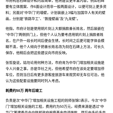
市府构思石碑设计和内容简单，他将建议更丰富内容，例如石碑
要有立体图案、作6面设计而非一般两面设计，以便可刻上更多资
料；另面对“中华门”的墙壁，计划装嵌上3幅与加国华人有关的壁
画，分别是“铁路华工”、“敦煌壁画”及“九龙壁”。
他指，市府计划是使用铜片刻上大额捐款善长姓名，然后装嵌在
“中华门”两侧拱门上，但他个人认为要考虑用铜片刻上捐款者姓
名，在户外一段长时间后便会生锈，长时间之后更可能字体会模
糊不清，他个人倾向于把善长姓名改为刻在石碑上方法，可长久
保存，他稍后会把这些建议向市府反映。
张哲旋说，姑勿论用何种方法，市府肯为中华门增加相关设施是
令人兴奋之事，亦是华社之光，但他希望市府在该处定要增加停
车位，否则当日后有更多游客座旅游车来观赏却无车位可泊，他
认为这些配套设施要同时列入考虑。
耗费约50万 两年后竣工
负责是次“中华门”增加相关设施工程的则师张锦表示，今次“中华
门”增加相关设施的工程，费用约为50万元，经费来源是透过“中
华门”筹建委员会向联邦政府祖裔基金申请拨款，然后由多伦多市