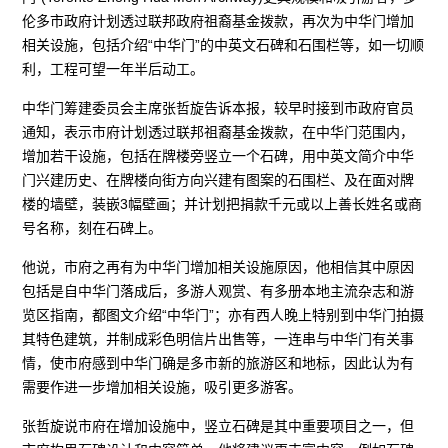
伦多市政府计划透过联邦政府祖裔基金拨款，再次为中华门增加
相关设施，包括介绍“中华门”的中英文石碑和石围栏等，如一切顺
利，工程可望一年半后动工。
中华门筹建委员会主席张哲旋告诉本报，较早时接到市政府官员
通知，表示市府计划透过联邦祖裔基金拨款，在中华门范围内，
增加若干设施，包括在牌楼旁竖立一个石碑，用中英文简介中华
门兴建历史、在牌楼向街方向兴建有图案的石围栏、及在面对牌
楼的墙壁，装嵌3幅壁画；并计划把捐款千元或以上善长姓名或商
号名称，刻在石碑上。
他说，市府之再有为中华门增加相关设施原因，他相信其中原因
包括是自中华门落成后，多游人观赏、有多册本地主流杂志和游
览区指南，都图文介绍“中华门”；亦有西人晚上特别到中华门拍摄
其特色建筑，并制成彩色明信片出售等，一连串与中华门有关事
情，使市府感到中华门确是多市新的旅游区和地标，因此认为有
需要作进一步增加相关设施，吸引更多游客。
张哲旋说市府在增加设施中，竖立石碑是其中重要项目之一，但