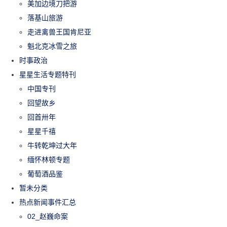
美加边境刀把游
落基山旅游
走进禽兽王国肯尼亚
魁北克冰雪之旅
时事政治
星星生活专题特刊
中国专刊
回望故乡
回首卅年
星星千禧
牛转乾坤过大年
缅怀林顿专题
葡萄酒品鉴
暂未分类
热点新闻事件汇总
02_赵巍命案