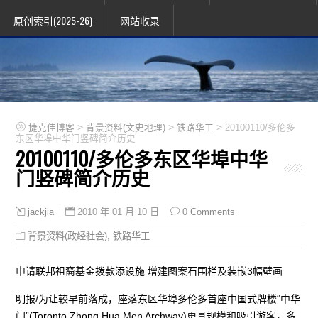
原创索引(2025-26)
网站收录
>
>
>
捷克佳博客
背景资料(文史地理)
铁路华工
20100110/多伦多
东区华埠中华门竖碑简介历史
20100110/多伦多东区华埠中华
门竖碑简介历史
2010 年 01 月 10 日
0 Comments
jackjia
背景资料(政经社会)
,
铁路华工
申请联邦祖裔基金拨款添设施 增建图案石围栏及装嵌3幅壁画
明报/为让较早前落成，座落东区华埠多伦多首座中国式牌楼“中华
门”(Toronto Zhong Hua Men Archway)更具规模和吸引游客，多