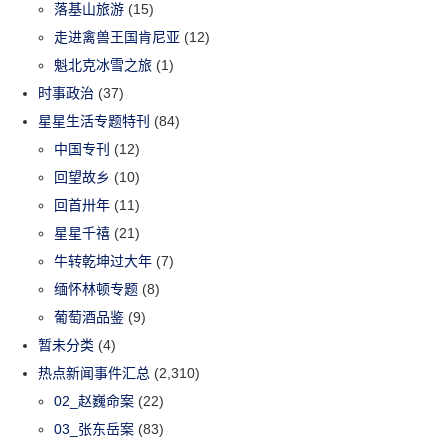
落基山旅游
(15)
走进禽兽王国肯尼亚
(12)
魁北克冰雪之旅
(1)
时事政治
(37)
星星生活专题特刊
(84)
中国专刊
(12)
回望故乡
(10)
回首卅年
(11)
星星千禧
(21)
牛转乾坤过大年
(7)
缅怀林顿专题
(8)
葡萄酒品鉴
(9)
暂未分类
(4)
热点新闻事件汇总
(2,310)
02_赵巍命案
(22)
03_张东岳案
(83)