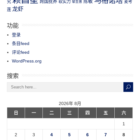
马格诺塔
跨国抚养
陈敏
究
软实力
麦考
邹至蕙
龙虾
莲
功能
登录
条目feed
评论feed
WordPress.org
搜索
2026年 8月
日
一
二
三
四
五
六
1
2
3
4
5
6
7
8