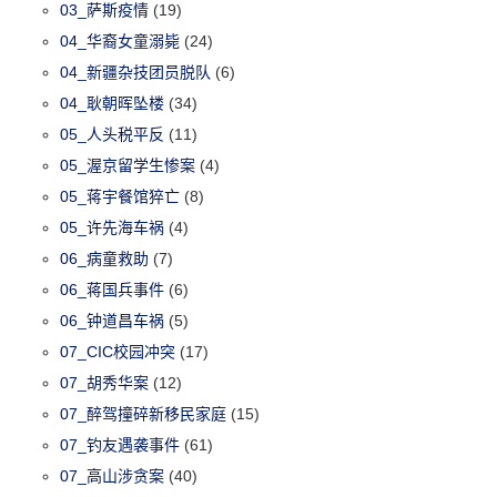
03_萨斯疫情
(19)
04_华裔女童溺毙
(24)
04_新疆杂技团员脱队
(6)
04_耿朝晖坠楼
(34)
05_人头税平反
(11)
05_渥京留学生惨案
(4)
05_蒋宇餐馆猝亡
(8)
05_许先海车祸
(4)
06_病童救助
(7)
06_蒋国兵事件
(6)
06_钟道昌车祸
(5)
07_CIC校园冲突
(17)
07_胡秀华案
(12)
07_醉驾撞碎新移民家庭
(15)
07_钓友遇袭事件
(61)
07_高山涉贪案
(40)