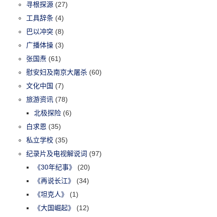
寻根探源
(27)
工具辞条
(4)
巴以冲突
(8)
广播体操
(3)
张国焘
(61)
慰安妇及南京大屠杀
(60)
文化中国
(7)
旅游资讯
(78)
北极探险
(6)
白求恩
(35)
私立学校
(35)
纪录片及电视解说词
(97)
《30年纪事》
(20)
《再说长江》
(34)
《坦克人》
(1)
《大国崛起》
(12)