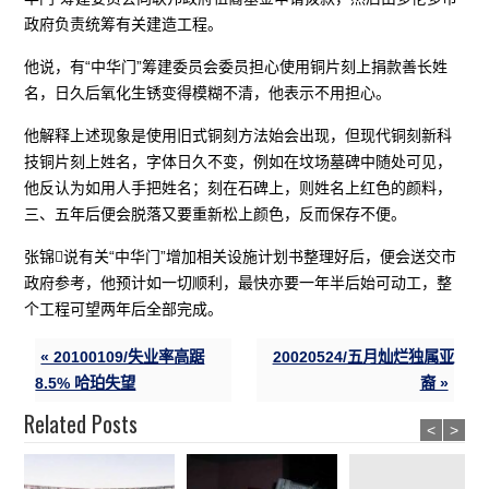
政府负责统筹有关建造工程。
他说，有“中华门”筹建委员会委员担心使用铜片刻上捐款善长姓
名，日久后氧化生锈变得模糊不清，他表示不用担心。
他解释上述现象是使用旧式铜刻方法始会出现，但现代铜刻新科
技铜片刻上姓名，字体日久不变，例如在坟场墓碑中随处可见，
他反认为如用人手把姓名；刻在石碑上，则姓名上红色的颜料，
三、五年后便会脱落又要重新松上颜色，反而保存不便。
张锦说有关“中华门”增加相关设施计划书整理好后，便会送交市
政府参考，他预计如一切顺利，最快亦要一年半后始可动工，整
个工程可望两年后全部完成。
« 20100109/失业率高踞
20020524/五月灿烂独属亚
8.5% 哈珀失望
裔 »
Related Posts
<
>