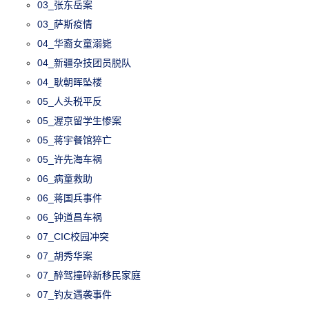
03_张东岳案
03_萨斯疫情
04_华裔女童溺毙
04_新疆杂技团员脱队
04_耿朝晖坠楼
05_人头税平反
05_渥京留学生惨案
05_蒋宇餐馆猝亡
05_许先海车祸
06_病童救助
06_蒋国兵事件
06_钟道昌车祸
07_CIC校园冲突
07_胡秀华案
07_醉驾撞碎新移民家庭
07_钓友遇袭事件