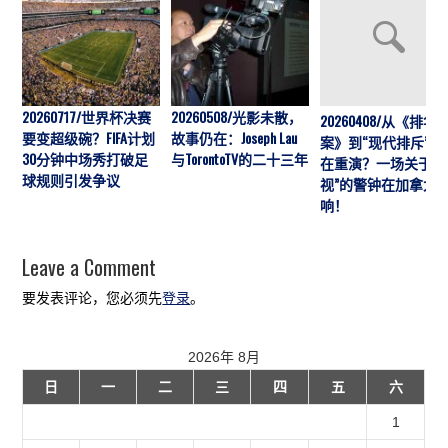
20260717/世界杯决赛
20260508/光影未散，
20260408/从《排华
要变超级碗？FIFA计划
故事仍在：Joseph Lau
案》到“现代排斥”历
30分钟中场秀打破足
与TorontoTV的二十三年
在重演？一场关于“
球规则引发争议
视”的警钟在加拿大
响！
Leave a Comment
要发表评论，您必须先
登录
。
2026年 8月
日
一
二
三
四
五
六
1