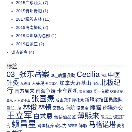
2015广东汕头
(7)
2015贵州贵阳
(1)
2017精彩吉林
(11)
2019海南椰风
(2)
2019深圳华为总部
(1)
2019石家庄
(2)
谈古论今
(4)
标签
03_张东岳案
Cecilia
中医
06_病童救助
PS3
北极纪
针灸
加拿大落基山
人头税
九段线
刑事案件
加航
行
南方周末
卡车司机
南海争端
同一首歌
双重国籍
圣诞灯屋
张国焘
新疆杂技团员脱队
成吉思汗
摩托党
圣诞节
安省市选
林俊
林顿
熊猫
熊猫外交
海航
温家宝
最低工资
栾菊杰
王立军
薄熙来
白求恩
葡萄酒品鉴
薄瓜瓜
调查研
赖昌星
马格诺塔
跨国抚养
陈敏
究
软实力
麦考
邹至蕙