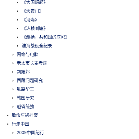
《大国崛起》
《天安门》
《河殇》
《达赖喇嘛》
《飘扬，共和国的旗帜》
淮海战役全纪录
网络与电脑
老太市长麦考莲
胡耀邦
西藏问题研究
铁路华工
韩国研究
魁省统独
致命车祸档案
行走中国
2009中国纪行