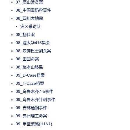
07_高山涉贪案
08_中国毒奶粉事件
08_四川大地震
灾区采访队
08_杨佳案
08_渥太华413集会
08_灰狗巴士割头案
08_田园命案
08_赵本山移民
09_D-Case档案
09_T-Case档案
09_乌鲁木齐7·5事件
09_乌鲁木齐针刺事件
09_吉林通钢事件
09_弗州理工命案
09_甲型流感(H1N1)