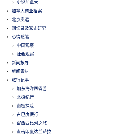
史说加拿大
加拿大商业档案
北京奥运
回忆录及家史研究
心情随笔
中国观察
社会观察
新闻报导
新闻素材
旅行记事
加东海洋四省游
北极纪行
南极探险
古巴度假行
密西西比河之旅
直击印度达兰萨拉