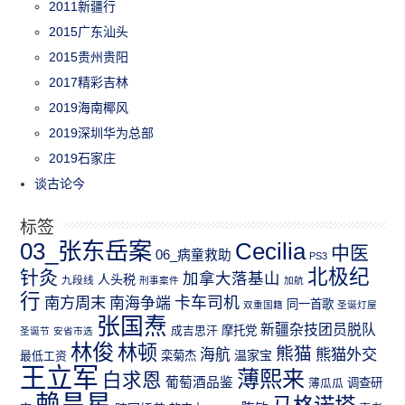
2011新疆行
2015广东汕头
2015贵州贵阳
2017精彩吉林
2019海南椰风
2019深圳华为总部
2019石家庄
谈古论今
标签
03_张东岳案
Cecilia
中医
06_病童救助
PS3
北极纪
针灸
加拿大落基山
人头税
九段线
刑事案件
加航
行
南方周末
卡车司机
南海争端
同一首歌
双重国籍
圣诞灯屋
张国焘
新疆杂技团员脱队
成吉思汗
摩托党
圣诞节
安省市选
林俊
林顿
熊猫
熊猫外交
海航
温家宝
最低工资
栾菊杰
王立军
薄熙来
白求恩
葡萄酒品鉴
薄瓜瓜
调查研
赖昌星