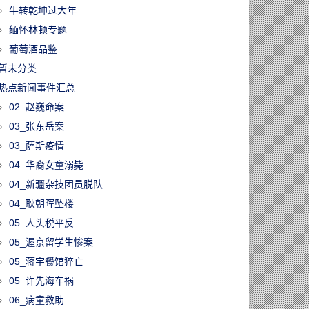
牛转乾坤过大年
缅怀林顿专题
葡萄酒品鉴
暂未分类
热点新闻事件汇总
02_赵巍命案
03_张东岳案
03_萨斯疫情
04_华裔女童溺毙
04_新疆杂技团员脱队
04_耿朝晖坠楼
05_人头税平反
05_渥京留学生惨案
05_蒋宇餐馆猝亡
05_许先海车祸
06_病童救助