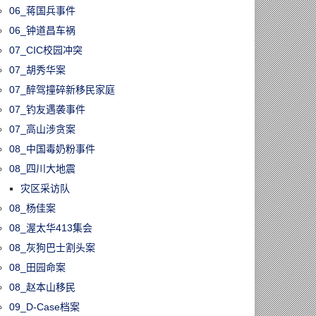
06_蒋国兵事件
06_钟道昌车祸
07_CIC校园冲突
07_胡秀华案
07_醉驾撞碎新移民家庭
07_钓友遇袭事件
07_高山涉贪案
08_中国毒奶粉事件
08_四川大地震
灾区采访队
08_杨佳案
08_渥太华413集会
08_灰狗巴士割头案
08_田园命案
08_赵本山移民
09_D-Case档案