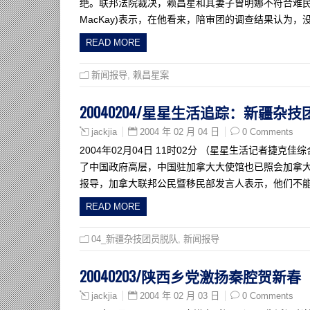
绝。联邦法院裁决，赖昌星和其妻子曾明娜不符合难民申请
MacKay)表示，在他看来，陪审团的调查结果认为
READ MORE
新闻报导
,
赖昌星案
20040204/星星生活追踪：新疆
2004 年 02 月 04 日
0 Comments
jackjia
2004年02月04日 11时02分 （星星生活记者
了中国政府高层，中国驻加拿大大使馆也已照会加拿大
报导，加拿大联邦公民暨移民部发言人表示，他们不能
READ MORE
04_新疆杂技团员脱队
,
新闻报导
20040203/陕西乡党激扬秦腔贺新春
2004 年 02 月 03 日
0 Comments
jackjia