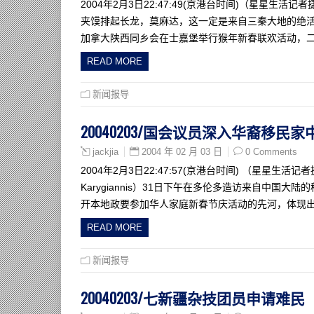
2004年2月3日22:47:49(京港台时间)（星星
夹馍排起长龙，莫麻达，这一定是来自三秦大地的绝活
加拿大陕西同乡会在士嘉堡举行猴年新春联欢活动，
READ MORE
新闻报导
20040203/国会议员深入华裔移民
2004 年 02 月 03 日
0 Comments
jackjia
2004年2月3日22:47:57(京港台时间) （星星
Karygiannis）31日下午在多伦多造访来自中
开本地政要参加华人家庭新春节庆活动的先河，体现
READ MORE
新闻报导
20040203/七新疆杂技团员申请难民