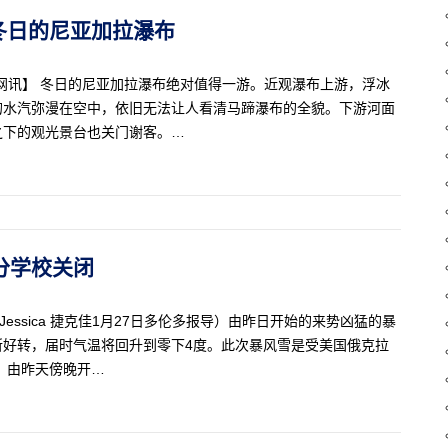
：冬日的尼亚加拉瀑布
星生活-星网讯】 冬日的尼亚加拉瀑布绝对值得一游。近观瀑布上游，浮冰
的水汽弥漫在空中，依旧无法让人看清马蹄瀑布的全貌。下游河面
之下的观光景台也关门谢客。…
部分学校关闭
记者 Jessica 捷克佳1月27日多伦多报导）由昨日开始的来势凶猛的暴
所好转，届时气温将回升到零下4度。此次暴风雪是受美国俄克拉
 由昨天傍晚开…