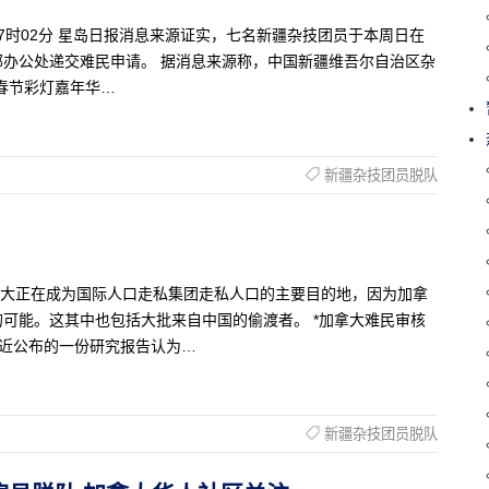
日 17时02分 星岛日报消息来源证实，七名新疆杂技团员于本周日在
办公处递交难民申请。 据消息来源称，中国新疆维吾尔自治区杂
春节彩灯嘉年华…
新疆杂技团员脱队
报导 加拿大正在成为国际人口走私集团走私人口的主要目的地，因为加拿
可能。这其中也包括大批来自中国的偷渡者。 *加拿大难民审核
最近公布的一份研究报告认为…
新疆杂技团员脱队