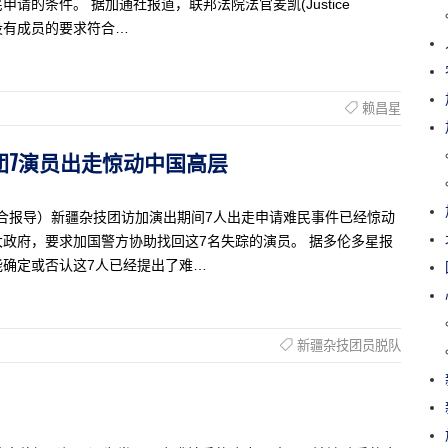
的条件。 据加通社报道，联邦法院法官麦凯(Justice
，没有成员的要求符合…
赖昌星
杂技团7演员出走惊动中国高层
捷克佳综合报导）新疆杂技团访加演出期间7人出走申请难民事件已经惊动
政府，要求加国警方协助找回这7名失踪的演员。 据多伦多星报
确定或否认这7人已经提出了难…
新疆杂技团员脱队