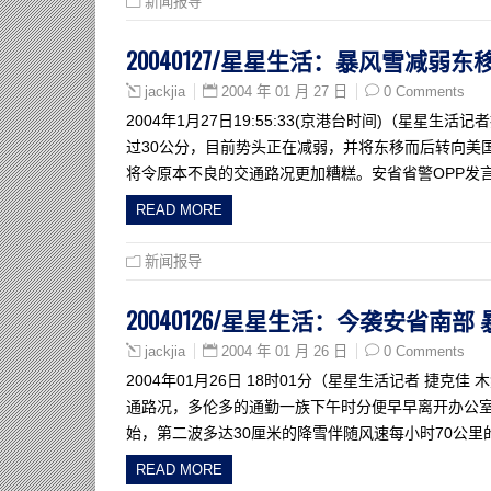
新闻报导
20040127/星星生活：暴风雪减弱东
2004 年 01 月 27 日
0 Comments
jackjia
2004年1月27日19:55:33(京港台时间)（星
过30公分，目前势头正在减弱，并将东移而后转向美
将令原本不良的交通路况更加糟糕。安省省警OPP发
READ MORE
新闻报导
20040126/星星生活：今袭安省南
2004 年 01 月 26 日
0 Comments
jackjia
2004年01月26日 18时01分（星星生活记者 捷
通路况，多伦多的通勤一族下午时分便早早离开办公
始，第二波多达30厘米的降雪伴随风速每小时70公
READ MORE