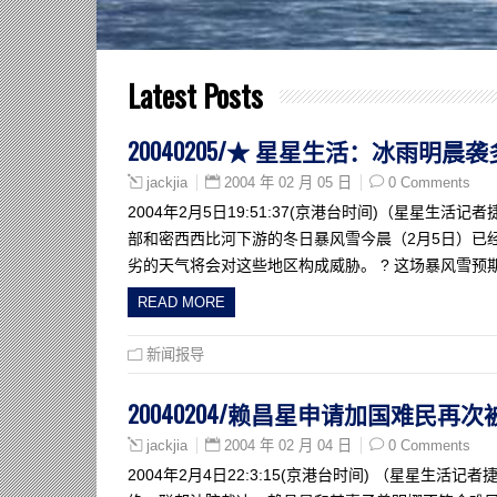
Latest Posts
20040205/★ 星星生活：冰雨明
2004 年 02 月 05 日
0 Comments
jackjia
2004年2月5日19:51:37(京港台时间)（星星
部和密西西比河下游的冬日暴风雪今晨（2月5日）已
劣的天气将会对这些地区构成威胁。 ? 这场暴风雪预
READ MORE
新闻报导
20040204/赖昌星申请加国难民再次
2004 年 02 月 04 日
0 Comments
jackjia
2004年2月4日22:3:15(京港台时间) （星星