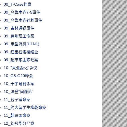
09_T-Case档案
09_乌鲁木齐7·5事件
09_乌鲁木齐针刺事件
09_吉林通钢事件
09_弗州理工命案
09_甲型流感(H1N1)
09_红宝石酒楼结业
09_超市东主陈旺案
10_“太亚裔化”争议
10_G8-G20峰会
10_十字弩射杀案
10_法登“间谍论”
11_包子铺命案
11_约大留学生柳乾命案
11_韩建国命案
12_刘冠华分尸案