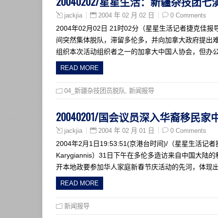
20040202/星星生活：新疆杂技
2004 年 02 月 02 日
0 Comments
jackjia
2004年02月02日 21时02分（星星生活记者捷
间突然集体脱队，滞留多伦多，并向加拿大政府提出难
组织本次活动组织者之一的加拿大中国人协会，但办
READ MORE
04_新疆杂技团员脱队
,
新闻报导
20040201/国会议员深入华裔移民
2004 年 02 月 01 日
0 Comments
jackjia
2004年2月1日19:53:51(京港台时间)/（星星
Karygiannis）31日下午在多伦多造访来自中
开本地政要参加华人家庭新春节庆活动的先河，体现
READ MORE
新闻报导