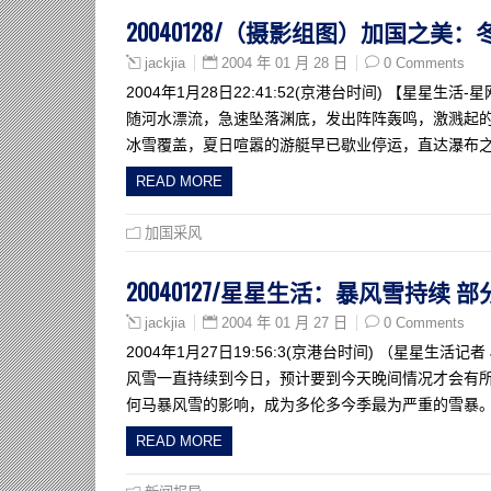
20040128/（摄影组图）加国之美
2004 年 01 月 28 日
0 Comments
jackjia
2004年1月28日22:41:52(京港台时间) 【星
随河水漂流，急速坠落渊底，发出阵阵轰鸣，激溅起
冰雪覆盖，夏日喧嚣的游艇早已歇业停运，直达瀑布
READ MORE
加国采风
20040127/星星生活：暴风雪持续 
2004 年 01 月 27 日
0 Comments
jackjia
2004年1月27日19:56:3(京港台时间) （星星生活
风雪一直持续到今日，预计要到今天晚间情况才会有
何马暴风雪的影响，成为多伦多今季最为严重的雪暴。
READ MORE