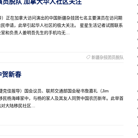
团七演员脱队 加拿大华人社区关注
克佳报导）正在加拿大访问演出的中国新疆杂技团七名主要演员在访问期
民申请，此举引起华人社区的极大关注。 星星生活记者试图联系
公室和负责人姜明吾先生的手机均无…
新疆杂技团员脱队
家中贺新春
生活记者捷克佳报导）国会议员、联邦交通部国会秘书詹嘉礼（Jim
国大陆的移民杨海峰家中，与杨的家人及其友人同贺中国农历新年。此举首
出对大陆移民社区…