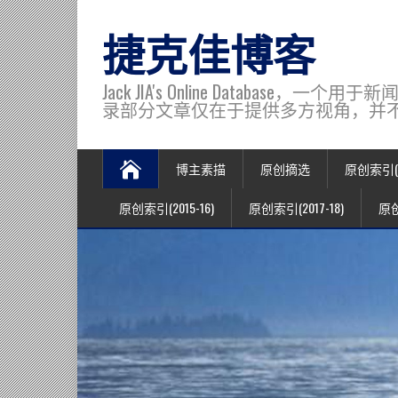
捷克佳博客
Jack JIA's Online Data
录部分文章仅在于提供多方视角，并不代表博主观
博主素描
原创摘选
原创索引(20
原创索引(2015-16)
原创索引(2017-18)
原创