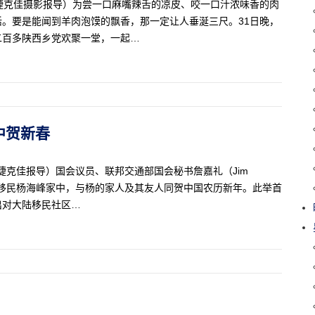
生活记者捷克佳摄影报导）为尝一口麻嘴辣舌的凉皮、咬一口汁浓味香的肉
。要是能闻到羊肉泡馍的飘香，那一定让人垂涎三尺。31日晚，
二百多陕西乡党欢聚一堂，一起…
家中贺新春
生活记者捷克佳报导）国会议员、联邦交通部国会秘书詹嘉礼（Jim
国大陆的移民杨海峰家中，与杨的家人及其友人同贺中国农历新年。此举首
出对大陆移民社区…