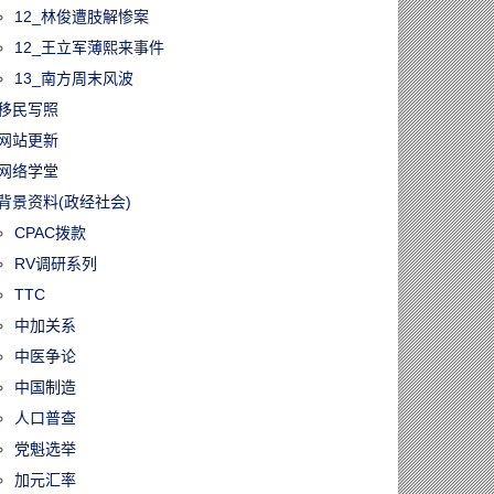
12_林俊遭肢解惨案
12_王立军薄熙来事件
13_南方周末风波
移民写照
网站更新
网络学堂
背景资料(政经社会)
CPAC拨款
RV调研系列
TTC
中加关系
中医争论
中国制造
人口普查
党魁选举
加元汇率