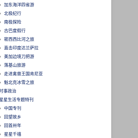
加东海洋四省游
北极纪行
南极探险
古巴度假行
密西西比河之旅
直击印度达兰萨拉
美加边境刀把游
落基山旅游
走进禽兽王国肯尼亚
魁北克冰雪之旅
时事政治
星星生活专题特刊
中国专刊
回望故乡
回首卅年
星星千禧