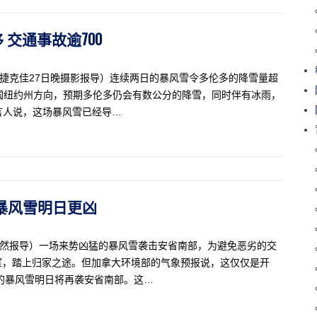
移 交通事故逾700
星生活记者捷克佳27日晚摄影报导）连续两日的暴风雪令多伦多的降雪量超
国纽约州方向，预期多伦多仍会有数公分的降雪，同时伴有冰雨，
言人说，这场暴风雪已经导…
部 暴风雪明日更凶
克佳 木然报导）一场来势凶猛的暴风雪袭击安省南部，为避免恶劣的交
室，踏上归家之途。但加拿大环境部的气象预报说，这仅仅是开
里的暴风雪明日将再袭安省南部。这…