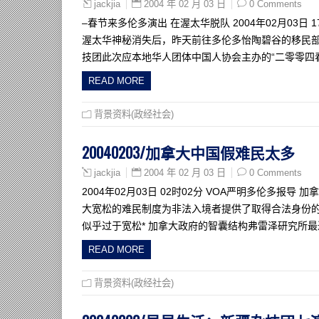
2004 年 02 月 03 日
0 Comments
jackjia
–春节来多伦多演出 在渥太华脱队 2004年02月03
渥太华神秘消失后，昨天前往多伦多怡陶碧谷的移民部
技团此次应本地华人团体中国人协会主办的“二零零四
READ MORE
背景资料(政经社会)
20040203/加拿大中国假难民太多
2004 年 02 月 03 日
0 Comments
jackjia
2004年02月03日 02时02分 VOA严明多伦多
大宽松的难民制度为非法入境者提供了取得合法身份的
似乎过于宽松* 加拿大政府的智囊结构弗雷泽研究所
READ MORE
背景资料(政经社会)