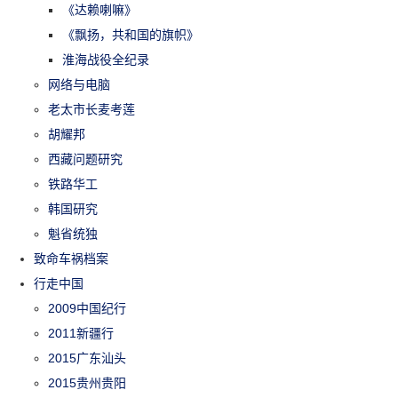
《达赖喇嘛》
《飘扬，共和国的旗帜》
淮海战役全纪录
网络与电脑
老太市长麦考莲
胡耀邦
西藏问题研究
铁路华工
韩国研究
魁省统独
致命车祸档案
行走中国
2009中国纪行
2011新疆行
2015广东汕头
2015贵州贵阳