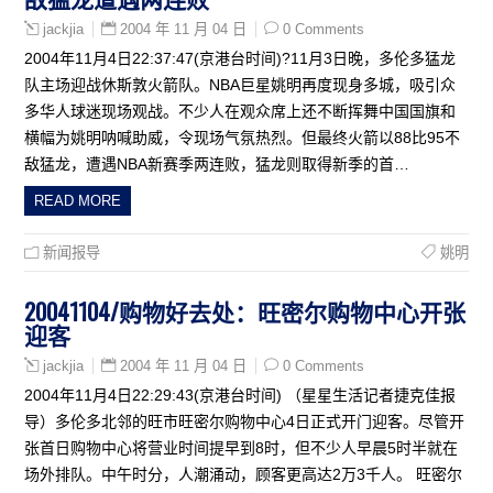
2004 年 11 月 04 日
0 Comments
jackjia
2004年11月4日22:37:47(京港台时间)?11月3日晚，多伦多猛龙
队主场迎战休斯敦火箭队。NBA巨星姚明再度现身多城，吸引众
多华人球迷现场观战。不少人在观众席上还不断挥舞中国国旗和
横幅为姚明呐喊助威，令现场气氛热烈。但最终火箭以88比95不
敌猛龙，遭遇NBA新赛季两连败，猛龙则取得新季的首…
READ MORE
新闻报导
姚明
20041104/购物好去处：旺密尔购物中心开张
迎客
2004 年 11 月 04 日
0 Comments
jackjia
2004年11月4日22:29:43(京港台时间) （星星生活记者捷克佳报
导）多伦多北邻的旺市旺密尔购物中心4日正式开门迎客。尽管开
张首日购物中心将营业时间提早到8时，但不少人早晨5时半就在
场外排队。中午时分，人潮涌动，顾客更高达2万3千人。 旺密尔