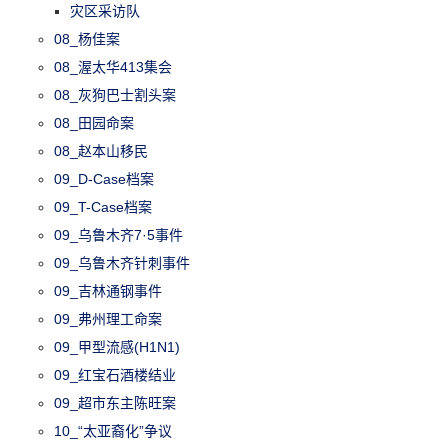
灾区采访队
08_杨佳案
08_渥太华413集会
08_灰狗巴士割头案
08_田园命案
08_赵本山移民
09_D-Case档案
09_T-Case档案
09_乌鲁木齐7·5事件
09_乌鲁木齐针刺事件
09_吉林通钢事件
09_弗州理工命案
09_甲型流感(H1N1)
09_红宝石酒楼结业
09_超市东主陈旺案
10_“太亚裔化”争议