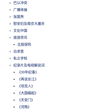
巴以冲突
广播体操
张国焘
慰安妇及南京大屠杀
文化中国
旅游资讯
北极探险
白求恩
私立学校
纪录片及电视解说词
《30年纪事》
《再说长江》
《坦克人》
《大国崛起》
《天安门》
《河殇》