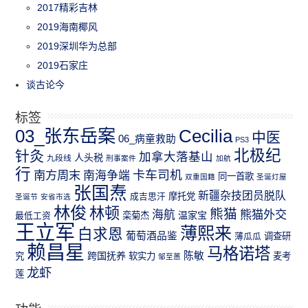
2017精彩吉林
2019海南椰风
2019深圳华为总部
2019石家庄
谈古论今
标签
03_张东岳案
Cecilia
中医
06_病童救助
PS3
北极纪
针灸
加拿大落基山
人头税
九段线
刑事案件
加航
行
南方周末
卡车司机
南海争端
同一首歌
双重国籍
圣诞灯屋
张国焘
新疆杂技团员脱队
成吉思汗
摩托党
圣诞节
安省市选
林俊
林顿
熊猫
熊猫外交
海航
温家宝
最低工资
栾菊杰
王立军
薄熙来
白求恩
葡萄酒品鉴
薄瓜瓜
调查研
赖昌星
马格诺塔
跨国抚养
陈敏
究
软实力
麦考
邹至蕙
龙虾
莲
功能