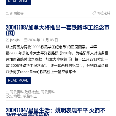
READ MORE
新闻报导
阿拉法特
20041108/加拿大将推出一套铁路华工纪念币
(图)
2004 年 11 月 08 日
jackjia
以上两图为两枚“2005铁路华工纪念币”的正面图案。 华声
报/2005年是加拿大太平洋铁路建成120年。为铭记华人对该条横
跨加国铁路付出之贡献，加拿大皇家铸币厂将于11月27日推出一
套“2005铁路华工纪念币”。 该一套两枚的纪念币，分别以卑诗省
菲沙河(Fraser River)铁路桥上一辆空载车卡…
READ MORE
背景资料(政经社会)
,
背景资料
(文史地理)
,
铁路华工
20041104/星星生活：姚明表现平平 火箭不
敌猛龙遭遇两连败