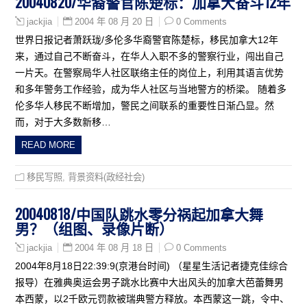
20040820/华裔警官陈楚标：加拿大奋斗12年
2004 年 08 月 20 日
0 Comments
jackjia
世界日报记者萧跃珑/多伦多华裔警官陈楚标，移民加拿大12年
来，通过自己不断奋斗，在华人入职不多的警察行业，闯出自己
一片天。在警察局华人社区联络主任的岗位上，利用其语言优势
和多年警务工作经验，成为华人社区与当地警方的桥梁。 随着多
伦多华人移民不断增加，警民之间联系的重要性日渐凸显。然
而，对于大多数新移…
READ MORE
移民写照
,
背景资料(政经社会)
20040818/中国队跳水零分祸起加拿大舞
男？（组图、录像片断）
2004 年 08 月 18 日
0 Comments
jackjia
2004年8月18日22:39:9(京港台时间) （星星生活记者捷克佳综合
报导）在雅典奥运会男子跳水比赛中大出风头的加拿大芭蕾舞男
本西蒙，以2千欧元罚款被瑞典警方释放。本西蒙这一跳，令中、