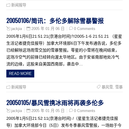
新闻报导
20050106/简讯：多伦多解除雪暴警报
2005 年 01 月 06 日
0 Comments
jackjia
2005年1月6日21:51:21(京港台时间)?/2005-1-6 21:51:21 （星星
生活记者捷克佳报导）加拿大环境部6日下午发布通告说，多伦多
已经解除这场雨雪交加的雪暴警报。零星的小雪将在晚间结束，
这场冷空气的前锋已经转向渥太华地区。由于安省南部地处冷气
流的边缘，这股来自美国西南部，袭击中…
READ MORE
新闻报导
暴风雪
,
雪暴
20050105/暴风雪携冰雨将再袭多伦多
2005 年 01 月 05 日
0 Comments
jackjia
2005年1月5日21:52:11(京港台时间) /（星星生活记者捷克佳报
导）加拿大环境部今日（5日）发布冬季暴风雪警报，一场始于今