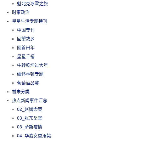
魁北克冰雪之旅
时事政治
星星生活专题特刊
中国专刊
回望故乡
回首卅年
星星千禧
牛转乾坤过大年
缅怀林顿专题
葡萄酒品鉴
暂未分类
热点新闻事件汇总
02_赵巍命案
03_张东岳案
03_萨斯疫情
04_华裔女童溺毙