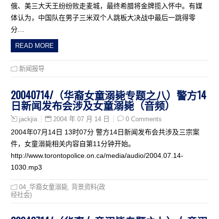
俄、美三大天王纷纷败走麦城，最终希腊将金牌揽入怀中。有媒
体认为，中国队在男子三米双个人跳板大决战中最后一跳得零
分…
READ MORE
新闻报导
20040714/（华裔女童溺毙专题之八）警方14
日新闻发布会涉及女童溺毙（音频）
2004 年 07 月 14 日
0 Comments
jackjia
2004年07月14日 13时07分 警方14日新闻发布会共涉及三宗案
件，女童溺毙相关内容自第11分钟开始。
http://www.torontopolice.on.ca/media/audio/2004.07.14-
1030.mp3
04_华裔女童溺毙
,
背景资料(政
经社会)