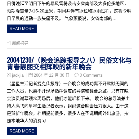
日傍晚延至明日下午的暴风雪将袭击安省南部及大多伦多地区，
预期降雪量为15-20厘米，期间并伴有冰粒和冰雨过程，这将令明
日早晨的通勤一族头痛不及。 气象预报说，安省南部的…
READ MORE
新闻报导
20041230/（晚会追踪报导之八）民俗文化与
青春靓丽交相辉映的新年晚会
2004 年 12 月 30 日
0 Comments
jackjia
（星星生活记者捷克佳报导）一台晚会的成功离不开默默无闻的
工作人员，也离不开现场指挥调度的导演和舞台总监。只有在晚
会演员谢幕观众离场后，他们才能轻松下来。 晚会的总导演兼主
持人高飞向星星生活记者表示，组织这台晚会压力很大。由于这
是贺新年晚会，档期提前很多，很多人在圣诞期间外出旅游，按
照本地华人的消费习…
READ MORE