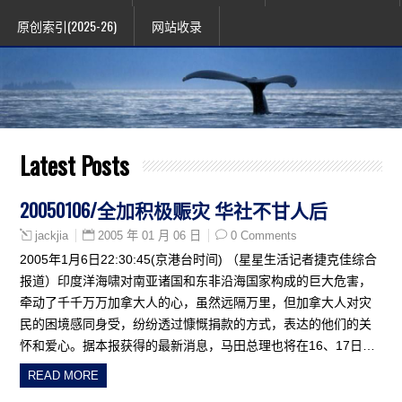
原创索引(2025-26)
网站收录
Latest Posts
20050106/全加积极赈灾 华社不甘人后
2005 年 01 月 06 日
0 Comments
jackjia
2005年1月6日22:30:45(京港台时间) （星星生活记者捷克佳综合
报道）印度洋海啸对南亚诸国和东非沿海国家构成的巨大危害，
牵动了千千万万加拿大人的心，虽然远隔万里，但加拿大人对灾
民的困境感同身受，纷纷透过慷慨捐款的方式，表达的他们的关
怀和爱心。据本报获得的最新消息，马田总理也将在16、17日…
READ MORE