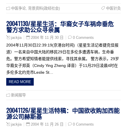
中医争论
,
背景资料(政经社会)
中医针灸
20041130/星星生活：华裔女子车祸命垂危
警方求助公众寻亲属
2004 年 11 月 30 日
0 Comments
jackjia
2004年11月30日22:39:19(京港台时间)（星星生活记者捷克佳报
道）一名来自中国大陆的移民29日在多伦多遭遇车祸，生命垂
危。警方希望知情者能提供线索，寻找其亲属。 警方表示，29岁
华裔女子郑英（Cindy Ying Zheng 译音）于11月29日凌晨4时在
多伦多北约克市Leslie St…
READ MORE
新闻报导
20041126/星星生活特稿：中国欲收购加西能
源公司赫斯基
2004 年 11 月 26 日
0 Comments
jackjia