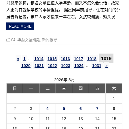
消息来源称，该名女童正值入学年龄，而又不怎么会说话，故家
人正为其就读学校的事情担忧。 据星网早前报导，住在对门的邻
居告诉记者，该户人家才搬来一年左右，女孩较偏瘦，短头发…
READ MORE
04_华裔女童溺毙
,
新闻报导
1019
«
1
...
1014
1015
1016
1017
1018
1020
1021
1022
1023
1024
...
1031
»
2026年 8月
日
一
二
三
四
五
六
1
2
3
4
5
6
7
8
9
10
11
12
13
14
15
16
17
18
19
20
21
22