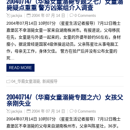
20040714/（华裔女童溺毙专题之七）女童溺
毙疑点重重 警方凶案组介入调查
2004 年 07 月 14 日
0 Comments
jackjia
2004年07月14日 10时07分 （星星生活记者报导）7月12日晚士
嘉堡区不幸溺毙女童一家来自湖南株洲市。有报道说，父母移民
在先，女童是与外婆一起来的，女童的外婆年龄约50左右，身材
瘦小，据说曾经是国家4级体操运动员。父亲陈星壮从事电脑工
作，母亲无工作，身体欠佳。 警方在验尸后并没有公布女童的
死…
READ MORE
04_华裔女童溺毙
,
新闻报导
20040714/（华裔女童溺毙专题之六）女孩父
亲刚失业
2004 年 07 月 14 日
0 Comments
jackjia
2004年07月14日 10时07分 （星星生活记者报导）7月12日晚士
嘉堡区不幸溺毙的父母来自湖南株州市，父亲叫陈星壮，36岁。