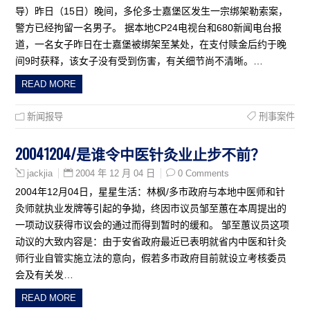
导）昨日（15日）晚间，多伦多士嘉堡区发生一宗绑架勒索案，
警方已经拘留一名男子。 据本地CP24电视台和680新闻电台报
道，一名女子昨日在士嘉堡被绑架至某处，在支付赎金后约于晚
间9时获释，该女子没有受到伤害，有关细节尚不清晰。…
READ MORE
新闻报导
刑事案件
20041204/是谁令中医针灸业止步不前？
2004 年 12 月 04 日
0 Comments
jackjia
2004年12月04日，星星生活：林枫/多市政府与本地中医师和针
灸师就执业发牌等引起的争拗，终因市议员邹至蕙在本周提出的
一项动议获得市议会的通过而得到暂时的缓和。 邹至蕙议员这项
动议的大致内容是：由于安省政府最近已表明就省内中医和针灸
师行业自管实施立法的意向，假若多市政府目前就设立考核委员
会及有关发…
READ MORE