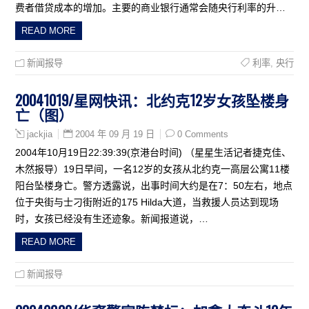
费者借贷成本的增加。主要的商业银行通常会随央行利率的升…
READ MORE
新闻报导
利率
,
央行
20041019/星网快讯：北约克12岁女孩坠楼身
亡（图）
2004 年 09 月 19 日
0 Comments
jackjia
2004年10月19日22:39:39(京港台时间) （星星生活记者捷克佳、
木然报导）19日早间，一名12岁的女孩从北约克一高层公寓11楼
阳台坠楼身亡。警方透露说，出事时间大约是在7：50左右，地点
位于央街与士刁街附近的175 Hilda大道，当救援人员达到现场
时，女孩已经没有生还迹象。新闻报道说，…
READ MORE
新闻报导