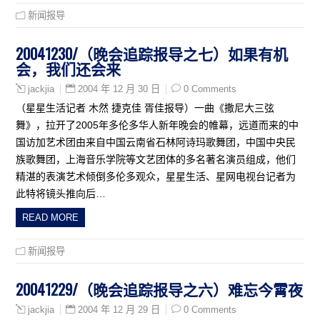
新闻报导
20041230/（晚会追踪报导之七）如果有机
会，我们还会来
2004 年 12 月 30 日
0 Comments
jackjia
（星星生活记者 木然 捷克佳 胥佳报导）一曲《撒尼大三弦
舞》，拉开了2005年多伦多华人新年晚会的帷幕，远道而来的中
国访加艺术团由来自中国云南省石林阿诗玛歌舞团，中国中央民
族歌舞团，上海音乐学院等文艺团体的多名著名演员组成，他们
精湛的表演艺术倾倒多伦多观众，星星生活、星网电视台记者为
此特将镜头推向后…
READ MORE
新闻报导
20041229/（晚会追踪报导之六）难忘今霄夜
2004 年 12 月 29 日
0 Comments
jackjia