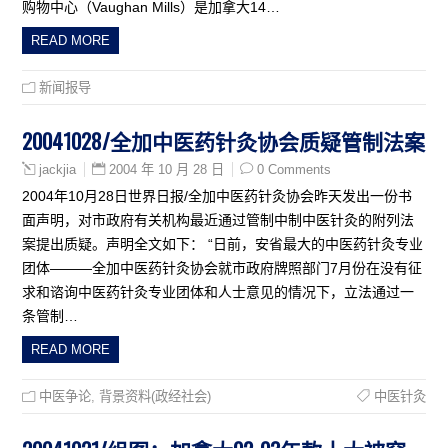
购物中心（Vaughan Mills）是加拿大14…
READ MORE
新闻报导
20041028/全加中医药针灸协会质疑管制法案
2004 年 10 月 28 日
0 Comments
jackjia
2004年10月28日世界日报/全加中医药针灸协会昨天发出一份书
面声明，对市政府有关机构最近通过管制中制中医针灸的附列法
案提出质疑。声明全文如下： “日前，安省最大的中医药针灸专业
团体———全加中医药针灸协会就市政府牌照部门7月份在没有征
求和谘询中医药针灸专业团体和人士意见的情况下，立法通过一
条管制…
READ MORE
中医争论
,
背景资料(政经社会)
中医针灸