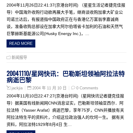
2004年11月26日22:41:37(京港台时间) （星星生活记者捷克佳报
导）中国海外收购行动欲再展大手笔，继商谈收购加拿大矿业公
司诺兰达后，有报道指中国政府正在与香港亿万富翁李嘉诚商
谈，准备收购总部设在加拿大阿尔伯塔省卡加利的石油和天然气
巨擎赫斯基能源公司(Husky Energy Inc.)，…
READ MORE
新闻报导
20041110/星网快讯：巴勒斯坦领袖阿拉法特
病逝巴黎
2004 年 11 月 10 日
0 Comments
jackjia
2004年11月10日22:47:27(京港台时间)（星网快讯记者捷克佳报
导）据美国有线新闻网CNN消息证实，巴勒斯坦领袖亚西尔．阿
拉法特（Yasser Arafat）病逝巴黎，享年75岁，CNN并播放有关
阿拉法特生平的资料片，介绍这位政治强人的坎坷一生。 据有关
资料，阿拉法特1929年8月4日 生…