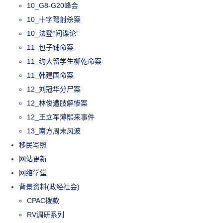
10_G8-G20峰会
10_十字弩射杀案
10_法登“间谍论”
11_包子铺命案
11_约大留学生柳乾命案
11_韩建国命案
12_刘冠华分尸案
12_林俊遭肢解惨案
12_王立军薄熙来事件
13_南方周末风波
移民写照
网站更新
网络学堂
背景资料(政经社会)
CPAC拨款
RV调研系列