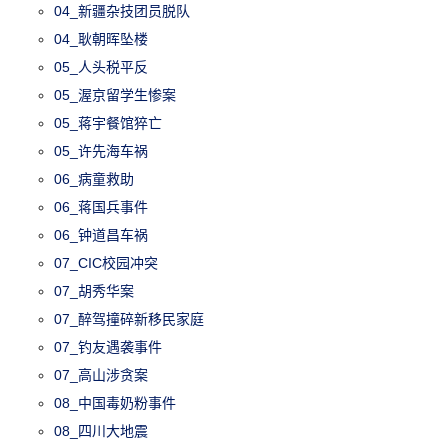
04_新疆杂技团员脱队
04_耿朝晖坠楼
05_人头税平反
05_渥京留学生惨案
05_蒋宇餐馆猝亡
05_许先海车祸
06_病童救助
06_蒋国兵事件
06_钟道昌车祸
07_CIC校园冲突
07_胡秀华案
07_醉驾撞碎新移民家庭
07_钓友遇袭事件
07_高山涉贪案
08_中国毒奶粉事件
08_四川大地震