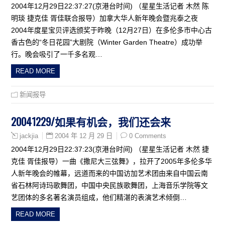
2004年12月29日22:37:27(京港台时间) （星星生活记者 木然 陈
明琰 捷克佳 胥佳联合报导）加拿大华人新年晚会暨兆泰之夜
2004年度星宝贝评选颁奖于昨晚（12月27日）在多伦多市中心古
香古色的“冬日花园”大剧院（Winter Garden Theatre）成功举
行。晚会吸引了一千多名观…
READ MORE
新闻报导
20041229/如果有机会，我们还会来
2004 年 12 月 29 日
0 Comments
jackjia
2004年12月29日22:37:23(京港台时间) （星星生活记者 木然 捷
克佳 胥佳报导）一曲《撒尼大三弦舞》，拉开了2005年多伦多华
人新年晚会的帷幕，远道而来的中国访加艺术团由来自中国云南
省石林阿诗玛歌舞团，中国中央民族歌舞团，上海音乐学院等文
艺团体的多名著名演员组成，他们精湛的表演艺术倾倒…
READ MORE