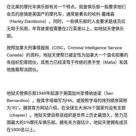
在北美的摩托车俱乐部有另一个特点，就是俱乐部一般要求他们
会员的座骑是美国产的摩托车，通常是著名的哈利-戴维森
（Harley Davidsons）。同时，一些俱乐部的入会要求是成员应
无阻于风雨，年驾驶里程需要在2万英里以上，如地狱天使俱乐
部。
按照加拿大刑事情报局（CISC，Criminal Intelligence Service
Canada）的资料，地狱天使帮已被定性为加拿大一个臭名昭著的
有组织犯罪团伙，其势力已经凌驾于传统的黑手党（Mafia）和其
他族裔帮派团伙。
地狱天使俱乐部1948年起源于美国加州圣博纳迪诺（San
Bernardino），按其字母缩写为HA，或按照字母的排列顺序简称
为“81”。据其官方网站介绍，在全球五大洲26个国家均设有支部
（chapter）。地狱天使自称该组织是世界上历史最悠久，势力范
围最大的1%摩托车俱乐部。据有关方面估计，地狱天使拥有成员
在1800名以上。