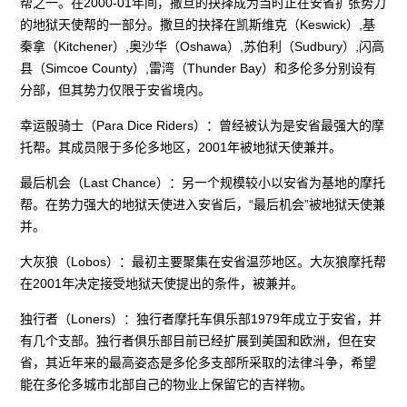
帮之一。在2000-01年间，撒旦的抉择成为当时正在安省扩张势力
的地狱天使帮的一部分。撒旦的抉择在凯斯维克（Keswick）,基
秦拿（Kitchener）,奥沙华（Oshawa）,苏伯利（Sudbury）,闪高
县（Simcoe County）,雷湾（Thunder Bay）和多伦多分别设有
分部，但其势力仅限于安省境内。
幸运骰骑士（Para Dice Riders）：曾经被认为是安省最强大的摩
托帮。其成员限于多伦多地区，2001年被地狱天使兼并。
最后机会（Last Chance）：另一个规模较小以安省为基地的摩托
帮。在势力强大的地狱天使进入安省后，“最后机会”被地狱天使兼
并。
大灰狼（Lobos）：最初主要聚集在安省温莎地区。大灰狼摩托帮
在2001年决定接受地狱天使提出的条件，被兼并。
独行者（Loners）：独行者摩托车俱乐部1979年成立于安省，并
有几个支部。独行者俱乐部目前已经扩展到美国和欧洲，但在安
省，其近年来的最高姿态是多伦多支部所采取的法律斗争，希望
能在多伦多城市北部自己的物业上保留它的吉祥物。