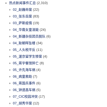
热点新闻事件汇总
(2,310)
02_赵巍命案
(22)
03_张东岳案
(83)
03_萨斯疫情
(19)
04_华裔女童溺毙
(24)
04_新疆杂技团员脱队
(6)
04_耿朝晖坠楼
(34)
05_人头税平反
(11)
05_渥京留学生惨案
(4)
05_蒋宇餐馆猝亡
(8)
05_许先海车祸
(4)
06_病童救助
(7)
06_蒋国兵事件
(6)
06_钟道昌车祸
(5)
07_CIC校园冲突
(17)
07_胡秀华案
(12)