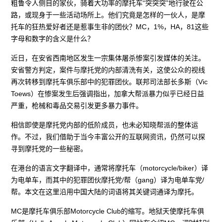
粗鲁令人侧目的家伙，骑着大功率的摩托车“突突突”地行驶在公
路，或现身于一些活动场所上。他们究竟是怎样的一伙人，是摩
托车的狂热爱好者还是惹事生非的团伙？MC，1%，HA，81这些
字母和数字的含义是什么？
近日，在安省西南地区发生一宗集体屠杀惨案引发媒体的关注。
安省警方判定，案件与摩托党的内部清洗有关，这使公众的视线
再次转移到摩托车俱乐部中的犯罪团伙。联邦司法部长多斯（Vic
Toews）在惨案发生后强调指出，加拿大帮派暴力似乎已经日益
严重，枪械和毒品交易引发更多暴力事件。
相信即使是摩托党内部的低阶成员，也未必知晓帮派的整体运
作。不过，我们借助于当今丰富公开的互联网资讯，仍然可以探
寻到摩托党的一些秘密。
在港台的语言文字翻译中，通常将摩托车（motorcycle/biker）译
为电单车，而其中的犯罪团伙摩托党/帮（gang）译为电单车党/
帮。本文在这里沿用中国大陆的词语将其关键词通译为摩托。
MC是摩托车俱乐部Motorcycle Club的缩写。地狱天使摩托车俱