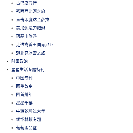
古巴度假行
密西西比河之旅
直击印度达兰萨拉
美加边境刀把游
落基山旅游
走进禽兽王国肯尼亚
魁北克冰雪之旅
时事政治
星星生活专题特刊
中国专刊
回望故乡
回首卅年
星星千禧
牛转乾坤过大年
缅怀林顿专题
葡萄酒品鉴