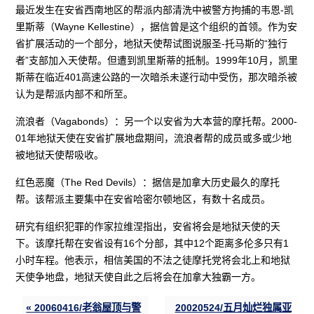
最近发生在安省西南地区的帮派内部清洗中被警方拘捕的韦恩-凯
里斯蒂（Wayne Kellestine），据信曾是这个组织的首领。作为安
省扩展活动的一个部分，地狱天使帮试图说服圣-托马斯的“独行
者”支部加入天使帮。但遭到凯里斯蒂的抵制。1999年10月，凯里
斯蒂在临近401高速公路的一次暗杀未遂行动中受伤，那次暗杀被
认为是帮派内部不和所至。
流浪者（Vagabonds）：另一个以安省为大本营的摩托帮。2000-
01年地狱天使在安省扩展地盘期间，流浪者帮的成员或多或少地
被地狱天使帮吸收。
红色恶魔（The Red Devils）：据信是加拿大历史最久的摩托
帮。该帮派主要集中在安省哈密尔顿地区，有数十名成员。
研究有组织犯罪的作家拉维涅指出，安省将会是地狱天使的天
下。该摩托帮在安省设有16个分部，其中12个距离多伦多只有1
小时车程。他表示，相信美国的不法之徒摩托党将会北上和地狱
天使争地盘，地狱天使自此之后将会在加拿大独霸一方。
« 20060416/老翁屋顶与警
20020524/五月灿烂独属亚