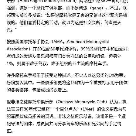
乐部（Hells Angels Motorcycle Club）网站在介绍MC一词时特别
强调，这是一个摩托车俱乐部，而不是帮派（gang）。不过，联
邦司法部长多斯说：“如果说摩托党是无害的兄弟派这个观念是错
误的。他们喜爱特定的活动，就以为这是社交会所，简直是天
真。”
按照美国摩托车手协会（AMA，American Motorcyclist
Association）在20世纪60年代的评价，99%的摩托车手和由爱好
者组成的发烧友俱乐部都可归类为守法的公民和组织。但另外
1%，则属于难于驾驭、难于组织的非主流的摩托车手。
许多摩托车手都乐于接受这种描述。不少人以这另类的1%为荣，
纷纷投入其中。一些俱乐部更将这1%作为一个重要标示用于团体
的各类装饰，包括成员的衣着上。
但非法之徒摩托车俱乐部（Outlaws Motorcycle Club）认为，执
法官员在80年代已经将“一个百分点人”（1%er）的含义更改为与
犯罪团伙成员相关的词语。非法之徒俱乐部说，该组织是一个遵
纪守法的团体，成员间共同分享驾车的乐趣和兄弟间的手足情
谊。