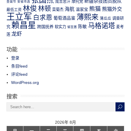
新疆杂技团员脱队
成吉思汗
摩托党
圣诞节
安省市选
林俊
林顿
熊猫
熊猫外交
海航
温家宝
最低工资
栾菊杰
王立军
薄熙来
白求恩
葡萄酒品鉴
薄瓜瓜
调查研
赖昌星
马格诺塔
跨国抚养
陈敏
究
软实力
麦考
邹至蕙
龙虾
莲
功能
登录
条目feed
评论feed
WordPress.org
搜索
2026年 8月
日
一
二
三
四
五
六