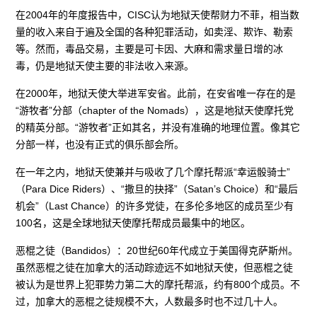
在2004年的年度报告中，CISC认为地狱天使帮财力不菲，相当数
量的收入来自于遍及全国的各种犯罪活动，如卖淫、欺诈、勒索
等。然而，毒品交易，主要是可卡因、大麻和需求量日增的冰
毒，仍是地狱天使主要的非法收入来源。
在2000年，地狱天使大举进军安省。此前，在安省唯一存在的是
“游牧者”分部（chapter of the Nomads），这是地狱天使摩托党
的精英分部。“游牧者”正如其名，并没有准确的地理位置。像其它
分部一样，也没有正式的俱乐部会所。
在一年之内，地狱天使兼并与吸收了几个摩托帮派“幸运骰骑士”
（Para Dice Riders）、“撒旦的抉择”（Satan’s Choice）和“最后
机会”（Last Chance）的许多党徒，在多伦多地区的成员至少有
100名，这是全球地狱天使摩托帮成员最集中的地区。
恶棍之徒（Bandidos）：20世纪60年代成立于美国得克萨斯州。
虽然恶棍之徒在加拿大的活动踪迹远不如地狱天使，但恶棍之徒
被认为是世界上犯罪势力第二大的摩托帮派，约有800个成员。不
过，加拿大的恶棍之徒规模不大，人数最多时也不过几十人。