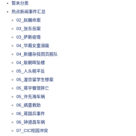
暂未分类
热点新闻事件汇总
02_赵巍命案
03_张东岳案
03_萨斯疫情
04_华裔女童溺毙
04_新疆杂技团员脱队
04_耿朝晖坠楼
05_人头税平反
05_渥京留学生惨案
05_蒋宇餐馆猝亡
05_许先海车祸
06_病童救助
06_蒋国兵事件
06_钟道昌车祸
07_CIC校园冲突