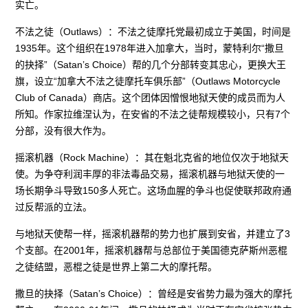
实亡。
不法之徒（Outlaws）：不法之徒摩托党最初成立于美国，时间是
1935年。这个组织在1978年进入加拿大，当时，蒙特利尔“撒旦
的抉择”（Satan’s Choice）帮的几个分部转变其忠心，更换大王
旗，设立“加拿大不法之徒摩托车俱乐部”（Outlaws Motorcycle
Club of Canada）商店。这个团体因憎恨地狱天使的成员而为人
所知。作家拉维涅认为，在安省的不法之徒帮规模较小，只有7个
分部，没有很大作为。
摇滚机器（Rock Machine）：其在魁北克省的地位仅次于地狱天
使。为争夺利润丰厚的非法毒品交易，摇滚机器与地狱天使的一
场长期争斗导致150多人死亡。这场血腥的争斗也促使联邦政府通
过反帮派的立法。
与地狱天使帮一样，摇滚机器帮的势力也扩展到安省，并建立了3
个支部。在2001年，摇滚机器帮与总部位于美国德克萨斯州恶棍
之徒结盟，恶棍之徒是世界上第二大的摩托帮。
撒旦的抉择（Satan’s Choice）：曾经是安省势力最为强大的摩托