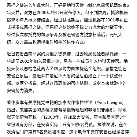
恶棍之徒进入加拿大时，正好是地狱天使与魁北克摇滚机器结束6
年火并，双方在2000年终公开宣布停火。但不到数周，摇滚机器
挑舋地与恶棍之徒结盟，经过试验期后，摇滚机器在2001年初正
式拼凑成恶棍之徒。但恶棍之徒始终不敌实力庞大的地狱天使，
经过多次摩托党的帮派争斗及被魁省警方锐意扫荡后，元气大
伤，双方最后也选择相对和平的运作方式。
近日安省西南命案的恶棍之徒党徒，过去原属孤独者摩托帮，一
些成员2001年加入恶棍之徒，另有一些成员加入地狱天使帮。地
狱天使及恶棍之徒两人个帮派均力图拉拢这个组织。恶棍之徒在
安省立足后，最近并在曼尼托巴省的温尼伯成立了一个试点分
部。专家分析说，经过这场恐怖的帮内杀戮，或令本来就渺小的
安省势力消失。
著作多本有关摩托党书籍的加拿大作家拉维涅（Yves Lavigns）
指出，来自美国的恶棍之徒帮是最新崛起的非法犯罪组织，视地
狱天使帮为死敌。自2000年，在加拿大安省、亚省和曼省等3个
省份设有分部，在安省实际上只有10多名党员。拉维涅说，在今
次清理门户兼有5名党员被拘控，这个电单车党在安省已经是名存