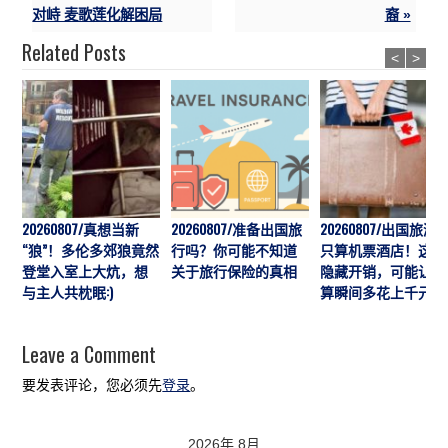
对峙 麦歌莲化解困局
裔 »
Related Posts
<
>
20260807/真想当新
20260807/准备出国旅
20260807/出国旅游
“狼”！多伦多郊狼竟然
行吗？你可能不知道
只算机票酒店！这7
登堂入室上大炕，想
关于旅行保险的真相
隐藏开销，可能让预
与主人共枕眠:)
算瞬间多花上千元
Leave a Comment
要发表评论，您必须先
登录
。
2026年 8月