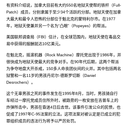
有资料介绍说，加拿大目前有大约550名地狱天使帮的铁杆（Full-
Patch）成员，分别隶属于至少34个活跃的分部。地狱天使在加拿
大最大和最令人恐怖的分部位于魁北克的蒙特利尔市。在1977
年，地狱天使兼并另一个名为“凸眼”（Popeyes）的帮派。
美国联邦调查局（FBI）估计，在全球范围内，地狱天使在毒品交
易中获得的报酬就达10亿美元。
在魁北克，摇滚机器（Rock Machine）摩托党出现于1986年，并
很快成为地狱天使最大的竞争对手。在90年代后期，这两个帮派
为争夺地盘大开杀戒，150多人命丧团伙间的火并。其中包括两名
狱警和一名11岁的男孩丹尼尔-德斯罗切斯（Daniel
Desrochers）。
这个无辜男孩之死的事件发生在1995年8月，当时，男孩骑自行
车经过一摩托党成员住所外时，被路旁的一枚安放在吉普车上的
炸弹所击中，男孩在昏迷4日后去世。该事件引发公众的民愤，也
促成了1997年C-95法案的立法。这项法案对被认定是已成立的犯
罪组织成员的违法行为将予以严厉处罚。