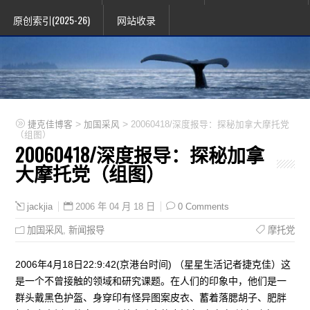
原创索引(2025-26)
网站收录
>
>
捷克佳博客
加国采风
20060418/深度报导：探秘加拿大摩托党
（组图）
20060418/深度报导：探秘加拿
大摩托党（组图）
2006 年 04 月 18 日
0 Comments
jackjia
加国采风
,
新闻报导
摩托党
2006年4月18日22:9:42(京港台时间) （星星生活记者捷克佳）这
是一个不曾接触的领域和研究课题。在人们的印象中，他们是一
群头戴黑色护盔、身穿印有怪异图案皮衣、蓄着落腮胡子、肥胖