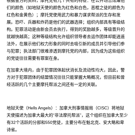
根据警方的资料，摩托党有几个共有的特征：在公开场合炫耀他
们的颜色（如地狱天使的颜色为红色和白色，恶棍之徒的颜色为
红色和金黄色）；摩托党使用武力和暴力谋求帮派的生存和发
展。恐吓、兵器和炸药是他们的武器选择；组织内部具有等级结
构。犯罪活动是由新会员去执行，得到的奖励越多，等级晋升的
就越快越高；这种等级结构允许组织领导者去运作团体却能逍遥
法外，在展示他们权力形象的同时去吸引新的成员并引导他们参
与犯罪；执法部门很难渗透到摩托党的内部，因为成为这些组织
的党徒往往需要有罪案在身。
在加拿大境内，由于犯罪团体起伏消长及流动性均大，因此，警
方对于犯罪团体的结盟情况往往只能掌握大略概况，但目前和曾
经活跃的几个主要摩托帮派之间还有一定的关联。
地狱天使（Hells Angels）：加拿大刑事情报局（CISC）将地狱
天使描述为加拿大最大的“非法摩托帮派”，这个组织在加拿大至少
有32个活跃的分部和550党徒，主要分布在魁北克、安大略和卑
诗省。