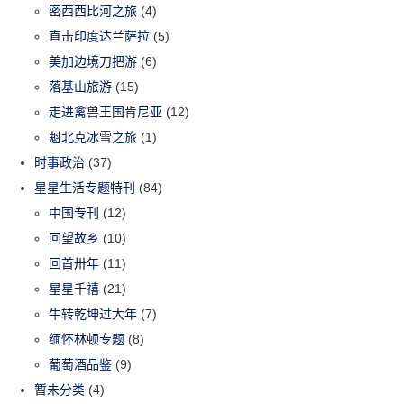
密西西比河之旅
(4)
直击印度达兰萨拉
(5)
美加边境刀把游
(6)
落基山旅游
(15)
走进禽兽王国肯尼亚
(12)
魁北克冰雪之旅
(1)
时事政治
(37)
星星生活专题特刊
(84)
中国专刊
(12)
回望故乡
(10)
回首卅年
(11)
星星千禧
(21)
牛转乾坤过大年
(7)
缅怀林顿专题
(8)
葡萄酒品鉴
(9)
暂未分类
(4)