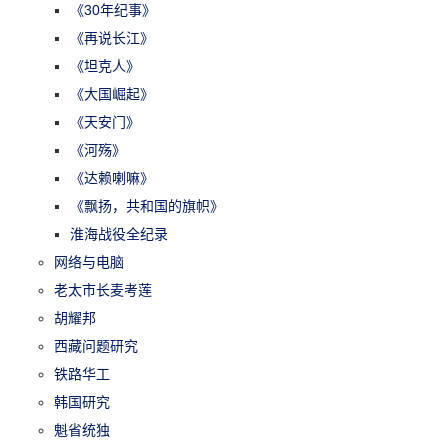
《30年纪事》
《再说长江》
《坦克人》
《大国崛起》
《天安门》
《河殇》
《达赖喇嘛》
《飘扬，共和国的旗帜》
淮海战役全纪录
网络与电脑
老太市长麦考莲
胡耀邦
西藏问题研究
铁路华工
韩国研究
魁省统独