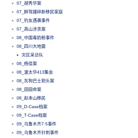
07_胡秀华案
07_醉驾撞碎新移民家庭
07_钓友遇袭事件
07_高山涉贪案
08_中国毒奶粉事件
08_四川大地震
灾区采访队
08_杨佳案
08_渥太华413集会
08_灰狗巴士割头案
08_田园命案
08_赵本山移民
09_D-Case档案
09_T-Case档案
09_乌鲁木齐7·5事件
09_乌鲁木齐针刺事件