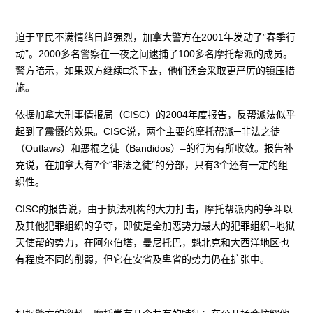
迫于平民不满情绪日趋强烈，加拿大警方在2001年发动了”春季行
动”。2000多名警察在一夜之间逮捕了100多名摩托帮派的成员。
警方暗示，如果双方继续□杀下去，他们还会采取更严厉的镇压措
施。
依据加拿大刑事情报局（CISC）的2004年度报告，反帮派法似乎
起到了震慑的效果。CISC说，两个主要的摩托帮派─非法之徒
（Outlaws）和恶棍之徒（Bandidos）–的行为有所收敛。报告补
充说，在加拿大有7个“非法之徒”的分部，只有3个还有一定的组
织性。
CISC的报告说，由于执法机构的大力打击，摩托帮派内的争斗以
及其他犯罪组织的争夺，即使是全加恶势力最大的犯罪组织–地狱
天使帮的势力，在阿尔伯塔，曼尼托巴，魁北克和大西洋地区也
有程度不同的削弱，但它在安省及卑省的势力仍在扩张中。