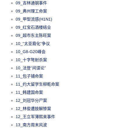
09_吉林通钢事件
09_弗州理工命案
09_甲型流感(H1N1)
09_红宝石酒楼结业
09_超市东主陈旺案
10_“太亚裔化”争议
10_G8-G20峰会
10_十字弩射杀案
10_法登“间谍论”
11_包子铺命案
11_约大留学生柳乾命案
11_韩建国命案
12_刘冠华分尸案
12_林俊遭肢解惨案
12_王立军薄熙来事件
13_南方周末风波