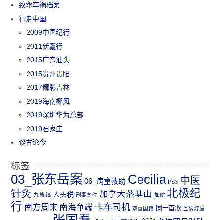
致命车祸档案
行走中国
2009中国纪行
2011新疆行
2015广东汕头
2015贵州贵阳
2017精彩吉林
2019海南椰风
2019深圳华为总部
2019石家庄
谈古论今
标签
03_张东岳案
Cecilia
中医
06_病童救助
PS3
北极纪
针灸
加拿大落基山
人头税
九段线
刑事案件
加航
行
南方周末
卡车司机
南海争端
同一首歌
双重国籍
圣诞灯屋
张国焘