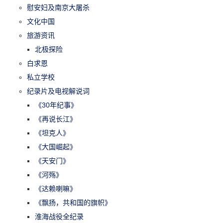
慰安妇及南京大屠杀
文化中国
旅游资讯
北极探险
白求恩
私立学校
纪录片及电视解说词
《30年纪事》
《再说长江》
《坦克人》
《大国崛起》
《天安门》
《河殇》
《达赖喇嘛》
《飘扬，共和国的旗帜》
淮海战役全纪录