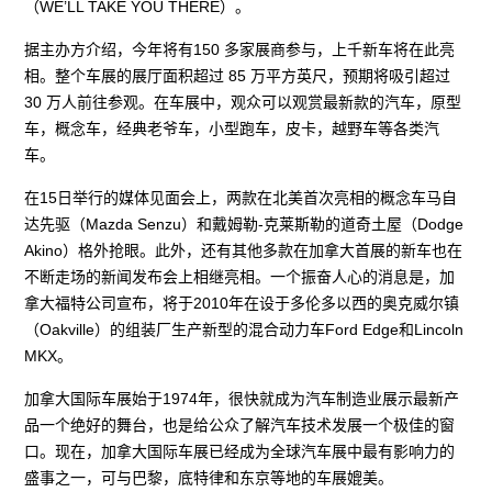
（WE’LL TAKE YOU THERE）。
据主办方介绍，今年将有150 多家展商参与，上千新车将在此亮
相。整个车展的展厅面积超过 85 万平方英尺，预期将吸引超过
30 万人前往参观。在车展中，观众可以观赏最新款的汽车，原型
车，概念车，经典老爷车，小型跑车，皮卡，越野车等各类汽
车。
在15日举行的媒体见面会上，两款在北美首次亮相的概念车马自
达先驱（Mazda Senzu）和戴姆勒-克莱斯勒的道奇土屋（Dodge
Akino）格外抢眼。此外，还有其他多款在加拿大首展的新车也在
不断走场的新闻发布会上相继亮相。一个振奋人心的消息是，加
拿大福特公司宣布，将于2010年在设于多伦多以西的奥克威尔镇
（Oakville）的组装厂生产新型的混合动力车Ford Edge和Lincoln
MKX。
加拿大国际车展始于1974年，很快就成为汽车制造业展示最新产
品一个绝好的舞台，也是给公众了解汽车技术发展一个极佳的窗
口。现在，加拿大国际车展已经成为全球汽车展中最有影响力的
盛事之一，可与巴黎，底特律和东京等地的车展媲美。