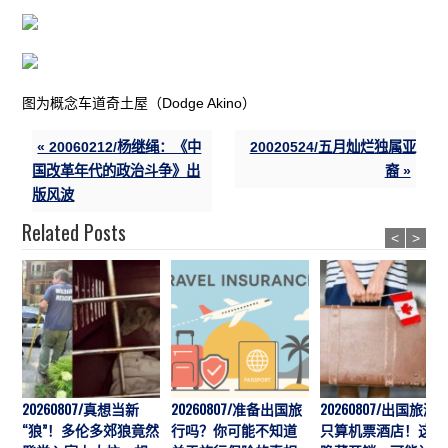
图为概念车道奇土屋（Dodge Akino）
« 20060212/杨继绳：《中
20020524/五月灿烂独属亚
国改革年代的政治斗争》出
裔 »
版风波
Related Posts
<
>
20260807/真想当新
20260807/准备出国旅
20260807/出国旅游
“狼”！多伦多郊狼竟然
行吗？你可能不知道
只算机票酒店！这7