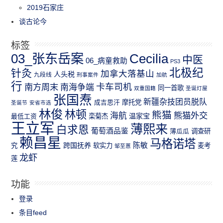
2019石家庄
谈古论今
标签
03_张东岳案
Cecilia
中医
06_病童救助
PS3
北极纪
针灸
加拿大落基山
人头税
九段线
刑事案件
加航
行
南方周末
卡车司机
南海争端
同一首歌
双重国籍
圣诞灯屋
张国焘
新疆杂技团员脱队
成吉思汗
摩托党
圣诞节
安省市选
林俊
林顿
熊猫
熊猫外交
海航
温家宝
最低工资
栾菊杰
王立军
薄熙来
白求恩
葡萄酒品鉴
薄瓜瓜
调查研
赖昌星
马格诺塔
跨国抚养
陈敏
究
软实力
麦考
邹至蕙
龙虾
莲
功能
登录
条目feed