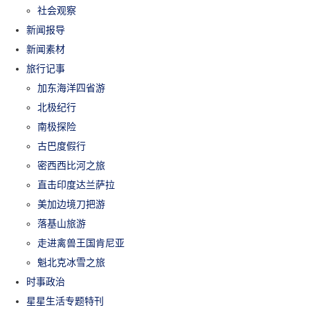
社会观察
新闻报导
新闻素材
旅行记事
加东海洋四省游
北极纪行
南极探险
古巴度假行
密西西比河之旅
直击印度达兰萨拉
美加边境刀把游
落基山旅游
走进禽兽王国肯尼亚
魁北克冰雪之旅
时事政治
星星生活专题特刊