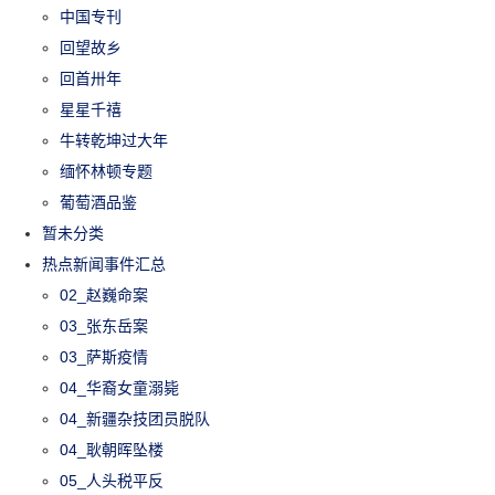
中国专刊
回望故乡
回首卅年
星星千禧
牛转乾坤过大年
缅怀林顿专题
葡萄酒品鉴
暂未分类
热点新闻事件汇总
02_赵巍命案
03_张东岳案
03_萨斯疫情
04_华裔女童溺毙
04_新疆杂技团员脱队
04_耿朝晖坠楼
05_人头税平反