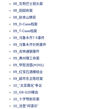
08_灰狗巴士割头案
08_田园命案
08_赵本山移民
09_D-Case档案
09_T-Case档案
09_乌鲁木齐7·5事件
09_乌鲁木齐针刺事件
09_吉林通钢事件
09_弗州理工命案
09_甲型流感(H1N1)
09_红宝石酒楼结业
09_超市东主陈旺案
10_“太亚裔化”争议
10_G8-G20峰会
10_十字弩射杀案
10_法登“间谍论”