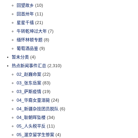
回望故乡
(10)
回首卅年
(11)
星星千禧
(21)
牛转乾坤过大年
(7)
缅怀林顿专题
(8)
葡萄酒品鉴
(9)
暂未分类
(4)
热点新闻事件汇总
(2,310)
02_赵巍命案
(22)
03_张东岳案
(83)
03_萨斯疫情
(19)
04_华裔女童溺毙
(24)
04_新疆杂技团员脱队
(6)
04_耿朝晖坠楼
(34)
05_人头税平反
(11)
05_渥京留学生惨案
(4)