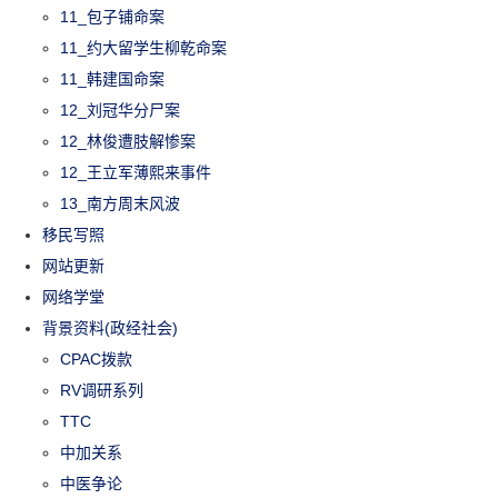
11_包子铺命案
11_约大留学生柳乾命案
11_韩建国命案
12_刘冠华分尸案
12_林俊遭肢解惨案
12_王立军薄熙来事件
13_南方周末风波
移民写照
网站更新
网络学堂
背景资料(政经社会)
CPAC拨款
RV调研系列
TTC
中加关系
中医争论