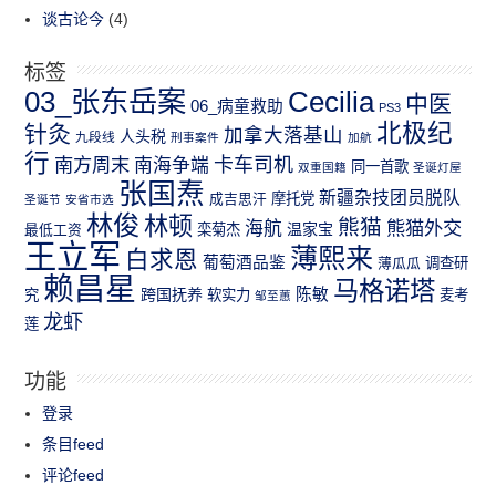
谈古论今
(4)
标签
03_张东岳案
Cecilia
中医
06_病童救助
PS3
北极纪
针灸
加拿大落基山
人头税
九段线
刑事案件
加航
行
南方周末
卡车司机
南海争端
同一首歌
双重国籍
圣诞灯屋
张国焘
新疆杂技团员脱队
成吉思汗
摩托党
圣诞节
安省市选
林俊
林顿
熊猫
熊猫外交
海航
温家宝
最低工资
栾菊杰
王立军
薄熙来
白求恩
葡萄酒品鉴
薄瓜瓜
调查研
赖昌星
马格诺塔
跨国抚养
陈敏
究
软实力
麦考
邹至蕙
龙虾
莲
功能
登录
条目feed
评论feed