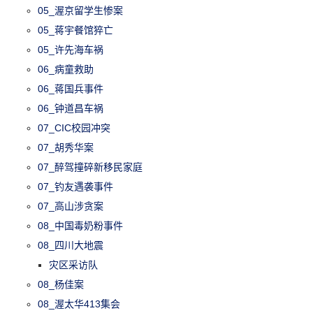
05_渥京留学生惨案
05_蒋宇餐馆猝亡
05_许先海车祸
06_病童救助
06_蒋国兵事件
06_钟道昌车祸
07_CIC校园冲突
07_胡秀华案
07_醉驾撞碎新移民家庭
07_钓友遇袭事件
07_高山涉贪案
08_中国毒奶粉事件
08_四川大地震
灾区采访队
08_杨佳案
08_渥太华413集会