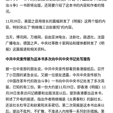
治斗争》一书即将出版，还简要介绍了这本书的内容和作者的情
况。
11月28日，美国之音用很长的篇幅转发了《明报》这两个版的内
容。特别突出了”杨继绳三访赵紫阳”的内容。
当天，博讯网，万维网，自由亚洲电台，法新社，路透社，法国
广播电台，德国之声，中央社等数十家网站和媒体都转发了《明
报》这篇报道和相关资料。
中共中央宣传部为这本书多次向中共中央书记处写报告
据一位中宣部的朋友说，中共中央宣传部看到香港报纸后，召开
了小范围的紧急会议。又据一位朋友透露，中共中央宣传部为
《中国改革年代的政治斗争》一书向中共中央书记处发了多次简
报，已知的有三份。第一份大约是11月29日，即香港《明报》11
月28日发表访问记摘要和出版消息以后，提到香港要出这本书，
转述了外电的报道，指出作者杨继绳是《炎黄春秋》的副社长，
还说社长杜导正和赵紫阳关系密切。第二次简报是这本书出来以
后，提出不批判、不扩散、不准进入内地等一系列封杀措施。第