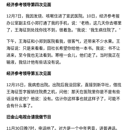
经济参考领导第四次见面
12月7日，我因发烧、咳嗽住进了宣武医院。10日，经济参考报
办公室副主任小郑打通了我的手机，说：“老杨，这几天你去哪里
了，王海征到处找你找不到，很着急。”我说：“我生病住院了。”
下午，王海征和小郑到医院看我，很客气，还带来不少水果。王
海征说：只是来看看，田社长希望你给他一本书。我说：书不让
进来，至今我也无法看到。寒喧一会儿，他们走了。当时我正在
输液，我估计他有些话没有说。
经济参考领导第五次见面
12月15日，我病愈出院。出院后我没回家，直接到新华社，借找
王海征签字报销住院费之机，问他：那天在医院里你是不是有些
话没有说完？他说：没有。估计你这样事也就这样子了，可能不
会有什么事了。
旧金山电视台请我做节目
11月30日晚7时，电话响了。对方是一个中年男音，讲普通话。