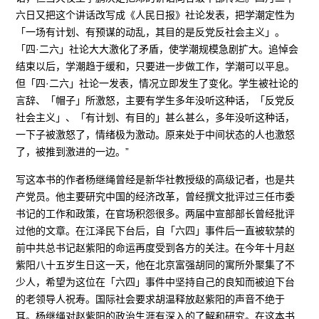
六日又把这个讲话改写成《人民日报》社论发表，把学潮定性为
「一场有计划、有预谋的动乱，其目的是反党反社会主义」。
「四·二六」社论大大激化了矛盾，使学潮规模急剧扩大。追悼会
结束以后，学潮趋于缓和，只要进一步做工作，学潮可以平息。
但「四·二六」社论一发表，情况立即发生了变化。学生被社论的
言辞、「帽子」所激怒，主要有学生多年没听这种话，「反党反
社会主义」、「有计划、有目的」甚么甚么，多年没听这种话，
一下子被激怒了，情绪极为激动。原来处于中间状态的人也激怒
了，被推到激进的一边。”
写这本书的作者杨继绳曾经是新华社教授级的高级记者，也是共
产党员。他主要研究中国的经济改革，曾经撰文批评过三任市委
书记的工作和政策，在官场积怨很多。两届中宣部部长曾经批评
过他的文章。在江泽民下台后，自「六四」事件后一直被软禁的
前中共总书记赵紫阳的命运再度受到各方的关注。在今年十月赵
紫阳八十五岁生日这一天，他在北京富强胡同的寓所外聚集了不
少人，希望为这位在「六四」事件中坚持自己的良知而被迫下台
的老领导人祝寿。国际社会要求胡温释放赵紫阳的声音不绝于
耳。杨继绳对赵紫阳的政治生涯有深入的了解和研究。在这本书