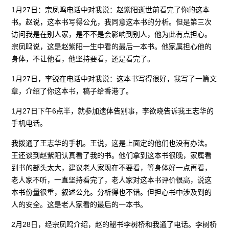
1月27日：宗凤鸣电话中对我说：赵紫阳逝世前看完了你的这本
书。赵说，这本书写得公允，我同意这本书的分析。但是第三次
访问我是在别人家，是不不是会影响到别人，他为此有点担心。
宗凤鸣说，这是赵紫阳一生中看的最后一本书。他家属担心他的
身体，不让他看，他坚持要看，还是看完了。
1月27日，李锐在电话中对我说：这本书写得很好，我写了一篇文
章，介绍了你这本书，稿子给香港了。
1月27日下午6点半，就参加遗体告别事，李欲晓告诉我王志华的
手机电话。
我拨通了王志华的手机。王说，这是上面定的他们也没有办法。
王还谈到赵紫阳认真看了我的书。他们拿到这本书很晚，家属看
到书的部头太大，建议老人家现在不要看，等身体好一点再看，
老人家不听，一直坚持看完了，老人家对这本书评价很高，说这
本书份量很重，叙述公允。分析得也不错。但担心书中涉及到的
人的安全。这是老人家看的最后的一本书。
2月28日，经宗凤鸣介绍，赵的秘书李树桥和我通了电话。李树桥