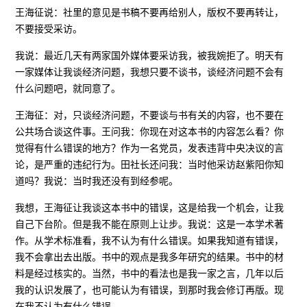
王海征说：社里的意见是书稿不要再给别人，版权不要再转让，
不要接受采访。
我说：最近几天有两家国外媒体要采访我，被我婉拒了。明天有
一家媒体让我谈经济问题，我想只要不谈书，谈经济问题不会有
什么问题吧，就同意了。
王海征：对，只谈经济问题，不要谈与书有关的内容，也不要在
公共场合谈这件事。王问我：你现在对这本书的内容怎么看？你
觉得有什么错误的地方？作为一名党员，发表违背中央决议的言
论，是严重的违纪行为。田社长还问我：当时他采访赵紫阳你知
道吗？我说：当时我还没有到经参呢。
我想，王海征让我谈这本书中的错误，这是给我一个机会，让我
自己下台阶。但是我不能在原则上让步。我说：这是一本学术著
作。从学术标准看，我不认为有什么错误。如果我知道有错误，
我不会拿出去出版。书中的观点是我多年研究的结果。书中的材
料是经过核实的。当然，书中的看法也是我一家之言，几年以后
我的认识发展了，也可能认为有错误，到那时我会修订再版。现
在我不认为有什么错误。