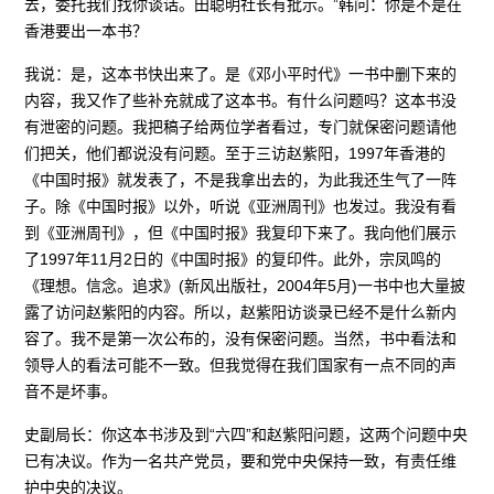
去，委托我们找你谈话。田聪明社长有批示。”韩问：你是不是在
香港要出一本书？
我说：是，这本书快出来了。是《邓小平时代》一书中删下来的
内容，我又作了些补充就成了这本书。有什么问题吗？这本书没
有泄密的问题。我把稿子给两位学者看过，专门就保密问题请他
们把关，他们都说没有问题。至于三访赵紫阳，1997年香港的
《中国时报》就发表了，不是我拿出去的，为此我还生气了一阵
子。除《中国时报》以外，听说《亚洲周刊》也发过。我没有看
到《亚洲周刊》，但《中国时报》我复印下来了。我向他们展示
了1997年11月2日的《中国时报》的复印件。此外，宗凤鸣的
《理想。信念。追求》(新风出版社，2004年5月)一书中也大量披
露了访问赵紫阳的内容。所以，赵紫阳访谈录已经不是什么新内
容了。我不是第一次公布的，没有保密问题。当然，书中看法和
领导人的看法可能不一致。但我觉得在我们国家有一点不同的声
音不是坏事。
史副局长：你这本书涉及到“六四”和赵紫阳问题，这两个问题中央
已有决议。作为一名共产党员，要和党中央保持一致，有责任维
护中央的决议。