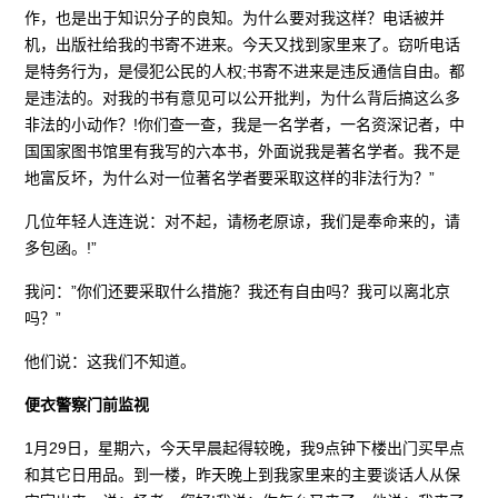
作，也是出于知识分子的良知。为什么要对我这样？电话被并
机，出版社给我的书寄不进来。今天又找到家里来了。窃听电话
是特务行为，是侵犯公民的人权;书寄不进来是违反通信自由。都
是违法的。对我的书有意见可以公开批判，为什么背后搞这么多
非法的小动作？!你们查一查，我是一名学者，一名资深记者，中
国国家图书馆里有我写的六本书，外面说我是著名学者。我不是
地富反坏，为什么对一位著名学者要采取这样的非法行为？”
几位年轻人连连说：对不起，请杨老原谅，我们是奉命来的，请
多包函。!”
我问：”你们还要采取什么措施？我还有自由吗？我可以离北京
吗？”
他们说：这我们不知道。
便衣警察门前监视
1月29日，星期六，今天早晨起得较晚，我9点钟下楼出门买早点
和其它日用品。到一楼，昨天晚上到我家里来的主要谈话人从保