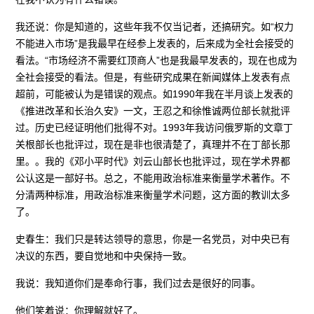
我还说：你是知道的，这些年我不仅当记者，还搞研究。如“权力
不能进入市场”是我最早在经参上发表的，后来成为全社会接受的
看法。“市场经济不需要红顶商人”也是我最早发表的，现在也成为
全社会接受的看法。但是，有些研究成果在新闻媒体上发表有点
超前，可能被认为是错误的观点。如1990年我在半月谈上发表的
《推进改革和长治久安》一文，王忍之和徐惟诚两位部长就批评
过。历史已经证明他们批得不对。1993年我访问俄罗斯的文章丁
关根部长也批评过，现在是非也很清楚了，真理并不在丁部长那
里。。我的《邓小平时代》刘云山部长也批评过，现在学术界都
公认这是一部好书。总之，不能用政治标准来衡量学术著作。不
分清两种标准，用政治标准来衡量学术问题，这方面的教训太多
了。
史春生：我们只是转达领导的意思，你是一名党员，对中央已有
决议的东西，要自觉地和中央保持一致。
我说：我知道你们是奉命行事，我们过去是很好的同事。
他们笑着说：你理解就好了。