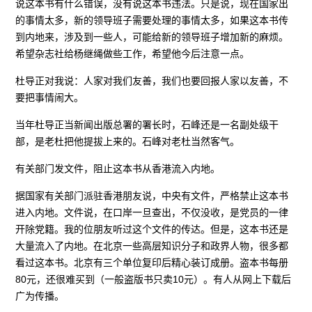
说这本书有什么错误，没有说这本书违法。只是说，现在国家出
的事情太多，新的领导班子需要处理的事情太多，如果这本书传
到内地来，涉及到一些人，可能给新的领导班子增加新的麻烦。
希望杂志社给杨继绳做些工作，希望他今后注意一点。
杜导正对我说：人家对我们友善，我们也要回报人家以友善，不
要把事情闹大。
当年杜导正当新闻出版总署的署长时，石峰还是一名副处级干
部，是老杜把他提拔上来的。石峰对老杜当然客气。
有关部门发文件，阻止这本书从香港流入内地。
据国家有关部门派驻香港朋友说，中央有文件，严格禁止这本书
进入内地。文件说，在口岸一旦查出，不仅没收，是党员的一律
开除党籍。我的位朋友听过这个文件的传达。但是，这本书还是
大量流入了内地。在北京一些高层知识分子和政界人物，很多都
看过这本书。北京有三个单位复印后精心装订成册。盗本书每册
80元，还很难买到（一般盗版书只卖10元）。有人从网上下载后
广为传播。