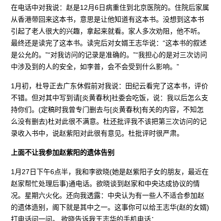
在电话中对我说：赵是12月6日病重住到北京医院的。住院后家属
从香港带回来这本书，意思是让他知道有这本书。没想到这本书
引起了老人很大的兴趣，拿起来就看。家人多次劝阻，他不听。
最终还是读完了这本书。读完后对女婿王志华说：“这本书的叙述
是公允的。”“对我访问的记录是准确的。”“我担心的是对三次访问
中涉及到的人的安全，如李普，会不会受到什么影响。”
1月初，杜导正去广东休假前对我说：田纪云看完了这本书，评价
不错。但对其中写到请[炎黄春秋]社委会吃饭，说：我以后怎么支
持你们。(定稿时我曾专门删去与[炎黄春秋]有关的内容，不知怎
么没有删去)杜对此很不满意。杜还批评我不该把第三次访问的记
录收入书中，说赵紫阳对此很有意见。杜批评时很严肃。
上面不让我参加赵紫阳的遗体告别
1月27日下午6点半，我和李欲晓(她是赵紫阳子女的朋友，最近在
赵家帮忙处理后事)通电话。欲晓谈到赵家和中央达成协议的情
况。星期六火化。还向我透露：中央认为有一些人不适合参加赵
的遗体造别，阁下就是其中之一。这事你可以给王志华(赵的女婿)
打电话问一问。 欲晓告诉我王志华的手机电话：