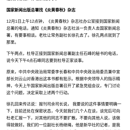
国家新闻出版总署找《炎黄春秋》杂志
12月1日上午12点钟，《炎黄春秋》杂志社办公室接到国家新闻
总署的电话，通知《炎黄春秋》杂志社派一负责人去国家新闻总
署，有要事相谈。老杜让常务副社长徐孔去了。徐孔两点就到了
那里。
下午两点，杜导正接到国家新闻总署副主任石峰的秘书的电话，
说今天下午4点石峰同志要到杜导正家谈事。
原来，中共中央政治局常委李长春和中共中央政治局委员兼中宣
部长刘云山对香港出这本书都有批示。根据中央领导人的指示精
神，今天上午国家新闻出版总署召开了紧急党组会议，专门讨论
这个问题，决定采取上述两个行动。
徐孔回来传达说：报刊司余司长说， 我要说的这件事情要明确一
下，目前还处在保密状态，今天就我们几个人在谈，谈完后可向
杜老汇报一下，对其他的同志不要扩散。不要向其他人说，该做
得就做好。我们的一位副社长杨继绳，他是新华社的记者，是我