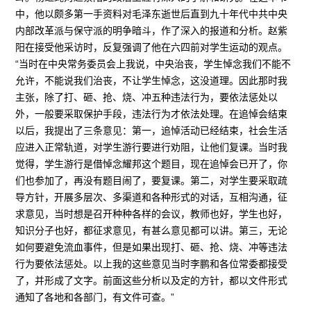
中，他以颇多第一手资料对毛泽东逝世后直到九十年代中共中央
内部改革派与保守派的明争暗斗，作了深入的报道和分析。赵紫
阳在接受他采访时，反复强调了他在六四前对学生运动的观点。
“当时在中央常务委员会上我说，中央治丧，学生悼念我们不能不
允许，不能说我们治丧，不让学生悼念，这没道理。因此那时我
主张，除了打、砸、抢、烧、冲五种违法行为，要依法惩处以
外，一般要采取保护手段，违法行为才依法处理。在追悼会结束
以后，我提出了三条意见：第一，追悼活动已经结束，社会生活
应进入正常轨道，对学生游行要进行劝阻，让他们复课。当时我
觉得，学生游行是借悼念耀邦这个题目，现在追悼会已开了，你
们也参加了，再没有题目闹了，要复课。第二，对学生要采取疏
导方针，开展多层次、多渠道和各种形式的对话，互相沟通，征
求意见，当时想是召开种种各样的会议，教师也好，学生也好，
知识分子也好，都征求意见，有甚么意见都可以讲。第三，无论
如何要避免流血事件，但是如果出现打、砸、抢、烧、冲等违法
行为要依法惩处。以上我的这些意见当时李鹏和各位常委都接受
了，并形成了文字。前面这些分析以及定的方针，都以文件形式
通知了各地和各部门，有文件可查。”