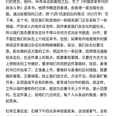
们的党员，他95、96年采访赵紫阳之后，写了《中国改革年代的
政治斗争》这本书，他把书稿送到香港，由香港一家出版社出
版。通过赵紫阳的口述，把“六四”风波前后的情况（约3万字）写
下来，这个书，现在我们和其他的一些相关部门正在采取了一些
措施，严防进入内地并且流传。因作者是我们杂志社的副社长，
所以我们首先要求杂志社不得以任何方式对此书报道、炒作；更
不能在我们的杂志上介绍这本书，包括：如果有内地或境外的媒
体就这件事通过杂志社和杨继绳联系、采访，我们杂志社要注
意。配合做好这方面的工作，把这作为一条纪律，现把情况通报
给杂志社，在这件事上的观点，既要重视事情，又要在方式方法
上把相关的工作做好，要求咱们共同把这件事做好。目前，香港
的书已印出来了，正准备上市，要做好与香港的应对措施，既要
做好事情，又要保密。防止我们因方式、方法不当，将此事扩散
开来，反而造成不应有的影响，甚至成为炒作的题目。就这样，
之所以临时通知你们过来，是因为总署今天上午开会，是小范围
的。在这件事上，就咱们几位同志，每个人从各自的角度，都负
起责来。
杜导正事后说：石峰下午四点多钟到我家来，谈话很客气，没有