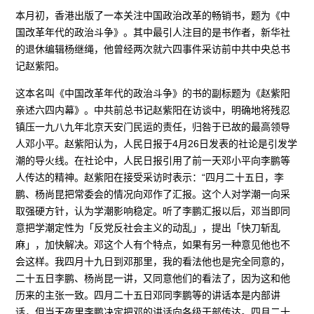
本月初，香港出版了一本关注中国政治改革的畅销书，题为《中
国改革年代的政治斗争》。其中最引人注目的是书作者，新华社
的退休编辑杨继绳，他曾经两次就六四事件采访前中共中央总书
记赵紫阳。
这本名叫《中国改革年代的政治斗争》的书的副标题为《赵紫阳
亲述六四内幕》。中共前总书记赵紫阳在访谈中，明确地将残忍
镇压一九八九年北京天安门民运的责任，归咎于已故的最高领导
人邓小平。赵紫阳认为，人民日报于4月26日发表的社论是引发学
潮的导火线。在社论中，人民日报引用了前一天邓小平向李鹏等
人传达的精神。赵紫阳在接受采访时表示：“四月二十五日，李
鹏、杨尚昆把常委会的情况向邓作了汇报。这个人对学潮一向采
取强硬方针，认为学潮影响稳定。听了李鹏汇报以后，邓当即同
意把学潮定性为「反党反社会主义的动乱」，提出「快刀斩乱
麻」，加快解决。邓这个人有个特点，如果有另一种意见他也不
会这样。我四月十九日到邓那里，我的看法他也是完全同意的，
二十五日李鹏、杨尚昆一讲，又同意他们的看法了，因为这和他
历来的主张一致。四月二十五日邓同李鹏等的讲话本是内部讲
话，但当天夜里李鹏决定把邓的讲话向各级干部传达。四月二十