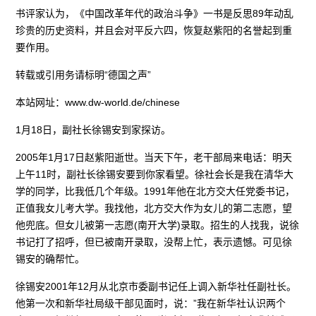
书评家认为，《中国改革年代的政治斗争》一书是反思89年动乱
珍贵的历史资料，并且会对平反六四，恢复赵紫阳的名誉起到重
要作用。
转载或引用务请标明“德国之声”
本站网址：www.dw-world.de/chinese
1月18日，副社长徐锡安到家探访。
2005年1月17日赵紫阳逝世。当天下午，老干部局来电话：明天
上午11时，副社长徐锡安要到你家看望。徐社会长是我在清华大
学的同学，比我低几个年级。1991年他在北方交大任党委书记，
正值我女儿考大学。我找他，北方交大作为女儿的第二志愿，望
他兜底。但女儿被第一志愿(南开大学)录取。招生的人找我，说徐
书记打了招呼，但已被南开录取，没帮上忙，表示遗憾。可见徐
锡安的确帮忙。
徐锡安2001年12月从北京市委副书记任上调入新华社任副社长。
他第一次和新华社局级干部见面时，说：”我在新华社认识两个