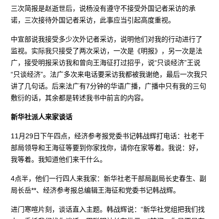
三次简报是赵逝世后，说杨没有遵守不接受外国记者采访的承
诺，三次接待外国记者采访，此事应当引起高度重视。
中宣部说我接受多少次外记者采访，说明他们对我的行动进行了
监视。实际我只接受了两次采访，一次是《明报》，另一次是法
广，接受明报采访我和曾向王海征打过招乎，说“只谈经济”王说
“只谈经济”。法广多次来电话要采访我都被我谢绝，最后一次我只
讲了几句话。后来法广有7分钟的华语广播，广播中只有我的三句
敷衍的话，其余都是转述我书中前言的内容。
新华社派人来家谈话
11月29日下午四点，经济参考报党委书记韩战辉打电话：社老干
部局领导和王海征等要到你家找你，请你在家等着。我说：好，
我等着。我知道他们来干什么。
4点半，他们一行四人来我家：新华社老干部局副局长史春生、副
局长岳**、经济参考报总编辑王海征和党委书记韩战辉。
进门寒喧片刻，谈话直入主题。韩战辉说：“新华社党组把我们找