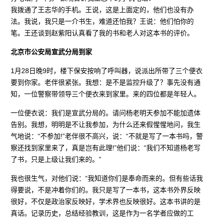
我拨通了王志华的手机。王说，这是上面定的，他们也没有办
法。我说，我只是一介书生，难道还怕我？王说：他们怕你的
笔。王还谈到赵紫阳认真看了我的书和老人对这本书的评价。
北京市公安局宣武分局到家
1月28日晚9时，楼下保安按响了呼叫器，说派出所带了三个便衣
要到你家。老伴很紧张。我想：是不是监控升级了？事先没有通
知，一位警察带领导三个便衣来到家里。来的四位都是年轻人。
一位便衣说：我们是宣武分局的。请问杨老明天参加不能加遗体
告别。我想，明明是不让我参加，为什么还来假惺惺地问，我生
气地说：“不参加!”老伴很不高兴，说：“不就是写了一本书吗，警
察还找到家里来了，真是岂有此理!”他们说：“我们不知道杨老写
了书，只是上级让我们来的。”
我也很生气，对他们说：“我知道你们是奉命而来的。但有些话我
得要说，不是冲着你们的。我只是写了一本书，这本书外界反映
很好，不仅是政治家反映好，学术界也反映很好。这本书讲的是
真话。记录历史，总结经验教训，这是作为一名学者应做的工