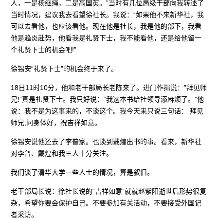
人，一是杨继绳，二是高国英。”当时有几位局级干部向我转述了
当时情况，建议我去看望徐社长。我说：“如果他不来新华社，我
可以去看他，也应该看他。现在他是社长，我是他的部下，我看
他是趋炎赴势，他看我是礼贤下士，我不能看他，还是给他留一
个礼贤下士的机会吧!”
徐锡安“礼贤下士”的机会终于来了。
18日11时10分，他和老干部局长老陈来了。进门作揖说：”拜见师
兄!”真是礼贤下士。我只好说：“我这本书给社领导添麻烦了。”他
说：我不是为这事来的，不谈这个。我今天来只说三句话： 拜见
师兄;问身体好，祝吉祥如意。
徐锡安说他还去了李普家。也谈到戴煌出书的事。看来，新华社
对李普、戴煌和我三人十分关注。
我们谈了清华大学一些人士的情况，算是叙旧。
老干部局长说：徐社长说的“吉祥如意”就就赵紫阳逝世后形势很复
杂，希望你要会保护自己。不要参加有关活动，不要接受外国记
者采访。