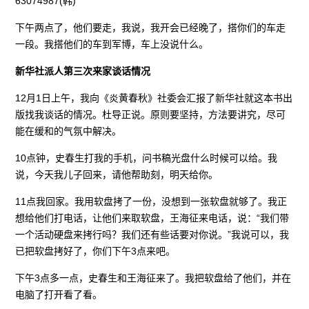
63074987(韩)
下午两点了，他们要走，我说，我开会已经晚了，搭你们的车走
一段。我搭他们的车到军博，车上没说什么。
新华社派人第三次来家谈话情况
12月1日上午，我向《炎黄春秋》社委会汇报了新华社就这本书出
版找我谈话的情况。杜导正说。原则要坚持，方法要讲究，尽可
能在缓和的气氛中解决。
10点钟，史春生打我的手机，问书稿光盘什么时候可以给。我
说，今天我儿子回来，请他帮助刻，明天给你。
11点我回家。我用软盘拷了一份，没想到一张软盘就够了。我正
想给他们打电话，让他们来取软盘，王海征来电话，说：“我们带
一个活动硬盘来拷行吗？我们还有些话要对你说。”我说可以，我
已把软盘拷好了，你们下午3点来吧。
下午3点多一点，史春生和王海征来了。我把软盘给了他们，并在
电脑了打开看了看。