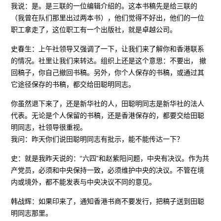
我说：是。是三联的一位编辑介绍的。这本书稿先是给三联的
（我曾在队们那里出过两本书），他们觉得不好出，他们的一位
职工拿走了，这位职工有一个出版社，就是卓越公司。
史春生：上午社领导又强调了一下，让我们来了解你和香港联系
的情况。社里让我们来转达。组织上还是这个意思：不要出， 撤
回稿子，你自己撤回书稿。另外，你个人保存的书稿，或通过其
它途径保存的书稿，都交给田聪明同志。
你虽然退下来了，还是新华社的人，田聪明同志是新华社的法人
代表。无论是个人保留的书稿，还是香港保存的，都要交给田聪
明同志，社领导很重视。
我问：昨天你们说田聪明同志有批示，能不能传达一下？
史：就是我昨天说的：“六四”和赵紫阳问题，中央有决议。作为共
产党员，必须和中央保持一致，必须维护中央的决议。不管在境
内或境外，都不能发表与中央决议不同的意见。
韩战辉：如果印来了，通知香港书商不要发行，把稿子送到田聪
明同志那里。