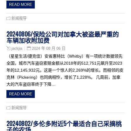
READ MORE
新闻报导
20240806/保险公司对加拿大被盗最严重的
车辆加收附加费
2024 年 08 月 06 日
jackjia
（星星生活/捷克佳）安省惠特比（Whitby）有一项统计数据领先
全国，城市汽车盗窃索赔金额从2018年的512,751元飙升至2023
年的12,145,932元。这是一个惊人的2,269%的增长。而相邻的皮
克林（Pickering）也同病相怜，增长了1,228%。 几周前，加拿
大的汽车盗窃率终于下降…
READ MORE
新闻报导
20240802/多伦多附近5个最适合自己采摘桃
子的农场