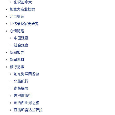
史说加拿大
加拿大商业档案
北京奥运
回忆录及家史研究
心情随笔
中国观察
社会观察
新闻报导
新闻素材
旅行记事
加东海洋四省游
北极纪行
南极探险
古巴度假行
密西西比河之旅
直击印度达兰萨拉