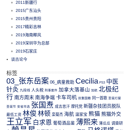
2011新疆行
2015广东汕头
2015贵州贵阳
2017精彩吉林
2019海南椰风
2019深圳华为总部
2019石家庄
谈古论今
标签
03_张东岳案
Cecilia
中医
06_病童救助
PS3
北极纪
针灸
加拿大落基山
人头税
九段线
刑事案件
加航
行
南方周末
卡车司机
南海争端
同一首歌
双重国籍
圣诞灯屋
张国焘
新疆杂技团员脱队
成吉思汗
摩托党
圣诞节
安省市选
林俊
林顿
熊猫
熊猫外交
海航
温家宝
最低工资
栾菊杰
王立军
薄熙来
白求恩
葡萄酒品鉴
薄瓜瓜
调查研