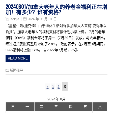
20240801/加拿大老年人的养老金福利正在增
加！有多少？谁有资格？
2024 年 08 月 01 日
jackjia
（星星生活/捷克佳）由于退休生活对许多加拿大人来说“变得难以
负担”，加拿大老年人的福利支付将按计划小幅上调。 7月的老年
保障（OAS）福利金额将于周一（7月29日）发放，与去年相比，
经过通货膨胀调整后增加了2.8%。 政府表示，在7月至9月期间，
OAS福利将上涨0.7%。 自2022年7月起，75岁…
READ MORE
新闻报导
3
«
1
2
2024年 8月
日
一
二
三
四
五
六