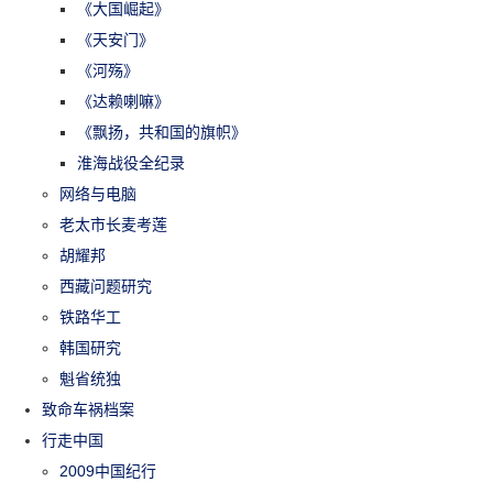
《大国崛起》
《天安门》
《河殇》
《达赖喇嘛》
《飘扬，共和国的旗帜》
淮海战役全纪录
网络与电脑
老太市长麦考莲
胡耀邦
西藏问题研究
铁路华工
韩国研究
魁省统独
致命车祸档案
行走中国
2009中国纪行