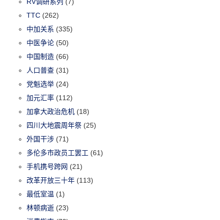
RV调研系列
(7)
TTC
(262)
中加关系
(335)
中医争论
(50)
中国制造
(66)
人口普查
(31)
党魁选举
(24)
加元汇率
(112)
加拿大政治危机
(18)
四川大地震周年祭
(25)
外国干涉
(71)
多伦多市政员工罢工
(61)
手机携号跨网
(21)
改革开放三十年
(113)
最低室温
(1)
林顿病逝
(23)