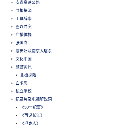
安省高速公路
寻根探源
工具辞条
巴以冲突
广播体操
张国焘
慰安妇及南京大屠杀
文化中国
旅游资讯
北极探险
白求恩
私立学校
纪录片及电视解说词
《30年纪事》
《再说长江》
《坦克人》