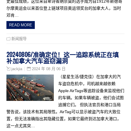
史最佳成绩，这位来自卑诗省纳奈莫的选手成为自1912年斯德哥
尔摩奥运会以来首位登上链球项目奥运领奖台的加拿大人，当时
邓肯…
READ MORE
新闻报导
20240806/准确定位！这一追踪系统正在填
补加拿大汽车盗窃漏洞
2024 年 08 月 06 日
jackjia
（星星生活/捷克佳）在加拿大的汽
车盗窃危机中，司机越来越依赖
Apple AirTags等追踪设备来监视他们
的车辆。如果车辆被盗，他们会试图
追捕它们。 但执法官员和港口当局
警告说，该技术有其局限性。AirTag可以显示被盗汽车的大致位
置，但无法准确指出其隐藏位置，如果它最终到达加拿大港口，
这一点尤其突…