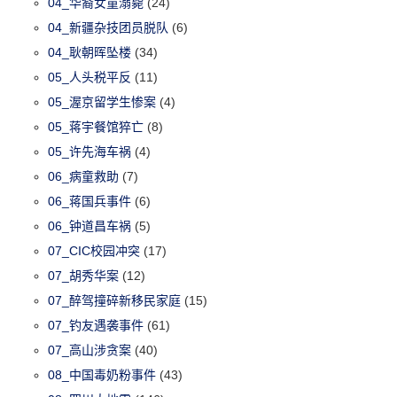
04_华裔女童溺毙
(24)
04_新疆杂技团员脱队
(6)
04_耿朝晖坠楼
(34)
05_人头税平反
(11)
05_渥京留学生惨案
(4)
05_蒋宇餐馆猝亡
(8)
05_许先海车祸
(4)
06_病童救助
(7)
06_蒋国兵事件
(6)
06_钟道昌车祸
(5)
07_CIC校园冲突
(17)
07_胡秀华案
(12)
07_醉驾撞碎新移民家庭
(15)
07_钓友遇袭事件
(61)
07_高山涉贪案
(40)
08_中国毒奶粉事件
(43)