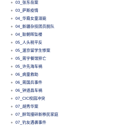
03_张东岳案
03_萨斯疫情
04_华裔女童溺毙
04_新疆杂技团员脱队
04_耿朝晖坠楼
05_人头税平反
05_渥京留学生惨案
05_蒋宇餐馆猝亡
05_许先海车祸
06_病童救助
06_蒋国兵事件
06_钟道昌车祸
07_CIC校园冲突
07_胡秀华案
07_醉驾撞碎新移民家庭
07_钓友遇袭事件