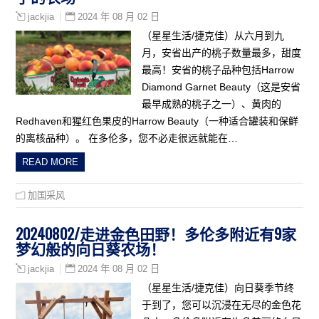
2024 年 08 月 02 日
jackjia
（星星生活/捷克佳）从六月到九
月，安省出产的桃子数量最多，甜度
最高！安省的桃子品种包括Harrow
Diamond Garnet Beauty（这是安省
最早成熟的桃子之一）、黄肉的
Redhaven和猩红色果皮的Harrow Beauty（一种适合罐装和保鲜
的离核品种）。 在多伦多，您不必走很远就能在…
READ MORE
加国采风
20240802/走进金色田野！多伦多附近有9家
梦幻般的向日葵农场！
2024 年 08 月 02 日
jackjia
（星星生活/捷克佳）向日葵季节终
于到了，您可以沉浸在无尽的金色花