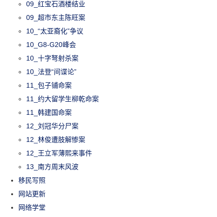
09_红宝石酒楼结业
09_超市东主陈旺案
10_“太亚裔化”争议
10_G8-G20峰会
10_十字弩射杀案
10_法登“间谍论”
11_包子铺命案
11_约大留学生柳乾命案
11_韩建国命案
12_刘冠华分尸案
12_林俊遭肢解惨案
12_王立军薄熙来事件
13_南方周末风波
移民写照
网站更新
网络学堂