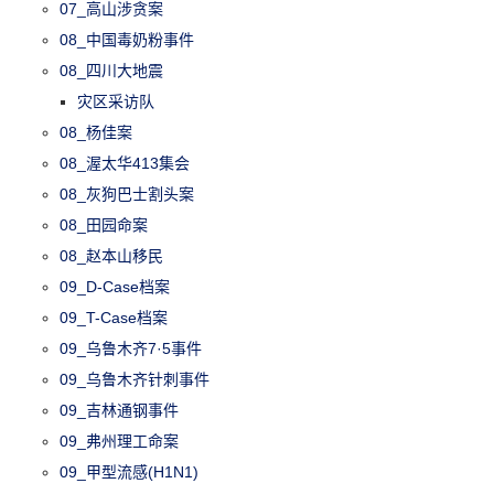
07_高山涉贪案
08_中国毒奶粉事件
08_四川大地震
灾区采访队
08_杨佳案
08_渥太华413集会
08_灰狗巴士割头案
08_田园命案
08_赵本山移民
09_D-Case档案
09_T-Case档案
09_乌鲁木齐7·5事件
09_乌鲁木齐针刺事件
09_吉林通钢事件
09_弗州理工命案
09_甲型流感(H1N1)