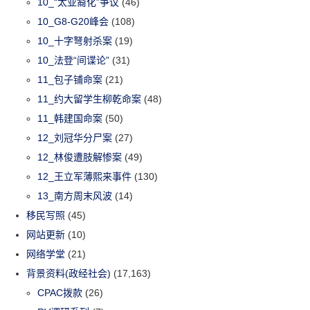
10_“太亚裔化”争议
(46)
10_G8-G20峰会
(108)
10_十字弩射杀案
(19)
10_法登“间谍论”
(31)
11_包子铺命案
(21)
11_约大留学生柳乾命案
(48)
11_韩建国命案
(50)
12_刘冠华分尸案
(27)
12_林俊遭肢解惨案
(49)
12_王立军薄熙来事件
(130)
13_南方周末风波
(14)
移民写照
(45)
网站更新
(10)
网络学堂
(21)
背景资料(政经社会)
(17,163)
CPAC拨款
(26)