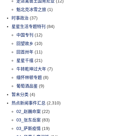
走进禽兽王国肯尼亚
(12)
魁北克冰雪之旅
(1)
时事政治
(37)
星星生活专题特刊
(84)
中国专刊
(12)
回望故乡
(10)
回首卅年
(11)
星星千禧
(21)
牛转乾坤过大年
(7)
缅怀林顿专题
(8)
葡萄酒品鉴
(9)
暂未分类
(4)
热点新闻事件汇总
(2,310)
02_赵巍命案
(22)
03_张东岳案
(83)
03_萨斯疫情
(19)