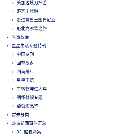
美加边境刀把游
落基山旅游
走进禽兽王国肯尼亚
魁北克冰雪之旅
时事政治
星星生活专题特刊
中国专刊
回望故乡
回首卅年
星星千禧
牛转乾坤过大年
缅怀林顿专题
葡萄酒品鉴
暂未分类
热点新闻事件汇总
02_赵巍命案