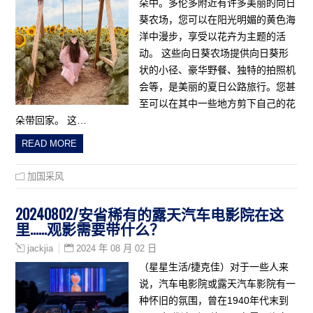
朵中。多伦多附近有许多美丽的向日
葵农场，您可以在阳光明媚的黄色海
洋中漫步，享受以花卉为主题的活
动。 这些向日葵农场提供向日葵形
状的小径、豪华野餐、独特的拍照机
会等，是美丽的夏日公路旅行。您甚
至可以在其中一些地方剪下自己的花
朵带回家。 这…
READ MORE
加国采风
20240802/安省稀有的露天汽车电影院在这
里……观影需要带什么？
2024 年 08 月 02 日
jackjia
（星星生活/捷克佳）对于一些人来
说，汽车电影院或露天汽车影院有一
种怀旧的氛围，曾在1940年代末到