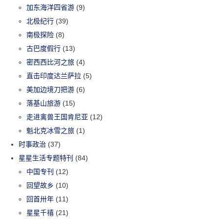
加东海洋四省游
(9)
北极纪行
(39)
南极探险
(8)
古巴度假行
(13)
密西西比河之旅
(4)
直击印度达兰萨拉
(5)
美加边境刀把游
(6)
落基山旅游
(15)
走进禽兽王国肯尼亚
(12)
魁北克冰雪之旅
(1)
时事政治
(37)
星星生活专题特刊
(84)
中国专刊
(12)
回望故乡
(10)
回首卅年
(11)
星星千禧
(21)