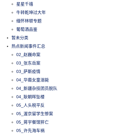
星星千禧
牛转乾坤过大年
缅怀林顿专题
葡萄酒品鉴
暂未分类
热点新闻事件汇总
02_赵巍命案
03_张东岳案
03_萨斯疫情
04_华裔女童溺毙
04_新疆杂技团员脱队
04_耿朝晖坠楼
05_人头税平反
05_渥京留学生惨案
05_蒋宇餐馆猝亡
05_许先海车祸