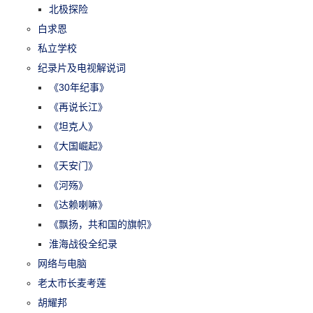
北极探险
白求恩
私立学校
纪录片及电视解说词
《30年纪事》
《再说长江》
《坦克人》
《大国崛起》
《天安门》
《河殇》
《达赖喇嘛》
《飘扬，共和国的旗帜》
淮海战役全纪录
网络与电脑
老太市长麦考莲
胡耀邦