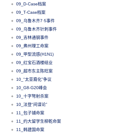
09_D-Case档案
09_T-Case档案
09_乌鲁木齐7·5事件
09_乌鲁木齐针刺事件
09_吉林通钢事件
09_弗州理工命案
09_甲型流感(H1N1)
09_红宝石酒楼结业
09_超市东主陈旺案
10_“太亚裔化”争议
10_G8-G20峰会
10_十字弩射杀案
10_法登“间谍论”
11_包子铺命案
11_约大留学生柳乾命案
11_韩建国命案