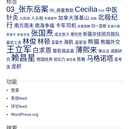
标签
03_张东岳案
Cecilia
中医
06_病童救助
PS3
北极纪
针灸
加拿大落基山
人头税
九段线
刑事案件
加航
行
南方周末
卡车司机
南海争端
同一首歌
双重国籍
圣诞灯屋
张国焘
新疆杂技团员脱队
成吉思汗
摩托党
圣诞节
安省市选
林俊
林顿
熊猫
熊猫外交
海航
温家宝
最低工资
栾菊杰
王立军
薄熙来
白求恩
葡萄酒品鉴
薄瓜瓜
调查研
赖昌星
马格诺塔
跨国抚养
陈敏
究
软实力
麦考
邹至蕙
龙虾
莲
功能
登录
条目feed
评论feed
WordPress.org
搜索