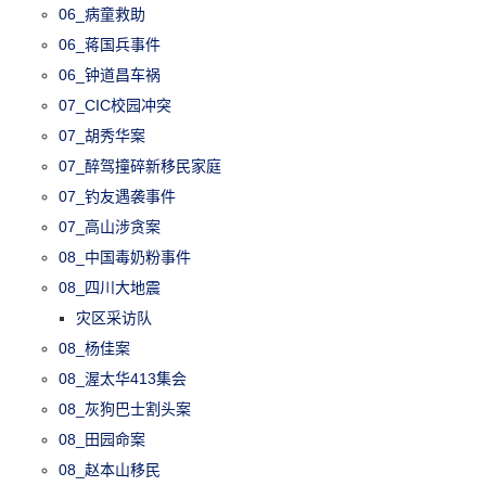
06_病童救助
06_蒋国兵事件
06_钟道昌车祸
07_CIC校园冲突
07_胡秀华案
07_醉驾撞碎新移民家庭
07_钓友遇袭事件
07_高山涉贪案
08_中国毒奶粉事件
08_四川大地震
灾区采访队
08_杨佳案
08_渥太华413集会
08_灰狗巴士割头案
08_田园命案
08_赵本山移民