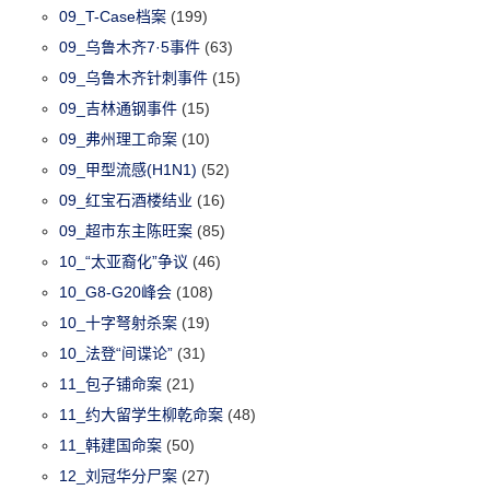
09_T-Case档案
(199)
09_乌鲁木齐7·5事件
(63)
09_乌鲁木齐针刺事件
(15)
09_吉林通钢事件
(15)
09_弗州理工命案
(10)
09_甲型流感(H1N1)
(52)
09_红宝石酒楼结业
(16)
09_超市东主陈旺案
(85)
10_“太亚裔化”争议
(46)
10_G8-G20峰会
(108)
10_十字弩射杀案
(19)
10_法登“间谍论”
(31)
11_包子铺命案
(21)
11_约大留学生柳乾命案
(48)
11_韩建国命案
(50)
12_刘冠华分尸案
(27)