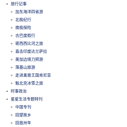
旅行记事
加东海洋四省游
北极纪行
南极探险
古巴度假行
密西西比河之旅
直击印度达兰萨拉
美加边境刀把游
落基山旅游
走进禽兽王国肯尼亚
魁北克冰雪之旅
时事政治
星星生活专题特刊
中国专刊
回望故乡
回首卅年