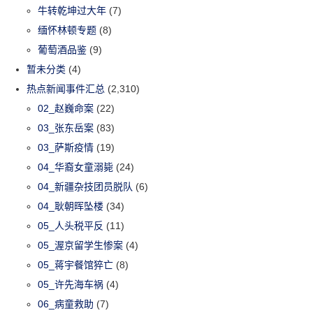
牛转乾坤过大年
(7)
缅怀林顿专题
(8)
葡萄酒品鉴
(9)
暂未分类
(4)
热点新闻事件汇总
(2,310)
02_赵巍命案
(22)
03_张东岳案
(83)
03_萨斯疫情
(19)
04_华裔女童溺毙
(24)
04_新疆杂技团员脱队
(6)
04_耿朝晖坠楼
(34)
05_人头税平反
(11)
05_渥京留学生惨案
(4)
05_蒋宇餐馆猝亡
(8)
05_许先海车祸
(4)
06_病童救助
(7)