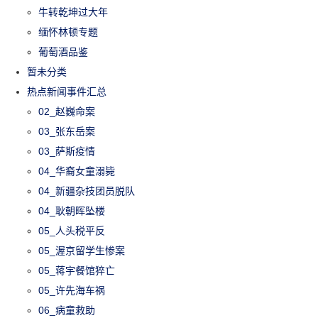
牛转乾坤过大年
缅怀林顿专题
葡萄酒品鉴
暂未分类
热点新闻事件汇总
02_赵巍命案
03_张东岳案
03_萨斯疫情
04_华裔女童溺毙
04_新疆杂技团员脱队
04_耿朝晖坠楼
05_人头税平反
05_渥京留学生惨案
05_蒋宇餐馆猝亡
05_许先海车祸
06_病童救助