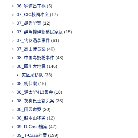
06_钟道昌车祸
(5)
07_CIC校园冲突
(17)
07_胡秀华案
(12)
07_醉驾撞碎新移民家庭
(15)
07_钓友遇袭事件
(61)
07_高山涉贪案
(40)
08_中国毒奶粉事件
(43)
08_四川大地震
(146)
灾区采访队
(33)
08_杨佳案
(15)
08_渥太华413集会
(18)
08_灰狗巴士割头案
(36)
08_田园命案
(20)
08_赵本山移民
(12)
09_D-Case档案
(47)
09_T-Case档案
(199)