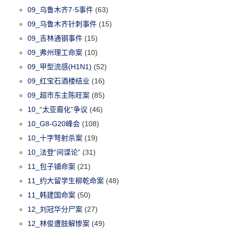
09_乌鲁木齐7·5事件
(63)
09_乌鲁木齐针刺事件
(15)
09_吉林通钢事件
(15)
09_弗州理工命案
(10)
09_甲型流感(H1N1)
(52)
09_红宝石酒楼结业
(16)
09_超市东主陈旺案
(85)
10_“太亚裔化”争议
(46)
10_G8-G20峰会
(108)
10_十字弩射杀案
(19)
10_法登“间谍论”
(31)
11_包子铺命案
(21)
11_约大留学生柳乾命案
(48)
11_韩建国命案
(50)
12_刘冠华分尸案
(27)
12_林俊遭肢解惨案
(49)