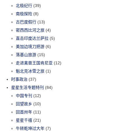
北极纪行
(39)
南极探险
(8)
古巴度假行
(13)
密西西比河之旅
(4)
直击印度达兰萨拉
(5)
美加边境刀把游
(6)
落基山旅游
(15)
走进禽兽王国肯尼亚
(12)
魁北克冰雪之旅
(1)
时事政治
(37)
星星生活专题特刊
(84)
中国专刊
(12)
回望故乡
(10)
回首卅年
(11)
星星千禧
(21)
牛转乾坤过大年
(7)