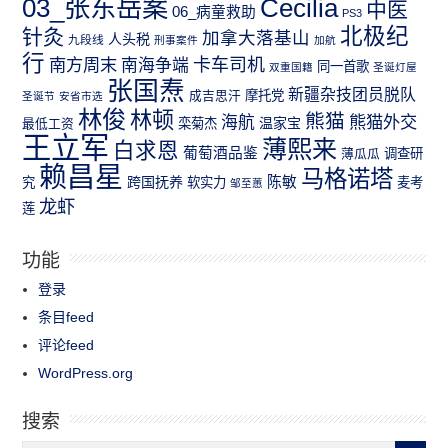
03_张东岳案
Cecilia
中医
06_病童救助
PS3
北极纪
针灸
加拿大落基山
人头税
九段线
刑事案件
加航
行
南方周末
卡车司机
南海争端
同一首歌
双重国籍
圣诞灯屋
张国焘
新疆杂技团员脱队
成吉思汗
摩托党
圣诞节
安省市选
林俊
林顿
熊猫
熊猫外交
海航
温家宝
最低工资
栾菊杰
王立军
薄熙来
白求恩
葡萄酒品鉴
薄瓜瓜
调查研
赖昌星
马格诺塔
跨国抚养
陈敏
究
软实力
麦考
邹至蕙
龙虾
莲
功能
登录
条目feed
评论feed
WordPress.org
搜索