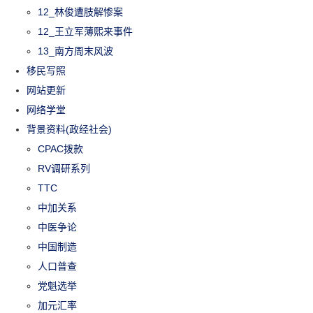
12_林俊遭肢解惨案
12_王立军薄熙来事件
13_南方周末风波
移民写照
网站更新
网络学堂
背景资料(政经社会)
CPAC拨款
RV调研系列
TTC
中加关系
中医争论
中国制造
人口普查
党魁选举
加元汇率