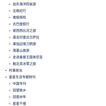
加东海洋四省游
北极纪行
南极探险
古巴度假行
密西西比河之旅
直击印度达兰萨拉
美加边境刀把游
落基山旅游
走进禽兽王国肯尼亚
魁北克冰雪之旅
时事政治
星星生活专题特刊
中国专刊
回望故乡
回首卅年
星星千禧