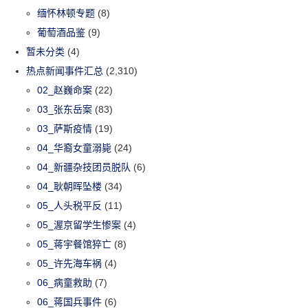
缅怀林顿专题
(8)
葡萄酒品鉴
(9)
暂未分类
(4)
热点新闻事件汇总
(2,310)
02_赵巍命案
(22)
03_张东岳案
(83)
03_萨斯疫情
(19)
04_华裔女童溺毙
(24)
04_新疆杂技团员脱队
(6)
04_耿朝晖坠楼
(34)
05_人头税平反
(11)
05_渥京留学生惨案
(4)
05_蒋宇餐馆猝亡
(8)
05_许先海车祸
(4)
06_病童救助
(7)
06_蒋国兵事件
(6)