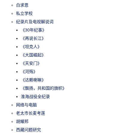
白求恩
私立学校
纪录片及电视解说词
《30年纪事》
《再说长江》
《坦克人》
《大国崛起》
《天安门》
《河殇》
《达赖喇嘛》
《飘扬，共和国的旗帜》
淮海战役全纪录
网络与电脑
老太市长麦考莲
胡耀邦
西藏问题研究