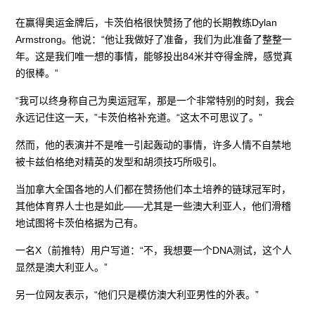
在赢得奥运金牌后，卡茨伯格很快赞扬了他的长期教练Dylan
Armstrong。他说：“他让我做好了准备，我们为此准备了整整一
年。这是我们唯一想的事情，能够投出84米并夺得金牌，感觉真
的很棒。”
“我可以终身称自己为奥运冠军，那是一个非常特别的时刻，我会
永远记住这一天，”卡茨伯格补充道。“这太不可思议了。”
然而，他的表演并不是唯一引起轰动的事情，许多人情不自禁地
被卡兹伯格绝对精英的发型和胡须技巧所吸引。
当加拿大全国各地的人们都在赞扬他们本土培养的链球冠军时，
其他体育界人士也是如此——尤其是一些澳大利亚人，他们滑稽
地试图将卡茨伯格据为己有。
一名X（前推特）用户写道：“不，我想要一个DNA测试，这个人
显然是澳大利亚人。”
另一位网友表示，“他们只是模仿澳大利亚男性的外表。”