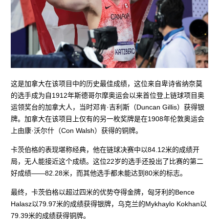
这是加拿大在该项目中的历史最佳成绩，这位来自卑诗省纳奈莫
的选手成为自1912年斯德哥尔摩奥运会以来首位登上链球项目奥
运领奖台的加拿大人，当时邓肯·吉利斯（Duncan Gillis）获得银
牌。加拿大在该项目上仅有的另一枚奖牌是在1908年伦敦奥运会
上由康·沃尔什（Con Walsh）获得的铜牌。
卡茨伯格的表现堪称经典，他在链球决赛中以84.12米的成绩开
局，无人能接近这个成绩。这位22岁的选手还投出了比赛的第二
好成绩——82.28米，而其他选手都未能达到80米的标志。
最终，卡茨伯格以超过四米的优势夺得金牌，匈牙利的Bence
Halasz以79.97米的成绩获得银牌，乌克兰的Mykhaylo Kokhan以
79.39米的成绩获得铜牌。