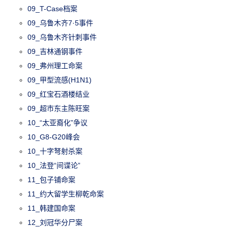
09_T-Case档案
09_乌鲁木齐7·5事件
09_乌鲁木齐针刺事件
09_吉林通钢事件
09_弗州理工命案
09_甲型流感(H1N1)
09_红宝石酒楼结业
09_超市东主陈旺案
10_“太亚裔化”争议
10_G8-G20峰会
10_十字弩射杀案
10_法登“间谍论”
11_包子铺命案
11_约大留学生柳乾命案
11_韩建国命案
12_刘冠华分尸案