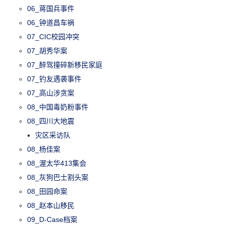
06_蒋国兵事件
06_钟道昌车祸
07_CIC校园冲突
07_胡秀华案
07_醉驾撞碎新移民家庭
07_钓友遇袭事件
07_高山涉贪案
08_中国毒奶粉事件
08_四川大地震
灾区采访队
08_杨佳案
08_渥太华413集会
08_灰狗巴士割头案
08_田园命案
08_赵本山移民
09_D-Case档案