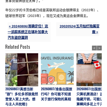
里拿到金牌感觉太棒了。”
年仅22岁的卡茨伯格已经是英联邦运动会银牌得主（2022年）、
链球世界冠军（2023年），现在又成为奥运会金牌得主。
« 20240806/准确定位！这
20020524/五月灿烂独属亚
一追踪系统正在填补加拿大
裔 »
汽车盗窃漏洞
Related Posts
<
>
20260807/真想当新
20260807/准备出国旅
20260807/出国旅游
“狼”！多伦多郊狼竟然
行吗？你可能不知道
只算机票酒店！这7
登堂入室上大炕，想
关于旅行保险的真相
隐藏开销，可能让预
与主人共枕眠:)
算瞬间多花上千元