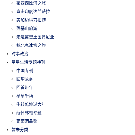
密西西比河之旅
直击印度达兰萨拉
美加边境刀把游
落基山旅游
走进禽兽王国肯尼亚
魁北克冰雪之旅
时事政治
星星生活专题特刊
中国专刊
回望故乡
回首卅年
星星千禧
牛转乾坤过大年
缅怀林顿专题
葡萄酒品鉴
暂未分类