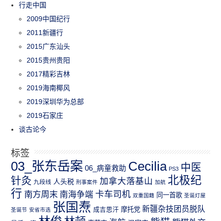
行走中国
2009中国纪行
2011新疆行
2015广东汕头
2015贵州贵阳
2017精彩吉林
2019海南椰风
2019深圳华为总部
2019石家庄
谈古论今
标签
03_张东岳案
Cecilia
中医
06_病童救助
PS3
北极纪
针灸
加拿大落基山
人头税
九段线
刑事案件
加航
行
南方周末
卡车司机
南海争端
同一首歌
双重国籍
圣诞灯屋
张国焘
新疆杂技团员脱队
成吉思汗
摩托党
圣诞节
安省市选