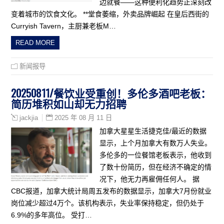
边就餐——这种便利化趋势正深刻改
变着城市的饮食文化。 **堂食萎缩，外卖品牌崛起 在皇后西街的
Curryish Tavern，主厨兼老板M…
READ MORE
新闻报导
20250811/餐饮业受重创！多伦多酒吧老板：
简历堆积如山却无力招聘
2025 年 08 月 11 日
jackjia
加拿大星星生活捷克佳/最近的数据
显示，上个月加拿大有数万人失业。
多伦多的一位餐馆老板表示，他收到
了数十份简历，但在经济不确定的情
况下，他无力再雇佣任何人。 据
CBC报道，加拿大统计局周五发布的数据显示，加拿大7月份就业
岗位减少超过4万个。该机构表示，失业率保持稳定，但仍处于
6.9%的多年高位。 受打…