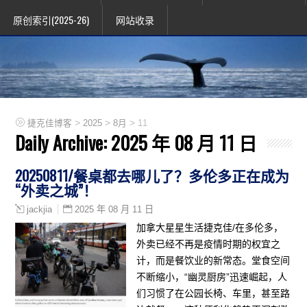
原创索引(2025-26)
网站收录
>
>
>
捷克佳博客
2025
8月
11
Daily Archive:
2025 年 08 月 11 日
20250811/餐桌都去哪儿了？多伦多正在成为
“外卖之城”！
2025 年 08 月 11 日
jackjia
加拿大星星生活捷克佳/在多伦多，
外卖已经不再是疫情时期的权宜之
计，而是餐饮业的新常态。堂食空间
不断缩小，“幽灵厨房”迅速崛起，人
们习惯了在公园长椅、车里，甚至路