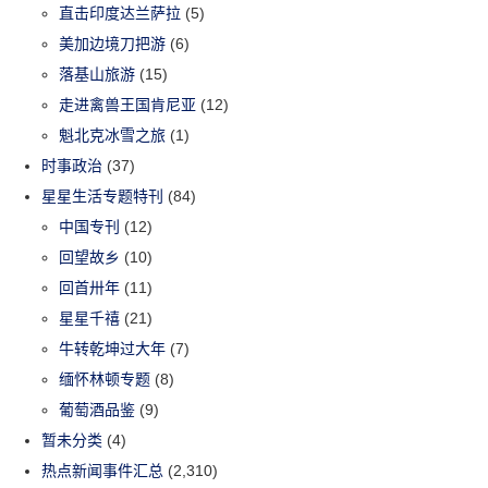
直击印度达兰萨拉
(5)
美加边境刀把游
(6)
落基山旅游
(15)
走进禽兽王国肯尼亚
(12)
魁北克冰雪之旅
(1)
时事政治
(37)
星星生活专题特刊
(84)
中国专刊
(12)
回望故乡
(10)
回首卅年
(11)
星星千禧
(21)
牛转乾坤过大年
(7)
缅怀林顿专题
(8)
葡萄酒品鉴
(9)
暂未分类
(4)
热点新闻事件汇总
(2,310)