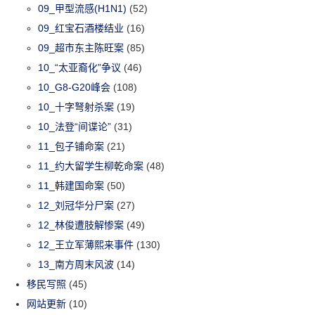
09_甲型流感(H1N1)
(52)
09_红宝石酒楼结业
(16)
09_超市东主陈旺案
(85)
10_“太亚裔化”争议
(46)
10_G8-G20峰会
(108)
10_十字弩射杀案
(19)
10_法登“间谍论”
(31)
11_包子铺命案
(21)
11_约大留学生柳乾命案
(48)
11_韩建国命案
(50)
12_刘冠华分尸案
(27)
12_林俊遭肢解惨案
(49)
12_王立军薄熙来事件
(130)
13_南方周末风波
(14)
移民写照
(45)
网站更新
(10)