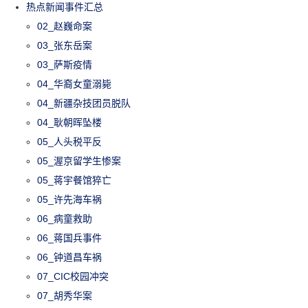
热点新闻事件汇总
02_赵巍命案
03_张东岳案
03_萨斯疫情
04_华裔女童溺毙
04_新疆杂技团员脱队
04_耿朝晖坠楼
05_人头税平反
05_渥京留学生惨案
05_蒋宇餐馆猝亡
05_许先海车祸
06_病童救助
06_蒋国兵事件
06_钟道昌车祸
07_CIC校园冲突
07_胡秀华案