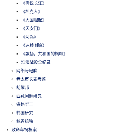
《再说长江》
《坦克人》
《大国崛起》
《天安门》
《河殇》
《达赖喇嘛》
《飘扬，共和国的旗帜》
淮海战役全纪录
网络与电脑
老太市长麦考莲
胡耀邦
西藏问题研究
铁路华工
韩国研究
魁省统独
致命车祸档案