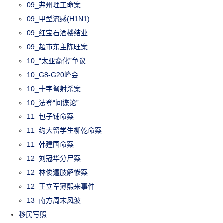
09_弗州理工命案
09_甲型流感(H1N1)
09_红宝石酒楼结业
09_超市东主陈旺案
10_“太亚裔化”争议
10_G8-G20峰会
10_十字弩射杀案
10_法登“间谍论”
11_包子铺命案
11_约大留学生柳乾命案
11_韩建国命案
12_刘冠华分尸案
12_林俊遭肢解惨案
12_王立军薄熙来事件
13_南方周末风波
移民写照