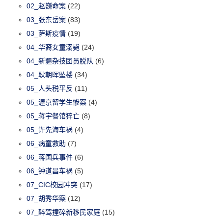
02_赵巍命案
(22)
03_张东岳案
(83)
03_萨斯疫情
(19)
04_华裔女童溺毙
(24)
04_新疆杂技团员脱队
(6)
04_耿朝晖坠楼
(34)
05_人头税平反
(11)
05_渥京留学生惨案
(4)
05_蒋宇餐馆猝亡
(8)
05_许先海车祸
(4)
06_病童救助
(7)
06_蒋国兵事件
(6)
06_钟道昌车祸
(5)
07_CIC校园冲突
(17)
07_胡秀华案
(12)
07_醉驾撞碎新移民家庭
(15)