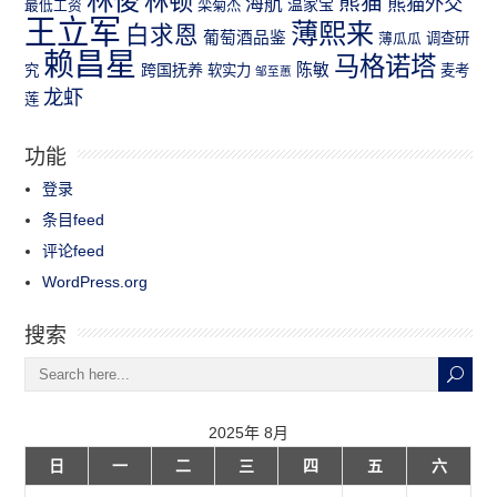
林俊
林顿
熊猫
熊猫外交
海航
温家宝
最低工资
栾菊杰
王立军
薄熙来
白求恩
葡萄酒品鉴
薄瓜瓜
调查研
赖昌星
马格诺塔
跨国抚养
陈敏
究
软实力
麦考
邹至蕙
龙虾
莲
功能
登录
条目feed
评论feed
WordPress.org
搜索
2025年 8月
日
一
二
三
四
五
六