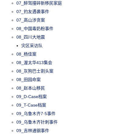
07_醉驾撞碎新移民家庭
07_钓友遇袭事件
07_高山涉贪案
08_中国毒奶粉事件
08_四川大地震
灾区采访队
08_杨佳案
08_渥太华413集会
08_灰狗巴士割头案
08_田园命案
08_赵本山移民
09_D-Case档案
09_T-Case档案
09_乌鲁木齐7·5事件
09_乌鲁木齐针刺事件
09_吉林通钢事件