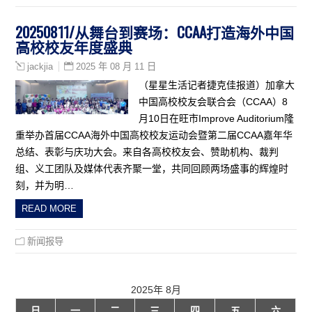
20250811/从舞台到赛场：CCAA打造海外中国
高校校友年度盛典
2025 年 08 月 11 日
jackjia
（星星生活记者捷克佳报道）加拿大
中国高校校友会联合会（CCAA）8
月10日在旺市Improve Auditorium隆
重举办首届CCAA海外中国高校校友运动会暨第二届CCAA嘉年华
总结、表彰与庆功大会。来自各高校校友会、赞助机构、裁判
组、义工团队及媒体代表齐聚一堂，共同回顾两场盛事的辉煌时
刻，并为明…
READ MORE
新闻报导
2025年 8月
日
一
二
三
四
五
六