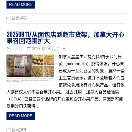
READ MORE
新闻报导
20250811/从面包店到超市货架，加拿大开心
果召回范围扩大
2025 年 08 月 11 日
jackjia
加拿大星星生活捷克佳/由于沙门氏
菌（salmonella）疫情爆发，开心果
已成为一系列召回的对象，虽然一些
卫生官员表示，这并不意味着人们应
该避免食用所有开心果产品，但其他
人则建议人们不要食用开心果。 过去几周，加拿大食品检验局
（CFIA）已召回四个品牌的开心果和含开心果产品，原因是可能
受到沙门氏菌污…
READ MORE
新闻报导