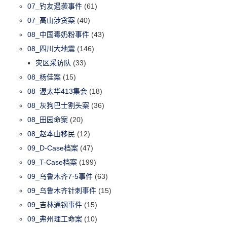
07_钓友遇袭事件
(61)
07_高山涉贪案
(40)
08_中国毒奶粉事件
(43)
08_四川大地震
(146)
灾区采访队
(33)
08_杨佳案
(15)
08_渥太华413集会
(18)
08_灰狗巴士割头案
(36)
08_田园命案
(20)
08_赵本山移民
(12)
09_D-Case档案
(47)
09_T-Case档案
(199)
09_乌鲁木齐7·5事件
(63)
09_乌鲁木齐针刺事件
(15)
09_吉林通钢事件
(15)
09_弗州理工命案
(10)