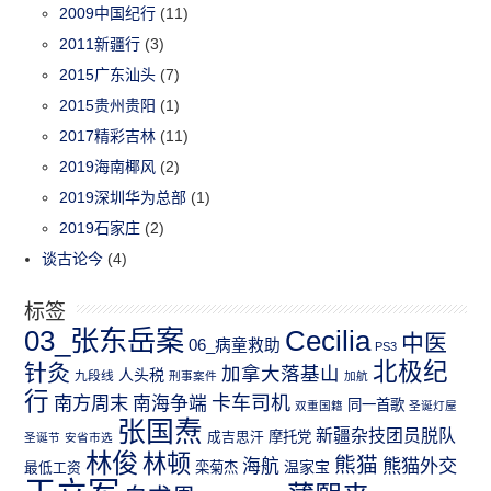
2009中国纪行
(11)
2011新疆行
(3)
2015广东汕头
(7)
2015贵州贵阳
(1)
2017精彩吉林
(11)
2019海南椰风
(2)
2019深圳华为总部
(1)
2019石家庄
(2)
谈古论今
(4)
标签
03_张东岳案
Cecilia
中医
06_病童救助
PS3
北极纪
针灸
加拿大落基山
人头税
九段线
刑事案件
加航
行
南方周末
卡车司机
南海争端
同一首歌
双重国籍
圣诞灯屋
张国焘
新疆杂技团员脱队
成吉思汗
摩托党
圣诞节
安省市选
林俊
林顿
熊猫
熊猫外交
海航
温家宝
最低工资
栾菊杰