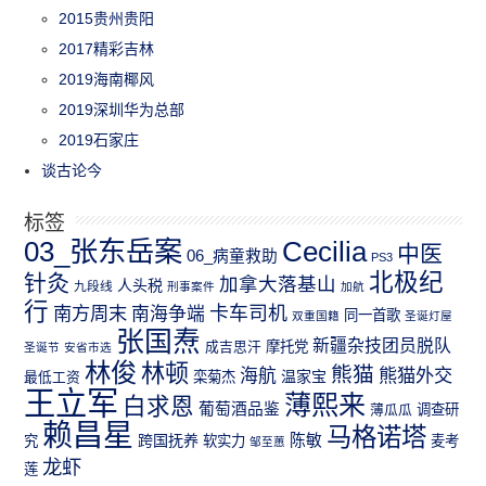
2015贵州贵阳
2017精彩吉林
2019海南椰风
2019深圳华为总部
2019石家庄
谈古论今
标签
03_张东岳案
Cecilia
中医
06_病童救助
PS3
北极纪
针灸
加拿大落基山
人头税
九段线
刑事案件
加航
行
南方周末
卡车司机
南海争端
同一首歌
双重国籍
圣诞灯屋
张国焘
新疆杂技团员脱队
成吉思汗
摩托党
圣诞节
安省市选
林俊
林顿
熊猫
熊猫外交
海航
温家宝
最低工资
栾菊杰
王立军
薄熙来
白求恩
葡萄酒品鉴
薄瓜瓜
调查研
赖昌星
马格诺塔
跨国抚养
陈敏
究
软实力
麦考
邹至蕙
龙虾
莲