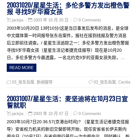
20031020/星星生活：多伦多警方发出橙色警
报 寻找9岁华裔女孩
2003 年 10 月 20 日
0 Comments
jackjia
2003年10月20日 13时10分/这是当日事发后发布的消息，是全球
中文媒体第一时间报导张东岳案件，报社在接到线报及警方消息
后立即前往调查。/ 星星生活追踪之一：多伦多警方发出橙色警报
寻找9岁华裔女孩（星星生活记者捷克佳报导）现在是10月20
日，多伦多警方今晨透露，一名北约克9岁的亚裔女孩失踪，…
READ MORE
03_张东岳案
,
新闻报导
03_张东岳案
,
Cecilia
20031007/星星生活：麦坚迪将在10月23日宣
誓就职
2003 年 10 月 07 日
0 Comments
jackjia
2003年10月7日20:36:57(京港台时间)? （星星生活记者捷克佳报
导）安省权力机关的新旧交替即将开始，现任安省省长伊夫斯内
阁今日（10月7日）在省府举行最后一次内阁会议。同时确认，新