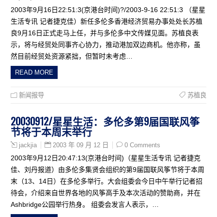
2003年9月16日22:51:3(京港台时间)?/2003-9-16 22:51:3 （星星
生活专讯 记者捷克佳）新任多伦多香港经济贸易办事处处长苏植
良9月16日正式走马上任，并与多伦多中文传媒见面。苏植良表
示，将与经贸处同事齐心协力，推动港加双边商机。他亦称，虽
然目前经贸处资源紧拙，但暂时未考虑…
READ MORE
新闻报导
苏植良
20030912/星星生活：多伦多第9届国联风筝
节将于本周末举行
2003 年 09 月 12 日
0 Comments
jackjia
2003年9月12日20:47:13(京港台时间)（星星生活专讯 记者捷克
佳、刘丹报道）由多伦多集贤会组织的第9届国联风筝节将于本周
末（13、14日）在多伦多举行。大会组委会今日中午举行记者招
待会，介绍来自世界各地的风筝高手及本次活动的赞助商，并在
Ashbridge公园举行热身。 组委会发言人表示，…