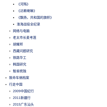
《河殇》
《达赖喇嘛》
《飘扬，共和国的旗帜》
淮海战役全纪录
网络与电脑
老太市长麦考莲
胡耀邦
西藏问题研究
铁路华工
韩国研究
魁省统独
致命车祸档案
行走中国
2009中国纪行
2011新疆行
2015广东汕头