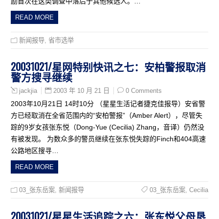
励首次在这类调查中落后于其他候选人。…
READ MORE
新闻报导
,
省市选举
20031021/星网特别快讯之七：安柏警报取消
警方搜寻继续
2003 年 10 月 21 日
0 Comments
jackjia
2003年10月21日 14时10分 （星星生活记者捷克佳报导）安省警
方已经取消在全省范围内的“安柏警报”（Amber Alert），尽管失
踪的9岁女孩张东悦（Dong-Yue (Cecilia) Zhang，音译）仍然没
有被发现。 为数众多的警员继续在张东悦失踪的Finch和404高速
公路地区搜寻…
READ MORE
03_张东岳案
,
新闻报导
03_张东岳案
,
Cecilia
20031021/星星生活追踪之六：张东悦父母恳