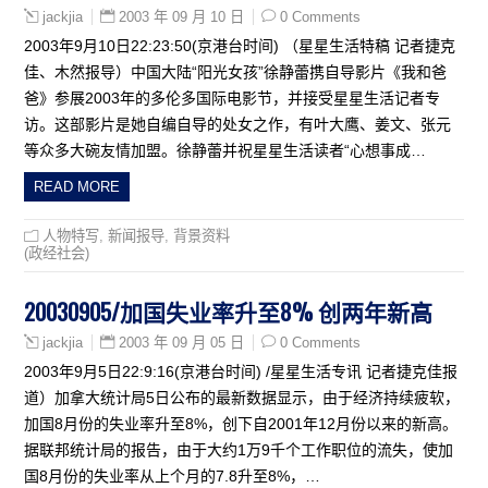
2003 年 09 月 10 日
0 Comments
jackjia
2003年9月10日22:23:50(京港台时间) （星星生活特稿 记者捷克
佳、木然报导）中国大陆“阳光女孩”徐静蕾携自导影片《我和爸
爸》参展2003年的多伦多国际电影节，并接受星星生活记者专
访。这部影片是她自编自导的处女之作，有叶大鹰、姜文、张元
等众多大碗友情加盟。徐静蕾并祝星星生活读者“心想事成…
READ MORE
人物特写
,
新闻报导
,
背景资料
(政经社会)
20030905/加国失业率升至8% 创两年新高
2003 年 09 月 05 日
0 Comments
jackjia
2003年9月5日22:9:16(京港台时间) /星星生活专讯 记者捷克佳报
道）加拿大统计局5日公布的最新数据显示，由于经济持续疲软，
加国8月份的失业率升至8%，创下自2001年12月份以来的新高。
据联邦统计局的报告，由于大约1万9千个工作职位的流失，使加
国8月份的失业率从上个月的7.8升至8%，…