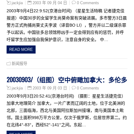
2003 年 09 月 04 日
0 Comments
jackjia
2003年9月4日22:9:52(京港台时间) （星星生活特稿 记者捷克佳
报道）中国30岁的女留学生尚葵命案有突破进展。多市警方3日晨
警方正式拘捕尚葵丈夫李波（译音BO LI），警方并以二级谋杀罪
予以起诉。中国驻多总领馆称凶手一定会得到应有的惩罚，并呼
吁留学生应加强自我保护意识，注意自身的安全。 中…
READ MORE
新闻报导
20030903/（组图）空中俯瞰加拿大：多伦多
2003 年 09 月 03 日
0 Comments
jackjia
2003年9月3日20:52:41(京港台时间) （摄影：星星生活捷克佳）
加拿大地理简介 加拿大，一片广袤而辽阔的土地，位于北美洲的
北部，三面临海，西北与美国阿拉斯加州接壤，南与美国本土毗
邻。国土面积998万平方公里，仅次于俄罗斯，位居世界第二。约
在北纬4°-83°，西经52°-141°之间。东起…