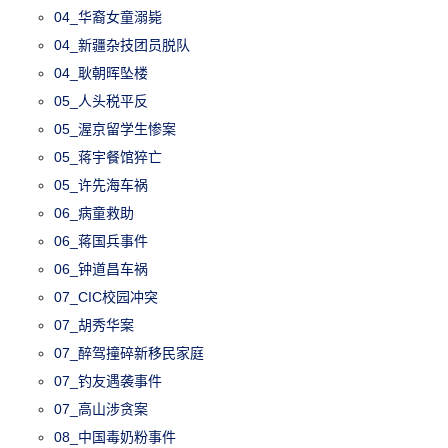
04_华裔女童溺毙
04_新疆杂技团员脱队
04_耿朝晖坠楼
05_人头税平反
05_渥京留学生惨案
05_蒋宇餐馆猝亡
05_许先海车祸
06_病童救助
06_蒋国兵事件
06_钟道昌车祸
07_CIC校园冲突
07_胡秀华案
07_醉驾撞碎新移民家庭
07_钓友遇袭事件
07_高山涉贪案
08_中国毒奶粉事件