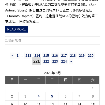
佳报道）上赛季效力于NBA总冠军球队圣安东尼奥马刺队（San
Antonio Spurs）的自由球员巴特尔17日正式与多伦多猛龙队
（Toronto Raptors）签约，这也是征战NBA的巴特尔效力的第三
支球队。 巴特尔将成…
READ MORE
新闻报导
«
1
...
213
214
215
216
217
218
219
220
221
222
223
224
»
2026年 8月
日
一
二
三
四
五
六
1
2
3
4
5
6
7
8
9
10
11
12
13
14
15