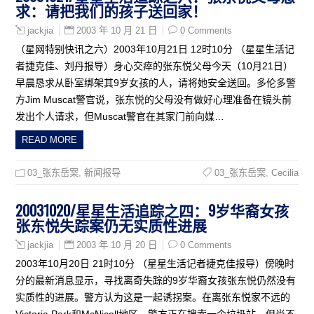
求：请把我们的孩子送回家！
2003 年 10 月 21 日
0 Comments
jackjia
（星网特别快讯之六）2003年10月21日 12时10分 （星星生活记
者捷克佳、刘丹报导）身心交瘁的张东悦父母今天（10月21日）
早晨恳求从卧室绑架其9岁女孩的人，请将她安全送回。多伦多警
方Jim Muscat警官说，张东悦的父母没有做好心理准备在镜头前
发出个人请求，但Muscat警官在其家门前向媒…
READ MORE
03_张东岳案
,
新闻报导
03_张东岳案
,
Cecilia
20031020/星星生活追踪之四：9岁华裔女孩
张东悦失踪案仍无实质性进展
2003 年 10 月 20 日
0 Comments
jackjia
2003年10月20日 21时10分 （星星生活记者捷克佳报导）傍晚时
分的最新消息显示，寻找离奇失踪的9岁华裔女孩张东悦仍然没有
实质性的进展。警方认为这是一起诱拐案。在离张东悦家不远的
Victoria Park和McNicoll地区，警方正在搜索一个垃圾站，但尚不