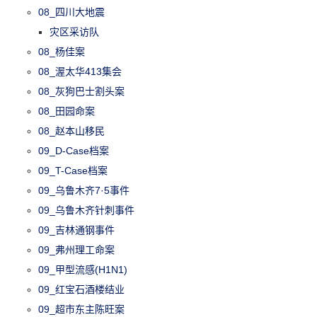
08_四川大地震
灾区采访队
08_杨佳案
08_渥太华413集会
08_灰狗巴士割头案
08_田园命案
08_赵本山移民
09_D-Case档案
09_T-Case档案
09_乌鲁木齐7·5事件
09_乌鲁木齐针刺事件
09_吉林通钢事件
09_弗州理工命案
09_甲型流感(H1N1)
09_红宝石酒楼结业
09_超市东主陈旺案