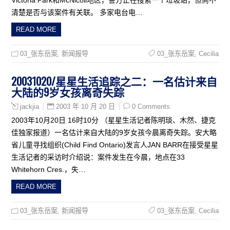
清楚是否与该案件有关联。 多家电台电…
READ MORE
03_张东岳案
,
新闻报导
03_张东岳案
,
Cecilia
20031020/星星生活追踪之二：一名估计来自
大陆的9岁女孩离奇失踪
2003 年 10 月 20 日
0 Comments
jackjia
2003年10月20日 16时10分 （星星生活记者陈明琰、木然、捷克
佳独家报道）一名估计来自大陆的9岁女孩今晨离奇失踪。安大略
省儿童寻找组织(Child Find Ontario)发言人JAN BARR在接受星星
生活记者的采访时介绍说：案件发生在今晨，地点在33
Whitehorn Cres.，失…
READ MORE
03_张东岳案
,
新闻报导
03_张东岳案
,
Cecilia