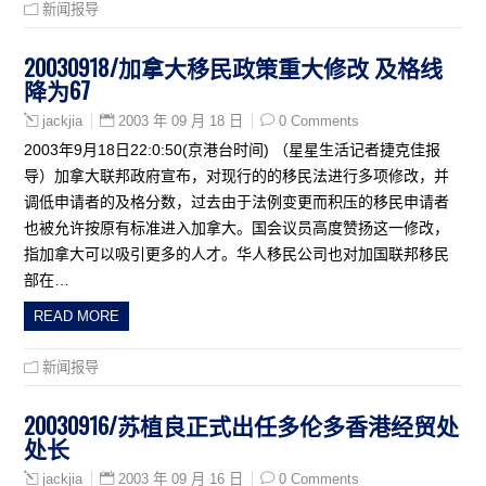
新闻报导
20030918/加拿大移民政策重大修改 及格线
降为67
2003 年 09 月 18 日
0 Comments
jackjia
2003年9月18日22:0:50(京港台时间) （星星生活记者捷克佳报
导）加拿大联邦政府宣布，对现行的的移民法进行多项修改，并
调低申请者的及格分数，过去由于法例变更而积压的移民申请者
也被允许按原有标准进入加拿大。国会议员高度赞扬这一修改，
指加拿大可以吸引更多的人才。华人移民公司也对加国联邦移民
部在…
READ MORE
新闻报导
20030916/苏植良正式出任多伦多香港经贸处
处长
2003 年 09 月 16 日
0 Comments
jackjia