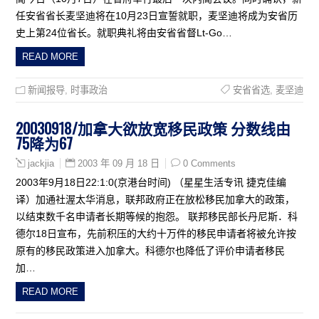
任安省省长麦坚迪将在10月23日宣誓就职，麦坚迪将成为安省历
史上第24位省长。就职典礼将由安省省督Lt-Go…
READ MORE
新闻报导
,
时事政治
安省省选
,
麦坚迪
20030918/加拿大欲放宽移民政策 分数线由
75降为67
2003 年 09 月 18 日
0 Comments
jackjia
2003年9月18日22:1:0(京港台时间) （星星生活专讯 捷克佳编
译）加通社渥太华消息，联邦政府正在放松移民加拿大的政策，
以结束数千名申请者长期等候的抱怨。 联邦移民部长丹尼斯．科
德尔18日宣布，先前积压的大约十万件的移民申请者将被允许按
原有的移民政策进入加拿大。科德尔也降低了评价申请者移民
加…
READ MORE