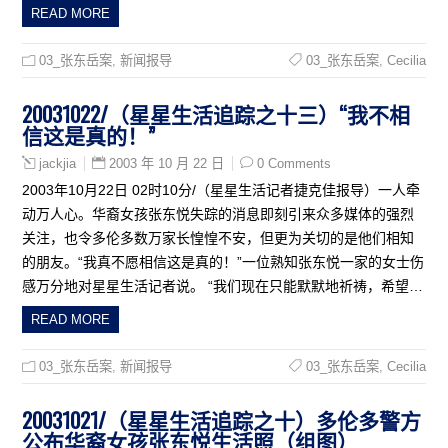
READ MORE
03_张东岳案
,
新闻报导
03_张东岳案
,
Cecilia
20031022/（星星生活追踪之十三）“我不相
信这是真的！”
2003 年 10 月 22 日
0 Comments
jackjia
2003年10月22日 02时10分/（星星生活记者捷克佳报导）一人牵
动万人心。华裔女孩张东悦失踪的消息即刻引来众多媒体的强烈
关注，也令多伦多数万家长惶惶不安，但更为关切的是他们相知
的朋友。“我真不愿相信这是真的！”一位熟知张东悦一家的女士伤
感万分地对星星生活记者说。 “我们现在只能默默地祈祷，希望…
READ MORE
03_张东岳案
,
新闻报导
03_张东岳案
,
Cecilia
20031021/（星星生活追踪之十）多伦多警方
公布华裔女孩张东悦生活照（组图）