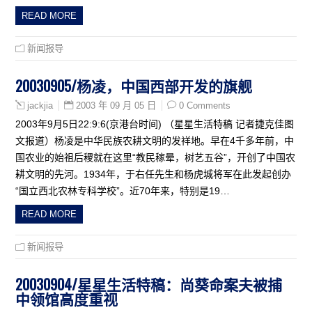
READ MORE
新闻报导
20030905/杨凌，中国西部开发的旗舰
2003 年 09 月 05 日
0 Comments
jackjia
2003年9月5日22:9:6(京港台时间) （星星生活特稿 记者捷克佳图
文报道）杨凌是中华民族农耕文明的发祥地。早在4千多年前，中
国农业的始祖后稷就在这里“教民稼晕，树艺五谷”，开创了中国农
耕文明的先河。1934年，于右任先生和杨虎城将军在此发起创办
“国立西北农林专科学校”。近70年来，特别是19…
READ MORE
新闻报导
20030904/星星生活特稿：尚葵命案夫被捕
中领馆高度重视