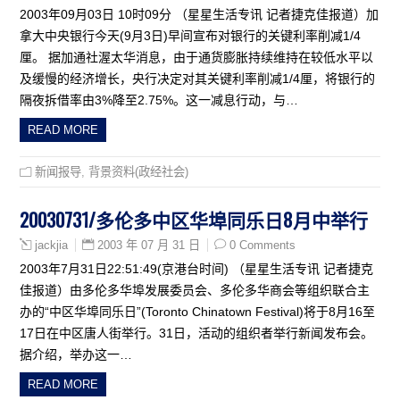
2003年09月03日 10时09分 （星星生活专讯 记者捷克佳报道）加
拿大中央银行今天(9月3日)早间宣布对银行的关键利率削减1/4
厘。 据加通社渥太华消息，由于通货膨胀持续维持在较低水平以
及缓慢的经济增长，央行决定对其关键利率削减1/4厘，将银行的
隔夜拆借率由3%降至2.75%。这一减息行动，与…
READ MORE
新闻报导
,
背景资料(政经社会)
20030731/多伦多中区华埠同乐日8月中举行
2003 年 07 月 31 日
0 Comments
jackjia
2003年7月31日22:51:49(京港台时间) （星星生活专讯 记者捷克
佳报道）由多伦多华埠发展委员会、多伦多华商会等组织联合主
办的“中区华埠同乐日”(Toronto Chinatown Festival)将于8月16至
17日在中区唐人街举行。31日，活动的组织者举行新闻发布会。
据介绍，举办这一…
READ MORE