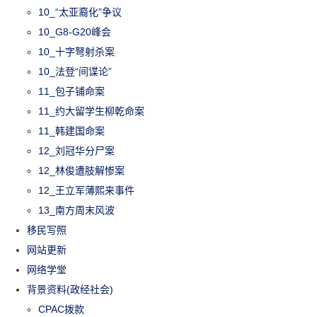
10_“太亚裔化”争议
10_G8-G20峰会
10_十字弩射杀案
10_法登“间谍论”
11_包子铺命案
11_约大留学生柳乾命案
11_韩建国命案
12_刘冠华分尸案
12_林俊遭肢解惨案
12_王立军薄熙来事件
13_南方周末风波
移民写照
网站更新
网络学堂
背景资料(政经社会)
CPAC拨款