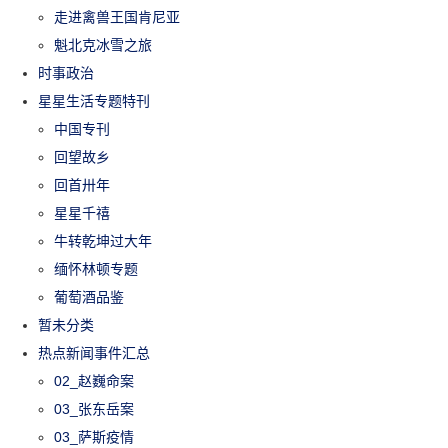
走进禽兽王国肯尼亚
魁北克冰雪之旅
时事政治
星星生活专题特刊
中国专刊
回望故乡
回首卅年
星星千禧
牛转乾坤过大年
缅怀林顿专题
葡萄酒品鉴
暂未分类
热点新闻事件汇总
02_赵巍命案
03_张东岳案
03_萨斯疫情