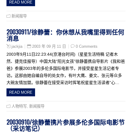
READ MORE
新闻报导
20030911/徐静蕾：你休想从我嘴里得到任何
消息
2003 年 09 月 11 日
0 Comments
jackjia
2003年9月11日22:23:44(京港台时间)（星星生活特稿 记者木
然、捷克佳报导）中国大陆“阳光女孩”徐静蕾携自导影片《我和爸
爸》参展2003年的多伦多国际电影节，并接受星星生活记者专
访。这部由她自编自导的处女作，有叶大鹰、姜文、张元等众多
大碗友情加盟。徐静蕾在接受采访时挥笔祝星星生活读者“心…
READ MORE
人物特写
,
新闻报导
20030910/徐静蕾携片参展多伦多国际电影节
（采访笔记）