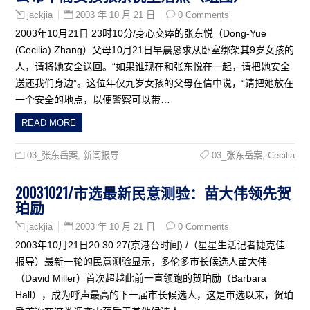
2003 年 10 月 21 日
0 Comments
jackjia
2003年10月21日 23时10分/身心交瘁的张东悦（Dong-Yue
(Cecilia) Zhang）父母10月21日早晨恳求从卧室绑架其9岁女孩的
人，请将她安全送回。“如果谁现在和张东悦在一起，请把她安全
送还我们身边”。这位年仅九岁女孩的父母在信中说，“请把她放在
一个安全的地点，以便警察可以带…
READ MORE
03_张东岳案
,
新闻报导
03_张东岳案
,
Cecilia
20031021/市选最新民意测验：苗大伟领先贺
珀励
2003 年 10 月 21 日
0 Comments
jackjia
2003年10月21日20:30:27(京港台时间) /（星星生活记者捷克佳
报导）最新一轮的民意测验显示，多伦多市长候选人苗大伟
（David Miller）首次超越此前一直领跑的贺珀励（Barbara
Hall），成为呼声最高的下一届市长候选人，这是市选以来，贺珀