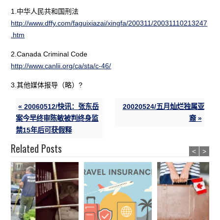
1.中华人民共和国刑法
http://www.dffy.com/faguixiazai/xingfa/200311/20031110213247
.htm
2.Canada Criminal Code
http://www.canlii.org/ca/sta/c-46/
3.其他媒体报导（略）?
« 20060512/快讯：张东岳
20020524/五月灿烂独属亚
案今早终审陈敏被判终身监
裔 »
禁15年后可获假释
Related Posts
<
>