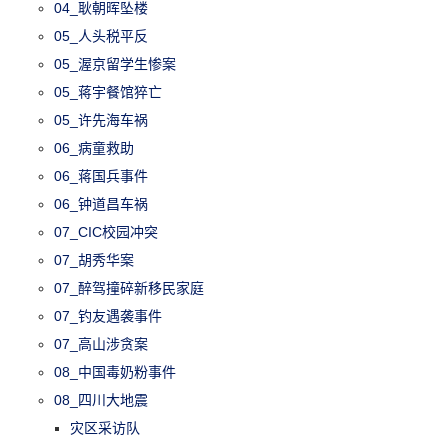
04_耿朝晖坠楼
05_人头税平反
05_渥京留学生惨案
05_蒋宇餐馆猝亡
05_许先海车祸
06_病童救助
06_蒋国兵事件
06_钟道昌车祸
07_CIC校园冲突
07_胡秀华案
07_醉驾撞碎新移民家庭
07_钓友遇袭事件
07_高山涉贪案
08_中国毒奶粉事件
08_四川大地震
灾区采访队