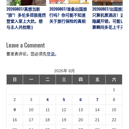
20260807/真想当新
20260807/准备出国旅
20260807/出国旅游
“狼”！多伦多郊狼竟然
行吗？你可能不知道
只算机票酒店！这7
登堂入室上大炕，想
关于旅行保险的真相
隐藏开销，可能让预
与主人共枕眠:)
算瞬间多花上千元
Leave a Comment
要发表评论，您必须先
登录
。
2026年 8月
日
一
二
三
四
五
六
1
2
3
4
5
6
7
8
9
10
11
12
13
14
15
16
17
18
19
20
21
22