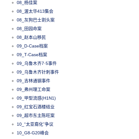
08_杨佳案
08_渥太华413集会
08_灰狗巴士割头案
08_田园命案
08_赵本山移民
09_D-Case档案
09_T-Case档案
09_乌鲁木齐7·5事件
09_乌鲁木齐针刺事件
09_吉林通钢事件
09_弗州理工命案
09_甲型流感(H1N1)
09_红宝石酒楼结业
09_超市东主陈旺案
10_“太亚裔化”争议
10_G8-G20峰会