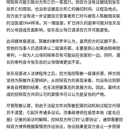
明知有可能引致对方死亡仍一意孤行。但控方没有证据找到张东
岳死亡的原因，也没有证据显示死亡的确切时间、过程及地点。
控方由于没有进一步证据显示受害者死亡时与被告人陈敏相关联
的法医或DNA样本。另一理由是，旷日持久的庭审可能对张东岳
的父母造成负面影响，张东岳父母已请求控方尽可能避免。
此间媒体报道说，陈敏的律师罗辛认为，虽然控方的证据不多，
但他的当事人仍选择承认二级谋杀罪。主要是担心如果由陪审团
审判，一些为人父母的陪审员有可能站在张家的一边。同时，漫
长的审判会令张东岳的父母情绪更加不安。
张东岳案进入法律程序之后，控方指控陈敏一级谋杀罪，辨方则
坚持为陈敏作无罪辩护。从控辩双方的表现来看，均没有达到原
来各自预期的结果，也无法把握事态的发展方向。因此，最终达
成的控辩双方共同认可的案情书可以认为是妥协的产物。
尽管陈敏认罪，但由于法庭文件对陈敏犯案的动机和过程交代得
并不清楚，引起外界诸多议论。洪秉政律师在接受本地《星岛日
报》记者的采访时解释，控辩双方所订的“认罪协议”，通常需要控
辩双方律师根据案情而作出协议，协议结果是双方各让一步而得