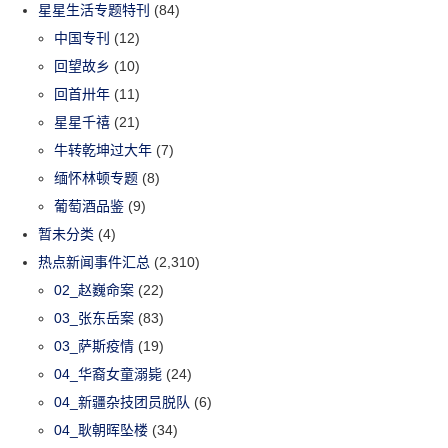
星星生活专题特刊
(84)
中国专刊
(12)
回望故乡
(10)
回首卅年
(11)
星星千禧
(21)
牛转乾坤过大年
(7)
缅怀林顿专题
(8)
葡萄酒品鉴
(9)
暂未分类
(4)
热点新闻事件汇总
(2,310)
02_赵巍命案
(22)
03_张东岳案
(83)
03_萨斯疫情
(19)
04_华裔女童溺毙
(24)
04_新疆杂技团员脱队
(6)
04_耿朝晖坠楼
(34)