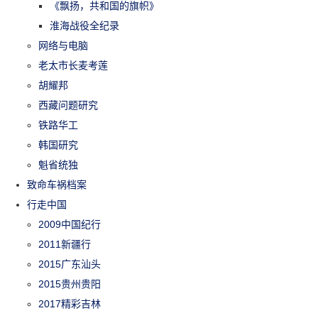
《飘扬，共和国的旗帜》
淮海战役全纪录
网络与电脑
老太市长麦考莲
胡耀邦
西藏问题研究
铁路华工
韩国研究
魁省统独
致命车祸档案
行走中国
2009中国纪行
2011新疆行
2015广东汕头
2015贵州贵阳
2017精彩吉林