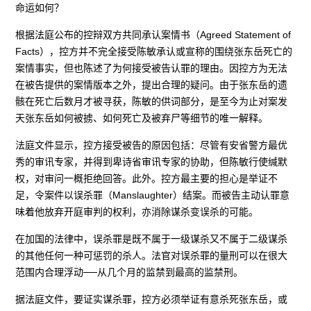
命运如何？
根据法庭公布的控辩双方共同承认案情书（Agreed Statement of
Facts），控方并不完全接受陈敏承认或宣称的围绕张东岳死亡的
案情事实，但也陈述了为何接受被告认罪的理由。因控方为无法
在被告提供的案情版本之外，提出合理的疑问。由于张东岳的遗
骸在死亡后数月才被寻获，陈敏的供词部分，是至今为止对案发
天张东岳如何被掳、如何死亡及被弃尸等细节的唯一解释。
法庭文件显示，控方接受被告的原因包括：尽管有安省警方最优
秀的审讯专家，并得到卑诗省审讯专家的协助，但陈敏行使缄默
权，对审问一概拒绝回答。此外。控方最主要的担心是举证不
足，令案件以误杀罪（Manslaughter）结案。而被告主动认罪意
味着他放弃开庭审判的权利，亦消除谋杀变误杀的可能。
在加国的法律中，误杀罪是既不属于一级谋杀又不属于二级谋杀
的其他任何一种可惩罚的杀人。法官对误杀罪的量刑可以在很大
范围内合理浮动──从几个月的监禁到最高的监禁刑。
据法庭文件，要证实谋杀罪，控方必须举证有意杀死张东岳，或