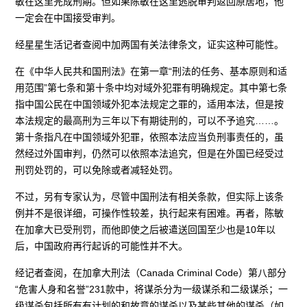
敏在这里完成刑期。但如果陈敏在这里逃脱审判返回原居地，他
一定会在中国接受审判。
经星星生活记者查阅中加两国有关法律条文，证实这种可能性。
在《中华人民共和国刑法》在第一章“刑法的任务、基本原则和适
用范围”第七条和第十条中均对域外犯罪有明确规定。其中第七条
指中国公民在中国领域外犯本法规定之罪的，适用本法，但是按
本法规定的最高刑为三年以下有期徒刑的，可以不予追究……。
第十条指凡在中国领域外犯罪，依照本法应当负刑事责任的，虽
然经过外国审判，仍然可以依照本法追究，但是在外国已经受过
刑罚处罚的，可以免除或者减轻处罚。
不过，另有专家认为，尽管中国刑法有相关条款，但实际上该条
例并不是很详细，可操作性较差，执行起来有困难。再者，陈敏
在加拿大已受刑罚，而他即使之后被遣送回国至少也是10年以
后，中国政府再行起诉的可能性并不大。
经记者查阅，在加拿大刑法（Canada Criminal Code）第八部分
“危害人身和名誉”231款中，将谋杀分为一级谋杀和二级谋杀；一
级谋杀包括所有有计划的和故意的谋杀以及某些其他的谋杀（如