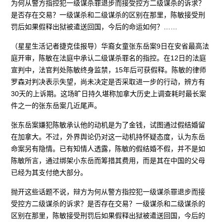
为何从警方指控犯一级谋杀罪退步而接受控方二级谋杀的诉求？
是否存在交易？一级谋杀和二级谋杀的区别在那里，陈敏接受刑
罚后如果假释出狱被遣送回国，今后的命运如何？……
（星星生活记者捷克佳报导）华裔女童张东岳案9日在安省最高法
庭开审，陈敏在法庭中承认二级谋杀罪名的指控。在12日的法庭
宣判中，法官判处陈敏终身监禁，15年后可获假释。陈敏的律师
罗森对判决表示失望，尚未决定是否采取进一步的行动，辨方有
30天的上诉期。这场旷日持久堪称加拿大历史上调查耗时最长案
件之一的张东岳案几近尾声。
张东岳案嫌犯陈敏承认他的动机是为了金钱，试图通过假结婚留
在加拿大。不过，外界舆论仍对这一动机持怀疑态度，认为东岳
命案另有隐情。已有知情人透露，陈敏的假结婚不假，并不是如
陈敏所言，通过绑架小东岳而筹措其费用，而是其在中国的父母
已经为其支付绝大部分。
抛开这些话题不说，辩方为何从警方指控犯一级谋杀罪退步而接
受控方二级谋杀的诉求？是否存在交易？一级谋杀和二级谋杀的
区别在那里，陈敏接受刑罚后如果假释出狱被遣送回国，今后的