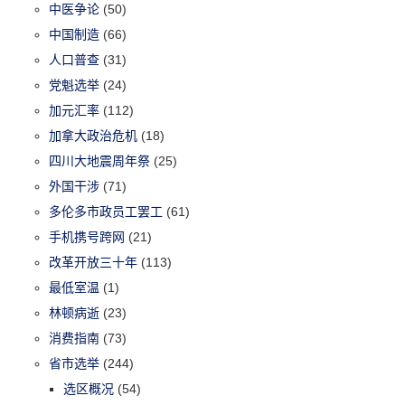
中医争论
(50)
中国制造
(66)
人口普查
(31)
党魁选举
(24)
加元汇率
(112)
加拿大政治危机
(18)
四川大地震周年祭
(25)
外国干涉
(71)
多伦多市政员工罢工
(61)
手机携号跨网
(21)
改革开放三十年
(113)
最低室温
(1)
林顿病逝
(23)
消费指南
(73)
省市选举
(244)
选区概况
(54)