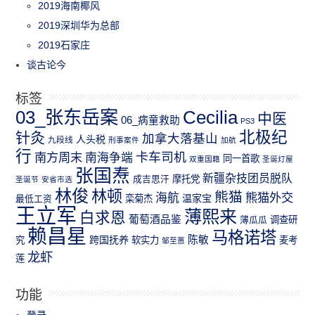
2019海南椰风
2019深圳华为总部
2019石家庄
谈古论今
标签
03_张东岳案
Cecilia
中医
06_病童救助
PS3
北极纪
针灸
加拿大落基山
人头税
九段线
刑事案件
加航
行
南方周末
卡车司机
南海争端
同一首歌
双重国籍
圣诞灯屋
张国焘
新疆杂技团员脱队
成吉思汗
摩托党
圣诞节
安省市选
林俊
林顿
熊猫
熊猫外交
海航
温家宝
最低工资
栾菊杰
王立军
薄熙来
白求恩
葡萄酒品鉴
薄瓜瓜
调查研
赖昌星
马格诺塔
跨国抚养
陈敏
究
软实力
麦考
邹至蕙
龙虾
莲
功能
登录