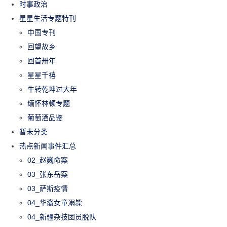
时事政治
星星生活专题特刊
中国专刊
回望故乡
回首卅年
星星千禧
牛转乾坤过大年
缅怀林顿专题
葡萄酒品鉴
暂未分类
热点新闻事件汇总
02_赵巍命案
03_张东岳案
03_萨斯疫情
04_华裔女童溺毙
04_新疆杂技团员脱队