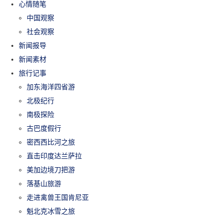
心情随笔
中国观察
社会观察
新闻报导
新闻素材
旅行记事
加东海洋四省游
北极纪行
南极探险
古巴度假行
密西西比河之旅
直击印度达兰萨拉
美加边境刀把游
落基山旅游
走进禽兽王国肯尼亚
魁北克冰雪之旅