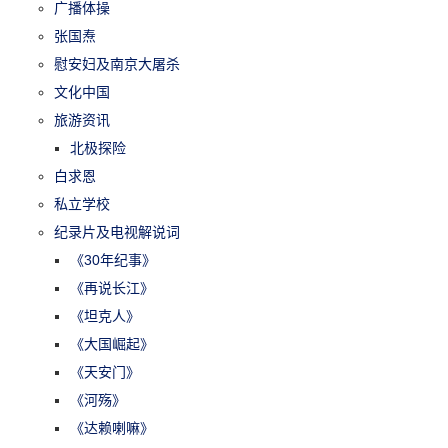
广播体操
张国焘
慰安妇及南京大屠杀
文化中国
旅游资讯
北极探险
白求恩
私立学校
纪录片及电视解说词
《30年纪事》
《再说长江》
《坦克人》
《大国崛起》
《天安门》
《河殇》
《达赖喇嘛》