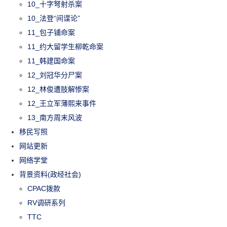
10_十字弩射杀案
10_法登“间谍论”
11_包子铺命案
11_约大留学生柳乾命案
11_韩建国命案
12_刘冠华分尸案
12_林俊遭肢解惨案
12_王立军薄熙来事件
13_南方周末风波
移民写照
网站更新
网络学堂
背景资料(政经社会)
CPAC拨款
RV调研系列
TTC