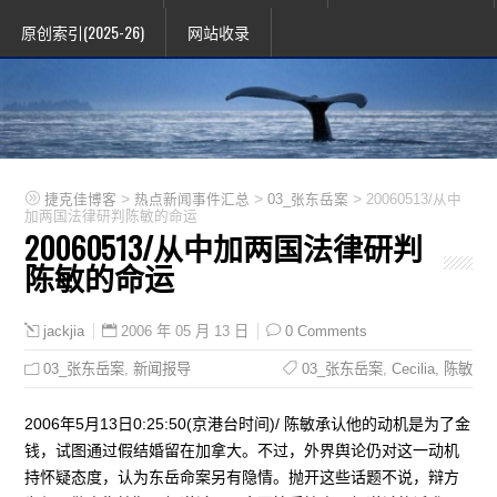
原创索引(2025-26)
网站收录
>
>
>
捷克佳博客
热点新闻事件汇总
03_张东岳案
20060513/从中
加两国法律研判陈敏的命运
20060513/从中加两国法律研判
陈敏的命运
2006 年 05 月 13 日
0 Comments
jackjia
03_张东岳案
,
新闻报导
03_张东岳案
,
Cecilia
,
陈敏
2006年5月13日0:25:50(京港台时间)/ 陈敏承认他的动机是为了金
钱，试图通过假结婚留在加拿大。不过，外界舆论仍对这一动机
持怀疑态度，认为东岳命案另有隐情。抛开这些话题不说，辩方