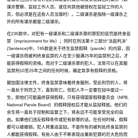
谋杀警察、监狱工作人员、或任何其他被授权在监狱工作的人
员，但必须是在这些人员当值时）。二级谋杀是指除一级谋杀之
外的所有谋杀都是二级谋杀。
在235款中，对犯有一级谋杀和二级谋杀罪的罪犯的惩罚是终身监
禁（imprisonment for life）；同时在刑法第十三部分“法庭判决”
(Sentence)中，745款是关于终生监禁假释（parole）的内容，因
一级谋杀而被判终身监禁的人在至少服满25年的监禁刑之后，才
能获得假释的资格。而对于二级谋杀罪的犯人，法官可以在其服
监禁刑10至25年之间的任何时候，确定其享有假释的资格。
据加国法律文件，终身监禁意味着终身服刑，受此刑罚的人，将
一直处于刑罚之下，直到死亡。但犯人不一定要在狱中度过一
生，即他们可能最终获得假释，只有获得国家假释委员会（NPB,
National Parole Board）的假释授权后才能从监狱释放。他们的
余生将一直处于控制和监督之下，将永远不可能享受完全的自
由。如果他们违反假释条件或犯有新罪的话，在任何时候，假释
都可以被撤销，犯人将重返监狱。不是所有的被判处终身监禁的
人都能获得假释。有些人由于不断表现出重新犯罪的巨大危险而