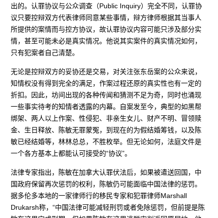
出的。认罪协议与公众调查（Public Inquiry）完全不同，认罪协
议只要控辩双方代表律师同意某些事情，辩方律师根据其当事人
所提供的案情而与控方协议，故认罪协议内容可能只涉及部分实
情，甚至可能未必是真实情况。他说其实案件的真实情况如何，
只有犯案者自己清楚。
无论是控辩双方的妥协还是交易，对关注张东岳案的公众来说，
知情权没有得到完全的满足，作案过程还原的真实性也有一定的
折扣。因此，坊间出现的各种传闻和猜测不足为奇，同时也涌现
一些事实待考的知情者透露的内幕。自案发至今，典型的如黑帮
绑架、两人以上作案、性侵犯、非亲生女儿、财产不明、冒领赎
金、生日释放、陈敏无罪蒙冤，到现在的为假结婚筹钱，以及陈
敏已经结婚等，林林总总，不胜枚举。但无论如何，法庭文件是
一个各方基本上都能认可接受的“协议”。
法律专家指出，陈敏在加拿大认罪伏法后，如果被遣送回国，中
国政府保留再次惩罚的权利，陈敏仍可能面临中国法律的惩罚。
据多伦多本地的一家律师行的移民专家和犯罪律师Marshall
Drukarsh称，“中国法律可能减轻刑罚或者免除惩罚，但前提是陈