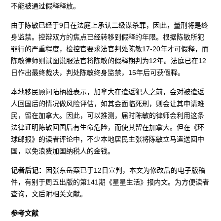
不能被通过假释释放。
由于陈敏已经于9日在法庭上承认二级谋杀罪，因此，量刑将是终
身监禁。控辩双方的焦点已经转移到假释的年限。根据陈敏所犯
罪行的严重程度，检控官要求法官判处陈敏17-20年才可假释，而
陈敏律师则试图说服法官将陈敏的假释期判为12年。法庭已在12
日作出最终裁决，判处陈敏终身监禁，15年后可获假释。
本地移民顾问陆柄雄表示，加拿大在遣返犯人之前，会对被遣返
人回国后的情况做风险评估，如其会面临死刑，则会让其申请难
民，留在加拿大。因此，可以推测，届时陈敏的律师会利用这条
法律证明陈敏回国后有生命危险，而使其留在加拿大。但在《环
球邮报》的读者评论中，不少本地居民主张将陈敏立马遣送回中
国，以免浪费加国纳税人的金钱。
记者后记：
因张东岳案已于12日宣判，本文为修改后的电子版稿
件，有别于周五出版的第141期《星星生活》报内文。为方便读者
查询，文后附相关文献。
参考文献