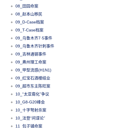
08_田园命案
08_赵本山移民
09_D-Case档案
09_T-Case档案
09_乌鲁木齐7·5事件
09_乌鲁木齐针刺事件
09_吉林通钢事件
09_弗州理工命案
09_甲型流感(H1N1)
09_红宝石酒楼结业
09_超市东主陈旺案
10_“太亚裔化”争议
10_G8-G20峰会
10_十字弩射杀案
10_法登“间谍论”
11_包子铺命案