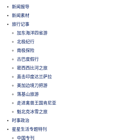
新闻报导
新闻素材
旅行记事
加东海洋四省游
北极纪行
南极探险
古巴度假行
密西西比河之旅
直击印度达兰萨拉
美加边境刀把游
落基山旅游
走进禽兽王国肯尼亚
魁北克冰雪之旅
时事政治
星星生活专题特刊
中国专刊