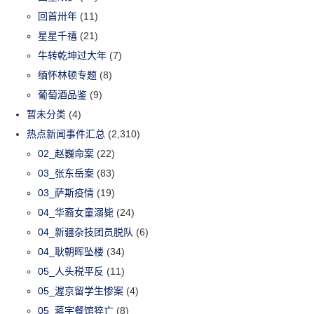
回首卅年
(11)
星星千禧
(21)
牛转乾坤过大年
(7)
缅怀林顿专题
(8)
葡萄酒品鉴
(9)
暂未分类
(4)
热点新闻事件汇总
(2,310)
02_赵巍命案
(22)
03_张东岳案
(83)
03_萨斯疫情
(19)
04_华裔女童溺毙
(24)
04_新疆杂技团员脱队
(6)
04_耿朝晖坠楼
(34)
05_人头税平反
(11)
05_渥京留学生惨案
(4)
05_蒋宇餐馆猝亡
(8)