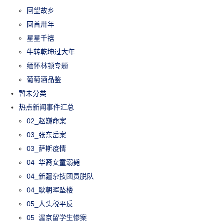
回望故乡
回首卅年
星星千禧
牛转乾坤过大年
缅怀林顿专题
葡萄酒品鉴
暂未分类
热点新闻事件汇总
02_赵巍命案
03_张东岳案
03_萨斯疫情
04_华裔女童溺毙
04_新疆杂技团员脱队
04_耿朝晖坠楼
05_人头税平反
05_渥京留学生惨案