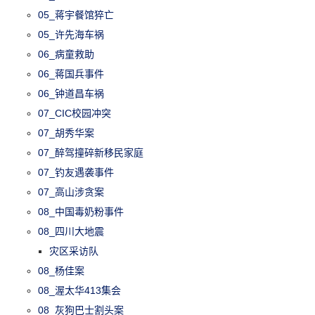
05_蒋宇餐馆猝亡
05_许先海车祸
06_病童救助
06_蒋国兵事件
06_钟道昌车祸
07_CIC校园冲突
07_胡秀华案
07_醉驾撞碎新移民家庭
07_钓友遇袭事件
07_高山涉贪案
08_中国毒奶粉事件
08_四川大地震
灾区采访队
08_杨佳案
08_渥太华413集会
08_灰狗巴士割头案