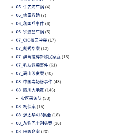
05_许先海车祸
(4)
06_病童救助
(7)
06_蒋国兵事件
(6)
06_钟道昌车祸
(5)
07_CIC校园冲突
(17)
07_胡秀华案
(12)
07_醉驾撞碎新移民家庭
(15)
07_钓友遇袭事件
(61)
07_高山涉贪案
(40)
08_中国毒奶粉事件
(43)
08_四川大地震
(146)
灾区采访队
(33)
08_杨佳案
(15)
08_渥太华413集会
(18)
08_灰狗巴士割头案
(36)
08_田园命案
(20)