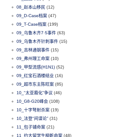
08_赵本山移民
(12)
09_D-Case档案
(47)
09_T-Case档案
(199)
09_乌鲁木齐7·5事件
(63)
09_乌鲁木齐针刺事件
(15)
09_吉林通钢事件
(15)
09_弗州理工命案
(10)
09_甲型流感(H1N1)
(52)
09_红宝石酒楼结业
(16)
09_超市东主陈旺案
(85)
10_“太亚裔化”争议
(46)
10_G8-G20峰会
(108)
10_十字弩射杀案
(19)
10_法登“间谍论”
(31)
11_包子铺命案
(21)
11_约大留学生柳乾命案
(48)