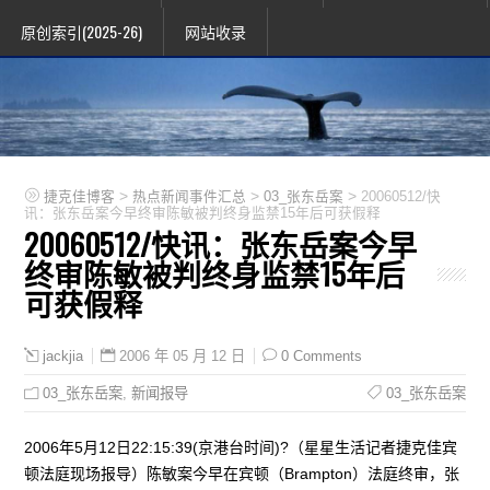
原创索引(2025-26)
网站收录
>
>
>
捷克佳博客
热点新闻事件汇总
03_张东岳案
20060512/快
讯：张东岳案今早终审陈敏被判终身监禁15年后可获假释
20060512/快讯：张东岳案今早
终审陈敏被判终身监禁15年后
可获假释
2006 年 05 月 12 日
0 Comments
jackjia
03_张东岳案
,
新闻报导
03_张东岳案
2006年5月12日22:15:39(京港台时间)?（星星生活记者捷克佳宾
顿法庭现场报导）陈敏案今早在宾顿（Brampton）法庭终审，张