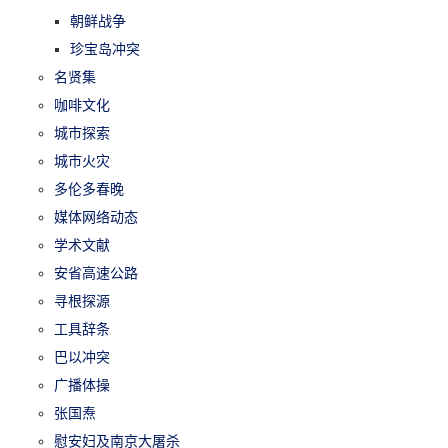
朝鲜战争
珍宝岛冲突
名贤集
咖啡文化
城市探索
城市火灾
多伦多春晚
媒体网络动态
学术文献
安省高速公路
寻根探源
工具辞条
巴以冲突
广播体操
张国焘
慰安妇及南京大屠杀