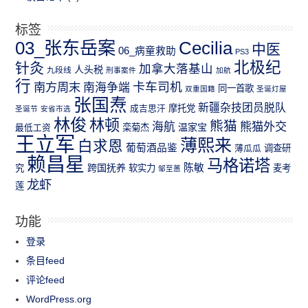
标签
03_张东岳案
Cecilia
中医
06_病童救助
PS3
北极纪
针灸
加拿大落基山
人头税
九段线
刑事案件
加航
行
南方周末
卡车司机
南海争端
同一首歌
双重国籍
圣诞灯屋
张国焘
新疆杂技团员脱队
成吉思汗
摩托党
圣诞节
安省市选
林俊
林顿
熊猫
熊猫外交
海航
温家宝
最低工资
栾菊杰
王立军
薄熙来
白求恩
葡萄酒品鉴
薄瓜瓜
调查研
赖昌星
马格诺塔
跨国抚养
陈敏
究
软实力
麦考
邹至蕙
龙虾
莲
功能
登录
条目feed
评论feed
WordPress.org