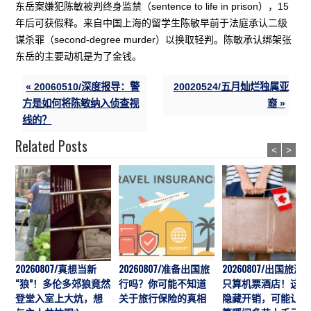
东岳案嫌犯陈敏被判终身监禁（sentence to life in prison），15
年后可获假释。来自中国上海的留学生陈敏早前于法庭承认二级
谋杀罪（second-degree murder）以换取轻判。陈敏承认绑架张
东岳的主要动机是为了金钱。
« 20060510/深度报导：警
20020524/五月灿烂独属亚
方是如何将陈敏纳入侦查视
裔 »
线的？
Related Posts
<
>
20260807/真想当新
20260807/准备出国旅
20260807/出国旅游
“狼”！多伦多郊狼竟然
行吗？你可能不知道
只算机票酒店！这7
登堂入室上大炕，想
关于旅行保险的真相
隐藏开销，可能让预