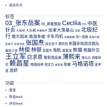
谈古论今
标签
03_张东岳案
Cecilia
中医
06_病童救助
PS3
北极纪
针灸
加拿大落基山
人头税
九段线
刑事案件
加航
行
南方周末
卡车司机
南海争端
同一首歌
双重国籍
圣诞灯屋
张国焘
新疆杂技团员脱队
成吉思汗
摩托党
圣诞节
安省市选
林俊
林顿
熊猫
熊猫外交
海航
温家宝
最低工资
栾菊杰
王立军
薄熙来
白求恩
葡萄酒品鉴
薄瓜瓜
调查研
赖昌星
马格诺塔
跨国抚养
陈敏
究
软实力
麦考
邹至蕙
龙虾
莲
功能
登录
条目feed
评论feed