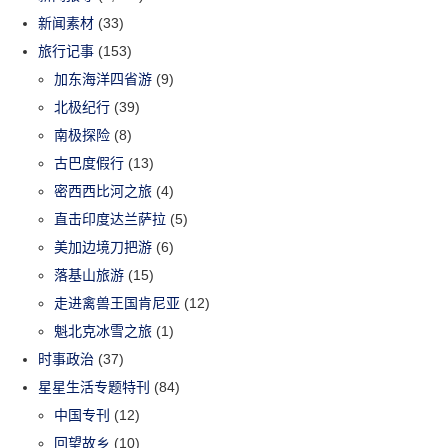
新闻素材
(33)
旅行记事
(153)
加东海洋四省游
(9)
北极纪行
(39)
南极探险
(8)
古巴度假行
(13)
密西西比河之旅
(4)
直击印度达兰萨拉
(5)
美加边境刀把游
(6)
落基山旅游
(15)
走进禽兽王国肯尼亚
(12)
魁北克冰雪之旅
(1)
时事政治
(37)
星星生活专题特刊
(84)
中国专刊
(12)
回望故乡
(10)