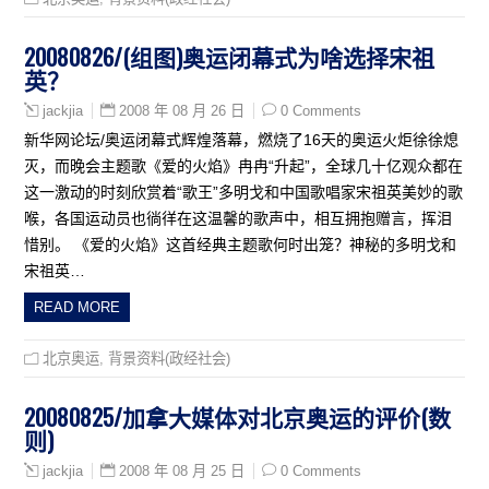
20080826/(组图)奥运闭幕式为啥选择宋祖
英？
2008 年 08 月 26 日
0 Comments
jackjia
新华网论坛/奥运闭幕式辉煌落幕，燃烧了16天的奥运火炬徐徐熄
灭，而晚会主题歌《爱的火焰》冉冉“升起”，全球几十亿观众都在
这一激动的时刻欣赏着“歌王”多明戈和中国歌唱家宋祖英美妙的歌
喉，各国运动员也徜徉在这温馨的歌声中，相互拥抱赠言，挥泪
惜别。 《爱的火焰》这首经典主题歌何时出笼？神秘的多明戈和
宋祖英…
READ MORE
北京奥运
,
背景资料(政经社会)
20080825/加拿大媒体对北京奥运的评价(数
则)
2008 年 08 月 25 日
0 Comments
jackjia