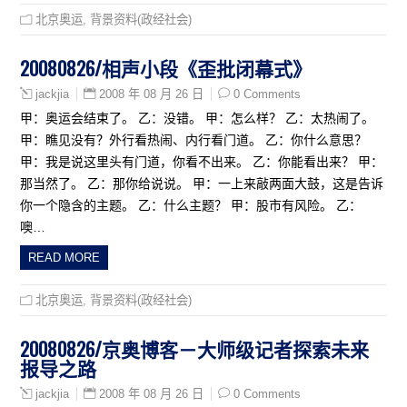
北京奥运
,
背景资料(政经社会)
20080826/相声小段《歪批闭幕式》
2008 年 08 月 26 日
0 Comments
jackjia
甲：奥运会结束了。 乙：没错。 甲：怎么样？ 乙：太热闹了。
甲：瞧见没有？外行看热闹、内行看门道。 乙：你什么意思？
甲：我是说这里头有门道，你看不出来。 乙：你能看出来？ 甲：
那当然了。 乙：那你给说说。 甲：一上来敲两面大鼓，这是告诉
你一个隐含的主题。 乙：什么主题？ 甲：股市有风险。 乙：
噢…
READ MORE
北京奥运
,
背景资料(政经社会)
20080826/京奥博客－大师级记者探索未来
报导之路
2008 年 08 月 26 日
0 Comments
jackjia