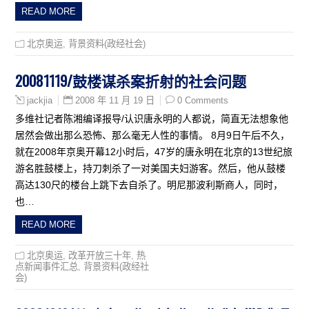
READ MORE
北京奥运
,
背景资料(政经社会)
20081119/鼓楼谋杀案折射的社会问题
2008 年 11 月 19 日
0 Comments
jackjia
多维社记者陈湘编译报导/认识唐永明的人都说，简直无法想象他
居然会做出那么恐怖、那么毫无人性的事情。 8月9日午后不久，
就在2008年京奥开幕12小时后，47岁的唐永明在北京的13世纪旅
游名胜鼓楼上，持刀刺杀了一对美国夫妇游客。然后，他从鼓楼
高达130尺的楼台上跳下去自杀了。明尼那波利斯商人，同时，
也…
READ MORE
北京奥运
,
改革开放三十年
,
热
点新闻事件汇总
,
背景资料(政经社
会)