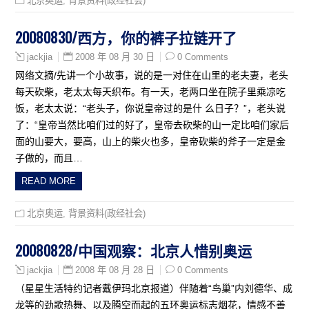
北京奥运
,
背景资料(政经社会)
20080830/西方，你的裤子拉链开了
2008 年 08 月 30 日
0 Comments
jackjia
网络文摘/先讲一个小故事，说的是一对住在山里的老夫妻，老头
每天砍柴，老太太每天织布。有一天，老两口坐在院子里乘凉吃
饭，老太太说：“老头子，你说皇帝过的是什 么日子？”，老头说
了：“皇帝当然比咱们过的好了，皇帝去砍柴的山一定比咱们家后
面的山要大，要高，山上的柴火也多，皇帝砍柴的斧子一定是金
子做的，而且…
READ MORE
北京奥运
,
背景资料(政经社会)
20080828/中国观察：北京人惜别奥运
2008 年 08 月 28 日
0 Comments
jackjia
（星星生活特约记者戴伊玛北京报道）伴随着“鸟巢”内刘德华、成
龙等的劲歌热舞、以及腾空而起的五环奥运标志烟花，情感不善