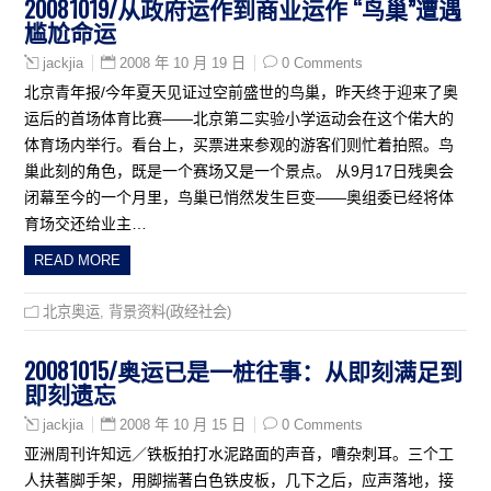
20081019/从政府运作到商业运作 “鸟巢”遭遇
尴尬命运
2008 年 10 月 19 日
0 Comments
jackjia
北京青年报/今年夏天见证过空前盛世的鸟巢，昨天终于迎来了奥
运后的首场体育比赛——北京第二实验小学运动会在这个偌大的
体育场内举行。看台上，买票进来参观的游客们则忙着拍照。鸟
巢此刻的角色，既是一个赛场又是一个景点。 从9月17日残奥会
闭幕至今的一个月里，鸟巢已悄然发生巨变——奥组委已经将体
育场交还给业主…
READ MORE
北京奥运
,
背景资料(政经社会)
20081015/奥运已是一桩往事：从即刻满足到
即刻遗忘
2008 年 10 月 15 日
0 Comments
jackjia
亚洲周刊许知远／铁板拍打水泥路面的声音，嘈杂刺耳。三个工
人扶著脚手架，用脚揣著白色铁皮板，几下之后，应声落地，接