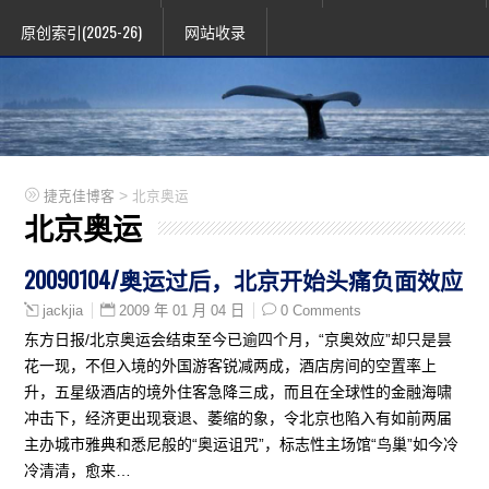
原创索引(2025-26)
网站收录
>
捷克佳博客
北京奥运
北京奥运
20090104/奥运过后，北京开始头痛负面效应
2009 年 01 月 04 日
0 Comments
jackjia
东方日报/北京奥运会结束至今已逾四个月，“京奥效应”却只是昙
花一现，不但入境的外国游客锐减两成，酒店房间的空置率上
升，五星级酒店的境外住客急降三成，而且在全球性的金融海啸
冲击下，经济更出现衰退、萎缩的象，令北京也陷入有如前两届
主办城市雅典和悉尼般的“奥运诅咒”，标志性主场馆“鸟巢”如今冷
冷清清，愈来…