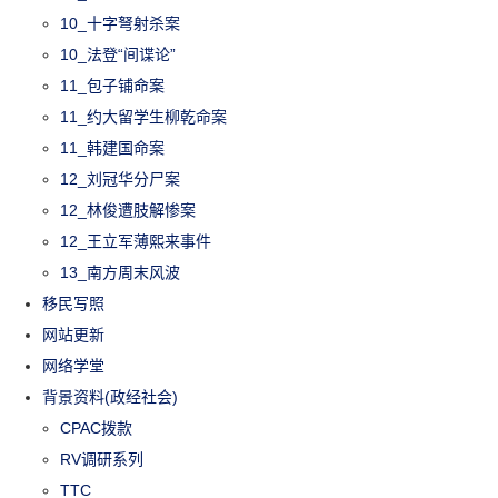
10_十字弩射杀案
10_法登“间谍论”
11_包子铺命案
11_约大留学生柳乾命案
11_韩建国命案
12_刘冠华分尸案
12_林俊遭肢解惨案
12_王立军薄熙来事件
13_南方周末风波
移民写照
网站更新
网络学堂
背景资料(政经社会)
CPAC拨款
RV调研系列
TTC