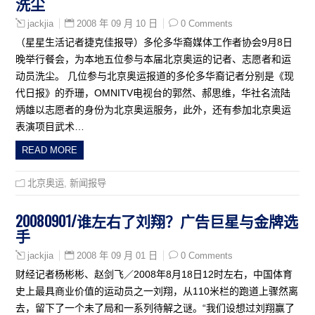
洗尘
2008 年 09 月 10 日
0 Comments
jackjia
（星星生活记者捷克佳报导）多伦多华裔媒体工作者协会9月8日
晚举行餐会，为本地五位参与本届北京奥运的记者、志愿者和运
动员洗尘。 几位参与北京奥运报道的多伦多华裔记者分别是《现
代日报》的乔珊，OMNITV电视台的郭然、郝思维，华社名流陆
炳雄以志愿者的身份为北京奥运服务，此外，还有参加北京奥运
表演项目武术…
READ MORE
北京奥运
,
新闻报导
20080901/谁左右了刘翔？广告巨星与金牌选
手
2008 年 09 月 01 日
0 Comments
jackjia
财经记者杨彬彬、赵剑飞／2008年8月18日12时左右，中国体育
史上最具商业价值的运动员之一刘翔，从110米栏的跑道上骤然离
去，留下了一个未了局和一系列待解之谜。“我们设想过刘翔赢了