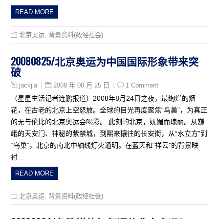
READ MORE
北京奥运
,
背景资料(政经社会)
20080825/北京奥运为中国国际形象带来突
破
2008 年 08 月 25 日
1 Comment
jackjia
（星星生活记者连鹏报道）2008年8月24日之夜，最绚烂的烟
花，在古老的北京上空怒放。全球的目光再度聚焦“鸟巢”，为真正
的无与伦比的北京奥运会喝彩。 此刻的北京，妩媚而瑰丽。从巍
峨的天安门、神秘的紫禁城，到熙来攘往的长安街，从“水立方”到
“鸟巢”，北京的南北中轴线灯火通明。在蓝天和“祥云”的背景映
衬…
READ MORE
北京奥运
,
背景资料(政经社会)