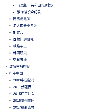
《飘扬，共和国的旗帜》
淮海战役全纪录
网络与电脑
老太市长麦考莲
胡耀邦
西藏问题研究
铁路华工
韩国研究
魁省统独
致命车祸档案
行走中国
2009中国纪行
2011新疆行
2015广东汕头
2015贵州贵阳
2017精彩吉林