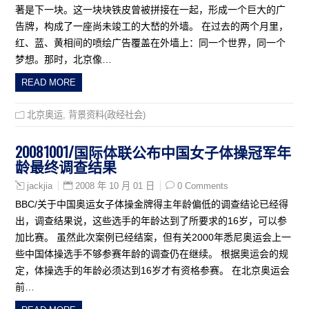
著是下一块。这一块块铁皮曾被拼接在一起，形成一个巨大的广
告牌，构成了一座尚未竣工的大嵆的外墙。 在过去的两个月里，
红、蓝、黄相间的喷绘广告覆盖在外墙上：同一个世界，同一个
梦想。那时，北京像…
READ MORE
北京奥运
,
背景资料(政经社会)
20081001/国际体联公布中国女子体操冠军年
龄最终调查结果
2008 年 10 月 01 日
0 Comments
jackjia
BBC/关于中国奥运女子体操金牌得主年龄偏低的调查结论已经得
出，调查结果说，这些选手的年龄达到了所要求的16岁，可以参
加比赛。 虽然此次案例已经结案，但有关2000年悉尼奥运会上一
些中国体操选手不够参赛年龄的调查仍在继续。 根据奥运会的规
定，体操选手的年龄必须达到16岁才有资格参赛。 在北京奥运会
前…