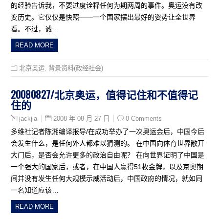
的经验告诉我，不要过度诠释任何为期两周的事件。奥运没有改
变历史。它仅仅是快照——一个国家摆出最好的姿势让全世界
看。不过，诚…
READ MORE
北京奥运
,
背景资料(政经社会)
20080827/北京奥运，值得记住和不值得记
住的
2008 年 08 月 27 日
0 Comments
jackjia
多维社记者陈湘编译报导/在成功举办了一次奥运会后，中国今后
会发生什么，是任何外人都难以猜测的。 在中国向体育世界敞开
大门后，是否会允许更多的政治自由呢？ 在向世界证明了中国是
一个强大的国家后，或者，在中国人赢得51枚金牌，以及京奥期
间并没有发生任何大规模示威活动后，中国政府的情况，就如同
一名知道应该…
READ MORE