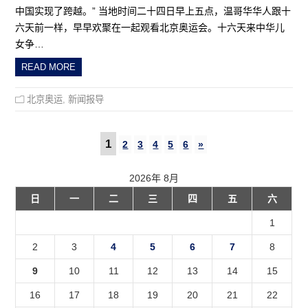
中国实现了跨越。” 当地时间二十四日早上五点，温哥华华人跟十
六天前一样，早早欢聚在一起观看北京奥运会。十六天来中华儿
女争…
READ MORE
北京奥运
,
新闻报导
1
2
3
4
5
6
»
2026年 8月
日
一
二
三
四
五
六
1
2
3
4
5
6
7
8
9
10
11
12
13
14
15
16
17
18
19
20
21
22