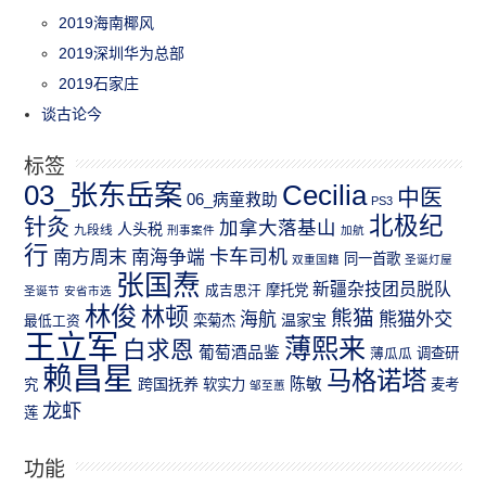
2019海南椰风
2019深圳华为总部
2019石家庄
谈古论今
标签
03_张东岳案
Cecilia
中医
06_病童救助
PS3
北极纪
针灸
加拿大落基山
人头税
九段线
刑事案件
加航
行
南方周末
卡车司机
南海争端
同一首歌
双重国籍
圣诞灯屋
张国焘
新疆杂技团员脱队
成吉思汗
摩托党
圣诞节
安省市选
林俊
林顿
熊猫
熊猫外交
海航
温家宝
最低工资
栾菊杰
王立军
薄熙来
白求恩
葡萄酒品鉴
薄瓜瓜
调查研
赖昌星
马格诺塔
跨国抚养
陈敏
究
软实力
麦考
邹至蕙
龙虾
莲
功能