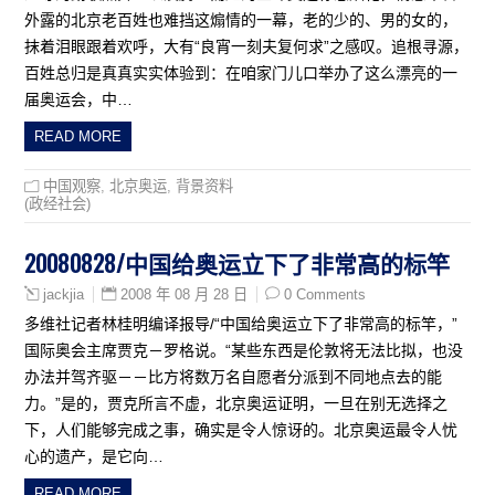
外露的北京老百姓也难挡这煽情的一幕，老的少的、男的女的，
抹着泪眼跟着欢呼，大有“良宵一刻夫复何求”之感叹。追根寻源，
百姓总归是真真实实体验到：在咱家门儿口举办了这么漂亮的一
届奥运会，中…
READ MORE
中国观察
,
北京奥运
,
背景资料
(政经社会)
20080828/中国给奥运立下了非常高的标竿
2008 年 08 月 28 日
0 Comments
jackjia
多维社记者林桂明编译报导/“中国给奥运立下了非常高的标竿，”
国际奥会主席贾克－罗格说。“某些东西是伦敦将无法比拟，也没
办法并驾齐驱－－比方将数万名自愿者分派到不同地点去的能
力。”是的，贾克所言不虚，北京奥运证明，一旦在别无选择之
下，人们能够完成之事，确实是令人惊讶的。北京奥运最令人忧
心的遗产，是它向…
READ MORE