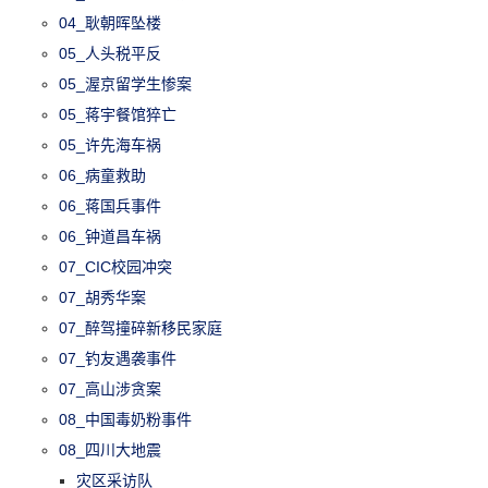
04_耿朝晖坠楼
05_人头税平反
05_渥京留学生惨案
05_蒋宇餐馆猝亡
05_许先海车祸
06_病童救助
06_蒋国兵事件
06_钟道昌车祸
07_CIC校园冲突
07_胡秀华案
07_醉驾撞碎新移民家庭
07_钓友遇袭事件
07_高山涉贪案
08_中国毒奶粉事件
08_四川大地震
灾区采访队