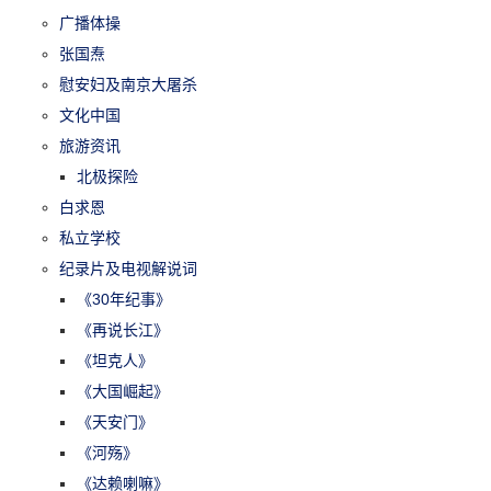
广播体操
张国焘
慰安妇及南京大屠杀
文化中国
旅游资讯
北极探险
白求恩
私立学校
纪录片及电视解说词
《30年纪事》
《再说长江》
《坦克人》
《大国崛起》
《天安门》
《河殇》
《达赖喇嘛》