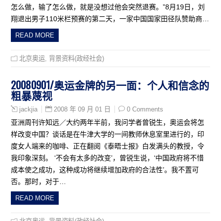
怎么做，输了怎么做，就是没想过他会突然退赛。”8月19日，刘
翔退出男子110米栏预赛的第二天，一家中国国家田径队赞助商…
READ MORE
北京奥运
,
背景资料(政经社会)
20080901/奥运金牌的另一面：个人和信念的
粗暴蔑视
2008 年 09 月 01 日
0 Comments
jackjia
亚洲周刊许知远／大约两年半前，我问学者曾锐生，奥运会将怎
样改变中国？谈话是在牛津大学的一间教师休息室里进行的，印
度女人端来的咖啡、正在翻阅《泰晤士报》白发满头的教授，令
我印象深刻。 ‘不会有太多的改变’，曾锐生说，‘中国政府将不惜
成本使之成功，这种成功将继续增加政府的合法性’。我不置可
否。那时，对于…
READ MORE