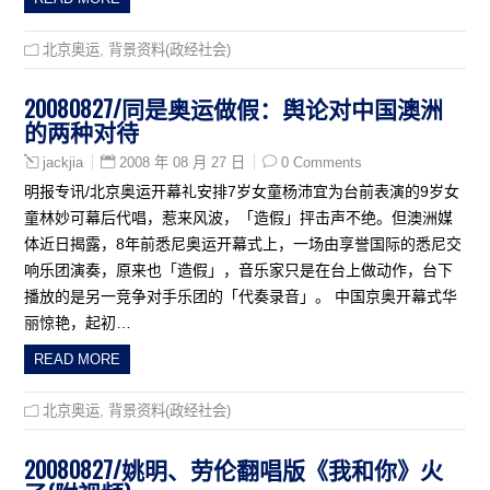
北京奥运
,
背景资料(政经社会)
20080827/同是奥运做假：舆论对中国澳洲
的两种对待
2008 年 08 月 27 日
0 Comments
jackjia
明报专讯/北京奥运开幕礼安排7岁女童杨沛宜为台前表演的9岁女
童林妙可幕后代唱，惹来风波，「造假」抨击声不绝。但澳洲媒
体近日揭露，8年前悉尼奥运开幕式上，一场由享誉国际的悉尼交
响乐团演奏，原来也「造假」，音乐家只是在台上做动作，台下
播放的是另一竞争对手乐团的「代奏录音」。 中国京奥开幕式华
丽惊艳，起初…
READ MORE
北京奥运
,
背景资料(政经社会)
20080827/姚明、劳伦翻唱版《我和你》火