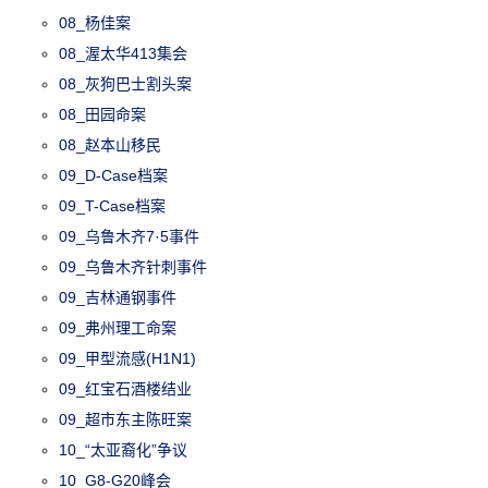
08_杨佳案
08_渥太华413集会
08_灰狗巴士割头案
08_田园命案
08_赵本山移民
09_D-Case档案
09_T-Case档案
09_乌鲁木齐7·5事件
09_乌鲁木齐针刺事件
09_吉林通钢事件
09_弗州理工命案
09_甲型流感(H1N1)
09_红宝石酒楼结业
09_超市东主陈旺案
10_“太亚裔化”争议
10_G8-G20峰会