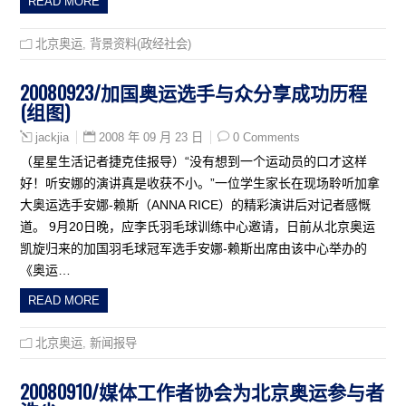
READ MORE
北京奥运
,
背景资料(政经社会)
20080923/加国奥运选手与众分享成功历程
(组图)
2008 年 09 月 23 日
0 Comments
jackjia
（星星生活记者捷克佳报导）“没有想到一个运动员的口才这样
好！听安娜的演讲真是收获不小。”一位学生家长在现场聆听加拿
大奥运选手安娜-赖斯（ANNA RICE）的精彩演讲后对记者感慨
道。 9月20日晚，应李氏羽毛球训练中心邀请，日前从北京奥运
凯旋归来的加国羽毛球冠军选手安娜-赖斯出席由该中心举办的
《奥运…
READ MORE
北京奥运
,
新闻报导
20080910/媒体工作者协会为北京奥运参与者