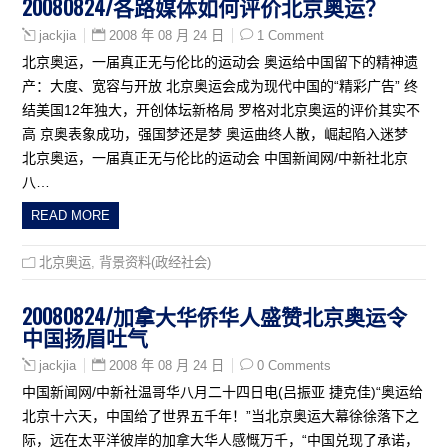
20080824/各路媒体如何评价北京奥运？
2008 年 08 月 24 日
1 Comment
jackjia
北京奥运，一届真正无与伦比的运动会 奥运给中国留下的精神遗
产：大度、宽容与开放 北京奥运会成为现代中国的“精彩广告” 终
结美国12年独大，开创体坛新格局 罗格对北京奥运的评价其实不
高 京奥表象成功，强国梦还是梦 奥运曲终人散，崛起陷入迷梦
北京奥运，一届真正无与伦比的运动会 中国新闻网/中新社北京
八…
READ MORE
北京奥运
,
背景资料(政经社会)
20080824/加拿大华侨华人盛赞北京奥运令
中国扬眉吐气
2008 年 08 月 24 日
0 Comments
jackjia
中国新闻网/中新社温哥华八月二十四日电(吕振亚 捷克佳)“奥运给
北京十六天，中国给了世界五千年！”当北京奥运大幕徐徐落下之
际，远在太平洋彼岸的加拿大华人感慨万千，“中国兑现了承诺，