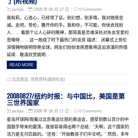
了(附视频)
2008 年 08 月 27 日
0 Comments
jackjia
我和莉，心连心，已经领了证。别幻想，别多情，我对她很忠
诚。走吧，劳伦，撒开你的手。我和你，不可能，你快去找别
人…… 看那个让人心碎的眼神，那简直是灵魂深处对失去至爱的
悲嚎呀…… 这一抱成了时下最热门的谈资 描述： 闭幕式上劳伦
深情拥吻姚明惊艳全球，网友们纷纷发挥想象将这出浪漫的热情
延续…敬请欣赏姚明…
READ MORE
北京奥运
,
背景资料(政经社会)
20080827/纽约时报：与中国比，美国是第
三世界国家
2008 年 08 月 27 日
0 Comments
jackjia
星岛环球网/观看过北京奥运壮观的奥运会，感受到数以百计的中
国鼓手带来的震荡，我很容易得出两个总结：“天啊，这个国家的
活力是无可匹敌的。”还有：“开始教孩子们中文吧。” 然而，多年