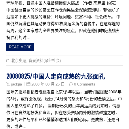
环球邮报：普通中国人准备迎接更大挑战 （作者 杰弗里·约克）
中国备感自豪的公民甚至在昨晚向奥运会深情道别时，都做好了
迎接如下更大挑战的准备：环境问题、贫富不均、社会改革。 中
国仍然沉浸在其运动员夺得51枚奥运金牌的喜悦中，在这辉煌的
两周，这个国家成为全世界关注的焦点。但就在他们昨晚热烈庆
祝胜利的时…
READ MORE
北京奥运
,
背景资料(政经社会)
20080825/中国人走向成熟的九张面孔
2008 年 08 月 25 日
0 Comments
jackjia
国际先驱导报记者晓德发自北京/多年以后，当我们回顾起2008年
的8月，或许会发现，经历了4月份的怒火和5月份的悲情之后，中
国人忽然成熟了许多。 当期盼已久的百年奥运真的到来时，情感
依旧在自然地抒发和宣泄，但在感受赛场内外的激情碰撞之时，
更多的理性与平和已经悄悄渗透到人们的心际。是成熟，还是自
信，或许…