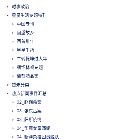
时事政治
星星生活专题特刊
中国专刊
回望故乡
回首卅年
星星千禧
牛转乾坤过大年
缅怀林顿专题
葡萄酒品鉴
暂未分类
热点新闻事件汇总
02_赵巍命案
03_张东岳案
03_萨斯疫情
04_华裔女童溺毙
04_新疆杂技团员脱队