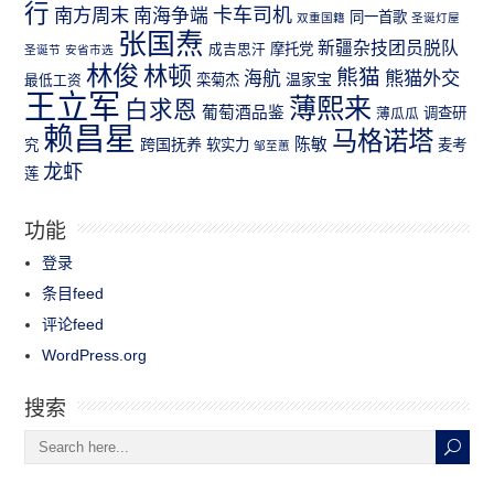
行
南方周末
卡车司机
南海争端
同一首歌
双重国籍
圣诞灯屋
张国焘
新疆杂技团员脱队
成吉思汗
摩托党
圣诞节
安省市选
林俊
林顿
熊猫
熊猫外交
海航
温家宝
最低工资
栾菊杰
王立军
薄熙来
白求恩
葡萄酒品鉴
薄瓜瓜
调查研
赖昌星
马格诺塔
跨国抚养
陈敏
究
软实力
麦考
邹至蕙
龙虾
莲
功能
登录
条目feed
评论feed
WordPress.org
搜索