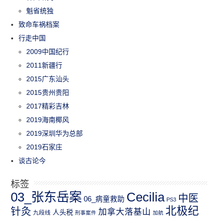
魁省统独
致命车祸档案
行走中国
2009中国纪行
2011新疆行
2015广东汕头
2015贵州贵阳
2017精彩吉林
2019海南椰风
2019深圳华为总部
2019石家庄
谈古论今
标签
03_张东岳案
Cecilia
中医
06_病童救助
PS3
北极纪
针灸
加拿大落基山
人头税
九段线
刑事案件
加航