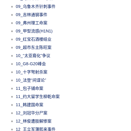
09_乌鲁木齐针刺事件
09_吉林通钢事件
09_弗州理工命案
09_甲型流感(H1N1)
09_红宝石酒楼结业
09_超市东主陈旺案
10_“太亚裔化”争议
10_G8-G20峰会
10_十字弩射杀案
10_法登“间谍论”
11_包子铺命案
11_约大留学生柳乾命案
11_韩建国命案
12_刘冠华分尸案
12_林俊遭肢解惨案
12_王立军薄熙来事件