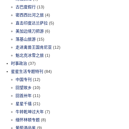
古巴度假行
(13)
密西西比河之旅
(4)
直击印度达兰萨拉
(5)
美加边境刀把游
(6)
落基山旅游
(15)
走进禽兽王国肯尼亚
(12)
魁北克冰雪之旅
(1)
时事政治
(37)
星星生活专题特刊
(84)
中国专刊
(12)
回望故乡
(10)
回首卅年
(11)
星星千禧
(21)
牛转乾坤过大年
(7)
缅怀林顿专题
(8)
葡萄酒品鉴
(9)