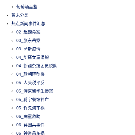
葡萄酒品鉴
暂未分类
热点新闻事件汇总
02_赵巍命案
03_张东岳案
03_萨斯疫情
04_华裔女童溺毙
04_新疆杂技团员脱队
04_耿朝晖坠楼
05_人头税平反
05_渥京留学生惨案
05_蒋宇餐馆猝亡
05_许先海车祸
06_病童救助
06_蒋国兵事件
06_钟道昌车祸