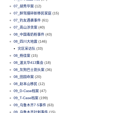
07_胡秀华案
(12)
07_醉驾撞碎新移民家庭
(15)
07_钓友遇袭事件
(61)
07_高山涉贪案
(40)
08_中国毒奶粉事件
(43)
08_四川大地震
(146)
灾区采访队
(33)
08_杨佳案
(15)
08_渥太华413集会
(18)
08_灰狗巴士割头案
(36)
08_田园命案
(20)
08_赵本山移民
(12)
09_D-Case档案
(47)
09_T-Case档案
(199)
09_乌鲁木齐7·5事件
(63)
09_乌鲁木齐针刺事件
(15)