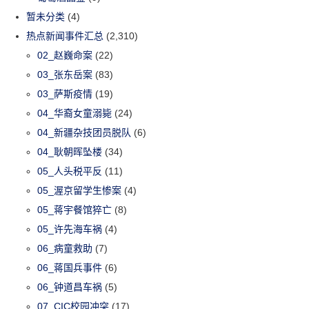
暂未分类
(4)
热点新闻事件汇总
(2,310)
02_赵巍命案
(22)
03_张东岳案
(83)
03_萨斯疫情
(19)
04_华裔女童溺毙
(24)
04_新疆杂技团员脱队
(6)
04_耿朝晖坠楼
(34)
05_人头税平反
(11)
05_渥京留学生惨案
(4)
05_蒋宇餐馆猝亡
(8)
05_许先海车祸
(4)
06_病童救助
(7)
06_蒋国兵事件
(6)
06_钟道昌车祸
(5)
07_CIC校园冲突
(17)