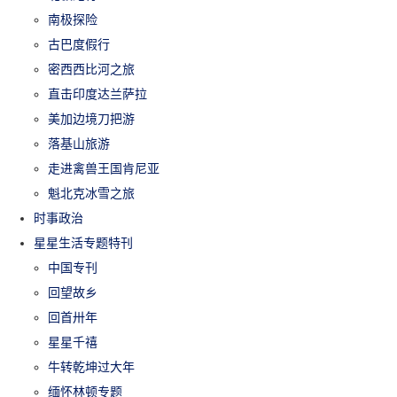
南极探险
古巴度假行
密西西比河之旅
直击印度达兰萨拉
美加边境刀把游
落基山旅游
走进禽兽王国肯尼亚
魁北克冰雪之旅
时事政治
星星生活专题特刊
中国专刊
回望故乡
回首卅年
星星千禧
牛转乾坤过大年
缅怀林顿专题