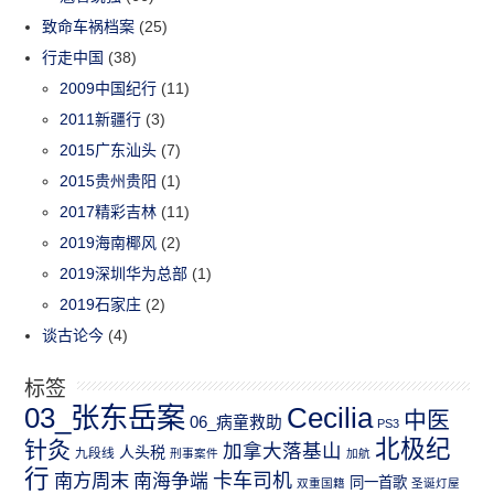
致命车祸档案
(25)
行走中国
(38)
2009中国纪行
(11)
2011新疆行
(3)
2015广东汕头
(7)
2015贵州贵阳
(1)
2017精彩吉林
(11)
2019海南椰风
(2)
2019深圳华为总部
(1)
2019石家庄
(2)
谈古论今
(4)
标签
03_张东岳案
Cecilia
中医
06_病童救助
PS3
北极纪
针灸
加拿大落基山
人头税
九段线
刑事案件
加航
行
南方周末
卡车司机
南海争端
同一首歌
双重国籍
圣诞灯屋