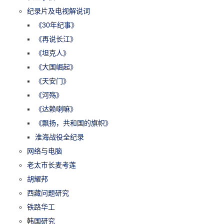
纪录片及电视解说词
《30年纪事》
《再说长江》
《坦克人》
《大国崛起》
《天安门》
《河殇》
《达赖喇嘛》
《飘扬，共和国的旗帜》
淮海战役全纪录
网络与电脑
老太市长麦考莲
胡耀邦
西藏问题研究
铁路华工
韩国研究