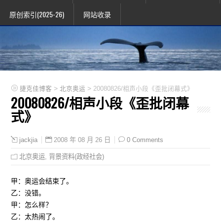
原创索引(2025-26)
网站收录
>
>
捷克佳博客
北京奥运
20080826/相声小段《歪批闭幕式》
20080826/相声小段《歪批闭幕
式》
2008 年 08 月 26 日
0 Comments
jackjia
北京奥运
,
背景资料(政经社会)
甲：奥运会结束了。
乙：没错。
甲：怎么样？
乙：太热闹了。