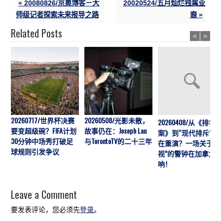
« 20080826/京奥博客－大
20020524/五月灿烂独属亚
师级记者探索未来报导之路
裔 »
Related Posts
<
>
20260717/世界杯决赛
20260508/光影未散，
20260408/从《排华
要变超级碗？FIFA计划
故事仍在：Joseph Lau
案》到“现代排斥”历
30分钟中场秀打破足
与TorontoTV的二十三年
在重演？一场关于“
球规则引发争议
视”的警钟在加拿大
响！
Leave a Comment
要发表评论，您必须先
登录
。