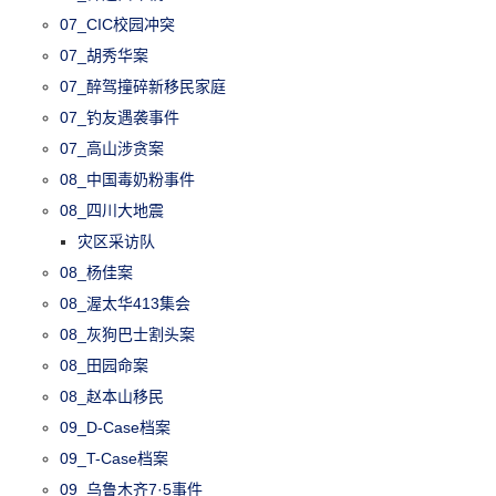
07_CIC校园冲突
07_胡秀华案
07_醉驾撞碎新移民家庭
07_钓友遇袭事件
07_高山涉贪案
08_中国毒奶粉事件
08_四川大地震
灾区采访队
08_杨佳案
08_渥太华413集会
08_灰狗巴士割头案
08_田园命案
08_赵本山移民
09_D-Case档案
09_T-Case档案
09_乌鲁木齐7·5事件