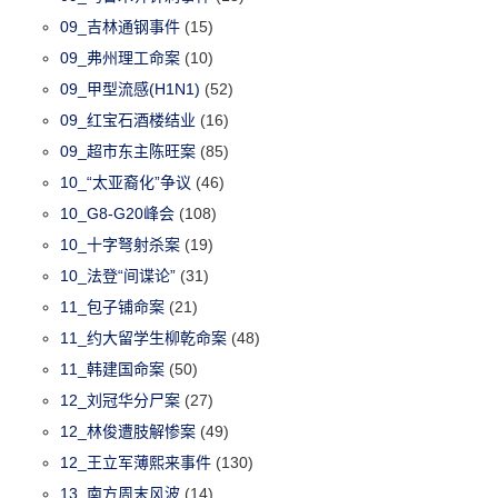
09_吉林通钢事件
(15)
09_弗州理工命案
(10)
09_甲型流感(H1N1)
(52)
09_红宝石酒楼结业
(16)
09_超市东主陈旺案
(85)
10_“太亚裔化”争议
(46)
10_G8-G20峰会
(108)
10_十字弩射杀案
(19)
10_法登“间谍论”
(31)
11_包子铺命案
(21)
11_约大留学生柳乾命案
(48)
11_韩建国命案
(50)
12_刘冠华分尸案
(27)
12_林俊遭肢解惨案
(49)
12_王立军薄熙来事件
(130)
13_南方周末风波
(14)