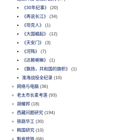
《30年纪事》
(20)
《再说长江》
(34)
《坦克人》
(1)
《大国崛起》
(12)
《天安门》
(3)
《河殇》
(7)
《达赖喇嘛》
(1)
《飘扬，共和国的旗帜》
(1)
淮海战役全纪录
(10)
网络与电脑
(36)
老太市长麦考莲
(93)
胡耀邦
(18)
西藏问题研究
(194)
铁路华工
(30)
韩国研究
(10)
魁省统独
(66)